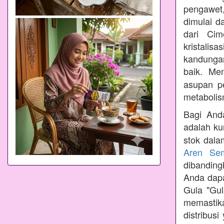
pengawet,
dimulai d
dari Cim
kristalis
kandungan
baik. Me
asupan p
metabolis
Bagi Anda
adalah ku
stok dala
Aren Se
dibandin
Anda dapa
Gula "Gul
memastik
distribus