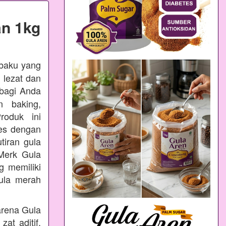
n 1kg
 baku yang
 lezat dan
bagi Anda
n baking,
oduk ini
ses dengan
tiran gula
Merk Gula
 memiliki
ula merah
arena Gula
at aditif,