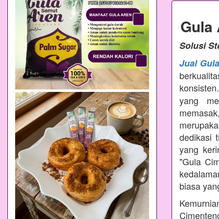
Gula
Solusi S
Jual Gul
berkualit
konsisten
yang mem
memasak
merupakan
dedikasi 
yang ker
"Gula Ci
kedalama
biasa yang
Kemurnian
Cimenteng