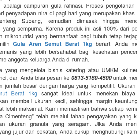
 apalagi campuran gula rafinasi. Proses pengolahan y
ari penyadapan nira di pagi hari yang merupakan khas 
enteng Subang, kemudian dimasak hingga menca
asi yang sempurna. Karena produk ini asli 100% dari p
 mikronutrisi yang bermanfaat bagi tubuh tetap terj
milih
berarti Anda m
Gula Aren Semut Berat 1kg
emanis yang lebih bersahabat bagi kesehatan pence
me anggota keluarga Anda di rumah.
 yang mengelola bisnis katering atau UMKM kuliner,
nci, dan Anda bisa pesan ke
untuk me
0813-5189-4500
m jumlah besar dengan harga yang kompetitif. Ukura
mut Berat 1kg
sangat ideal untuk menekan biaya
gkan membeli ukuran kecil, sehingga margin keuntun
t lebih maksimal. Kami memastikan bahwa setiap ke
a Cimenteng" telah melalui tahap pengayakan yang k
an ukuran granula yang seragam. Jika Anda menc
i yang jujur dan cekatan, Anda cukup menghubungi kam