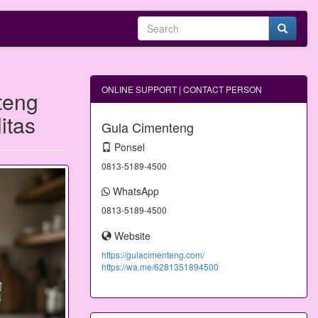
ONLINE SUPPORT | CONTACT PERSON
teng
itas
Gula Cimenteng
Ponsel
0813-5189-4500
WhatsApp
0813-5189-4500
Website
https://gulacimenteng.com/
https://wa.me/6281351894500