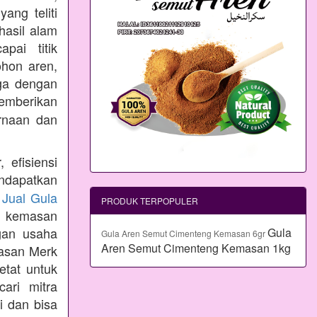
ang teliti
hasil alam
pai titik
ohon aren,
aga dengan
emberikan
rnaan dan
 efisiensi
ndapatkan
n
Jual Gula
PRODUK TERPOPULER
 kemasan
gan usaha
Gula
Gula Aren Semut Cimenteng Kemasan 6gr
Aren Semut Cimenteng Kemasan 1kg
masan Merk
etat untuk
ari mitra
i dan bisa