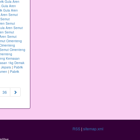
rik Gula Aren
k Gula Aren
ik Gula Aren
a Aren Semut
n Semut
Aren Semut
Gula Aren Semut
ren Semut
 Aren Semut
emut Cimenteng
 Cimenteng
 Semut Cimenteng
imenteng
teng Kemasan
masan 1kg Demak
 Jepara
|
Pabrik
bumen
|
Pabrik
36
RSS
|
sitemap.xml
litas.