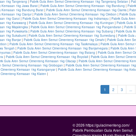
san 1kg Tangerang
|
Pabrik Gula Aren Semut Cimenteng Kemasan 1kg Tangerang Selatan
|
Pab
 Kemasan 1kg Jawa Barat
|
Pabrik Gula Aren Semut Cimenteng Kemasan 1kg Bandung
|
Pabri
g Kemasan 1kg Bandung Barat
|
Pabrik Gula Aren Semut Cimenteng Kemasan 1kg Ciamis
|
Pabr
 Kemasan 1kg Cianjur
|
Pabrik Gula Aren Semut Cimenteng Kemasan 1kg Cirebon
|
Pabrik Gul
san 1kg Garut
|
Pabrik Gula Aren Semut Cimenteng Kemasan 1kg Indramayu
|
Pabrik Gula Are
san 1kg Karawang
|
Pabrik Gula Aren Semut Cimenteng Kemasan 1kg Kuningan
|
Pabrik Gula 
san 1kg Majalengka
|
Pabrik Gula Aren Semut Cimenteng Kemasan 1kg Pangandaran
|
Pabrik 
an 1kg Purwakarta
|
Pabrik Gula Aren Semut Cimenteng Kemasan 1kg Subang
|
Pabrik Gula A
san 1kg Sukabumi
|
Pabrik Gula Aren Semut Cimenteng Kemasan 1kg Sumedang
|
Pabrik Gula
an 1kg Banjar
|
Pabrik Gula Aren Semut Cimenteng Kemasan 1kg Cimahi
|
Pabrik Gula Aren S
rebon
|
Pabrik Gula Aren Semut Cimenteng Kemasan 1kg Tasikmalaya
|
Pabrik Gula Aren Semut
wa Tengah
|
Pabrik Gula Aren Semut Cimenteng Kemasan 1kg Banjarnegara
|
Pabrik Gula Aren
anyumas
|
Pabrik Gula Aren Semut Cimenteng Kemasan 1kg Batang
|
Pabrik Gula Aren Semut C
ra
|
Pabrik Gula Aren Semut Cimenteng Kemasan 1kg Boyolali
|
Pabrik Gula Aren Semut Cimen
rik Gula Aren Semut Cimenteng Kemasan 1kg Cilacap
|
Pabrik Gula Aren Semut Cimenteng Ke
en Semut Cimenteng Kemasan 1kg Grobogan
|
Pabrik Gula Aren Semut Cimenteng Kemasan 1kg
 Cimenteng Kemasan 1kg Karanganyar
|
Pabrik Gula Aren Semut Cimenteng Kemasan 1kg Ke
 Cimenteng Kemasan 1kg Klaten
|
(current)
1
2
3
...
© 2026 https://gulacimenteng.com/
Pabrik Pembuatan Gula Aren Semut
Cimenteng Harga Murah Bagus Berkua