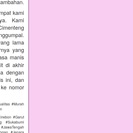
tambahan.
empat kami
nya. Kami
Cimenteng
enggumpal.
yang lama
rnya yang
rasa manis
t di akhir
nda dengan
s ini, dan
 ke nomor
alitas #Murah
an
irebon #Garut
ng #Sukabumi
 #JawaTengah
ogan #Jepara