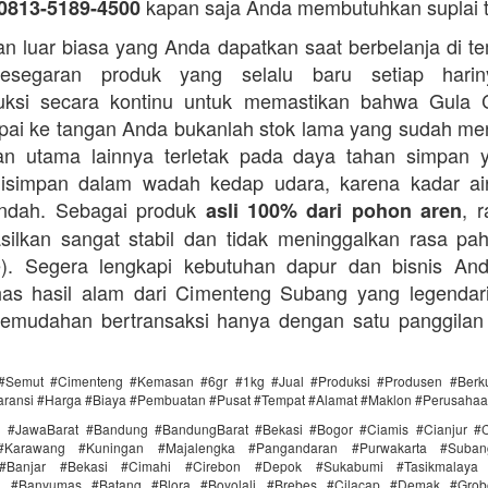
kapan saja Anda membutuhkan suplai 
0813-5189-4500
n luar biasa yang Anda dapatkan saat berbelanja di t
esegaran produk yang selalu baru setiap hari
ksi secara kontinu untuk memastikan bahwa Gula 
ai ke tangan Anda bukanlah stok lama yang sudah m
an utama lainnya terletak pada daya tahan simpan 
disimpan dalam wadah kedap udara, karena kadar ai
endah. Sebagai produk
, 
asli 100% dari pohon aren
silkan sangat stabil dan tidak meninggalkan rasa pahi
te). Segera lengkapi kebutuhan dapur dan bisnis A
as hasil alam dari Cimenteng Subang yang legendari
kemudahan bertransaksi hanya dengan satu panggilan
#Semut #Cimenteng #Kemasan #6gr #1kg #Jual #Produksi #Produsen #Berku
aransi #Harga #Biaya #Pembuatan #Pusat #Tempat #Alamat #Maklon #Perusaha
i #JawaBarat #Bandung #BandungBarat #Bekasi #Bogor #Ciamis #Cianjur #C
#Karawang #Kuningan #Majalengka #Pangandaran #Purwakarta #Suba
Banjar #Bekasi #Cimahi #Cirebon #Depok #Sukabumi #Tasikmalaya
ra #Banyumas #Batang #Blora #Boyolali #Brebes #Cilacap #Demak #Grob