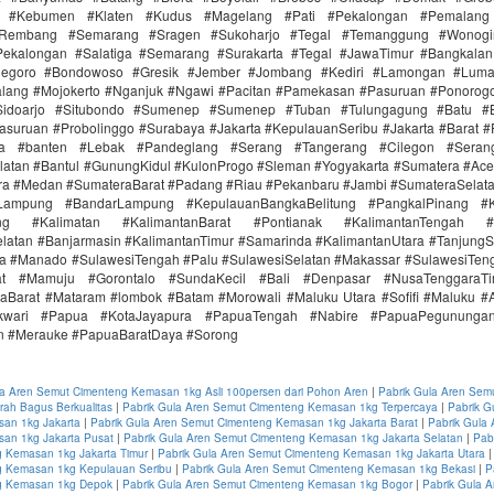
r #Kebumen #Klaten #Kudus #Magelang #Pati #Pekalongan #Pemalang 
#Rembang #Semarang #Sragen #Sukoharjo #Tegal #Temanggung #Wonogi
ekalongan #Salatiga #Semarang #Surakarta #Tegal #JawaTimur #Bangkala
onegoro #Bondowoso #Gresik #Jember #Jombang #Kediri #Lamongan #Lum
lang #Mojokerto #Nganjuk #Ngawi #Pacitan #Pamekasan #Pasuruan #Ponorogo
idoarjo #Situbondo #Sumenep #Sumenep #Tuban #Tulungagung #Batu #Bl
asuruan #Probolinggo #Surabaya #Jakarta #KepulauanSeribu #Jakarta #Barat #
ra #banten #Lebak #Pandeglang #Serang #Tangerang #Cilegon #Seran
latan #Bantul #GunungKidul #KulonProgo #Sleman #Yogyakarta #Sumatera #Ac
ra #Medan #SumateraBarat #Padang #Riau #Pekanbaru #Jambi #SumateraSelat
Lampung #BandarLampung #KepulauanBangkaBelitung #PangkalPinang #K
ang #Kalimatan #KalimantanBarat #Pontianak #KalimantanTengah #
latan #Banjarmasin #KalimantanTimur #Samarinda #KalimantanUtara #TanjungS
a #Manado #SulawesiTengah #Palu #SulawesiSelatan #Makassar #SulawesiTen
rat #Mamuju #Gorontalo #SundaKecil #Bali #Denpasar #NusaTenggaraT
aBarat #Mataram #lombok #Batam #Morowali #Maluku Utara #Sofifi #Maluku 
kwari #Papua #KotaJayapura #PapuaTengah #Nabire #PapuaPegunungan
n #Merauke #PapuaBaratDaya #Sorong
la Aren Semut Cimenteng Kemasan 1kg Asli 100persen dari Pohon Aren
|
Pabrik Gula Aren Sem
ah Bagus Berkualitas
|
Pabrik Gula Aren Semut Cimenteng Kemasan 1kg Terpercaya
|
Pabrik G
an 1kg Jakarta
|
Pabrik Gula Aren Semut Cimenteng Kemasan 1kg Jakarta Barat
|
Pabrik Gula
an 1kg Jakarta Pusat
|
Pabrik Gula Aren Semut Cimenteng Kemasan 1kg Jakarta Selatan
|
Pab
 Kemasan 1kg Jakarta Timur
|
Pabrik Gula Aren Semut Cimenteng Kemasan 1kg Jakarta Utara
 Kemasan 1kg Kepulauan Seribu
|
Pabrik Gula Aren Semut Cimenteng Kemasan 1kg Bekasi
|
P
g Kemasan 1kg Depok
|
Pabrik Gula Aren Semut Cimenteng Kemasan 1kg Bogor
|
Pabrik Gula 