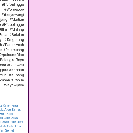
#Purbalingga
ri #Wonosobo
n #Banyuwangi
ajang #Madiun
 #Probolinggo
itar #Malang
Pusat #Selatan
g #Tangerang
eh #BandaAceh
an #Palembang
epulauanRiau
PalangkaRaya
elor #Sulawesi
ggara #Kendari
imur #Kupang
#Ambon #Papua
 #Jayawijaya
ut Cimenteng
ula Aren Semut
 Aren Semut
rik Gula Aren
|
Pabrik Gula Aren
abrik Gula Aren
Aren Semut