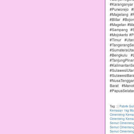
#Karanganya
#Purworejo 
#Magelang #P
#Blitar #Boj
#Magetan #Ma
#Sampang #S
#Mojokerto #P
#Timur #Uta
#TangerangSe
#SumateraUta
#Bengkulu #
#TanjungPin
#KalimantanSe
#SulawesiUtar
#SulawesiBa
#NusaTenggar
Barat #Mano
#PapuaSelata
Tag :
|
Pabrik Gu
Kemasan 1kg Mur
Cimenteng Kemas
Cimenteng Kemas
Semut Cimenteng
Semut Cimenteng
Semut Cimenten