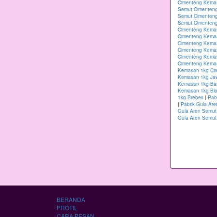
Cimenteng Kema
Semut Cimenteng
Semut Cimenten
Semut Cimenteng
Cimenteng Kema
Cimenteng Kema
Cimenteng Kema
Cimenteng Kemas
Cimenteng Kema
Cimenteng Kemas
Kemasan 1kg Ci
Kemasan 1kg Ja
Kemasan 1kg B
Kemasan 1kg Blo
1kg Brebes
|
Pab
|
Pabrik Gula Ar
Gula Aren Semut
Gula Aren Semut
BERANDA
PROFIL
CARA PESAN