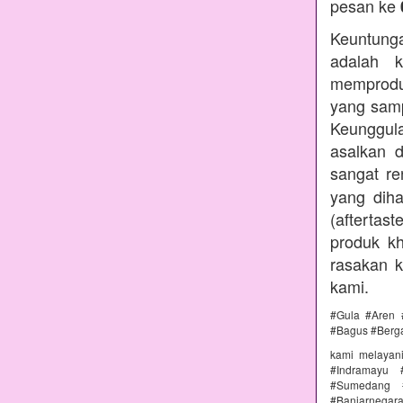
pesan ke
Keuntunga
adalah k
memprodu
yang samp
Keunggul
asalkan 
sangat r
yang diha
(aftertas
produk kh
rasakan 
kami.
#Gula #Aren 
#Bagus #Berg
kami melayan
#Indramayu 
#Sumedang #
#Banjarnega