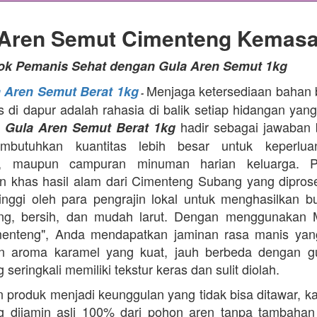
 Aren Semut Cimenteng Kemasa
tok Pemanis Sehat dengan Gula Aren Semut 1kg
Menjaga ketersediaan bahan
a Aren Semut Berat 1kg
-
as di dapur adalah rahasia di balik setiap hidangan yang
.
hadir sebagai jawaban 
Gula Aren Semut Berat 1kg
butuhkan kuantitas lebih besar untuk keperlua
, maupun campuran minuman harian keluarga. Pr
 khas hasil alam dari Cimenteng Subang yang dipro
tinggi oleh para pengrajin lokal untuk menghasilkan bu
ing, bersih, dan mudah larut. Dengan menggunakan 
menteng", Anda mendapatkan jaminan rasa manis yang
n aroma karamel yang kuat, jauh berbeda dengan g
 seringkali memiliki tekstur keras dan sulit diolah.
 produk menjadi keunggulan yang tidak bisa ditawar, k
 dijamin asli 100% dari pohon aren tanpa tambahan z