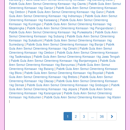
Pabrik Gula Aren Semut Cimenteng Kemasan 1kg Ciamis
|
Pabrik Gula Aren Semut
Cimenteng Kemasan 1kg Cianjur
|
Pabrik Gula Aren Semut Cimenteng Kemasan
1kg Cirebon
|
Pabrik Gula Aren Semut Cimenteng Kemasan 1kg Garut
|
Pabrik
Gula Aren Semut Cimenteng Kemasan 1kg Indramayu
|
Pabrik Gula Aren Semut
Cimenteng Kemasan 1kg Karawang
|
Pabrik Gula Aren Semut Cimenteng
Kemasan 1kg Kuningan
|
Pabrik Gula Aren Semut Cimenteng Kemasan 1kg
Majalengka
|
Pabrik Gula Aren Semut Cimenteng Kemasan 1kg Pangandaran
|
Pabrik Gula Aren Semut Cimenteng Kemasan 1kg Purwakarta
|
Pabrik Gula Aren
Semut Cimenteng Kemasan 1kg Subang
|
Pabrik Gula Aren Semut Cimenteng
Kemasan 1kg Sukabumi
|
Pabrik Gula Aren Semut Cimenteng Kemasan 1kg
Sumedang
|
Pabrik Gula Aren Semut Cimenteng Kemasan 1kg Banjar
|
Pabrik
Gula Aren Semut Cimenteng Kemasan 1kg Cimahi
|
Pabrik Gula Aren Semut
Cimenteng Kemasan 1kg Cirebon
|
Pabrik Gula Aren Semut Cimenteng Kemasan
1kg Tasikmalaya
|
Pabrik Gula Aren Semut Cimenteng Kemasan 1kg Jawa Tengah
|
Pabrik Gula Aren Semut Cimenteng Kemasan 1kg Banjarnegara
|
Pabrik Gula
Aren Semut Cimenteng Kemasan 1kg Banyumas
|
Pabrik Gula Aren Semut
Cimenteng Kemasan 1kg Batang
|
Pabrik Gula Aren Semut Cimenteng Kemasan
1kg Blora
|
Pabrik Gula Aren Semut Cimenteng Kemasan 1kg Boyolali
|
Pabrik
Gula Aren Semut Cimenteng Kemasan 1kg Brebes
|
Pabrik Gula Aren Semut
Cimenteng Kemasan 1kg Cilacap
|
Pabrik Gula Aren Semut Cimenteng Kemasan
1kg Demak
|
Pabrik Gula Aren Semut Cimenteng Kemasan 1kg Grobogan
|
Pabrik
Gula Aren Semut Cimenteng Kemasan 1kg Jepara
|
Pabrik Gula Aren Semut
Cimenteng Kemasan 1kg Karanganyar
|
Pabrik Gula Aren Semut Cimenteng
Kemasan 1kg Kebumen
|
Pabrik Gula Aren Semut Cimenteng Kemasan 1kg Klaten
|
(current)
1
2
3
...
36