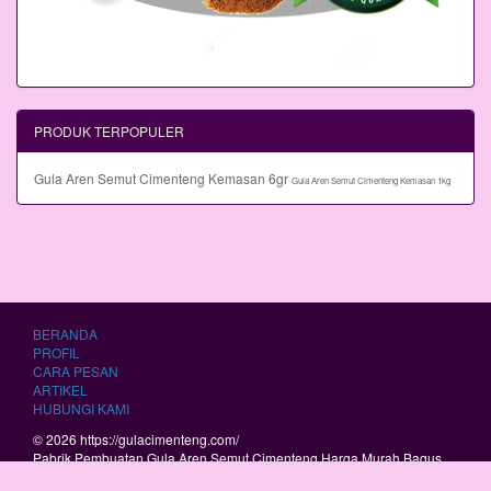
PRODUK TERPOPULER
Gula Aren Semut Cimenteng Kemasan 6gr
Gula Aren Semut Cimenteng Kemasan 1kg
BERANDA
PROFIL
CARA PESAN
ARTIKEL
HUBUNGI KAMI
© 2026 https://gulacimenteng.com/
Pabrik Pembuatan Gula Aren Semut Cimenteng Harga Murah Bagus
Berkualitas.