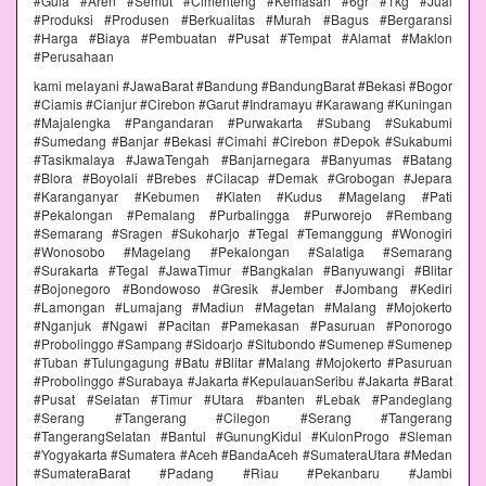
#Gula #Aren #Semut #Cimenteng #Kemasan #6gr #1kg #Jual
#Produksi #Produsen #Berkualitas #Murah #Bagus #Bergaransi
#Harga #Biaya #Pembuatan #Pusat #Tempat #Alamat #Maklon
#Perusahaan
kami melayani #JawaBarat #Bandung #BandungBarat #Bekasi #Bogor
#Ciamis #Cianjur #Cirebon #Garut #Indramayu #Karawang #Kuningan
#Majalengka #Pangandaran #Purwakarta #Subang #Sukabumi
#Sumedang #Banjar #Bekasi #Cimahi #Cirebon #Depok #Sukabumi
#Tasikmalaya #JawaTengah #Banjarnegara #Banyumas #Batang
#Blora #Boyolali #Brebes #Cilacap #Demak #Grobogan #Jepara
#Karanganyar #Kebumen #Klaten #Kudus #Magelang #Pati
#Pekalongan #Pemalang #Purbalingga #Purworejo #Rembang
#Semarang #Sragen #Sukoharjo #Tegal #Temanggung #Wonogiri
#Wonosobo #Magelang #Pekalongan #Salatiga #Semarang
#Surakarta #Tegal #JawaTimur #Bangkalan #Banyuwangi #Blitar
#Bojonegoro #Bondowoso #Gresik #Jember #Jombang #Kediri
#Lamongan #Lumajang #Madiun #Magetan #Malang #Mojokerto
#Nganjuk #Ngawi #Pacitan #Pamekasan #Pasuruan #Ponorogo
#Probolinggo #Sampang #Sidoarjo #Situbondo #Sumenep #Sumenep
#Tuban #Tulungagung #Batu #Blitar #Malang #Mojokerto #Pasuruan
#Probolinggo #Surabaya #Jakarta #KepulauanSeribu #Jakarta #Barat
#Pusat #Selatan #Timur #Utara #banten #Lebak #Pandeglang
#Serang #Tangerang #Cilegon #Serang #Tangerang
#TangerangSelatan #Bantul #GunungKidul #KulonProgo #Sleman
#Yogyakarta #Sumatera #Aceh #BandaAceh #SumateraUtara #Medan
#SumateraBarat #Padang #Riau #Pekanbaru #Jambi