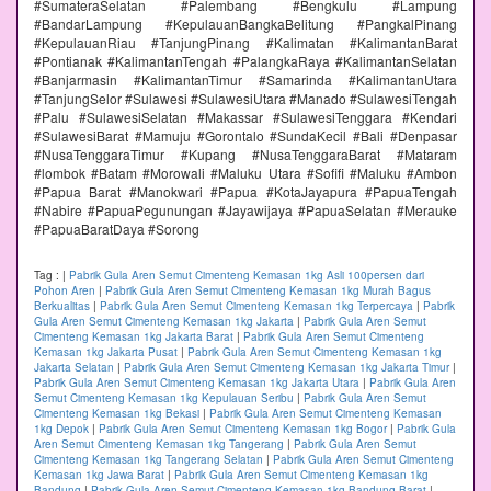
#SumateraSelatan #Palembang #Bengkulu #Lampung
#BandarLampung #KepulauanBangkaBelitung #PangkalPinang
#KepulauanRiau #TanjungPinang #Kalimatan #KalimantanBarat
#Pontianak #KalimantanTengah #PalangkaRaya #KalimantanSelatan
#Banjarmasin #KalimantanTimur #Samarinda #KalimantanUtara
#TanjungSelor #Sulawesi #SulawesiUtara #Manado #SulawesiTengah
#Palu #SulawesiSelatan #Makassar #SulawesiTenggara #Kendari
#SulawesiBarat #Mamuju #Gorontalo #SundaKecil #Bali #Denpasar
#NusaTenggaraTimur #Kupang #NusaTenggaraBarat #Mataram
#lombok #Batam #Morowali #Maluku Utara #Sofifi #Maluku #Ambon
#Papua Barat #Manokwari #Papua #KotaJayapura #PapuaTengah
#Nabire #PapuaPegunungan #Jayawijaya #PapuaSelatan #Merauke
#PapuaBaratDaya #Sorong
Tag :
|
Pabrik Gula Aren Semut Cimenteng Kemasan 1kg Asli 100persen dari
Pohon Aren
|
Pabrik Gula Aren Semut Cimenteng Kemasan 1kg Murah Bagus
Berkualitas
|
Pabrik Gula Aren Semut Cimenteng Kemasan 1kg Terpercaya
|
Pabrik
Gula Aren Semut Cimenteng Kemasan 1kg Jakarta
|
Pabrik Gula Aren Semut
Cimenteng Kemasan 1kg Jakarta Barat
|
Pabrik Gula Aren Semut Cimenteng
Kemasan 1kg Jakarta Pusat
|
Pabrik Gula Aren Semut Cimenteng Kemasan 1kg
Jakarta Selatan
|
Pabrik Gula Aren Semut Cimenteng Kemasan 1kg Jakarta Timur
|
Pabrik Gula Aren Semut Cimenteng Kemasan 1kg Jakarta Utara
|
Pabrik Gula Aren
Semut Cimenteng Kemasan 1kg Kepulauan Seribu
|
Pabrik Gula Aren Semut
Cimenteng Kemasan 1kg Bekasi
|
Pabrik Gula Aren Semut Cimenteng Kemasan
1kg Depok
|
Pabrik Gula Aren Semut Cimenteng Kemasan 1kg Bogor
|
Pabrik Gula
Aren Semut Cimenteng Kemasan 1kg Tangerang
|
Pabrik Gula Aren Semut
Cimenteng Kemasan 1kg Tangerang Selatan
|
Pabrik Gula Aren Semut Cimenteng
Kemasan 1kg Jawa Barat
|
Pabrik Gula Aren Semut Cimenteng Kemasan 1kg
Bandung
|
Pabrik Gula Aren Semut Cimenteng Kemasan 1kg Bandung Barat
|