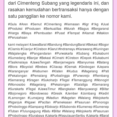
dari Cimenteng Subang yang legendaris ini, dan
rasakan kemudahan bertransaksi hanya dengan
satu panggilan ke nomor kami.
#Gula #Aren #Semut #Cimenteng #Kemasan #6gr #1kg #Jual
#Produksi #Produsen #Berkualitas #Murah #Bagus #Bergaransi
#Harga #Biaya #Pembuatan #Pusat #Tempat #Alamat #Maklon
#Perusahaan
kami melayani #JawaBarat #Bandung #BandungBarat #Bekasi #Bogor
#Ciamis #Cianjur #Cirebon #Garut #Indramayu #Karawang #Kuningan
#Majalengka #Pangandaran #Purwakarta #Subang #Sukabumi
#Sumedang #Banjar #Bekasi #Cimahi #Cirebon #Depok #Sukabumi
#Tasikmalaya #JawaTengah #Banjarnegara #Banyumas #Batang
#Blora #Boyolali #Brebes #Cilacap #Demak #Grobogan #Jepara
#Karanganyar #Kebumen #Klaten #Kudus #Magelang #Pati
#Pekalongan #Pemalang #Purbalingga #Purworejo #Rembang
#Semarang #Sragen #Sukoharjo #Tegal #Temanggung #Wonogiri
#Wonosobo #Magelang #Pekalongan #Salatiga #Semarang
#Surakarta #Tegal #JawaTimur #Bangkalan #Banyuwangi #Blitar
#Bojonegoro #Bondowoso #Gresik #Jember #Jombang #Kediri
#Lamongan #Lumajang #Madiun #Magetan #Malang #Mojokerto
#Nganjuk #Ngawi #Pacitan #Pamekasan #Pasuruan #Ponorogo
#Probolinggo #Sampang #Sidoarjo #Situbondo #Sumenep #Sumenep
#Tuban #Tulungagung #Batu #Blitar #Malang #Mojokerto #Pasuruan
#Probolinggo #Surabaya #Jakarta #KepulauanSeribu #Jakarta #Barat