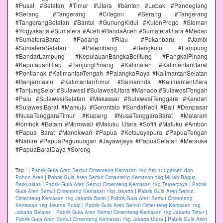
#Pusat #Selatan #Timur #Utara #banten #Lebak #Pandeglang
#Serang #Tangerang #Cilegon #Serang #Tangerang
#TangerangSelatan #Bantul #GunungKidul #KulonProgo #Sleman
#Yogyakarta #Sumatera #Aceh #BandaAceh #SumateraUtara #Medan
#SumateraBarat #Padang #Riau #Pekanbaru #Jambi
#SumateraSelatan #Palembang #Bengkulu #Lampung
#BandarLampung #KepulauanBangkaBelitung #PangkalPinang
#KepulauanRiau #TanjungPinang #Kalimatan #KalimantanBarat
#Pontianak #KalimantanTengah #PalangkaRaya #KalimantanSelatan
#Banjarmasin #KalimantanTimur #Samarinda #KalimantanUtara
#TanjungSelor #Sulawesi #SulawesiUtara #Manado #SulawesiTengah
#Palu #SulawesiSelatan #Makassar #SulawesiTenggara #Kendari
#SulawesiBarat #Mamuju #Gorontalo #SundaKecil #Bali #Denpasar
#NusaTenggaraTimur #Kupang #NusaTenggaraBarat #Mataram
#lombok #Batam #Morowali #Maluku Utara #Sofifi #Maluku #Ambon
#Papua Barat #Manokwari #Papua #KotaJayapura #PapuaTengah
#Nabire #PapuaPegunungan #Jayawijaya #PapuaSelatan #Merauke
#PapuaBaratDaya #Sorong
Tag :
|
Pabrik Gula Aren Semut Cimenteng Kemasan 1kg Asli 100persen dari
Pohon Aren
|
Pabrik Gula Aren Semut Cimenteng Kemasan 1kg Murah Bagus
Berkualitas
|
Pabrik Gula Aren Semut Cimenteng Kemasan 1kg Terpercaya
|
Pabrik
Gula Aren Semut Cimenteng Kemasan 1kg Jakarta
|
Pabrik Gula Aren Semut
Cimenteng Kemasan 1kg Jakarta Barat
|
Pabrik Gula Aren Semut Cimenteng
Kemasan 1kg Jakarta Pusat
|
Pabrik Gula Aren Semut Cimenteng Kemasan 1kg
Jakarta Selatan
|
Pabrik Gula Aren Semut Cimenteng Kemasan 1kg Jakarta Timur
|
Pabrik Gula Aren Semut Cimenteng Kemasan 1kg Jakarta Utara
|
Pabrik Gula Aren