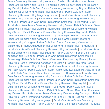
Semut Cimenteng Kemasan 1kg Kepulauan Seribu
|
Pabrik Gula Aren Semut
Cimenteng Kemasan 1kg Bekasi
|
Pabrik Gula Aren Semut Cimenteng Kemasan
1kg Depok
|
Pabrik Gula Aren Semut Cimenteng Kemasan 1kg Bogor
|
Pabrik Gula
Aren Semut Cimenteng Kemasan 1kg Tangerang
|
Pabrik Gula Aren Semut
Cimenteng Kemasan 1kg Tangerang Selatan
|
Pabrik Gula Aren Semut Cimenteng
Kemasan 1kg Jawa Barat
|
Pabrik Gula Aren Semut Cimenteng Kemasan 1kg
Bandung
|
Pabrik Gula Aren Semut Cimenteng Kemasan 1kg Bandung Barat
|
Pabrik Gula Aren Semut Cimenteng Kemasan 1kg Ciamis
|
Pabrik Gula Aren Semut
Cimenteng Kemasan 1kg Cianjur
|
Pabrik Gula Aren Semut Cimenteng Kemasan
1kg Cirebon
|
Pabrik Gula Aren Semut Cimenteng Kemasan 1kg Garut
|
Pabrik
Gula Aren Semut Cimenteng Kemasan 1kg Indramayu
|
Pabrik Gula Aren Semut
Cimenteng Kemasan 1kg Karawang
|
Pabrik Gula Aren Semut Cimenteng
Kemasan 1kg Kuningan
|
Pabrik Gula Aren Semut Cimenteng Kemasan 1kg
Majalengka
|
Pabrik Gula Aren Semut Cimenteng Kemasan 1kg Pangandaran
|
Pabrik Gula Aren Semut Cimenteng Kemasan 1kg Purwakarta
|
Pabrik Gula Aren
Semut Cimenteng Kemasan 1kg Subang
|
Pabrik Gula Aren Semut Cimenteng
Kemasan 1kg Sukabumi
|
Pabrik Gula Aren Semut Cimenteng Kemasan 1kg
Sumedang
|
Pabrik Gula Aren Semut Cimenteng Kemasan 1kg Banjar
|
Pabrik
Gula Aren Semut Cimenteng Kemasan 1kg Cimahi
|
Pabrik Gula Aren Semut
Cimenteng Kemasan 1kg Cirebon
|
Pabrik Gula Aren Semut Cimenteng Kemasan
1kg Tasikmalaya
|
Pabrik Gula Aren Semut Cimenteng Kemasan 1kg Jawa Tengah
|
Pabrik Gula Aren Semut Cimenteng Kemasan 1kg Banjarnegara
|
Pabrik Gula
Aren Semut Cimenteng Kemasan 1kg Banyumas
|
Pabrik Gula Aren Semut
Cimenteng Kemasan 1kg Batang
|
Pabrik Gula Aren Semut Cimenteng Kemasan
1kg Blora
|
Pabrik Gula Aren Semut Cimenteng Kemasan 1kg Boyolali
|
Pabrik
Gula Aren Semut Cimenteng Kemasan 1kg Brebes
|
Pabrik Gula Aren Semut
Cimenteng Kemasan 1kg Cilacap
|
Pabrik Gula Aren Semut Cimenteng Kemasan
1kg Demak
|
Pabrik Gula Aren Semut Cimenteng Kemasan 1kg Grobogan
|
Pabrik
Gula Aren Semut Cimenteng Kemasan 1kg Jepara
|
Pabrik Gula Aren Semut
Cimenteng Kemasan 1kg Karanganyar
|
Pabrik Gula Aren Semut Cimenteng
Kemasan 1kg Kebumen
|
Pabrik Gula Aren Semut Cimenteng Kemasan 1kg Klaten
|