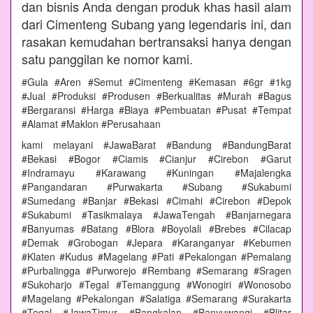
dan bisnis Anda dengan produk khas hasil alam
dari Cimenteng Subang yang legendaris ini, dan
rasakan kemudahan bertransaksi hanya dengan
satu panggilan ke nomor kami.
#Gula #Aren #Semut #Cimenteng #Kemasan #6gr #1kg
#Jual #Produksi #Produsen #Berkualitas #Murah #Bagus
#Bergaransi #Harga #Biaya #Pembuatan #Pusat #Tempat
#Alamat #Maklon #Perusahaan
kami melayani #JawaBarat #Bandung #BandungBarat
#Bekasi #Bogor #Ciamis #Cianjur #Cirebon #Garut
#Indramayu #Karawang #Kuningan #Majalengka
#Pangandaran #Purwakarta #Subang #Sukabumi
#Sumedang #Banjar #Bekasi #Cimahi #Cirebon #Depok
#Sukabumi #Tasikmalaya #JawaTengah #Banjarnegara
#Banyumas #Batang #Blora #Boyolali #Brebes #Cilacap
#Demak #Grobogan #Jepara #Karanganyar #Kebumen
#Klaten #Kudus #Magelang #Pati #Pekalongan #Pemalang
#Purbalingga #Purworejo #Rembang #Semarang #Sragen
#Sukoharjo #Tegal #Temanggung #Wonogiri #Wonosobo
#Magelang #Pekalongan #Salatiga #Semarang #Surakarta
#Tegal #JawaTimur #Bangkalan #Banyuwangi #Blitar