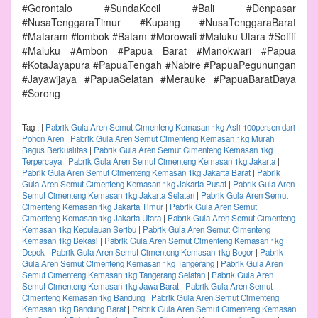
#Gorontalo #SundaKecil #Bali #Denpasar
#NusaTenggaraTimur #Kupang #NusaTenggaraBarat
#Mataram #lombok #Batam #Morowali #Maluku Utara #Sofifi
#Maluku #Ambon #Papua Barat #Manokwari #Papua
#KotaJayapura #PapuaTengah #Nabire #PapuaPegunungan
#Jayawijaya #PapuaSelatan #Merauke #PapuaBaratDaya
#Sorong
Tag :
|
Pabrik Gula Aren Semut Cimenteng Kemasan 1kg Asli 100persen dari
Pohon Aren
|
Pabrik Gula Aren Semut Cimenteng Kemasan 1kg Murah
Bagus Berkualitas
|
Pabrik Gula Aren Semut Cimenteng Kemasan 1kg
Terpercaya
|
Pabrik Gula Aren Semut Cimenteng Kemasan 1kg Jakarta
|
Pabrik Gula Aren Semut Cimenteng Kemasan 1kg Jakarta Barat
|
Pabrik
Gula Aren Semut Cimenteng Kemasan 1kg Jakarta Pusat
|
Pabrik Gula Aren
Semut Cimenteng Kemasan 1kg Jakarta Selatan
|
Pabrik Gula Aren Semut
Cimenteng Kemasan 1kg Jakarta Timur
|
Pabrik Gula Aren Semut
Cimenteng Kemasan 1kg Jakarta Utara
|
Pabrik Gula Aren Semut Cimenteng
Kemasan 1kg Kepulauan Seribu
|
Pabrik Gula Aren Semut Cimenteng
Kemasan 1kg Bekasi
|
Pabrik Gula Aren Semut Cimenteng Kemasan 1kg
Depok
|
Pabrik Gula Aren Semut Cimenteng Kemasan 1kg Bogor
|
Pabrik
Gula Aren Semut Cimenteng Kemasan 1kg Tangerang
|
Pabrik Gula Aren
Semut Cimenteng Kemasan 1kg Tangerang Selatan
|
Pabrik Gula Aren
Semut Cimenteng Kemasan 1kg Jawa Barat
|
Pabrik Gula Aren Semut
Cimenteng Kemasan 1kg Bandung
|
Pabrik Gula Aren Semut Cimenteng
Kemasan 1kg Bandung Barat
|
Pabrik Gula Aren Semut Cimenteng Kemasan