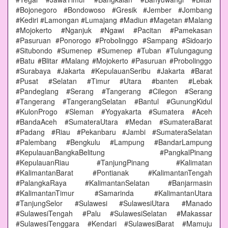
#Bojonegoro #Bondowoso #Gresik #Jember #Jombang
#Kediri #Lamongan #Lumajang #Madiun #Magetan #Malang
#Mojokerto #Nganjuk #Ngawi #Pacitan #Pamekasan
#Pasuruan #Ponorogo #Probolinggo #Sampang #Sidoarjo
#Situbondo #Sumenep #Sumenep #Tuban #Tulungagung
#Batu #Blitar #Malang #Mojokerto #Pasuruan #Probolinggo
#Surabaya #Jakarta #KepulauanSeribu #Jakarta #Barat
#Pusat #Selatan #Timur #Utara #banten #Lebak
#Pandeglang #Serang #Tangerang #Cilegon #Serang
#Tangerang #TangerangSelatan #Bantul #GunungKidul
#KulonProgo #Sleman #Yogyakarta #Sumatera #Aceh
#BandaAceh #SumateraUtara #Medan #SumateraBarat
#Padang #Riau #Pekanbaru #Jambi #SumateraSelatan
#Palembang #Bengkulu #Lampung #BandarLampung
#KepulauanBangkaBelitung #PangkalPinang
#KepulauanRiau #TanjungPinang #Kalimatan
#KalimantanBarat #Pontianak #KalimantanTengah
#PalangkaRaya #KalimantanSelatan #Banjarmasin
#KalimantanTimur #Samarinda #KalimantanUtara
#TanjungSelor #Sulawesi #SulawesiUtara #Manado
#SulawesiTengah #Palu #SulawesiSelatan #Makassar
#SulawesiTenggara #Kendari #SulawesiBarat #Mamuju