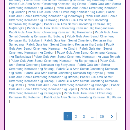
Pabrik Gula Aren Semut Cimenteng Kemasan 1kg Ciamis
|
Pabrik Gula Aren Semut
Cimenteng Kemasan 1kg Cianjur
|
Pabrik Gula Aren Semut Cimenteng Kemasan
1kg Cirebon
|
Pabrik Gula Aren Semut Cimenteng Kemasan 1kg Garut
|
Pabrik
Gula Aren Semut Cimenteng Kemasan 1kg Indramayu
|
Pabrik Gula Aren Semut
Cimenteng Kemasan 1kg Karawang
|
Pabrik Gula Aren Semut Cimenteng
Kemasan 1kg Kuningan
|
Pabrik Gula Aren Semut Cimenteng Kemasan 1kg
Majalengka
|
Pabrik Gula Aren Semut Cimenteng Kemasan 1kg Pangandaran
|
Pabrik Gula Aren Semut Cimenteng Kemasan 1kg Purwakarta
|
Pabrik Gula Aren
Semut Cimenteng Kemasan 1kg Subang
|
Pabrik Gula Aren Semut Cimenteng
Kemasan 1kg Sukabumi
|
Pabrik Gula Aren Semut Cimenteng Kemasan 1kg
Sumedang
|
Pabrik Gula Aren Semut Cimenteng Kemasan 1kg Banjar
|
Pabrik
Gula Aren Semut Cimenteng Kemasan 1kg Cimahi
|
Pabrik Gula Aren Semut
Cimenteng Kemasan 1kg Cirebon
|
Pabrik Gula Aren Semut Cimenteng Kemasan
1kg Tasikmalaya
|
Pabrik Gula Aren Semut Cimenteng Kemasan 1kg Jawa Tengah
|
Pabrik Gula Aren Semut Cimenteng Kemasan 1kg Banjarnegara
|
Pabrik Gula
Aren Semut Cimenteng Kemasan 1kg Banyumas
|
Pabrik Gula Aren Semut
Cimenteng Kemasan 1kg Batang
|
Pabrik Gula Aren Semut Cimenteng Kemasan
1kg Blora
|
Pabrik Gula Aren Semut Cimenteng Kemasan 1kg Boyolali
|
Pabrik
Gula Aren Semut Cimenteng Kemasan 1kg Brebes
|
Pabrik Gula Aren Semut
Cimenteng Kemasan 1kg Cilacap
|
Pabrik Gula Aren Semut Cimenteng Kemasan
1kg Demak
|
Pabrik Gula Aren Semut Cimenteng Kemasan 1kg Grobogan
|
Pabrik
Gula Aren Semut Cimenteng Kemasan 1kg Jepara
|
Pabrik Gula Aren Semut
Cimenteng Kemasan 1kg Karanganyar
|
Pabrik Gula Aren Semut Cimenteng
Kemasan 1kg Kebumen
|
Pabrik Gula Aren Semut Cimenteng Kemasan 1kg Klaten
|
(current)
1
2
3
...
36