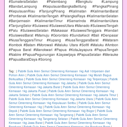
#SumateraSelatan #Palembang #Bengkulu #Lampung
#BandarLampung #KepulauanBangkaBelitung #PangkalPinang
#KepulauanRiau #TanjungPinang #Kalimatan #KalimantanBarat
#Pontianak #KalimantanTengah #PalangkaRaya #KalimantanSelatan
#Banjarmasin #KalimantanTimur #Samarinda #KalimantanUtara
#TanjungSelor #Sulawesi #SulawesiUtara #Manado #SulawesiTengah
#Palu #SulawesiSelatan #Makassar #SulawesiTenggara #Kendari
#SulawesiBarat #Mamuju #Gorontalo #SundaKecil #Bali #Denpasar
#NusaTenggaraTimur #Kupang #NusaTenggaraBarat #Mataram
#lombok #Batam #Morowali #Maluku Utara #Sofifi #Maluku #Ambon
#Papua Barat #Manokwari #Papua #KotaJayapura #PapuaTengah
#Nabire #PapuaPegunungan #Jayawijaya #PapuaSelatan #Merauke
#PapuaBaratDaya #Sorong
Tag :
|
Pabrik Gula Aren Semut Cimenteng Kemasan 1kg Asli 100persen dari
Pohon Aren
|
Pabrik Gula Aren Semut Cimenteng Kemasan 1kg Murah Bagus
Berkualitas
|
Pabrik Gula Aren Semut Cimenteng Kemasan 1kg Terpercaya
|
Pabrik
Gula Aren Semut Cimenteng Kemasan 1kg Jakarta
|
Pabrik Gula Aren Semut
Cimenteng Kemasan 1kg Jakarta Barat
|
Pabrik Gula Aren Semut Cimenteng
Kemasan 1kg Jakarta Pusat
|
Pabrik Gula Aren Semut Cimenteng Kemasan 1kg
Jakarta Selatan
|
Pabrik Gula Aren Semut Cimenteng Kemasan 1kg Jakarta Timur
|
Pabrik Gula Aren Semut Cimenteng Kemasan 1kg Jakarta Utara
|
Pabrik Gula Aren
Semut Cimenteng Kemasan 1kg Kepulauan Seribu
|
Pabrik Gula Aren Semut
Cimenteng Kemasan 1kg
|
Pabrik Gula Aren Semut Cimenteng Kemasan 1kg
Depok
|
Pabrik Gula Aren Semut Cimenteng Kemasan 1kg Bogor
|
Pabrik Gula
Aren Semut Cimenteng Kemasan 1kg Tangerang
|
Pabrik Gula Aren Semut
Cimenteng Kemasan 1kg Tangerang Selatan
|
Pabrik Gula Aren Semut Cimenteng
Kemasan 1kg Jawa Barat
|
Pabrik Gula Aren Semut Cimenteng Kemasan 1kg
Bandung
|
Pabrik Gula Aren Semut Cimenteng Kemasan 1kg Bandung Barat
|