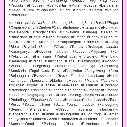
#Gula #Aren #Semut #Cimenteng #Kemasan #6gr #1kg #Jual
#Produksi #Produsen #Berkualitas #Murah #Bagus #Bergaransi
#Harga #Biaya #Pembuatan #Pusat #Tempat #Alamat #Maklon
#Perusahaan
kami melayani #JawaBarat #Bandung #BandungBarat #Bekasi #Bogor
#Ciamis #Cianjur #Cirebon #Garut #Indramayu #Karawang #Kuningan
#Majalengka #Pangandaran #Purwakarta #Subang #Sukabumi
#Sumedang #Banjar #Bekasi #Cimahi #Cirebon #Depok #Sukabumi
#Tasikmalaya #JawaTengah #Banjarnegara #Banyumas #Batang
#Blora #Boyolali #Brebes #Cilacap #Demak #Grobogan #Jepara
#Karanganyar #Kebumen #Klaten #Kudus #Magelang #Pati
#Pekalongan #Pemalang #Purbalingga #Purworejo #Rembang
#Semarang #Sragen #Sukoharjo #Tegal #Temanggung #Wonogiri
#Wonosobo #Magelang #Pekalongan #Salatiga #Semarang
#Surakarta #Tegal #JawaTimur #Bangkalan #Banyuwangi #Blitar
#Bojonegoro #Bondowoso #Gresik #Jember #Jombang #Kediri
#Lamongan #Lumajang #Madiun #Magetan #Malang #Mojokerto
#Nganjuk #Ngawi #Pacitan #Pamekasan #Pasuruan #Ponorogo
#Probolinggo #Sampang #Sidoarjo #Situbondo #Sumenep #Sumenep
#Tuban #Tulungagung #Batu #Blitar #Malang #Mojokerto #Pasuruan
#Probolinggo #Surabaya #Jakarta #KepulauanSeribu #Jakarta #Barat
#Pusat #Selatan #Timur #Utara #banten #Lebak #Pandeglang
#Serang #Tangerang #Cilegon #Serang #Tangerang
#TangerangSelatan #Bantul #GunungKidul #KulonProgo #Sleman
#Yogyakarta #Sumatera #Aceh #BandaAceh #SumateraUtara #Medan
#SumateraBarat #Padang #Riau #Pekanbaru #Jambi