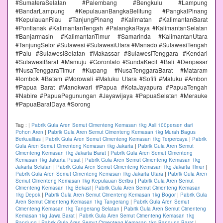
#SumateraSelatan #Palembang #Bengkulu #Lampung
#BandarLampung #KepulauanBangkaBelitung #PangkalPinang
#KepulauanRiau #TanjungPinang #Kalimatan #KalimantanBarat
#Pontianak #KalimantanTengah #PalangkaRaya #KalimantanSelatan
#Banjarmasin #KalimantanTimur #Samarinda #KalimantanUtara
#TanjungSelor #Sulawesi #SulawesiUtara #Manado #SulawesiTengah
#Palu #SulawesiSelatan #Makassar #SulawesiTenggara #Kendari
#SulawesiBarat #Mamuju #Gorontalo #SundaKecil #Bali #Denpasar
#NusaTenggaraTimur #Kupang #NusaTenggaraBarat #Mataram
#lombok #Batam #Morowali #Maluku Utara #Sofifi #Maluku #Ambon
#Papua Barat #Manokwari #Papua #KotaJayapura #PapuaTengah
#Nabire #PapuaPegunungan #Jayawijaya #PapuaSelatan #Merauke
#PapuaBaratDaya #Sorong
Tag :
|
Pabrik Gula Aren Semut Cimenteng Kemasan 1kg Asli 100persen dari
Pohon Aren
|
Pabrik Gula Aren Semut Cimenteng Kemasan 1kg Murah Bagus
Berkualitas
|
Pabrik Gula Aren Semut Cimenteng Kemasan 1kg Terpercaya
|
Pabrik
Gula Aren Semut Cimenteng Kemasan 1kg Jakarta
|
Pabrik Gula Aren Semut
Cimenteng Kemasan 1kg Jakarta Barat
|
Pabrik Gula Aren Semut Cimenteng
Kemasan 1kg Jakarta Pusat
|
Pabrik Gula Aren Semut Cimenteng Kemasan 1kg
Jakarta Selatan
|
Pabrik Gula Aren Semut Cimenteng Kemasan 1kg Jakarta Timur
|
Pabrik Gula Aren Semut Cimenteng Kemasan 1kg Jakarta Utara
|
Pabrik Gula Aren
Semut Cimenteng Kemasan 1kg Kepulauan Seribu
|
Pabrik Gula Aren Semut
Cimenteng Kemasan 1kg Bekasi
|
Pabrik Gula Aren Semut Cimenteng Kemasan
1kg Depok
|
Pabrik Gula Aren Semut Cimenteng Kemasan 1kg Bogor
|
Pabrik Gula
Aren Semut Cimenteng Kemasan 1kg Tangerang
|
Pabrik Gula Aren Semut
Cimenteng Kemasan 1kg Tangerang Selatan
|
Pabrik Gula Aren Semut Cimenteng
Kemasan 1kg Jawa Barat
|
Pabrik Gula Aren Semut Cimenteng Kemasan 1kg
Bandung
|
Pabrik Gula Aren Semut Cimenteng Kemasan 1kg Bandung Barat
|