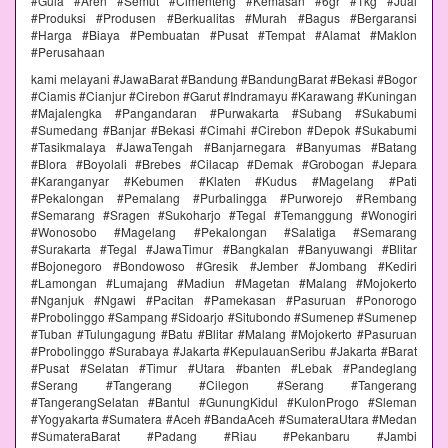
#Gula #Aren #Semut #Cimenteng #Kemasan #6gr #1kg #Jual
#Produksi #Produsen #Berkualitas #Murah #Bagus #Bergaransi
#Harga #Biaya #Pembuatan #Pusat #Tempat #Alamat #Maklon
#Perusahaan
kami melayani #JawaBarat #Bandung #BandungBarat #Bekasi #Bogor
#Ciamis #Cianjur #Cirebon #Garut #Indramayu #Karawang #Kuningan
#Majalengka #Pangandaran #Purwakarta #Subang #Sukabumi
#Sumedang #Banjar #Bekasi #Cimahi #Cirebon #Depok #Sukabumi
#Tasikmalaya #JawaTengah #Banjarnegara #Banyumas #Batang
#Blora #Boyolali #Brebes #Cilacap #Demak #Grobogan #Jepara
#Karanganyar #Kebumen #Klaten #Kudus #Magelang #Pati
#Pekalongan #Pemalang #Purbalingga #Purworejo #Rembang
#Semarang #Sragen #Sukoharjo #Tegal #Temanggung #Wonogiri
#Wonosobo #Magelang #Pekalongan #Salatiga #Semarang
#Surakarta #Tegal #JawaTimur #Bangkalan #Banyuwangi #Blitar
#Bojonegoro #Bondowoso #Gresik #Jember #Jombang #Kediri
#Lamongan #Lumajang #Madiun #Magetan #Malang #Mojokerto
#Nganjuk #Ngawi #Pacitan #Pamekasan #Pasuruan #Ponorogo
#Probolinggo #Sampang #Sidoarjo #Situbondo #Sumenep #Sumenep
#Tuban #Tulungagung #Batu #Blitar #Malang #Mojokerto #Pasuruan
#Probolinggo #Surabaya #Jakarta #KepulauanSeribu #Jakarta #Barat
#Pusat #Selatan #Timur #Utara #banten #Lebak #Pandeglang
#Serang #Tangerang #Cilegon #Serang #Tangerang
#TangerangSelatan #Bantul #GunungKidul #KulonProgo #Sleman
#Yogyakarta #Sumatera #Aceh #BandaAceh #SumateraUtara #Medan
#SumateraBarat #Padang #Riau #Pekanbaru #Jambi