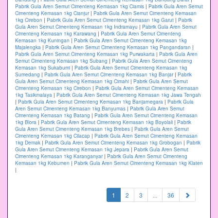
Pabrik Gula Aren Semut Cimenteng Kemasan 1kg Ciamis
|
Pabrik Gula Aren Semut
Cimenteng Kemasan 1kg Cianjur
|
Pabrik Gula Aren Semut Cimenteng Kemasan
1kg Cirebon
|
Pabrik Gula Aren Semut Cimenteng Kemasan 1kg Garut
|
Pabrik
Gula Aren Semut Cimenteng Kemasan 1kg Indramayu
|
Pabrik Gula Aren Semut
Cimenteng Kemasan 1kg Karawang
|
Pabrik Gula Aren Semut Cimenteng
Kemasan 1kg Kuningan
|
Pabrik Gula Aren Semut Cimenteng Kemasan 1kg
Majalengka
|
Pabrik Gula Aren Semut Cimenteng Kemasan 1kg Pangandaran
|
Pabrik Gula Aren Semut Cimenteng Kemasan 1kg Purwakarta
|
Pabrik Gula Aren
Semut Cimenteng Kemasan 1kg Subang
|
Pabrik Gula Aren Semut Cimenteng
Kemasan 1kg Sukabumi
|
Pabrik Gula Aren Semut Cimenteng Kemasan 1kg
Sumedang
|
Pabrik Gula Aren Semut Cimenteng Kemasan 1kg Banjar
|
Pabrik
Gula Aren Semut Cimenteng Kemasan 1kg Cimahi
|
Pabrik Gula Aren Semut
Cimenteng Kemasan 1kg Cirebon
|
Pabrik Gula Aren Semut Cimenteng Kemasan
1kg Tasikmalaya
|
Pabrik Gula Aren Semut Cimenteng Kemasan 1kg Jawa Tengah
|
Pabrik Gula Aren Semut Cimenteng Kemasan 1kg Banjarnegara
|
Pabrik Gula
Aren Semut Cimenteng Kemasan 1kg Banyumas
|
Pabrik Gula Aren Semut
Cimenteng Kemasan 1kg Batang
|
Pabrik Gula Aren Semut Cimenteng Kemasan
1kg Blora
|
Pabrik Gula Aren Semut Cimenteng Kemasan 1kg Boyolali
|
Pabrik
Gula Aren Semut Cimenteng Kemasan 1kg Brebes
|
Pabrik Gula Aren Semut
Cimenteng Kemasan 1kg Cilacap
|
Pabrik Gula Aren Semut Cimenteng Kemasan
1kg Demak
|
Pabrik Gula Aren Semut Cimenteng Kemasan 1kg Grobogan
|
Pabrik
Gula Aren Semut Cimenteng Kemasan 1kg Jepara
|
Pabrik Gula Aren Semut
Cimenteng Kemasan 1kg Karanganyar
|
Pabrik Gula Aren Semut Cimenteng
Kemasan 1kg Kebumen
|
Pabrik Gula Aren Semut Cimenteng Kemasan 1kg Klaten
|
(current)
1
2
3
...
36