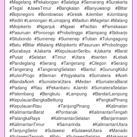
#Magelang #Pekalongan #Salatiga #Semarang #Surakarta
#Tegal #JawaTimur #Bangkalan #Banyuwangi #Blitar
#Bojonegoro #Bondowoso #Gresik #Jember #Jombang
#Kediri #Lamongan #Lumajang #Madiun #Magetan #Malang
#Mojokerto #Nganjuk #Ngawi #Pacitan #Pamekasan
#Pasuruan #Ponorogo #Probolinggo #Sampang #Sidoarjo
#Situbondo #Sumenep #Sumenep #Tuban #Tulungagung
#Batu #Blitar #Malang #Mojokerto #Pasuruan #Probolinggo
#Surabaya #Jakarta #KepulauanSeribu #Jakarta #Barat
#Pusat #Selatan #Timur #Utara #banten #Lebak
#Pandeglang #Serang #Tangerang #Cilegon #Serang
#Tangerang #TangerangSelatan #Bantul #GunungKidul
#KulonProgo #Sleman #Yogyakarta #Sumatera #Aceh
#BandaAceh #SumateraUtara #Medan #SumateraBarat
#Padang #Riau #Pekanbaru #Jambi #SumateraSelatan
#Palembang #Bengkulu #Lampung #BandarLampung
#KepulauanBangkaBelitung #PangkalPinang
#KepulauanRiau #TanjungPinang #Kalimatan
#KalimantanBarat #Pontianak #KalimantanTengah
#PalangkaRaya #KalimantanSelatan #Banjarmasin
#KalimantanTimur #Samarinda #KalimantanUtara
#TanjungSelor #Sulawesi #SulawesiUtara #Manado
#SulawesiTengah #Palu #SulawesiSelatan #Makassar