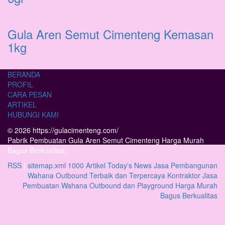
Gula Aren Semut Cimenteng Kemasan
1kg
BERANDA
PROFIL
CARA PESAN
ARTIKEL
HUBUNGI KAMI
© 2026 https://gulacimenteng.com/
Pabrik Pembuatan Gula Aren Semut Cimenteng Harga Murah
Bagus Berkualitas.
RSS
|
sitemap.xml
1000 Artikel
Today's News
Jasa Pembangunan
Wahana Outbound Terbaik dan Terpercaya
Kontraktor Jasa
Pembuatan Wahana Outbound dan Playground Harga Murah
Bagus Berkualitas