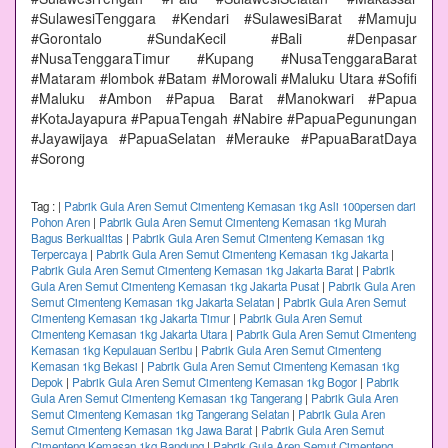
#SulawesiTenggara #Kendari #SulawesiBarat #Mamuju
#Gorontalo #SundaKecil #Bali #Denpasar
#NusaTenggaraTimur #Kupang #NusaTenggaraBarat
#Mataram #lombok #Batam #Morowali #Maluku Utara #Sofifi
#Maluku #Ambon #Papua Barat #Manokwari #Papua
#KotaJayapura #PapuaTengah #Nabire #PapuaPegunungan
#Jayawijaya #PapuaSelatan #Merauke #PapuaBaratDaya
#Sorong
Tag :
|
Pabrik Gula Aren Semut Cimenteng Kemasan 1kg Asli 100persen dari
Pohon Aren
|
Pabrik Gula Aren Semut Cimenteng Kemasan 1kg Murah
Bagus Berkualitas
|
Pabrik Gula Aren Semut Cimenteng Kemasan 1kg
Terpercaya
|
Pabrik Gula Aren Semut Cimenteng Kemasan 1kg Jakarta
|
Pabrik Gula Aren Semut Cimenteng Kemasan 1kg Jakarta Barat
|
Pabrik
Gula Aren Semut Cimenteng Kemasan 1kg Jakarta Pusat
|
Pabrik Gula Aren
Semut Cimenteng Kemasan 1kg Jakarta Selatan
|
Pabrik Gula Aren Semut
Cimenteng Kemasan 1kg Jakarta Timur
|
Pabrik Gula Aren Semut
Cimenteng Kemasan 1kg Jakarta Utara
|
Pabrik Gula Aren Semut Cimenteng
Kemasan 1kg Kepulauan Seribu
|
Pabrik Gula Aren Semut Cimenteng
Kemasan 1kg Bekasi
|
Pabrik Gula Aren Semut Cimenteng Kemasan 1kg
Depok
|
Pabrik Gula Aren Semut Cimenteng Kemasan 1kg Bogor
|
Pabrik
Gula Aren Semut Cimenteng Kemasan 1kg Tangerang
|
Pabrik Gula Aren
Semut Cimenteng Kemasan 1kg Tangerang Selatan
|
Pabrik Gula Aren
Semut Cimenteng Kemasan 1kg Jawa Barat
|
Pabrik Gula Aren Semut
Cimenteng Kemasan 1kg Bandung
|
Pabrik Gula Aren Semut Cimenteng