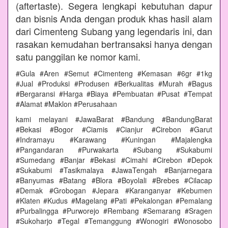
(aftertaste). Segera lengkapi kebutuhan dapur
dan bisnis Anda dengan produk khas hasil alam
dari Cimenteng Subang yang legendaris ini, dan
rasakan kemudahan bertransaksi hanya dengan
satu panggilan ke nomor kami.
#Gula #Aren #Semut #Cimenteng #Kemasan #6gr #1kg
#Jual #Produksi #Produsen #Berkualitas #Murah #Bagus
#Bergaransi #Harga #Biaya #Pembuatan #Pusat #Tempat
#Alamat #Maklon #Perusahaan
kami melayani #JawaBarat #Bandung #BandungBarat
#Bekasi #Bogor #Ciamis #Cianjur #Cirebon #Garut
#Indramayu #Karawang #Kuningan #Majalengka
#Pangandaran #Purwakarta #Subang #Sukabumi
#Sumedang #Banjar #Bekasi #Cimahi #Cirebon #Depok
#Sukabumi #Tasikmalaya #JawaTengah #Banjarnegara
#Banyumas #Batang #Blora #Boyolali #Brebes #Cilacap
#Demak #Grobogan #Jepara #Karanganyar #Kebumen
#Klaten #Kudus #Magelang #Pati #Pekalongan #Pemalang
#Purbalingga #Purworejo #Rembang #Semarang #Sragen
#Sukoharjo #Tegal #Temanggung #Wonogiri #Wonosobo