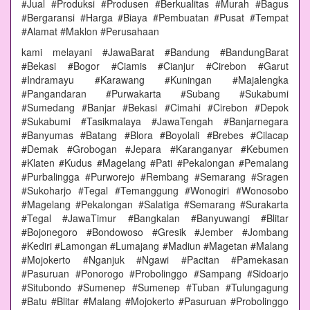
#Jual #Produksi #Produsen #Berkualitas #Murah #Bagus
#Bergaransi #Harga #Biaya #Pembuatan #Pusat #Tempat
#Alamat #Maklon #Perusahaan
kami melayani #JawaBarat #Bandung #BandungBarat
#Bekasi #Bogor #Ciamis #Cianjur #Cirebon #Garut
#Indramayu #Karawang #Kuningan #Majalengka
#Pangandaran #Purwakarta #Subang #Sukabumi
#Sumedang #Banjar #Bekasi #Cimahi #Cirebon #Depok
#Sukabumi #Tasikmalaya #JawaTengah #Banjarnegara
#Banyumas #Batang #Blora #Boyolali #Brebes #Cilacap
#Demak #Grobogan #Jepara #Karanganyar #Kebumen
#Klaten #Kudus #Magelang #Pati #Pekalongan #Pemalang
#Purbalingga #Purworejo #Rembang #Semarang #Sragen
#Sukoharjo #Tegal #Temanggung #Wonogiri #Wonosobo
#Magelang #Pekalongan #Salatiga #Semarang #Surakarta
#Tegal #JawaTimur #Bangkalan #Banyuwangi #Blitar
#Bojonegoro #Bondowoso #Gresik #Jember #Jombang
#Kediri #Lamongan #Lumajang #Madiun #Magetan #Malang
#Mojokerto #Nganjuk #Ngawi #Pacitan #Pamekasan
#Pasuruan #Ponorogo #Probolinggo #Sampang #Sidoarjo
#Situbondo #Sumenep #Sumenep #Tuban #Tulungagung
#Batu #Blitar #Malang #Mojokerto #Pasuruan #Probolinggo