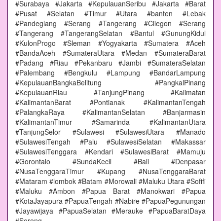
#Surabaya #Jakarta #KepulauanSeribu #Jakarta #Barat
#Pusat #Selatan #Timur #Utara #banten #Lebak
#Pandeglang #Serang #Tangerang #Cilegon #Serang
#Tangerang #TangerangSelatan #Bantul #GunungKidul
#KulonProgo #Sleman #Yogyakarta #Sumatera #Aceh
#BandaAceh #SumateraUtara #Medan #SumateraBarat
#Padang #Riau #Pekanbaru #Jambi #SumateraSelatan
#Palembang #Bengkulu #Lampung #BandarLampung
#KepulauanBangkaBelitung #PangkalPinang
#KepulauanRiau #TanjungPinang #Kalimatan
#KalimantanBarat #Pontianak #KalimantanTengah
#PalangkaRaya #KalimantanSelatan #Banjarmasin
#KalimantanTimur #Samarinda #KalimantanUtara
#TanjungSelor #Sulawesi #SulawesiUtara #Manado
#SulawesiTengah #Palu #SulawesiSelatan #Makassar
#SulawesiTenggara #Kendari #SulawesiBarat #Mamuju
#Gorontalo #SundaKecil #Bali #Denpasar
#NusaTenggaraTimur #Kupang #NusaTenggaraBarat
#Mataram #lombok #Batam #Morowali #Maluku Utara #Sofifi
#Maluku #Ambon #Papua Barat #Manokwari #Papua
#KotaJayapura #PapuaTengah #Nabire #PapuaPegunungan
#Jayawijaya #PapuaSelatan #Merauke #PapuaBaratDaya
#Sorong