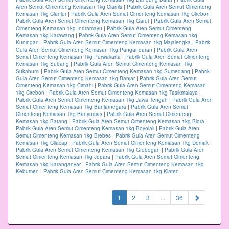
Aren Semut Cimenteng Kemasan 1kg Ciamis
|
Pabrik Gula Aren Semut Cimenteng
Kemasan 1kg Cianjur
|
Pabrik Gula Aren Semut Cimenteng Kemasan 1kg Cirebon
|
Pabrik Gula Aren Semut Cimenteng Kemasan 1kg Garut
|
Pabrik Gula Aren Semut
Cimenteng Kemasan 1kg Indramayu
|
Pabrik Gula Aren Semut Cimenteng
Kemasan 1kg Karawang
|
Pabrik Gula Aren Semut Cimenteng Kemasan 1kg
Kuningan
|
Pabrik Gula Aren Semut Cimenteng Kemasan 1kg Majalengka
|
Pabrik
Gula Aren Semut Cimenteng Kemasan 1kg Pangandaran
|
Pabrik Gula Aren
Semut Cimenteng Kemasan 1kg Purwakarta
|
Pabrik Gula Aren Semut Cimenteng
Kemasan 1kg Subang
|
Pabrik Gula Aren Semut Cimenteng Kemasan 1kg
Sukabumi
|
Pabrik Gula Aren Semut Cimenteng Kemasan 1kg Sumedang
|
Pabrik
Gula Aren Semut Cimenteng Kemasan 1kg Banjar
|
Pabrik Gula Aren Semut
Cimenteng Kemasan 1kg Cimahi
|
Pabrik Gula Aren Semut Cimenteng Kemasan
1kg Cirebon
|
Pabrik Gula Aren Semut Cimenteng Kemasan 1kg Tasikmalaya
|
Pabrik Gula Aren Semut Cimenteng Kemasan 1kg Jawa Tengah
|
Pabrik Gula Aren
Semut Cimenteng Kemasan 1kg Banjarnegara
|
Pabrik Gula Aren Semut
Cimenteng Kemasan 1kg Banyumas
|
Pabrik Gula Aren Semut Cimenteng
Kemasan 1kg Batang
|
Pabrik Gula Aren Semut Cimenteng Kemasan 1kg Blora
|
Pabrik Gula Aren Semut Cimenteng Kemasan 1kg Boyolali
|
Pabrik Gula Aren
Semut Cimenteng Kemasan 1kg Brebes
|
Pabrik Gula Aren Semut Cimenteng
Kemasan 1kg Cilacap
|
Pabrik Gula Aren Semut Cimenteng Kemasan 1kg Demak
|
Pabrik Gula Aren Semut Cimenteng Kemasan 1kg Grobogan
|
Pabrik Gula Aren
Semut Cimenteng Kemasan 1kg Jepara
|
Pabrik Gula Aren Semut Cimenteng
Kemasan 1kg Karanganyar
|
Pabrik Gula Aren Semut Cimenteng Kemasan 1kg
Kebumen
|
Pabrik Gula Aren Semut Cimenteng Kemasan 1kg Klaten
|
(current)
1
2
3
...
36