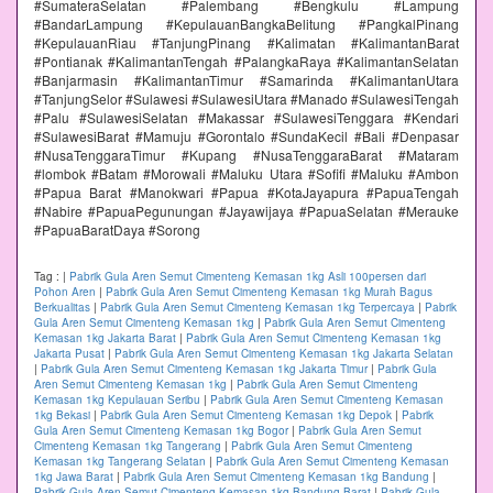
#SumateraSelatan #Palembang #Bengkulu #Lampung
#BandarLampung #KepulauanBangkaBelitung #PangkalPinang
#KepulauanRiau #TanjungPinang #Kalimatan #KalimantanBarat
#Pontianak #KalimantanTengah #PalangkaRaya #KalimantanSelatan
#Banjarmasin #KalimantanTimur #Samarinda #KalimantanUtara
#TanjungSelor #Sulawesi #SulawesiUtara #Manado #SulawesiTengah
#Palu #SulawesiSelatan #Makassar #SulawesiTenggara #Kendari
#SulawesiBarat #Mamuju #Gorontalo #SundaKecil #Bali #Denpasar
#NusaTenggaraTimur #Kupang #NusaTenggaraBarat #Mataram
#lombok #Batam #Morowali #Maluku Utara #Sofifi #Maluku #Ambon
#Papua Barat #Manokwari #Papua #KotaJayapura #PapuaTengah
#Nabire #PapuaPegunungan #Jayawijaya #PapuaSelatan #Merauke
#PapuaBaratDaya #Sorong
Tag :
|
Pabrik Gula Aren Semut Cimenteng Kemasan 1kg Asli 100persen dari
Pohon Aren
|
Pabrik Gula Aren Semut Cimenteng Kemasan 1kg Murah Bagus
Berkualitas
|
Pabrik Gula Aren Semut Cimenteng Kemasan 1kg Terpercaya
|
Pabrik
Gula Aren Semut Cimenteng Kemasan 1kg
|
Pabrik Gula Aren Semut Cimenteng
Kemasan 1kg Jakarta Barat
|
Pabrik Gula Aren Semut Cimenteng Kemasan 1kg
Jakarta Pusat
|
Pabrik Gula Aren Semut Cimenteng Kemasan 1kg Jakarta Selatan
|
Pabrik Gula Aren Semut Cimenteng Kemasan 1kg Jakarta Timur
|
Pabrik Gula
Aren Semut Cimenteng Kemasan 1kg
|
Pabrik Gula Aren Semut Cimenteng
Kemasan 1kg Kepulauan Seribu
|
Pabrik Gula Aren Semut Cimenteng Kemasan
1kg Bekasi
|
Pabrik Gula Aren Semut Cimenteng Kemasan 1kg Depok
|
Pabrik
Gula Aren Semut Cimenteng Kemasan 1kg Bogor
|
Pabrik Gula Aren Semut
Cimenteng Kemasan 1kg Tangerang
|
Pabrik Gula Aren Semut Cimenteng
Kemasan 1kg Tangerang Selatan
|
Pabrik Gula Aren Semut Cimenteng Kemasan
1kg Jawa Barat
|
Pabrik Gula Aren Semut Cimenteng Kemasan 1kg Bandung
|
Pabrik Gula Aren Semut Cimenteng Kemasan 1kg Bandung Barat
|
Pabrik Gula