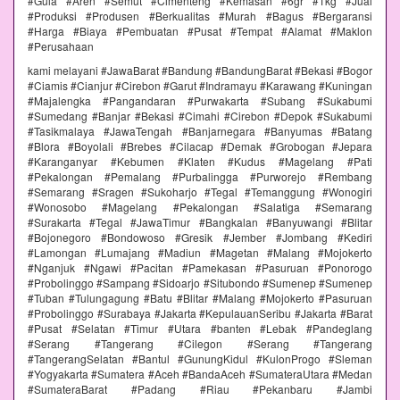
#Gula #Aren #Semut #Cimenteng #Kemasan #6gr #1kg #Jual
#Produksi #Produsen #Berkualitas #Murah #Bagus #Bergaransi
#Harga #Biaya #Pembuatan #Pusat #Tempat #Alamat #Maklon
#Perusahaan
kami melayani #JawaBarat #Bandung #BandungBarat #Bekasi #Bogor
#Ciamis #Cianjur #Cirebon #Garut #Indramayu #Karawang #Kuningan
#Majalengka #Pangandaran #Purwakarta #Subang #Sukabumi
#Sumedang #Banjar #Bekasi #Cimahi #Cirebon #Depok #Sukabumi
#Tasikmalaya #JawaTengah #Banjarnegara #Banyumas #Batang
#Blora #Boyolali #Brebes #Cilacap #Demak #Grobogan #Jepara
#Karanganyar #Kebumen #Klaten #Kudus #Magelang #Pati
#Pekalongan #Pemalang #Purbalingga #Purworejo #Rembang
#Semarang #Sragen #Sukoharjo #Tegal #Temanggung #Wonogiri
#Wonosobo #Magelang #Pekalongan #Salatiga #Semarang
#Surakarta #Tegal #JawaTimur #Bangkalan #Banyuwangi #Blitar
#Bojonegoro #Bondowoso #Gresik #Jember #Jombang #Kediri
#Lamongan #Lumajang #Madiun #Magetan #Malang #Mojokerto
#Nganjuk #Ngawi #Pacitan #Pamekasan #Pasuruan #Ponorogo
#Probolinggo #Sampang #Sidoarjo #Situbondo #Sumenep #Sumenep
#Tuban #Tulungagung #Batu #Blitar #Malang #Mojokerto #Pasuruan
#Probolinggo #Surabaya #Jakarta #KepulauanSeribu #Jakarta #Barat
#Pusat #Selatan #Timur #Utara #banten #Lebak #Pandeglang
#Serang #Tangerang #Cilegon #Serang #Tangerang
#TangerangSelatan #Bantul #GunungKidul #KulonProgo #Sleman
#Yogyakarta #Sumatera #Aceh #BandaAceh #SumateraUtara #Medan
#SumateraBarat #Padang #Riau #Pekanbaru #Jambi