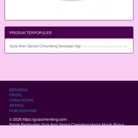
PRODUK TERPOPULER
Gula Aren Semut Cimenteng Kemasan 6gr
Gula Aren Semut Cimenteng Kemasan 1kg
BERANDA
PROFIL
CARA PESAN
ARTIKEL
HUBUNGI KAMI
© 2026 https://gulacimenteng.com/
Pabrik Pembuatan Gula Aren Semut Cimenteng Harga Murah Bagus
Berkualitas.
RSS
|
sitemap.xml