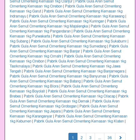
Semut Cimenteng Kemasan 1kg Cianjur
|
Pabrik Gula Aren Semut
Cimenteng Kemasan 1kg Cirebon
|
Pabrik Gula Aren Semut Cimenteng
Kemasan 1kg Garut
|
Pabrik Gula Aren Semut Cimenteng Kemasan 1kg
Indramayu
|
Pabrik Gula Aren Semut Cimenteng Kemasan 1kg Karawang
|
Pabrik Gula Aren Semut Cimenteng Kemasan 1kg Kuningan
|
Pabrik Gula
Aren Semut Cimenteng Kemasan 1kg Majalengka
|
Pabrik Gula Aren Semut
Cimenteng Kemasan 1kg Pangandaran
|
Pabrik Gula Aren Semut Cimenteng
Kemasan 1kg Purwakarta
|
Pabrik Gula Aren Semut Cimenteng Kemasan
1kg Subang
|
Pabrik Gula Aren Semut Cimenteng Kemasan 1kg Sukabumi
|
Pabrik Gula Aren Semut Cimenteng Kemasan 1kg Sumedang
|
Pabrik Gula
Aren Semut Cimenteng Kemasan 1kg Banjar
|
Pabrik Gula Aren Semut
Cimenteng Kemasan 1kg Cimahi
|
Pabrik Gula Aren Semut Cimenteng
Kemasan 1kg Cirebon
|
Pabrik Gula Aren Semut Cimenteng Kemasan 1kg
Tasikmalaya
|
Pabrik Gula Aren Semut Cimenteng Kemasan 1kg Jawa
Tengah
|
Pabrik Gula Aren Semut Cimenteng Kemasan 1kg Banjarnegara
|
Pabrik Gula Aren Semut Cimenteng Kemasan 1kg Banyumas
|
Pabrik Gula
Aren Semut Cimenteng Kemasan 1kg Batang
|
Pabrik Gula Aren Semut
Cimenteng Kemasan 1kg Blora
|
Pabrik Gula Aren Semut Cimenteng
Kemasan 1kg Boyolali
|
Pabrik Gula Aren Semut Cimenteng Kemasan 1kg
Brebes
|
Pabrik Gula Aren Semut Cimenteng Kemasan 1kg Cilacap
|
Pabrik
Gula Aren Semut Cimenteng Kemasan 1kg Demak
|
Pabrik Gula Aren
Semut Cimenteng Kemasan 1kg Grobogan
|
Pabrik Gula Aren Semut
Cimenteng Kemasan 1kg Jepara
|
Pabrik Gula Aren Semut Cimenteng
Kemasan 1kg Karanganyar
|
Pabrik Gula Aren Semut Cimenteng Kemasan
1kg Kebumen
|
Pabrik Gula Aren Semut Cimenteng Kemasan 1kg Klaten
|
(current)
1
2
3
...
36