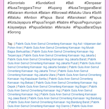
#Gorontalo #SundaKecil #Bali #Denpasar
#NusaTenggaraTimur #Kupang #NusaTenggaraBarat
#Mataram #lombok #Batam #Morowali #Maluku Utara #Sofifi
#Maluku #Ambon #Papua Barat #Manokwari #Papua
#KotaJayapura #PapuaTengah #Nabire #PapuaPegunungan
#Jayawijaya #PapuaSelatan #Merauke #PapuaBaratDaya
#Sorong
Tag :
|
Pabrik Gula Aren Semut Cimenteng Kemasan 1kg Asli 100persen dari
Pohon Aren
|
Pabrik Gula Aren Semut Cimenteng Kemasan 1kg Murah
Bagus Berkualitas
|
Pabrik Gula Aren Semut Cimenteng Kemasan 1kg
Terpercaya
|
Pabrik Gula Aren Semut Cimenteng Kemasan 1kg Jakarta
|
Pabrik Gula Aren Semut Cimenteng Kemasan 1kg Jakarta Barat
|
Pabrik
Gula Aren Semut Cimenteng Kemasan 1kg Jakarta Pusat
|
Pabrik Gula Aren
Semut Cimenteng Kemasan 1kg Jakarta Selatan
|
Pabrik Gula Aren Semut
Cimenteng Kemasan 1kg Jakarta Timur
|
Pabrik Gula Aren Semut
Cimenteng Kemasan 1kg Jakarta Utara
|
Pabrik Gula Aren Semut Cimenteng
Kemasan 1kg Kepulauan Seribu
|
Pabrik Gula Aren Semut Cimenteng
Kemasan 1kg Bekasi
|
Pabrik Gula Aren Semut Cimenteng Kemasan 1kg
Depok
|
Pabrik Gula Aren Semut Cimenteng Kemasan 1kg Bogor
|
Pabrik
Gula Aren Semut Cimenteng Kemasan 1kg
|
Pabrik Gula Aren Semut
Cimenteng Kemasan 1kg
|
Pabrik Gula Aren Semut Cimenteng Kemasan
1kg Jawa Barat
|
Pabrik Gula Aren Semut Cimenteng Kemasan 1kg Bandung
|
Pabrik Gula Aren Semut Cimenteng Kemasan 1kg Bandung Barat
|
Pabrik
Gula Aren Semut Cimenteng Kemasan 1kg Ciamis
|
Pabrik Gula Aren