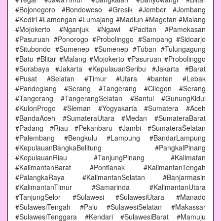
#Bojonegoro #Bondowoso #Gresik #Jember #Jombang
#Kediri #Lamongan #Lumajang #Madiun #Magetan #Malang
#Mojokerto #Nganjuk #Ngawi #Pacitan #Pamekasan
#Pasuruan #Ponorogo #Probolinggo #Sampang #Sidoarjo
#Situbondo #Sumenep #Sumenep #Tuban #Tulungagung
#Batu #Blitar #Malang #Mojokerto #Pasuruan #Probolinggo
#Surabaya #Jakarta #KepulauanSeribu #Jakarta #Barat
#Pusat #Selatan #Timur #Utara #banten #Lebak
#Pandeglang #Serang #Tangerang #Cilegon #Serang
#Tangerang #TangerangSelatan #Bantul #GunungKidul
#KulonProgo #Sleman #Yogyakarta #Sumatera #Aceh
#BandaAceh #SumateraUtara #Medan #SumateraBarat
#Padang #Riau #Pekanbaru #Jambi #SumateraSelatan
#Palembang #Bengkulu #Lampung #BandarLampung
#KepulauanBangkaBelitung #PangkalPinang
#KepulauanRiau #TanjungPinang #Kalimatan
#KalimantanBarat #Pontianak #KalimantanTengah
#PalangkaRaya #KalimantanSelatan #Banjarmasin
#KalimantanTimur #Samarinda #KalimantanUtara
#TanjungSelor #Sulawesi #SulawesiUtara #Manado
#SulawesiTengah #Palu #SulawesiSelatan #Makassar
#SulawesiTenggara #Kendari #SulawesiBarat #Mamuju