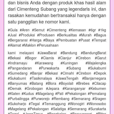
dan bisnis Anda dengan produk khas hasil alam
dari Cimenteng Subang yang legendaris ini, dan
rasakan kemudahan bertransaksi hanya dengan
satu panggilan ke nomor kami.
#Gula #Aren #Semut #Cimenteng #Kemasan #6gr #1kg
#Jual #Produksi #Produsen #Berkualitas #Murah #Bagus
#Bergaransi #Harga #Biaya #Pembuatan #Pusat #Tempat
#Alamat #Maklon #Perusahaan
kami melayani #JawaBarat #Bandung #BandungBarat
#Bekasi #Bogor #Ciamis #Cianjur #Cirebon #Garut
#Indramayu #Karawang #Kuningan #Majalengka
#Pangandaran #Purwakarta #Subang #Sukabumi
#Sumedang #Banjar #Bekasi #Cimahi #Cirebon #Depok
#Sukabumi #Tasikmalaya #JawaTengah #Banjarnegara
#Banyumas #Batang #Blora #Boyolali #Brebes #Cilacap
#Demak #Grobogan #Jepara #Karanganyar #Kebumen
#Klaten #Kudus #Magelang #Pati #Pekalongan #Pemalang
#Purbalingga #Purworejo #Rembang #Semarang #Sragen
#Sukoharjo #Tegal #Temanggung #Wonogiri #Wonosobo
#Magelang #Pekalongan #Salatiga #Semarang #Surakarta
#Tegal #JawaTimur #Bangkalan #Banyuwangi #Blitar