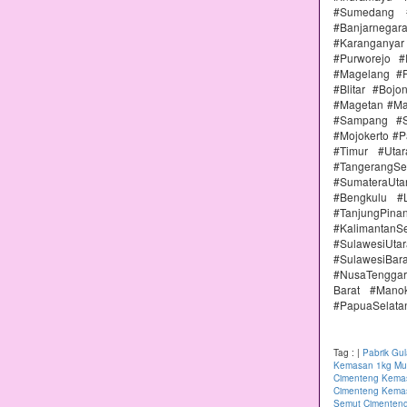
#Sumedang #
#Banjarnega
#Karanganya
#Purworejo 
#Magelang #P
#Blitar #Boj
#Magetan #Ma
#Sampang #S
#Mojokerto #P
#Timur #Uta
#TangerangSe
#SumateraUta
#Bengkulu #
#TanjungPin
#KalimantanSe
#SulawesiUtar
#SulawesiBa
#NusaTenggar
Barat #Mano
#PapuaSelata
Tag :
|
Pabrik Gu
Kemasan 1kg Mur
Cimenteng Kemas
Cimenteng Kemas
Semut Cimenteng