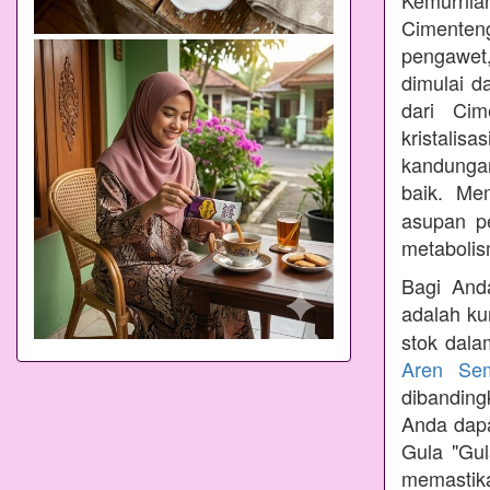
Kemurnian
Cimenteng
pengawet,
dimulai d
dari Cim
kristalis
kandungan
baik. Me
asupan p
metabolis
Bagi Anda
adalah ku
stok dala
Aren Se
dibandin
Anda dapa
Gula "Gul
memastik