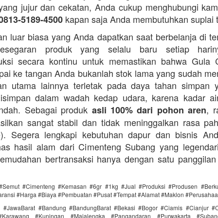
i yang jujur dan cekatan, Anda cukup menghubungi kam
kapan saja Anda membutuhkan suplai 
0813-5189-4500
n luar biasa yang Anda dapatkan saat berbelanja di t
esegaran produk yang selalu baru setiap hari
ksi secara kontinu untuk memastikan bahwa Gula 
ai ke tangan Anda bukanlah stok lama yang sudah m
an utama lainnya terletak pada daya tahan simpan 
disimpan dalam wadah kedap udara, karena kadar ai
endah. Sebagai produk
, 
asli 100% dari pohon aren
silkan sangat stabil dan tidak meninggalkan rasa pahi
te). Segera lengkapi kebutuhan dapur dan bisnis A
as hasil alam dari Cimenteng Subang yang legendari
kemudahan bertransaksi hanya dengan satu panggilan
#Semut #Cimenteng #Kemasan #6gr #1kg #Jual #Produksi #Produsen #Berku
aransi #Harga #Biaya #Pembuatan #Pusat #Tempat #Alamat #Maklon #Perusaha
i #JawaBarat #Bandung #BandungBarat #Bekasi #Bogor #Ciamis #Cianjur #C
#Karawang #Kuningan #Majalengka #Pangandaran #Purwakarta #Suba