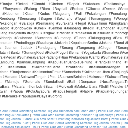
Banjar #Bekasi #Cimahi #Cirebon #Depok #Sukabumi #Tasikmalaya
ra #Banyumas #Batang #Blora #Boyolali #Brebes #Cilacap #Demak #Grob
r #Kebumen #Klaten #Kudus #Magelang #Pati #Pekalongan #Pemalang 
#Rembang #Semarang #Sragen #Sukoharjo #Tegal #Temanggung #Wonogi
ekalongan #Salatiga #Semarang #Surakarta #Tegal #JawaTimur #Bangkala
onegoro #Bondowoso #Gresik #Jember #Jombang #Kediri #Lamongan #Lum
lang #Mojokerto #Nganjuk #Ngawi #Pacitan #Pamekasan #Pasuruan #Ponorogo
idoarjo #Situbondo #Sumenep #Sumenep #Tuban #Tulungagung #Batu #Bl
asuruan #Probolinggo #Surabaya #Jakarta #KepulauanSeribu #Jakarta #Barat #
ra #banten #Lebak #Pandeglang #Serang #Tangerang #Cilegon #Seran
latan #Bantul #GunungKidul #KulonProgo #Sleman #Yogyakarta #Sumatera #Ac
ra #Medan #SumateraBarat #Padang #Riau #Pekanbaru #Jambi #SumateraSelat
Lampung #BandarLampung #KepulauanBangkaBelitung #PangkalPinang #K
ang #Kalimatan #KalimantanBarat #Pontianak #KalimantanTengah #
latan #Banjarmasin #KalimantanTimur #Samarinda #KalimantanUtara #TanjungS
a #Manado #SulawesiTengah #Palu #SulawesiSelatan #Makassar #SulawesiTen
rat #Mamuju #Gorontalo #SundaKecil #Bali #Denpasar #NusaTenggaraT
aBarat #Mataram #lombok #Batam #Morowali #Maluku Utara #Sofifi #Maluku 
kwari #Papua #KotaJayapura #PapuaTengah #Nabire #PapuaPegunungan
n #Merauke #PapuaBaratDaya #Sorong
la Aren Semut Cimenteng Kemasan 1kg Asli 100persen dari Pohon Aren
|
Pabrik Gula Aren Sem
ah Bagus Berkualitas
|
Pabrik Gula Aren Semut Cimenteng Kemasan 1kg Terpercaya
|
Pabrik G
an 1kg Jakarta
|
Pabrik Gula Aren Semut Cimenteng Kemasan 1kg Jakarta Barat
|
Pabrik Gula
an 1kg Jakarta Pusat
|
Pabrik Gula Aren Semut Cimenteng Kemasan 1kg Jakarta Selatan
|
Pab
 Kemasan 1kg Jakarta Timur
|
Pabrik Gula Aren Semut Cimenteng Kemasan 1kg Jakarta Utara