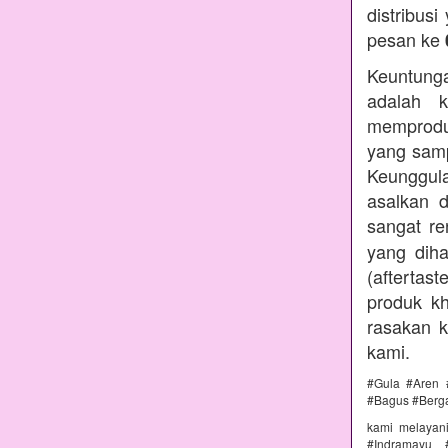
distribus
pesan ke
Keuntunga
adalah k
memprodu
yang samp
Keunggul
asalkan 
sangat r
yang diha
(aftertas
produk kh
rasakan 
kami.
#Gula #Aren 
#Bagus #Berg
kami melayan
#Indramayu 