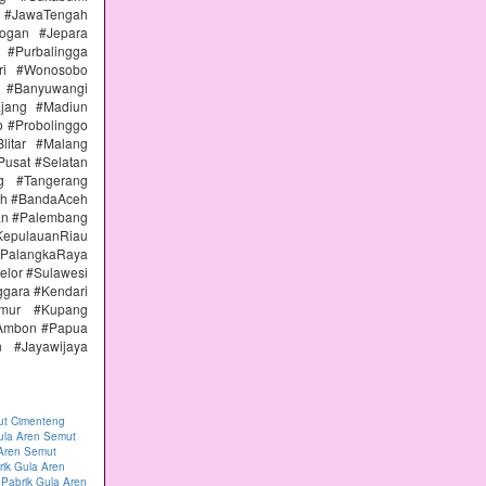
 #JawaTengah
ogan #Jepara
#Purbalingga
ri #Wonosobo
n #Banyuwangi
ajang #Madiun
 #Probolinggo
itar #Malang
Pusat #Selatan
g #Tangerang
eh #BandaAceh
an #Palembang
epulauanRiau
PalangkaRaya
elor #Sulawesi
ggara #Kendari
imur #Kupang
#Ambon #Papua
 #Jayawijaya
ut Cimenteng
ula Aren Semut
 Aren Semut
rik Gula Aren
|
Pabrik Gula Aren