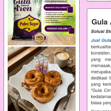
Gula
Solusi S
Jual Gul
berkualit
konsisten
yang mem
memasak
merupakan
dedikasi 
yang ker
"Gula Ci
kedalama
biasa yang