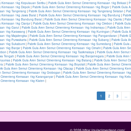
 Kemasan 1kg Kepulauan Seribu
|
Pabrik Gula Aren Semut Cimenteng Kemasan 1kg Bekasi
|
P
g Kemasan 1kg Depok
|
Pabrik Gula Aren Semut Cimenteng Kemasan 1kg Bogor
|
Pabrik Gula 
san 1kg Tangerang
|
Pabrik Gula Aren Semut Cimenteng Kemasan 1kg Tangerang Selatan
|
Pab
 Kemasan 1kg Jawa Barat
|
Pabrik Gula Aren Semut Cimenteng Kemasan 1kg Bandung
|
Pabri
g Kemasan 1kg Bandung Barat
|
Pabrik Gula Aren Semut Cimenteng Kemasan 1kg Ciamis
|
Pabr
 Kemasan 1kg Cianjur
|
Pabrik Gula Aren Semut Cimenteng Kemasan 1kg Cirebon
|
Pabrik Gul
san 1kg Garut
|
Pabrik Gula Aren Semut Cimenteng Kemasan 1kg Indramayu
|
Pabrik Gula Are
san 1kg Karawang
|
Pabrik Gula Aren Semut Cimenteng Kemasan 1kg Kuningan
|
Pabrik Gula 
san 1kg Majalengka
|
Pabrik Gula Aren Semut Cimenteng Kemasan 1kg Pangandaran
|
Pabrik 
an 1kg Purwakarta
|
Pabrik Gula Aren Semut Cimenteng Kemasan 1kg Subang
|
Pabrik Gula A
san 1kg Sukabumi
|
Pabrik Gula Aren Semut Cimenteng Kemasan 1kg Sumedang
|
Pabrik Gula
an 1kg Banjar
|
Pabrik Gula Aren Semut Cimenteng Kemasan 1kg Cimahi
|
Pabrik Gula Aren S
rebon
|
Pabrik Gula Aren Semut Cimenteng Kemasan 1kg Tasikmalaya
|
Pabrik Gula Aren Semut
wa Tengah
|
Pabrik Gula Aren Semut Cimenteng Kemasan 1kg Banjarnegara
|
Pabrik Gula Aren
anyumas
|
Pabrik Gula Aren Semut Cimenteng Kemasan 1kg Batang
|
Pabrik Gula Aren Semut C
ra
|
Pabrik Gula Aren Semut Cimenteng Kemasan 1kg Boyolali
|
Pabrik Gula Aren Semut Cimen
rik Gula Aren Semut Cimenteng Kemasan 1kg Cilacap
|
Pabrik Gula Aren Semut Cimenteng Ke
en Semut Cimenteng Kemasan 1kg Grobogan
|
Pabrik Gula Aren Semut Cimenteng Kemasan 1kg
 Cimenteng Kemasan 1kg Karanganyar
|
Pabrik Gula Aren Semut Cimenteng Kemasan 1kg Ke
 Cimenteng Kemasan 1kg Klaten
|
(current)
1
2
3
...
© 2026 https://gulacimenteng.com/