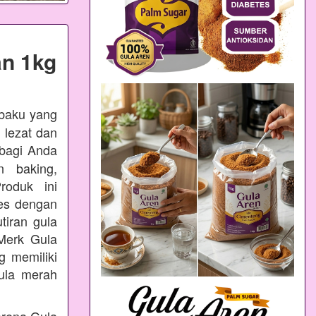
n 1kg
 baku yang
 lezat dan
bagi Anda
n baking,
oduk ini
ses dengan
tiran gula
Merk Gula
 memiliki
ula merah