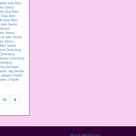
abrik Gula Aren
Aren Semut
rik Gula Aren
k Gula Aren
ik Gula Aren
a Aren Semut
n Semut
Aren Semut
Gula Aren Semut
ren Semut
 Aren Semut
emut Cimenteng
 Cimenteng
 Semut Cimenteng
imenteng
teng Kemasan
masan 1kg Demak
 Jepara
|
Pabrik
bumen
|
Pabrik
36
RSS
|
sitemap.xml