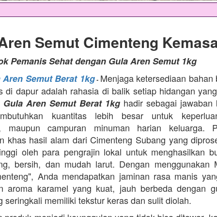
 Aren Semut Cimenteng Kemasa
tok Pemanis Sehat dengan Gula Aren Semut 1kg
Menjaga ketersediaan bahan
a Aren Semut Berat 1kg
-
as di dapur adalah rahasia di balik setiap hidangan yang
.
hadir sebagai jawaban 
Gula Aren Semut Berat 1kg
butuhkan kuantitas lebih besar untuk keperlua
, maupun campuran minuman harian keluarga. Pr
 khas hasil alam dari Cimenteng Subang yang dipro
tinggi oleh para pengrajin lokal untuk menghasilkan bu
ing, bersih, dan mudah larut. Dengan menggunakan 
menteng", Anda mendapatkan jaminan rasa manis yang
n aroma karamel yang kuat, jauh berbeda dengan g
 seringkali memiliki tekstur keras dan sulit diolah.