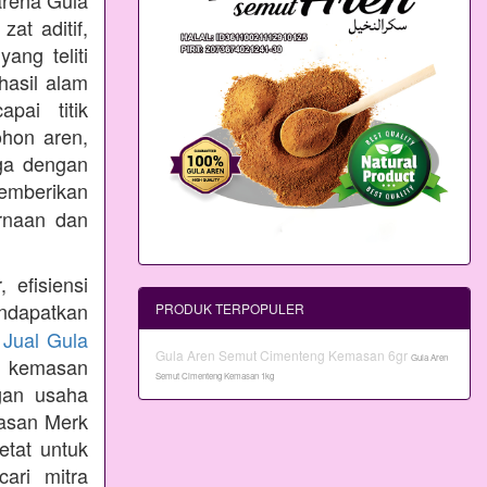
arena Gula
at aditif,
ang teliti
hasil alam
pai titik
ohon aren,
aga dengan
emberikan
rnaan dan
 efisiensi
ndapatkan
PRODUK TERPOPULER
n
Jual Gula
Gula Aren Semut Cimenteng Kemasan 6gr
Gula Aren
 kemasan
Semut Cimenteng Kemasan 1kg
gan usaha
masan Merk
etat untuk
ari mitra