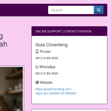
ONLINE SUPPORT | CONTACT PERSON
g
ah
Gula Cimenteng
Ponsel
0813-5189-4500
WhatsApp
0813-5189-4500
Website
https://gulacimenteng.com/
https://wa.me/6281351894500