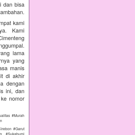
i dan bisa
tambahan.
empat kami
nya. Kami
Cimenteng
enggumpal.
yang lama
rnya yang
rasa manis
t di akhir
nda dengan
s ini, dan
 ke nomor
alitas #Murah
an
irebon #Garut
ng #Sukabumi