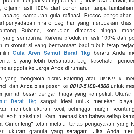
 produk menjadi keunggulan yang tidak bisa ditawar, k
 dijamin asli 100% dari pohon aren tanpa tambahan z
 apalagi campuran gula rafinasi. Proses pengolahan y
ari penyadapan nira di pagi hari yang merupakan khas 
enteng Subang, kemudian dimasak hingga menca
asi yang sempurna. Karena produk ini asli 100% dari p
 mikronutrisi yang bermanfaat bagi tubuh tetap terj
milih
berarti Anda m
Gula Aren Semut Berat 1kg
emanis yang lebih bersahabat bagi kesehatan pence
me anggota keluarga Anda di rumah.
 yang mengelola bisnis katering atau UMKM kuliner,
nci, dan Anda bisa pesan ke
untuk me
0813-5189-4500
m jumlah besar dengan harga yang kompetitif. Ukura
mut Berat 1kg
sangat ideal untuk menekan biaya
gkan membeli ukuran kecil, sehingga margin keuntun
t lebih maksimal. Kami memastikan bahwa setiap ke
a Cimenteng" telah melalui tahap pengayakan yang k
an ukuran granula yang seragam. Jika Anda menc