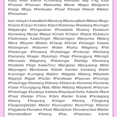
#Gula #Aren #Semut #Cimenteng #Kemasan #6gr #1kg #Jual
#Produksi #Produsen #Berkualitas #Murah #Bagus #Bergaransi
#Harga #Biaya #Pembuatan #Pusat #Tempat #Alamat #Maklon
#Perusahaan
kami melayani #JawaBarat #Bandung #BandungBarat #Bekasi #Bogor
#Ciamis #Cianjur #Cirebon #Garut #Indramayu #Karawang #Kuningan
#Majalengka #Pangandaran #Purwakarta #Subang #Sukabumi
#Sumedang #Banjar #Bekasi #Cimahi #Cirebon #Depok #Sukabumi
#Tasikmalaya #JawaTengah #Banjarnegara #Banyumas #Batang
#Blora #Boyolali #Brebes #Cilacap #Demak #Grobogan #Jepara
#Karanganyar #Kebumen #Klaten #Kudus #Magelang #Pati
#Pekalongan #Pemalang #Purbalingga #Purworejo #Rembang
#Semarang #Sragen #Sukoharjo #Tegal #Temanggung #Wonogiri
#Wonosobo #Magelang #Pekalongan #Salatiga #Semarang
#Surakarta #Tegal #JawaTimur #Bangkalan #Banyuwangi #Blitar
#Bojonegoro #Bondowoso #Gresik #Jember #Jombang #Kediri
#Lamongan #Lumajang #Madiun #Magetan #Malang #Mojokerto
#Nganjuk #Ngawi #Pacitan #Pamekasan #Pasuruan #Ponorogo
#Probolinggo #Sampang #Sidoarjo #Situbondo #Sumenep #Sumenep
#Tuban #Tulungagung #Batu #Blitar #Malang #Mojokerto #Pasuruan
#Probolinggo #Surabaya #Jakarta #KepulauanSeribu #Jakarta #Barat
#Pusat #Selatan #Timur #Utara #banten #Lebak #Pandeglang
#Serang #Tangerang #Cilegon #Serang #Tangerang
#TangerangSelatan #Bantul #GunungKidul #KulonProgo #Sleman
#Yogyakarta #Sumatera #Aceh #BandaAceh #SumateraUtara #Medan
#SumateraBarat #Padang #Riau #Pekanbaru #Jambi