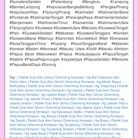
#SumateraSelatan #Palembang #Bengkulu #Lampung
#BandarLampung #KepulauanBangkaBelitung #PangkalPinang
#KepulauanRiau #TanjungPinang #Kalimatan #KalimantanBarat
#Pontianak #KalimantanTengah #PalangkaRaya #KalimantanSelatan
#Banjarmasin #KalimantanTimur #Samarinda #KalimantanUtara
#TanjungSelor #Sulawesi #SulawesiUtara #Manado #SulawesiTengah
#Palu #SulawesiSelatan #Makassar #SulawesiTenggara #Kendari
#SulawesiBarat #Mamuju #Gorontalo #SundaKecil #Bali #Denpasar
#NusaTenggaraTimur #Kupang #NusaTenggaraBarat #Mataram
#lombok #Batam #Morowali #Maluku Utara #Sofifi #Maluku #Ambon
#Papua Barat #Manokwari #Papua #KotaJayapura #PapuaTengah
#Nabire #PapuaPegunungan #Jayawijaya #PapuaSelatan #Merauke
#PapuaBaratDaya #Sorong
Tag :
|
Pabrik Gula Aren Semut Cimenteng Kemasan 1kg Asli 100persen dari
Pohon Aren
|
Pabrik Gula Aren Semut Cimenteng Kemasan 1kg Murah Bagus
Berkualitas
|
Pabrik Gula Aren Semut Cimenteng Kemasan 1kg Terpercaya
|
Pabrik
Gula Aren Semut Cimenteng Kemasan 1kg Jakarta
|
Pabrik Gula Aren Semut
Cimenteng Kemasan 1kg Jakarta Barat
|
Pabrik Gula Aren Semut Cimenteng
Kemasan 1kg Jakarta Pusat
|
Pabrik Gula Aren Semut Cimenteng Kemasan 1kg
Jakarta Selatan
|
Pabrik Gula Aren Semut Cimenteng Kemasan 1kg Jakarta Timur
|
Pabrik Gula Aren Semut Cimenteng Kemasan 1kg Jakarta Utara
|
Pabrik Gula Aren
Semut Cimenteng Kemasan 1kg Kepulauan Seribu
|
Pabrik Gula Aren Semut
Cimenteng Kemasan 1kg Bekasi
|
Pabrik Gula Aren Semut Cimenteng Kemasan
1kg Depok
|
Pabrik Gula Aren Semut Cimenteng Kemasan 1kg Bogor
|
Pabrik Gula
Aren Semut Cimenteng Kemasan 1kg Tangerang
|
Pabrik Gula Aren Semut
Cimenteng Kemasan 1kg Tangerang Selatan
|
Pabrik Gula Aren Semut Cimenteng
Kemasan 1kg Jawa Barat
|
Pabrik Gula Aren Semut Cimenteng Kemasan 1kg
Bandung
|
Pabrik Gula Aren Semut Cimenteng Kemasan 1kg Bandung Barat
|