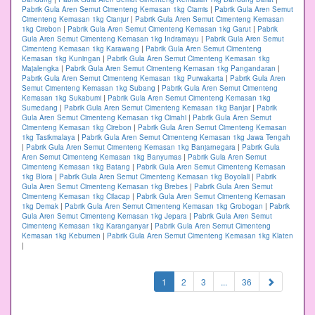
Pabrik Gula Aren Semut Cimenteng Kemasan 1kg Ciamis
|
Pabrik Gula Aren Semut
Cimenteng Kemasan 1kg Cianjur
|
Pabrik Gula Aren Semut Cimenteng Kemasan
1kg Cirebon
|
Pabrik Gula Aren Semut Cimenteng Kemasan 1kg Garut
|
Pabrik
Gula Aren Semut Cimenteng Kemasan 1kg Indramayu
|
Pabrik Gula Aren Semut
Cimenteng Kemasan 1kg Karawang
|
Pabrik Gula Aren Semut Cimenteng
Kemasan 1kg Kuningan
|
Pabrik Gula Aren Semut Cimenteng Kemasan 1kg
Majalengka
|
Pabrik Gula Aren Semut Cimenteng Kemasan 1kg Pangandaran
|
Pabrik Gula Aren Semut Cimenteng Kemasan 1kg Purwakarta
|
Pabrik Gula Aren
Semut Cimenteng Kemasan 1kg Subang
|
Pabrik Gula Aren Semut Cimenteng
Kemasan 1kg Sukabumi
|
Pabrik Gula Aren Semut Cimenteng Kemasan 1kg
Sumedang
|
Pabrik Gula Aren Semut Cimenteng Kemasan 1kg Banjar
|
Pabrik
Gula Aren Semut Cimenteng Kemasan 1kg Cimahi
|
Pabrik Gula Aren Semut
Cimenteng Kemasan 1kg Cirebon
|
Pabrik Gula Aren Semut Cimenteng Kemasan
1kg Tasikmalaya
|
Pabrik Gula Aren Semut Cimenteng Kemasan 1kg Jawa Tengah
|
Pabrik Gula Aren Semut Cimenteng Kemasan 1kg Banjarnegara
|
Pabrik Gula
Aren Semut Cimenteng Kemasan 1kg Banyumas
|
Pabrik Gula Aren Semut
Cimenteng Kemasan 1kg Batang
|
Pabrik Gula Aren Semut Cimenteng Kemasan
1kg Blora
|
Pabrik Gula Aren Semut Cimenteng Kemasan 1kg Boyolali
|
Pabrik
Gula Aren Semut Cimenteng Kemasan 1kg Brebes
|
Pabrik Gula Aren Semut
Cimenteng Kemasan 1kg Cilacap
|
Pabrik Gula Aren Semut Cimenteng Kemasan
1kg Demak
|
Pabrik Gula Aren Semut Cimenteng Kemasan 1kg Grobogan
|
Pabrik
Gula Aren Semut Cimenteng Kemasan 1kg Jepara
|
Pabrik Gula Aren Semut
Cimenteng Kemasan 1kg Karanganyar
|
Pabrik Gula Aren Semut Cimenteng
Kemasan 1kg Kebumen
|
Pabrik Gula Aren Semut Cimenteng Kemasan 1kg Klaten
|
(current)
1
2
3
...
36