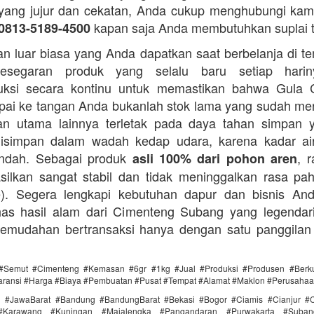
i yang jujur dan cekatan, Anda cukup menghubungi kam
kapan saja Anda membutuhkan suplai 
0813-5189-4500
n luar biasa yang Anda dapatkan saat berbelanja di t
esegaran produk yang selalu baru setiap hari
ksi secara kontinu untuk memastikan bahwa Gula 
ai ke tangan Anda bukanlah stok lama yang sudah m
an utama lainnya terletak pada daya tahan simpan 
disimpan dalam wadah kedap udara, karena kadar ai
endah. Sebagai produk
, 
asli 100% dari pohon aren
silkan sangat stabil dan tidak meninggalkan rasa pahi
te). Segera lengkapi kebutuhan dapur dan bisnis A
as hasil alam dari Cimenteng Subang yang legendari
kemudahan bertransaksi hanya dengan satu panggilan
#Semut #Cimenteng #Kemasan #6gr #1kg #Jual #Produksi #Produsen #Berku
aransi #Harga #Biaya #Pembuatan #Pusat #Tempat #Alamat #Maklon #Perusaha
i #JawaBarat #Bandung #BandungBarat #Bekasi #Bogor #Ciamis #Cianjur #C
#Karawang #Kuningan #Majalengka #Pangandaran #Purwakarta #Suba