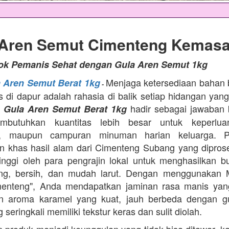
 Aren Semut Cimenteng Kemasa
tok Pemanis Sehat dengan Gula Aren Semut 1kg
Menjaga ketersediaan bahan
a Aren Semut Berat 1kg
-
as di dapur adalah rahasia di balik setiap hidangan yang
.
hadir sebagai jawaban 
Gula Aren Semut Berat 1kg
butuhkan kuantitas lebih besar untuk keperlua
, maupun campuran minuman harian keluarga. Pr
 khas hasil alam dari Cimenteng Subang yang dipro
tinggi oleh para pengrajin lokal untuk menghasilkan bu
ing, bersih, dan mudah larut. Dengan menggunakan 
menteng", Anda mendapatkan jaminan rasa manis yang
n aroma karamel yang kuat, jauh berbeda dengan g
 seringkali memiliki tekstur keras dan sulit diolah.