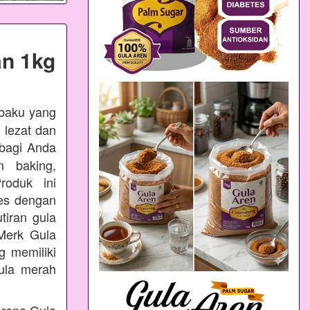
n 1kg
 baku yang
 lezat dan
bagi Anda
n baking,
oduk ini
ses dengan
tiran gula
Merk Gula
 memiliki
ula merah