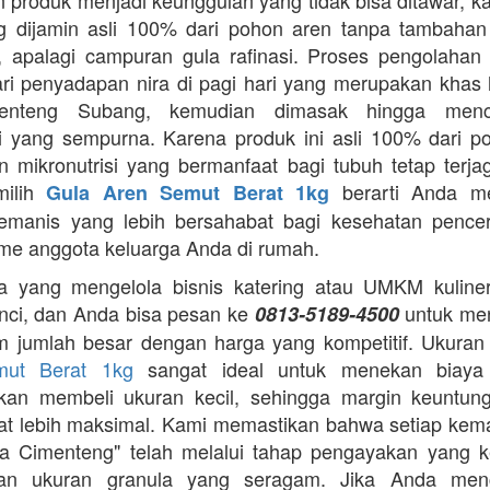
 produk menjadi keunggulan yang tidak bisa ditawar, k
 dijamin asli 100% dari pohon aren tanpa tambahan z
 apalagi campuran gula rafinasi. Proses pengolahan y
ari penyadapan nira di pagi hari yang merupakan khas 
enteng Subang, kemudian dimasak hingga menca
asi yang sempurna. Karena produk ini asli 100% dari p
 mikronutrisi yang bermanfaat bagi tubuh tetap terj
milih
berarti Anda m
Gula Aren Semut Berat 1kg
emanis yang lebih bersahabat bagi kesehatan pence
me anggota keluarga Anda di rumah.
 yang mengelola bisnis katering atau UMKM kuliner,
nci, dan Anda bisa pesan ke
untuk me
0813-5189-4500
m jumlah besar dengan harga yang kompetitif. Ukura
mut Berat 1kg
sangat ideal untuk menekan biaya
gkan membeli ukuran kecil, sehingga margin keuntun
t lebih maksimal. Kami memastikan bahwa setiap ke
a Cimenteng" telah melalui tahap pengayakan yang k
an ukuran granula yang seragam. Jika Anda menc