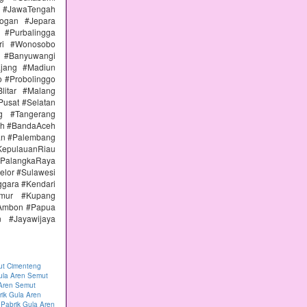
 #JawaTengah
ogan #Jepara
#Purbalingga
ri #Wonosobo
n #Banyuwangi
ajang #Madiun
 #Probolinggo
itar #Malang
Pusat #Selatan
g #Tangerang
eh #BandaAceh
an #Palembang
epulauanRiau
PalangkaRaya
elor #Sulawesi
ggara #Kendari
imur #Kupang
#Ambon #Papua
 #Jayawijaya
ut Cimenteng
ula Aren Semut
 Aren Semut
rik Gula Aren
|
Pabrik Gula Aren