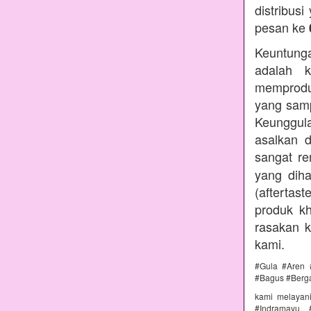
distribus
pesan ke
Keuntunga
adalah k
memprodu
yang samp
Keunggul
asalkan 
sangat r
yang diha
(aftertas
produk kh
rasakan 
kami.
#Gula #Aren 
#Bagus #Berg
kami melayan
#Indramayu 