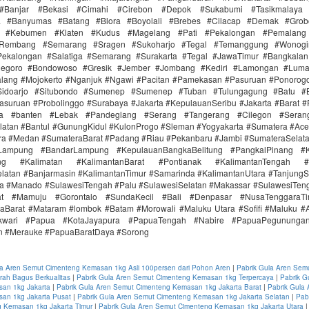
Banjar #Bekasi #Cimahi #Cirebon #Depok #Sukabumi #Tasikmalaya
ra #Banyumas #Batang #Blora #Boyolali #Brebes #Cilacap #Demak #Grob
r #Kebumen #Klaten #Kudus #Magelang #Pati #Pekalongan #Pemalang 
#Rembang #Semarang #Sragen #Sukoharjo #Tegal #Temanggung #Wonogi
ekalongan #Salatiga #Semarang #Surakarta #Tegal #JawaTimur #Bangkala
onegoro #Bondowoso #Gresik #Jember #Jombang #Kediri #Lamongan #Lum
lang #Mojokerto #Nganjuk #Ngawi #Pacitan #Pamekasan #Pasuruan #Ponorogo
idoarjo #Situbondo #Sumenep #Sumenep #Tuban #Tulungagung #Batu #Bl
asuruan #Probolinggo #Surabaya #Jakarta #KepulauanSeribu #Jakarta #Barat #
ra #banten #Lebak #Pandeglang #Serang #Tangerang #Cilegon #Seran
latan #Bantul #GunungKidul #KulonProgo #Sleman #Yogyakarta #Sumatera #Ac
ra #Medan #SumateraBarat #Padang #Riau #Pekanbaru #Jambi #SumateraSelat
Lampung #BandarLampung #KepulauanBangkaBelitung #PangkalPinang #K
ang #Kalimatan #KalimantanBarat #Pontianak #KalimantanTengah #
latan #Banjarmasin #KalimantanTimur #Samarinda #KalimantanUtara #TanjungS
a #Manado #SulawesiTengah #Palu #SulawesiSelatan #Makassar #SulawesiTen
rat #Mamuju #Gorontalo #SundaKecil #Bali #Denpasar #NusaTenggaraT
aBarat #Mataram #lombok #Batam #Morowali #Maluku Utara #Sofifi #Maluku 
kwari #Papua #KotaJayapura #PapuaTengah #Nabire #PapuaPegunungan
n #Merauke #PapuaBaratDaya #Sorong
la Aren Semut Cimenteng Kemasan 1kg Asli 100persen dari Pohon Aren
|
Pabrik Gula Aren Sem
ah Bagus Berkualitas
|
Pabrik Gula Aren Semut Cimenteng Kemasan 1kg Terpercaya
|
Pabrik G
an 1kg Jakarta
|
Pabrik Gula Aren Semut Cimenteng Kemasan 1kg Jakarta Barat
|
Pabrik Gula
an 1kg Jakarta Pusat
|
Pabrik Gula Aren Semut Cimenteng Kemasan 1kg Jakarta Selatan
|
Pab
 Kemasan 1kg Jakarta Timur
|
Pabrik Gula Aren Semut Cimenteng Kemasan 1kg Jakarta Utara