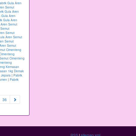
abrik Gula Aren
Aren Semut
rik Gula Aren
k Gula Aren
ik Gula Aren
a Aren Semut
n Semut
Aren Semut
Gula Aren Semut
ren Semut
 Aren Semut
emut Cimenteng
 Cimenteng
 Semut Cimenteng
imenteng
teng Kemasan
masan 1kg Demak
 Jepara
|
Pabrik
bumen
|
Pabrik
36
RSS
|
sitemap.xml