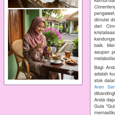
Kemurnian
Cimenteng
pengawet,
dimulai d
dari Cim
kristalis
kandungan
baik. Me
asupan p
metabolis
Bagi Anda
adalah ku
stok dala
Aren Se
dibandin
Anda dapa
Gula "Gul
memastik