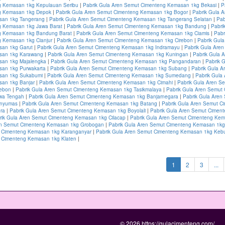
 Kemasan 1kg Kepulauan Seribu
|
Pabrik Gula Aren Semut Cimenteng Kemasan 1kg Bekasi
|
P
g Kemasan 1kg Depok
|
Pabrik Gula Aren Semut Cimenteng Kemasan 1kg Bogor
|
Pabrik Gula 
san 1kg Tangerang
|
Pabrik Gula Aren Semut Cimenteng Kemasan 1kg Tangerang Selatan
|
Pab
 Kemasan 1kg Jawa Barat
|
Pabrik Gula Aren Semut Cimenteng Kemasan 1kg Bandung
|
Pabri
g Kemasan 1kg Bandung Barat
|
Pabrik Gula Aren Semut Cimenteng Kemasan 1kg Ciamis
|
Pabr
 Kemasan 1kg Cianjur
|
Pabrik Gula Aren Semut Cimenteng Kemasan 1kg Cirebon
|
Pabrik Gul
san 1kg Garut
|
Pabrik Gula Aren Semut Cimenteng Kemasan 1kg Indramayu
|
Pabrik Gula Are
san 1kg Karawang
|
Pabrik Gula Aren Semut Cimenteng Kemasan 1kg Kuningan
|
Pabrik Gula 
san 1kg Majalengka
|
Pabrik Gula Aren Semut Cimenteng Kemasan 1kg Pangandaran
|
Pabrik 
an 1kg Purwakarta
|
Pabrik Gula Aren Semut Cimenteng Kemasan 1kg Subang
|
Pabrik Gula A
san 1kg Sukabumi
|
Pabrik Gula Aren Semut Cimenteng Kemasan 1kg Sumedang
|
Pabrik Gula
an 1kg Banjar
|
Pabrik Gula Aren Semut Cimenteng Kemasan 1kg Cimahi
|
Pabrik Gula Aren S
rebon
|
Pabrik Gula Aren Semut Cimenteng Kemasan 1kg Tasikmalaya
|
Pabrik Gula Aren Semut
wa Tengah
|
Pabrik Gula Aren Semut Cimenteng Kemasan 1kg Banjarnegara
|
Pabrik Gula Aren
anyumas
|
Pabrik Gula Aren Semut Cimenteng Kemasan 1kg Batang
|
Pabrik Gula Aren Semut C
ra
|
Pabrik Gula Aren Semut Cimenteng Kemasan 1kg Boyolali
|
Pabrik Gula Aren Semut Cimen
rik Gula Aren Semut Cimenteng Kemasan 1kg Cilacap
|
Pabrik Gula Aren Semut Cimenteng Ke
en Semut Cimenteng Kemasan 1kg Grobogan
|
Pabrik Gula Aren Semut Cimenteng Kemasan 1kg
 Cimenteng Kemasan 1kg Karanganyar
|
Pabrik Gula Aren Semut Cimenteng Kemasan 1kg Ke
 Cimenteng Kemasan 1kg Klaten
|
(current)
1
2
3
...
© 2026 https://gulacimenteng.com/