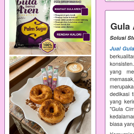
Gula
Solusi S
Jual Gul
berkualit
konsisten
yang mem
memasak
merupakan
dedikasi 
yang ker
"Gula Ci
kedalama
biasa yang