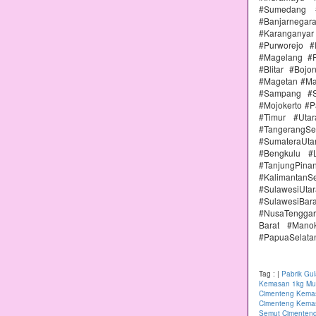
#Sumedang #
#Banjarnega
#Karanganya
#Purworejo 
#Magelang #P
#Blitar #Boj
#Magetan #Ma
#Sampang #S
#Mojokerto #P
#Timur #Uta
#TangerangSe
#SumateraUta
#Bengkulu #
#TanjungPin
#KalimantanSe
#SulawesiUtar
#SulawesiBa
#NusaTenggar
Barat #Mano
#PapuaSelata
Tag :
|
Pabrik Gu
Kemasan 1kg Mur
Cimenteng Kemas
Cimenteng Kemas
Semut Cimenteng