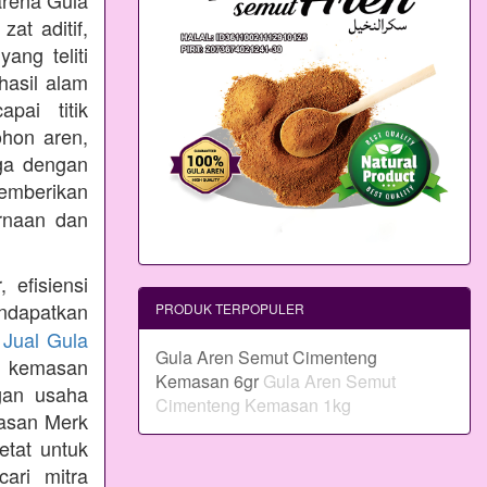
arena Gula
at aditif,
ang teliti
hasil alam
pai titik
ohon aren,
aga dengan
emberikan
rnaan dan
 efisiensi
ndapatkan
PRODUK TERPOPULER
n
Jual Gula
Gula Aren Semut Cimenteng
 kemasan
Kemasan 6gr
Gula Aren Semut
gan usaha
Cimenteng Kemasan 1kg
masan Merk
etat untuk
ari mitra