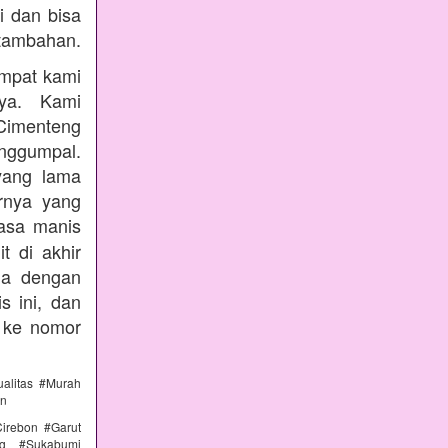
i dan bisa
tambahan.
empat kami
nya. Kami
Cimenteng
enggumpal.
yang lama
rnya yang
rasa manis
t di akhir
nda dengan
s ini, dan
 ke nomor
alitas #Murah
an
irebon #Garut
ng #Sukabumi