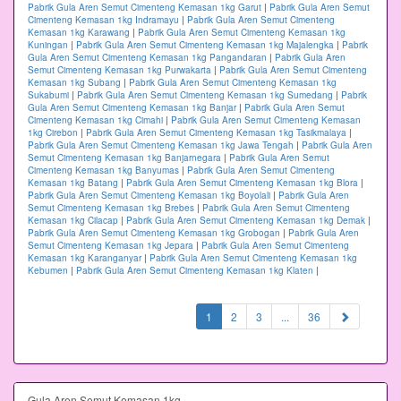
Pabrik Gula Aren Semut Cimenteng Kemasan 1kg Garut
|
Pabrik Gula Aren Semut
Cimenteng Kemasan 1kg Indramayu
|
Pabrik Gula Aren Semut Cimenteng
Kemasan 1kg Karawang
|
Pabrik Gula Aren Semut Cimenteng Kemasan 1kg
Kuningan
|
Pabrik Gula Aren Semut Cimenteng Kemasan 1kg Majalengka
|
Pabrik
Gula Aren Semut Cimenteng Kemasan 1kg Pangandaran
|
Pabrik Gula Aren
Semut Cimenteng Kemasan 1kg Purwakarta
|
Pabrik Gula Aren Semut Cimenteng
Kemasan 1kg Subang
|
Pabrik Gula Aren Semut Cimenteng Kemasan 1kg
Sukabumi
|
Pabrik Gula Aren Semut Cimenteng Kemasan 1kg Sumedang
|
Pabrik
Gula Aren Semut Cimenteng Kemasan 1kg Banjar
|
Pabrik Gula Aren Semut
Cimenteng Kemasan 1kg Cimahi
|
Pabrik Gula Aren Semut Cimenteng Kemasan
1kg Cirebon
|
Pabrik Gula Aren Semut Cimenteng Kemasan 1kg Tasikmalaya
|
Pabrik Gula Aren Semut Cimenteng Kemasan 1kg Jawa Tengah
|
Pabrik Gula Aren
Semut Cimenteng Kemasan 1kg Banjarnegara
|
Pabrik Gula Aren Semut
Cimenteng Kemasan 1kg Banyumas
|
Pabrik Gula Aren Semut Cimenteng
Kemasan 1kg Batang
|
Pabrik Gula Aren Semut Cimenteng Kemasan 1kg Blora
|
Pabrik Gula Aren Semut Cimenteng Kemasan 1kg Boyolali
|
Pabrik Gula Aren
Semut Cimenteng Kemasan 1kg Brebes
|
Pabrik Gula Aren Semut Cimenteng
Kemasan 1kg Cilacap
|
Pabrik Gula Aren Semut Cimenteng Kemasan 1kg Demak
|
Pabrik Gula Aren Semut Cimenteng Kemasan 1kg Grobogan
|
Pabrik Gula Aren
Semut Cimenteng Kemasan 1kg Jepara
|
Pabrik Gula Aren Semut Cimenteng
Kemasan 1kg Karanganyar
|
Pabrik Gula Aren Semut Cimenteng Kemasan 1kg
Kebumen
|
Pabrik Gula Aren Semut Cimenteng Kemasan 1kg Klaten
|
(current)
1
2
3
...
36
Gula Aren Semut Kemasan 1kg