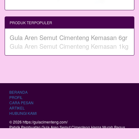
PRODUK TERPOPULER
Gula Aren Semut Cimenteng Kemasan 6gr
Gula Aren Semut Cimenteng Kemasan 1kg
BERANDA
PROFIL
CARA PESAN
ARTIKEL
HUBUNGI KAMI
© 2026 https://gulacimenteng.com/
Pabrik Pembuatan Gula Aren Semut Cimenteng Harga Murah Bagus
Berkualitas.