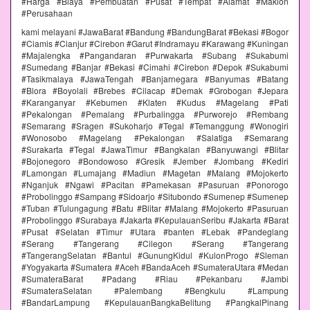
#Harga #Biaya #Pembuatan #Pusat #Tempat #Alamat #Maklon
#Perusahaan
kami melayani #JawaBarat #Bandung #BandungBarat #Bekasi #Bogor
#Ciamis #Cianjur #Cirebon #Garut #Indramayu #Karawang #Kuningan
#Majalengka #Pangandaran #Purwakarta #Subang #Sukabumi
#Sumedang #Banjar #Bekasi #Cimahi #Cirebon #Depok #Sukabumi
#Tasikmalaya #JawaTengah #Banjarnegara #Banyumas #Batang
#Blora #Boyolali #Brebes #Cilacap #Demak #Grobogan #Jepara
#Karanganyar #Kebumen #Klaten #Kudus #Magelang #Pati
#Pekalongan #Pemalang #Purbalingga #Purworejo #Rembang
#Semarang #Sragen #Sukoharjo #Tegal #Temanggung #Wonogiri
#Wonosobo #Magelang #Pekalongan #Salatiga #Semarang
#Surakarta #Tegal #JawaTimur #Bangkalan #Banyuwangi #Blitar
#Bojonegoro #Bondowoso #Gresik #Jember #Jombang #Kediri
#Lamongan #Lumajang #Madiun #Magetan #Malang #Mojokerto
#Nganjuk #Ngawi #Pacitan #Pamekasan #Pasuruan #Ponorogo
#Probolinggo #Sampang #Sidoarjo #Situbondo #Sumenep #Sumenep
#Tuban #Tulungagung #Batu #Blitar #Malang #Mojokerto #Pasuruan
#Probolinggo #Surabaya #Jakarta #KepulauanSeribu #Jakarta #Barat
#Pusat #Selatan #Timur #Utara #banten #Lebak #Pandeglang
#Serang #Tangerang #Cilegon #Serang #Tangerang
#TangerangSelatan #Bantul #GunungKidul #KulonProgo #Sleman
#Yogyakarta #Sumatera #Aceh #BandaAceh #SumateraUtara #Medan
#SumateraBarat #Padang #Riau #Pekanbaru #Jambi
#SumateraSelatan #Palembang #Bengkulu #Lampung
#BandarLampung #KepulauanBangkaBelitung #PangkalPinang