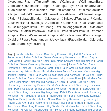
#KepulauanRiau #TanjungPinang #Kalimatan #KalimantanBarat
#Pontianak #KalimantanTengah #PalangkaRaya #KalimantanSelatan
#Banjarmasin #KalimantanTimur #Samarinda #KalimantanUtara
#TanjungSelor #Sulawesi #SulawesiUtara #Manado #SulawesiTengah
#Palu #SulawesiSelatan #Makassar #SulawesiTenggara #Kendari
#SulawesiBarat #Mamuju #Gorontalo #SundaKecil #Bali #Denpasar
#NusaTenggaraTimur #Kupang #NusaTenggaraBarat #Mataram
#lombok #Batam #Morowali #Maluku Utara #Sofifi #Maluku #Ambon
#Papua Barat #Manokwari #Papua #KotaJayapura #PapuaTengah
#Nabire #PapuaPegunungan #Jayawijaya #PapuaSelatan #Merauke
#PapuaBaratDaya #Sorong
Tag :
|
Pabrik Gula Aren Semut Cimenteng Kemasan 1kg Asli 100persen dari
Pohon Aren
|
Pabrik Gula Aren Semut Cimenteng Kemasan 1kg Murah Bagus
Berkualitas
|
Pabrik Gula Aren Semut Cimenteng Kemasan 1kg Terpercaya
|
Pabrik
Gula Aren Semut Cimenteng Kemasan 1kg Jakarta
|
Pabrik Gula Aren Semut
Cimenteng Kemasan 1kg Jakarta Barat
|
Pabrik Gula Aren Semut Cimenteng
Kemasan 1kg Jakarta Pusat
|
Pabrik Gula Aren Semut Cimenteng Kemasan 1kg
Jakarta Selatan
|
Pabrik Gula Aren Semut Cimenteng Kemasan 1kg Jakarta Timur
|
Pabrik Gula Aren Semut Cimenteng Kemasan 1kg Jakarta Utara
|
Pabrik Gula Aren
Semut Cimenteng Kemasan 1kg Kepulauan Seribu
|
Pabrik Gula Aren Semut
Cimenteng Kemasan 1kg Bekasi
|
Pabrik Gula Aren Semut Cimenteng Kemasan
1kg
|
Pabrik Gula Aren Semut Cimenteng Kemasan 1kg Bogor
|
Pabrik Gula Aren
Semut Cimenteng Kemasan 1kg Tangerang
|
Pabrik Gula Aren Semut Cimenteng
Kemasan 1kg Tangerang Selatan
|
Pabrik Gula Aren Semut Cimenteng Kemasan
1kg Jawa Barat
|
Pabrik Gula Aren Semut Cimenteng Kemasan 1kg Bandung
|
Pabrik Gula Aren Semut Cimenteng Kemasan 1kg Bandung Barat
|
Pabrik Gula
Aren Semut Cimenteng Kemasan 1kg Ciamis
|
Pabrik Gula Aren Semut Cimenteng
Kemasan 1kg Cianjur
|
Pabrik Gula Aren Semut Cimenteng Kemasan 1kg Cirebon
|