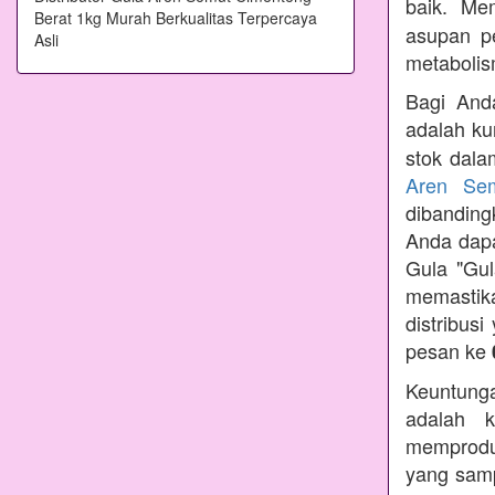
baik. Me
asupan p
metabolis
Bagi Anda
adalah ku
stok dala
Aren Se
dibandin
Anda dapa
Gula "Gul
memastik
distribus
pesan ke
Keuntunga
adalah k
memprodu
yang samp