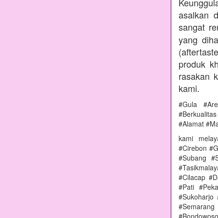
Keunggul
asalkan 
sangat r
yang diha
(aftertas
produk kh
rasakan 
kami.
#Gula #Ar
#Berkualit
#Alamat #M
kami melay
#Cirebon #G
#Subang #S
#Tasikmala
#Cilacap #
#Pati #Pek
#Sukoharjo
#Semarang 
#Bondowoso