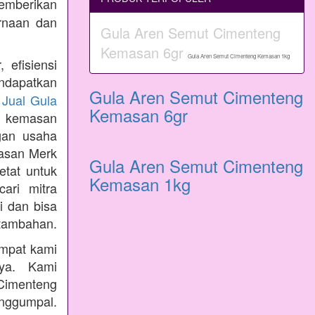
emberikan
rnaan dan
Gula Aren Semut Cimenteng
Kemasan 6gr
Gula Aren Semut Cimenteng Kemasan 1kg
 efisiensi
ndapatkan
Gula Aren Semut Cimenteng
n
Jual Gula
Kemasan 6gr
 kemasan
gan usaha
masan Merk
Gula Aren Semut Cimenteng
etat untuk
Kemasan 1kg
ari mitra
i dan bisa
tambahan.
empat kami
nya. Kami
Cimenteng
enggumpal.