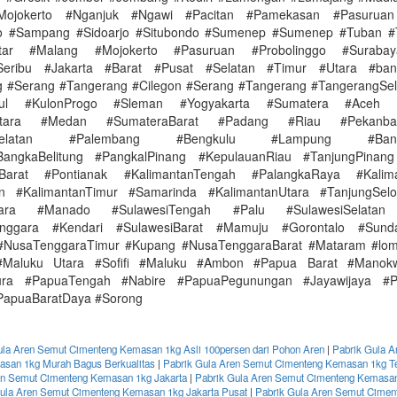
Mojokerto #Nganjuk #Ngawi #Pacitan #Pamekasan #Pasuruan
go #Sampang #Sidoarjo #Situbondo #Sumenep #Sumenep #Tuban #
itar #Malang #Mojokerto #Pasuruan #Probolinggo #Surabay
Seribu #Jakarta #Barat #Pusat #Selatan #Timur #Utara #ba
 #Serang #Tangerang #Cilegon #Serang #Tangerang #TangerangSel
dul #KulonProgo #Sleman #Yogyakarta #Sumatera #Aceh 
Utara #Medan #SumateraBarat #Padang #Riau #Pekanb
aSelatan #Palembang #Bengkulu #Lampung #Band
BangkaBelitung #PangkalPinang #KepulauanRiau #TanjungPinang
nBarat #Pontianak #KalimantanTengah #PalangkaRaya #Kalima
in #KalimantanTimur #Samarinda #KalimantanUtara #TanjungSelo
Utara #Manado #SulawesiTengah #Palu #SulawesiSelatan
enggara #Kendari #SulawesiBarat #Mamuju #Gorontalo #Sunda
#NusaTenggaraTimur #Kupang #NusaTenggaraBarat #Mataram #lo
#Maluku Utara #Sofifi #Maluku #Ambon #Papua Barat #Manok
ura #PapuaTengah #Nabire #PapuaPegunungan #Jayawijaya #P
PapuaBaratDaya #Sorong
ula Aren Semut Cimenteng Kemasan 1kg Asli 100persen dari Pohon Aren
|
Pabrik Gula A
san 1kg Murah Bagus Berkualitas
|
Pabrik Gula Aren Semut Cimenteng Kemasan 1kg T
en Semut Cimenteng Kemasan 1kg Jakarta
|
Pabrik Gula Aren Semut Cimenteng Kemasan
ula Aren Semut Cimenteng Kemasan 1kg Jakarta Pusat
|
Pabrik Gula Aren Semut Cime