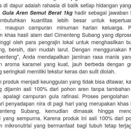
as di dapur adalah rahasia di balik setiap hidangan yang
.
hadir sebagai jawaban 
Gula Aren Semut Berat 1kg
butuhkan kuantitas lebih besar untuk keperlua
, maupun campuran minuman harian keluarga. Pr
 khas hasil alam dari Cimenteng Subang yang dipro
tinggi oleh para pengrajin lokal untuk menghasilkan bu
ing, bersih, dan mudah larut. Dengan menggunakan 
menteng", Anda mendapatkan jaminan rasa manis yang
n aroma karamel yang kuat, jauh berbeda dengan g
 seringkali memiliki tekstur keras dan sulit diolah.
 produk menjadi keunggulan yang tidak bisa ditawar, k
 dijamin asli 100% dari pohon aren tanpa tambahan z
 apalagi campuran gula rafinasi. Proses pengolahan y
ari penyadapan nira di pagi hari yang merupakan khas 
enteng Subang, kemudian dimasak hingga menca
asi yang sempurna. Karena produk ini asli 100% dari p
 mikronutrisi yang bermanfaat bagi tubuh tetap terj