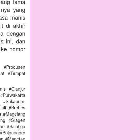
yang lama
rnya yang
rasa manis
t di akhir
nda dengan
s ini, dan
 ke nomor
 #Produsen
sat #Tempat
is #Cianjur
 #Purwakarta
k #Sukabumi
ali #Brebes
s #Magelang
ang #Sragen
n #Salatiga
#Bojonegoro
un #Magetan