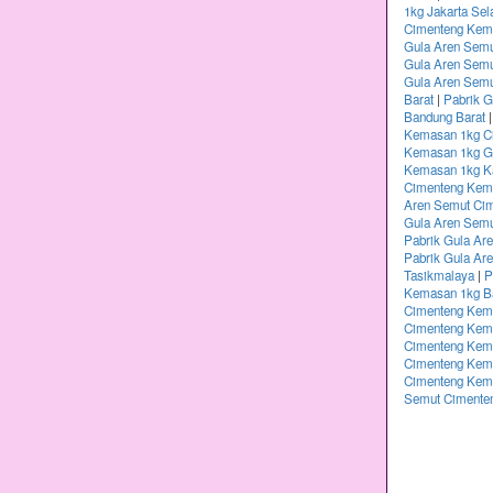
1kg Jakarta Sel
Cimenteng Kema
Gula Aren Semu
Gula Aren Sem
Gula Aren Semu
Barat
|
Pabrik 
Bandung Barat
Kemasan 1kg Ci
Kemasan 1kg G
Kemasan 1kg K
Cimenteng Kem
Aren Semut Ci
Gula Aren Sem
Pabrik Gula Ar
Pabrik Gula Ar
Tasikmalaya
|
P
Kemasan 1kg B
Cimenteng Kem
Cimenteng Kema
Cimenteng Kema
Cimenteng Kem
Cimenteng Kem
Semut Cimente