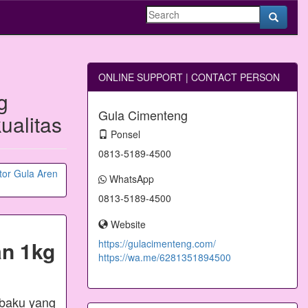
ONLINE SUPPORT | CONTACT PERSON
g
Gula Cimenteng
alitas
Ponsel
0813-5189-4500
WhatsApp
0813-5189-4500
Website
n 1kg
https://gulacimenteng.com/
https://wa.me/6281351894500
 baku yang