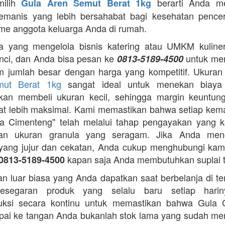
milih
berarti Anda m
Gula Aren Semut Berat 1kg
emanis yang lebih bersahabat bagi kesehatan pence
me anggota keluarga Anda di rumah.
 yang mengelola bisnis katering atau UMKM kuliner,
nci, dan Anda bisa pesan ke
untuk me
0813-5189-4500
m jumlah besar dengan harga yang kompetitif. Ukura
mut Berat 1kg
sangat ideal untuk menekan biaya
gkan membeli ukuran kecil, sehingga margin keuntun
t lebih maksimal. Kami memastikan bahwa setiap ke
a Cimenteng" telah melalui tahap pengayakan yang k
an ukuran granula yang seragam. Jika Anda menc
i yang jujur dan cekatan, Anda cukup menghubungi kam
kapan saja Anda membutuhkan suplai 
0813-5189-4500
n luar biasa yang Anda dapatkan saat berbelanja di t
esegaran produk yang selalu baru setiap hari
ksi secara kontinu untuk memastikan bahwa Gula 
ai ke tangan Anda bukanlah stok lama yang sudah m