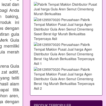
 lezat dan
bagi Anda
n baking,
oduk ini
ses dengan
tiran gula
Merk Gula
 memiliki
ula merah
arena Gula
at aditif,
ang teliti
hasil alam
pai titik
ohon aren,
aga dengan
PRODUK TERPOPULER