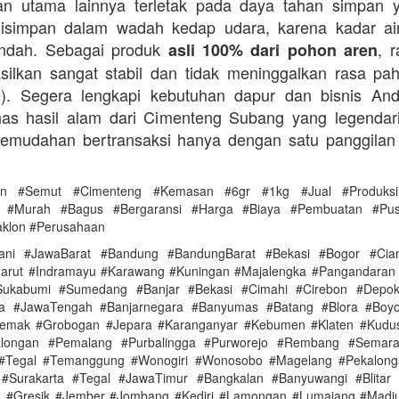
an utama lainnya terletak pada daya tahan simpan 
disimpan dalam wadah kedap udara, karena kadar ai
endah. Sebagai produk
, 
asli 100% dari pohon aren
silkan sangat stabil dan tidak meninggalkan rasa pahi
te). Segera lengkapi kebutuhan dapur dan bisnis A
as hasil alam dari Cimenteng Subang yang legendari
kemudahan bertransaksi hanya dengan satu panggilan
en #Semut #Cimenteng #Kemasan #6gr #1kg #Jual #Produksi
as #Murah #Bagus #Bergaransi #Harga #Biaya #Pembuatan #Pu
aklon #Perusahaan
ani #JawaBarat #Bandung #BandungBarat #Bekasi #Bogor #Ciam
arut #Indramayu #Karawang #Kuningan #Majalengka #Pangandaran
ukabumi #Sumedang #Banjar #Bekasi #Cimahi #Cirebon #Depo
ya #JawaTengah #Banjarnegara #Banyumas #Batang #Blora #Boyol
Demak #Grobogan #Jepara #Karanganyar #Kebumen #Klaten #Kudu
alongan #Pemalang #Purbalingga #Purworejo #Rembang #Semar
 #Tegal #Temanggung #Wonogiri #Wonosobo #Magelang #Pekalonga
#Surakarta #Tegal #JawaTimur #Bangkalan #Banyuwangi #Blitar 
 #Gresik #Jember #Jombang #Kediri #Lamongan #Lumajang #Madi