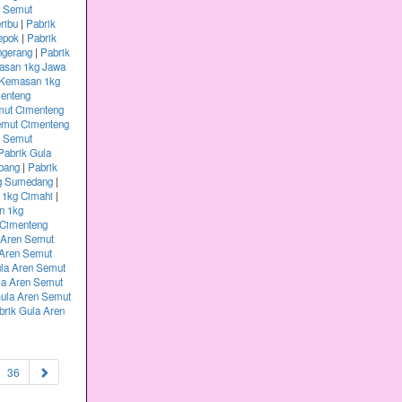
n Semut
ribu
|
Pabrik
epok
|
Pabrik
ngerang
|
Pabrik
asan 1kg Jawa
 Kemasan 1kg
menteng
mut Cimenteng
emut Cimenteng
n Semut
Pabrik Gula
bang
|
Pabrik
kg Sumedang
|
 1kg Cimahi
|
n 1kg
 Cimenteng
 Aren Semut
 Aren Semut
ula Aren Semut
la Aren Semut
Gula Aren Semut
brik Gula Aren
36