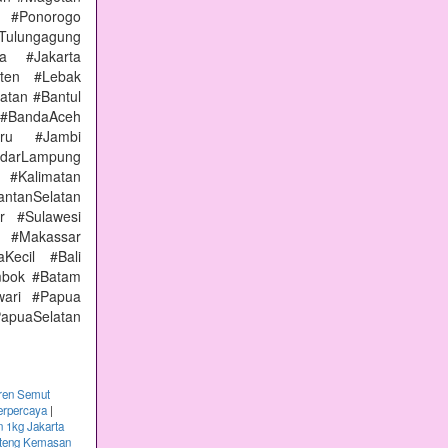
 #Ponorogo
Tulungagung
a #Jakarta
nten #Lebak
atan #Bantul
#BandaAceh
aru #Jambi
arLampung
 #Kalimatan
ntanSelatan
r #Sulawesi
 #Makassar
Kecil #Bali
mbok #Batam
wari #Papua
apuaSelatan
ren Semut
erpercaya
|
 1kg Jakarta
nteng Kemasan