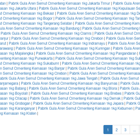
atan
|
Pabrik Gula Aren Semut Cimenteng Kemasan 1kg Jakarta Timur
|
Pabrik Gula Are
san 1kg Jakarta Utara
|
Pabrik Gula Aren Semut Cimenteng Kemasan 1kg Kepulauan Se
t Cimenteng Kemasan 1kg Bekasi
|
Pabrik Gula Aren Semut Cimenteng Kemasan 1kg D
ut Cimenteng Kemasan 1kg Bogor
|
Pabrik Gula Aren Semut Cimenteng Kemasan 1kg Ta
t Cimenteng Kemasan 1kg Tangerang Selatan
|
Pabrik Gula Aren Semut Cimenteng Kem
Gula Aren Semut Cimenteng Kemasan 1kg Bandung
|
Pabrik Gula Aren Semut Cimenteng
|
Pabrik Gula Aren Semut Cimenteng Kemasan 1kg Ciamis
|
Pabrik Gula Aren Semut Ci
anjur
|
Pabrik Gula Aren Semut Cimenteng Kemasan 1kg Cirebon
|
Pabrik Gula Aren Se
arut
|
Pabrik Gula Aren Semut Cimenteng Kemasan 1kg Indramayu
|
Pabrik Gula Aren S
arawang
|
Pabrik Gula Aren Semut Cimenteng Kemasan 1kg Kuningan
|
Pabrik Gula Are
asan 1kg Majalengka
|
Pabrik Gula Aren Semut Cimenteng Kemasan 1kg Pangandaran
|
menteng Kemasan 1kg Purwakarta
|
Pabrik Gula Aren Semut Cimenteng Kemasan 1kg Su
ut Cimenteng Kemasan 1kg Sukabumi
|
Pabrik Gula Aren Semut Cimenteng Kemasan 1
en Semut Cimenteng Kemasan 1kg Banjar
|
Pabrik Gula Aren Semut Cimenteng Kemasan
en Semut Cimenteng Kemasan 1kg Cirebon
|
Pabrik Gula Aren Semut Cimenteng Kemasa
abrik Gula Aren Semut Cimenteng Kemasan 1kg Jawa Tengah
|
Pabrik Gula Aren Semut
anjarnegara
|
Pabrik Gula Aren Semut Cimenteng Kemasan 1kg Banyumas
|
Pabrik Gula
asan 1kg Batang
|
Pabrik Gula Aren Semut Cimenteng Kemasan 1kg Blora
|
Pabrik Gula
san 1kg Boyolali
|
Pabrik Gula Aren Semut Cimenteng Kemasan 1kg Brebes
|
Pabrik G
san 1kg Cilacap
|
Pabrik Gula Aren Semut Cimenteng Kemasan 1kg Demak
|
Pabrik Gu
asan 1kg Grobogan
|
Pabrik Gula Aren Semut Cimenteng Kemasan 1kg Jepara
|
Pabrik 
asan 1kg Karanganyar
|
Pabrik Gula Aren Semut Cimenteng Kemasan 1kg Kebumen
|
Pa
ng Kemasan 1kg Klaten
|
(current)
1
2
3
...