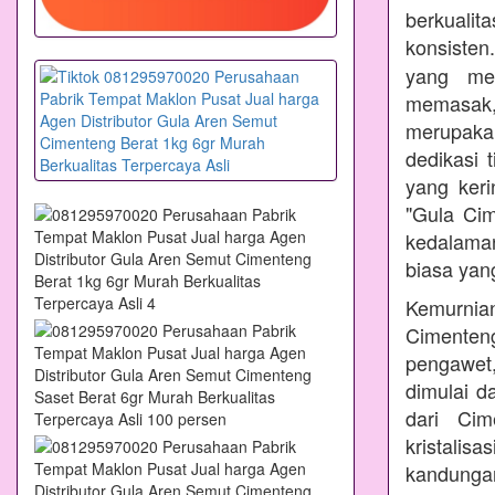
berkualit
konsisten
yang mem
memasak
merupakan
dedikasi 
yang ker
"Gula Ci
kedalama
biasa yang
Kemurnian
Cimenteng
pengawet,
dimulai d
dari Cim
kristalis
kandungan