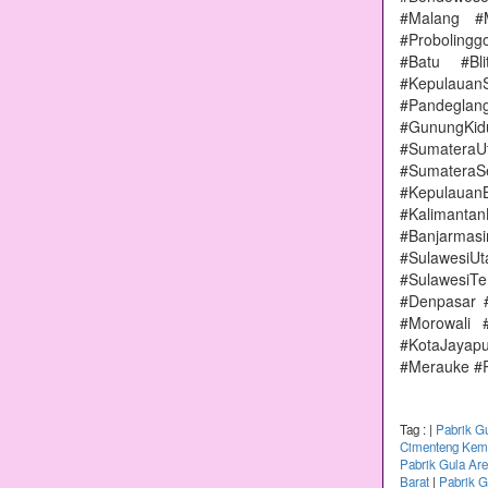
#Malang #
#Proboling
#Batu #Bl
#Kepulauan
#Pandeglang
#GunungKi
#Sumatera
#Sumater
#Kepulauan
#Kalimanta
#Banjarmas
#Sulawesi
#SulawesiT
#Denpasar 
#Morowali 
#KotaJayap
#Merauke #
Tag :
|
Pabrik G
Cimenteng Kema
Pabrik Gula Ar
Barat
|
Pabrik G