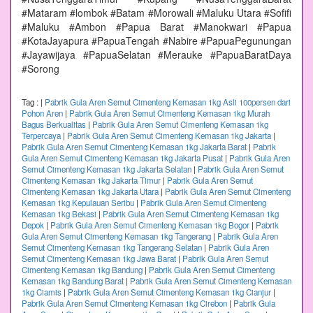
#Mataram #lombok #Batam #Morowali #Maluku Utara #Sofifi
#Maluku #Ambon #Papua Barat #Manokwari #Papua
#KotaJayapura #PapuaTengah #Nabire #PapuaPegunungan
#Jayawijaya #PapuaSelatan #Merauke #PapuaBaratDaya
#Sorong
Tag :
|
Pabrik Gula Aren Semut Cimenteng Kemasan 1kg Asli 100persen dari
Pohon Aren
|
Pabrik Gula Aren Semut Cimenteng Kemasan 1kg Murah
Bagus Berkualitas
|
Pabrik Gula Aren Semut Cimenteng Kemasan 1kg
Terpercaya
|
Pabrik Gula Aren Semut Cimenteng Kemasan 1kg Jakarta
|
Pabrik Gula Aren Semut Cimenteng Kemasan 1kg Jakarta Barat
|
Pabrik
Gula Aren Semut Cimenteng Kemasan 1kg Jakarta Pusat
|
Pabrik Gula Aren
Semut Cimenteng Kemasan 1kg Jakarta Selatan
|
Pabrik Gula Aren Semut
Cimenteng Kemasan 1kg Jakarta Timur
|
Pabrik Gula Aren Semut
Cimenteng Kemasan 1kg Jakarta Utara
|
Pabrik Gula Aren Semut Cimenteng
Kemasan 1kg Kepulauan Seribu
|
Pabrik Gula Aren Semut Cimenteng
Kemasan 1kg Bekasi
|
Pabrik Gula Aren Semut Cimenteng Kemasan 1kg
Depok
|
Pabrik Gula Aren Semut Cimenteng Kemasan 1kg Bogor
|
Pabrik
Gula Aren Semut Cimenteng Kemasan 1kg Tangerang
|
Pabrik Gula Aren
Semut Cimenteng Kemasan 1kg Tangerang Selatan
|
Pabrik Gula Aren
Semut Cimenteng Kemasan 1kg Jawa Barat
|
Pabrik Gula Aren Semut
Cimenteng Kemasan 1kg Bandung
|
Pabrik Gula Aren Semut Cimenteng
Kemasan 1kg Bandung Barat
|
Pabrik Gula Aren Semut Cimenteng Kemasan
1kg Ciamis
|
Pabrik Gula Aren Semut Cimenteng Kemasan 1kg Cianjur
|
Pabrik Gula Aren Semut Cimenteng Kemasan 1kg Cirebon
|
Pabrik Gula