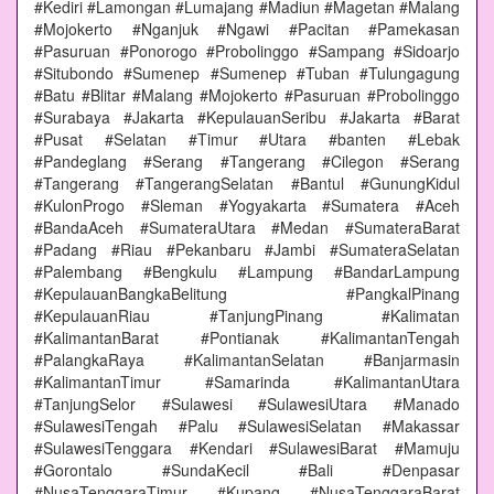
#Kediri #Lamongan #Lumajang #Madiun #Magetan #Malang
#Mojokerto #Nganjuk #Ngawi #Pacitan #Pamekasan
#Pasuruan #Ponorogo #Probolinggo #Sampang #Sidoarjo
#Situbondo #Sumenep #Sumenep #Tuban #Tulungagung
#Batu #Blitar #Malang #Mojokerto #Pasuruan #Probolinggo
#Surabaya #Jakarta #KepulauanSeribu #Jakarta #Barat
#Pusat #Selatan #Timur #Utara #banten #Lebak
#Pandeglang #Serang #Tangerang #Cilegon #Serang
#Tangerang #TangerangSelatan #Bantul #GunungKidul
#KulonProgo #Sleman #Yogyakarta #Sumatera #Aceh
#BandaAceh #SumateraUtara #Medan #SumateraBarat
#Padang #Riau #Pekanbaru #Jambi #SumateraSelatan
#Palembang #Bengkulu #Lampung #BandarLampung
#KepulauanBangkaBelitung #PangkalPinang
#KepulauanRiau #TanjungPinang #Kalimatan
#KalimantanBarat #Pontianak #KalimantanTengah
#PalangkaRaya #KalimantanSelatan #Banjarmasin
#KalimantanTimur #Samarinda #KalimantanUtara
#TanjungSelor #Sulawesi #SulawesiUtara #Manado
#SulawesiTengah #Palu #SulawesiSelatan #Makassar
#SulawesiTenggara #Kendari #SulawesiBarat #Mamuju
#Gorontalo #SundaKecil #Bali #Denpasar
#NusaTenggaraTimur #Kupang #NusaTenggaraBarat