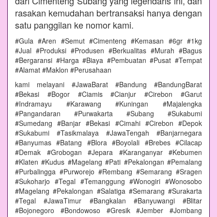
dari Cimenteng Subang yang legendaris ini, dan
rasakan kemudahan bertransaksi hanya dengan
satu panggilan ke nomor kami.
#Gula #Aren #Semut #Cimenteng #Kemasan #6gr #1kg
#Jual #Produksi #Produsen #Berkualitas #Murah #Bagus
#Bergaransi #Harga #Biaya #Pembuatan #Pusat #Tempat
#Alamat #Maklon #Perusahaan
kami melayani #JawaBarat #Bandung #BandungBarat
#Bekasi #Bogor #Ciamis #Cianjur #Cirebon #Garut
#Indramayu #Karawang #Kuningan #Majalengka
#Pangandaran #Purwakarta #Subang #Sukabumi
#Sumedang #Banjar #Bekasi #Cimahi #Cirebon #Depok
#Sukabumi #Tasikmalaya #JawaTengah #Banjarnegara
#Banyumas #Batang #Blora #Boyolali #Brebes #Cilacap
#Demak #Grobogan #Jepara #Karanganyar #Kebumen
#Klaten #Kudus #Magelang #Pati #Pekalongan #Pemalang
#Purbalingga #Purworejo #Rembang #Semarang #Sragen
#Sukoharjo #Tegal #Temanggung #Wonogiri #Wonosobo
#Magelang #Pekalongan #Salatiga #Semarang #Surakarta
#Tegal #JawaTimur #Bangkalan #Banyuwangi #Blitar
#Bojonegoro #Bondowoso #Gresik #Jember #Jombang