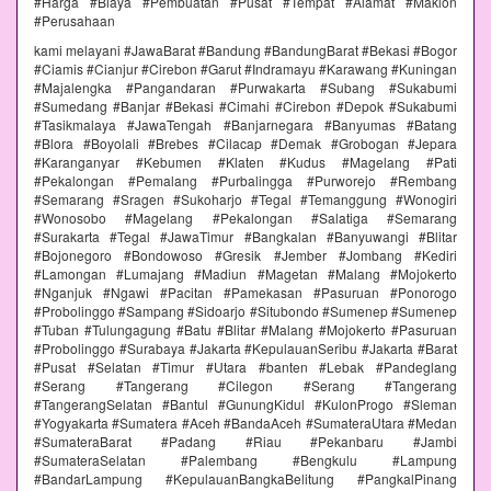
#Harga #Biaya #Pembuatan #Pusat #Tempat #Alamat #Maklon
#Perusahaan
kami melayani #JawaBarat #Bandung #BandungBarat #Bekasi #Bogor
#Ciamis #Cianjur #Cirebon #Garut #Indramayu #Karawang #Kuningan
#Majalengka #Pangandaran #Purwakarta #Subang #Sukabumi
#Sumedang #Banjar #Bekasi #Cimahi #Cirebon #Depok #Sukabumi
#Tasikmalaya #JawaTengah #Banjarnegara #Banyumas #Batang
#Blora #Boyolali #Brebes #Cilacap #Demak #Grobogan #Jepara
#Karanganyar #Kebumen #Klaten #Kudus #Magelang #Pati
#Pekalongan #Pemalang #Purbalingga #Purworejo #Rembang
#Semarang #Sragen #Sukoharjo #Tegal #Temanggung #Wonogiri
#Wonosobo #Magelang #Pekalongan #Salatiga #Semarang
#Surakarta #Tegal #JawaTimur #Bangkalan #Banyuwangi #Blitar
#Bojonegoro #Bondowoso #Gresik #Jember #Jombang #Kediri
#Lamongan #Lumajang #Madiun #Magetan #Malang #Mojokerto
#Nganjuk #Ngawi #Pacitan #Pamekasan #Pasuruan #Ponorogo
#Probolinggo #Sampang #Sidoarjo #Situbondo #Sumenep #Sumenep
#Tuban #Tulungagung #Batu #Blitar #Malang #Mojokerto #Pasuruan
#Probolinggo #Surabaya #Jakarta #KepulauanSeribu #Jakarta #Barat
#Pusat #Selatan #Timur #Utara #banten #Lebak #Pandeglang
#Serang #Tangerang #Cilegon #Serang #Tangerang
#TangerangSelatan #Bantul #GunungKidul #KulonProgo #Sleman
#Yogyakarta #Sumatera #Aceh #BandaAceh #SumateraUtara #Medan
#SumateraBarat #Padang #Riau #Pekanbaru #Jambi
#SumateraSelatan #Palembang #Bengkulu #Lampung
#BandarLampung #KepulauanBangkaBelitung #PangkalPinang