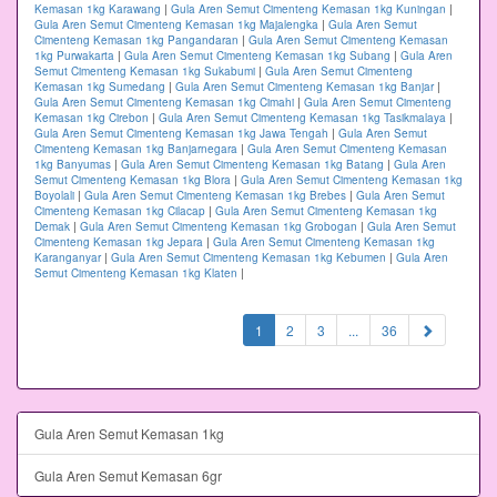
Kemasan 1kg Karawang
|
Gula Aren Semut Cimenteng Kemasan 1kg Kuningan
|
Gula Aren Semut Cimenteng Kemasan 1kg Majalengka
|
Gula Aren Semut
Cimenteng Kemasan 1kg Pangandaran
|
Gula Aren Semut Cimenteng Kemasan
1kg Purwakarta
|
Gula Aren Semut Cimenteng Kemasan 1kg Subang
|
Gula Aren
Semut Cimenteng Kemasan 1kg Sukabumi
|
Gula Aren Semut Cimenteng
Kemasan 1kg Sumedang
|
Gula Aren Semut Cimenteng Kemasan 1kg Banjar
|
Gula Aren Semut Cimenteng Kemasan 1kg Cimahi
|
Gula Aren Semut Cimenteng
Kemasan 1kg Cirebon
|
Gula Aren Semut Cimenteng Kemasan 1kg Tasikmalaya
|
Gula Aren Semut Cimenteng Kemasan 1kg Jawa Tengah
|
Gula Aren Semut
Cimenteng Kemasan 1kg Banjarnegara
|
Gula Aren Semut Cimenteng Kemasan
1kg Banyumas
|
Gula Aren Semut Cimenteng Kemasan 1kg Batang
|
Gula Aren
Semut Cimenteng Kemasan 1kg Blora
|
Gula Aren Semut Cimenteng Kemasan 1kg
Boyolali
|
Gula Aren Semut Cimenteng Kemasan 1kg Brebes
|
Gula Aren Semut
Cimenteng Kemasan 1kg Cilacap
|
Gula Aren Semut Cimenteng Kemasan 1kg
Demak
|
Gula Aren Semut Cimenteng Kemasan 1kg Grobogan
|
Gula Aren Semut
Cimenteng Kemasan 1kg Jepara
|
Gula Aren Semut Cimenteng Kemasan 1kg
Karanganyar
|
Gula Aren Semut Cimenteng Kemasan 1kg Kebumen
|
Gula Aren
Semut Cimenteng Kemasan 1kg Klaten
|
(current)
1
2
3
...
36
Gula Aren Semut Kemasan 1kg
Gula Aren Semut Kemasan 6gr