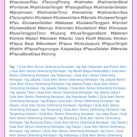
#KepulauanRiau #TanjungPinang #Kalimatan #KalimantanBarat
#Pontianak #KalimantanTengah #PalangkaRaya #KalimantanSelatan
#Banjarmasin #KalimantanTimur #Samarinda #KalimantanUtara
#TanjungSelor #Sulawesi #SulawesiUtara #Manado #SulawesiTengah
#Palu #SulawesiSelatan #Makassar #SulawesiTenggara #Kendari
#SulawesiBarat #Mamuju #Gorontalo #SundaKecil #Bali #Denpasar
#NusaTenggaraTimur #Kupang #NusaTenggaraBarat #Mataram
#lombok #Batam #Morowali #Maluku Utara #Sofifi #Maluku #Ambon
#Papua Barat #Manokwari #Papua #KotaJayapura #PapuaTengah
#Nabire #PapuaPegunungan #Jayawijaya #PapuaSelatan #Merauke
#PapuaBaratDaya #Sorong
Tag :
|
Gula Aren Semut Cimenteng Kemasan 1kg Asli 100persen dari Pohon Aren
|
Gula Aren Semut Cimenteng Kemasan 1kg Murah Bagus Berkualitas
|
Gula Aren
Semut Cimenteng Kemasan 1kg Terpercaya
|
Gula Aren Semut Cimenteng
Kemasan 1kg Jakarta
|
Gula Aren Semut Cimenteng Kemasan 1kg Jakarta Barat
|
Gula Aren Semut Cimenteng Kemasan 1kg Jakarta Pusat
|
Gula Aren Semut
Cimenteng Kemasan 1kg Jakarta Selatan
|
Gula Aren Semut Cimenteng Kemasan
1kg Jakarta Timur
|
Gula Aren Semut Cimenteng Kemasan 1kg Jakarta Utara
|
Gula Aren Semut Cimenteng Kemasan 1kg Kepulauan Seribu
|
Gula Aren Semut
Cimenteng Kemasan 1kg Bekasi
|
Gula Aren Semut Cimenteng Kemasan 1kg
Depok
|
Gula Aren Semut Cimenteng Kemasan 1kg Bogor
|
Gula Aren Semut
Cimenteng Kemasan 1kg Tangerang
|
Gula Aren Semut Cimenteng Kemasan 1kg
Tangerang Selatan
|
Gula Aren Semut Cimenteng Kemasan 1kg Jawa Barat
|
Gula
Aren Semut Cimenteng Kemasan 1kg Bandung
|
Gula Aren Semut Cimenteng
Kemasan 1kg Bandung Barat
|
Gula Aren Semut Cimenteng Kemasan 1kg Ciamis
|
Gula Aren Semut Cimenteng Kemasan 1kg Cianjur
|
Gula Aren Semut Cimenteng
Kemasan 1kg Cirebon
|
Gula Aren Semut Cimenteng Kemasan 1kg Garut
|
Gula
Aren Semut Cimenteng Kemasan 1kg Indramayu
|
Gula Aren Semut Cimenteng