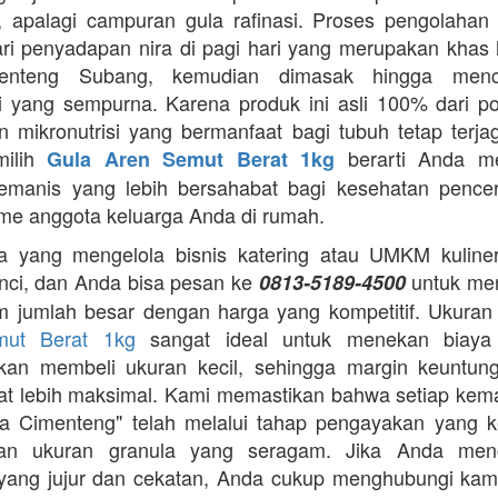
 apalagi campuran gula rafinasi. Proses pengolahan y
ari penyadapan nira di pagi hari yang merupakan khas 
enteng Subang, kemudian dimasak hingga menca
asi yang sempurna. Karena produk ini asli 100% dari p
 mikronutrisi yang bermanfaat bagi tubuh tetap terj
milih
berarti Anda m
Gula Aren Semut Berat 1kg
emanis yang lebih bersahabat bagi kesehatan pence
me anggota keluarga Anda di rumah.
 yang mengelola bisnis katering atau UMKM kuliner,
nci, dan Anda bisa pesan ke
untuk me
0813-5189-4500
m jumlah besar dengan harga yang kompetitif. Ukura
mut Berat 1kg
sangat ideal untuk menekan biaya
gkan membeli ukuran kecil, sehingga margin keuntun
t lebih maksimal. Kami memastikan bahwa setiap ke
a Cimenteng" telah melalui tahap pengayakan yang k
an ukuran granula yang seragam. Jika Anda menc
i yang jujur dan cekatan, Anda cukup menghubungi kam