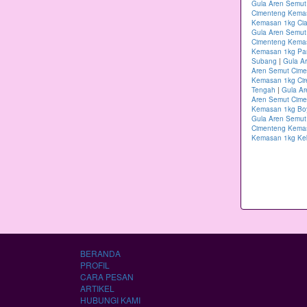
Gula Aren Semut
Cimenteng Kema
Kemasan 1kg Cia
Gula Aren Semut
Cimenteng Kema
Kemasan 1kg Pa
Subang
|
Gula A
Aren Semut Cime
Kemasan 1kg Ci
Tengah
|
Gula A
Aren Semut Cim
Kemasan 1kg Boy
Gula Aren Semu
Cimenteng Kema
Kemasan 1kg K
BERANDA
PROFIL
CARA PESAN
ARTIKEL
HUBUNGI KAMI