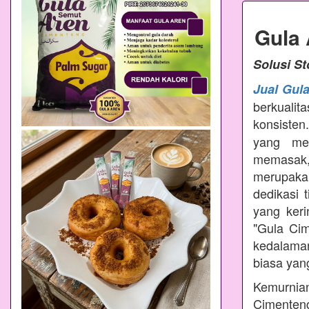
Gula
Solusi S
Jual Gul
berkualit
konsisten
yang mem
memasak
merupakan
dedikasi 
yang ker
"Gula Ci
kedalama
biasa yang
Kemurnian
Cimenteng