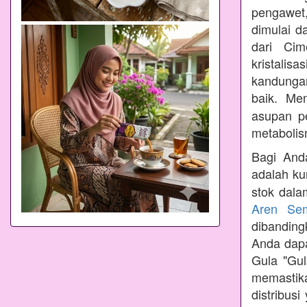
pengawet,
dimulai d
dari Cim
kristalis
kandungan
baik. Me
asupan p
metabolis
Bagi Anda
adalah ku
stok dala
Aren Se
dibandin
Anda dapa
Gula "Gul
memastik
distribus