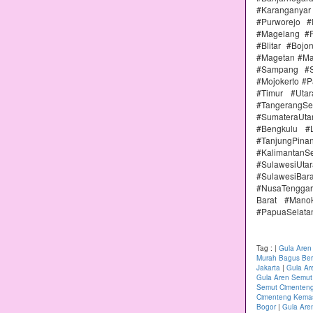
#Karanganya
#Purworejo 
#Magelang #P
#Blitar #Boj
#Magetan #Ma
#Sampang #S
#Mojokerto #P
#Timur #Uta
#TangerangSe
#SumateraUta
#Bengkulu #
#TanjungPin
#KalimantanSe
#SulawesiUtar
#SulawesiBa
#NusaTenggar
Barat #Mano
#PapuaSelata
Tag :
|
Gula Aren
Murah Bagus Berk
Jakarta
|
Gula Ar
Gula Aren Semut
Semut Cimenteng
Cimenteng Kemas
Bogor
|
Gula Are