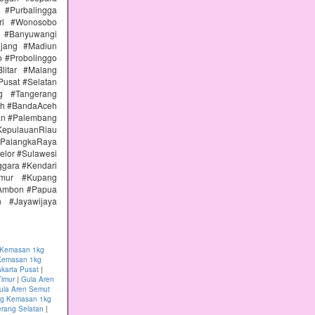
#Purbalingga
ri #Wonosobo
n #Banyuwangi
ajang #Madiun
 #Probolinggo
itar #Malang
Pusat #Selatan
g #Tangerang
eh #BandaAceh
an #Palembang
epulauanRiau
PalangkaRaya
elor #Sulawesi
ggara #Kendari
imur #Kupang
#Ambon #Papua
 #Jayawijaya
 Kemasan 1kg
Kemasan 1kg
karta Pusat
|
Timur
|
Gula Aren
ula Aren Semut
ng Kemasan 1kg
rang Selatan
|