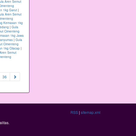
ula Aren Semut
Cimenteng
n 1kg Garut
|
ula Aren Semut
Cimenteng
ng Kemasan 1kg
medang
|
Gula
mut Cimenteng
emasan 1kg Jawa
Banyumas
|
Gula
ut Cimenteng
n 1kg Cilacap
|
 Aren Semut
menteng
36
RSS
|
sitemap.xml
litas.