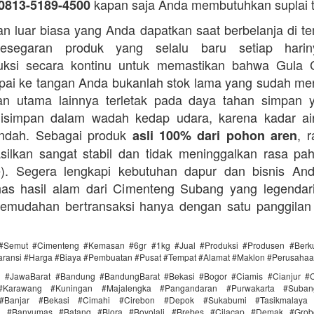
kapan saja Anda membutuhkan suplai 
0813-5189-4500
n luar biasa yang Anda dapatkan saat berbelanja di t
esegaran produk yang selalu baru setiap hari
ksi secara kontinu untuk memastikan bahwa Gula 
ai ke tangan Anda bukanlah stok lama yang sudah m
an utama lainnya terletak pada daya tahan simpan 
disimpan dalam wadah kedap udara, karena kadar ai
endah. Sebagai produk
, 
asli 100% dari pohon aren
silkan sangat stabil dan tidak meninggalkan rasa pahi
te). Segera lengkapi kebutuhan dapur dan bisnis A
as hasil alam dari Cimenteng Subang yang legendari
kemudahan bertransaksi hanya dengan satu panggilan
#Semut #Cimenteng #Kemasan #6gr #1kg #Jual #Produksi #Produsen #Berku
aransi #Harga #Biaya #Pembuatan #Pusat #Tempat #Alamat #Maklon #Perusaha
i #JawaBarat #Bandung #BandungBarat #Bekasi #Bogor #Ciamis #Cianjur #C
#Karawang #Kuningan #Majalengka #Pangandaran #Purwakarta #Suba
Banjar #Bekasi #Cimahi #Cirebon #Depok #Sukabumi #Tasikmalaya
ra #Banyumas #Batang #Blora #Boyolali #Brebes #Cilacap #Demak #Grob