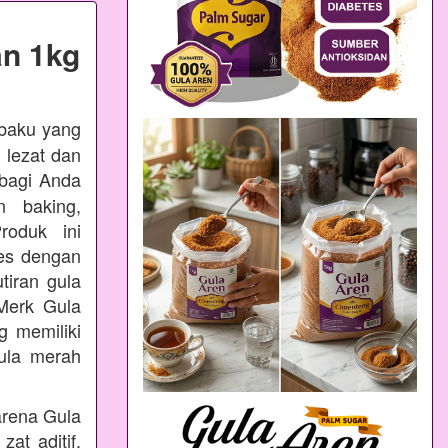
n 1kg
 baku yang
 lezat dan
bagi Anda
n baking,
oduk ini
ses dengan
tiran gula
Merk Gula
 memiliki
ula merah
arena Gula
at aditif,