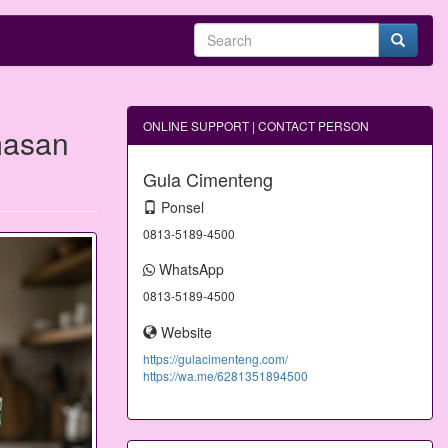
ONLINE SUPPORT | CONTACT PERSON
masan
Gula Cimenteng
Ponsel
0813-5189-4500
WhatsApp
0813-5189-4500
Website
https://gulacimenteng.com/
https://wa.me/6281351894500