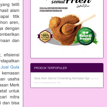
ang teliti
hasil alam
pai titik
ohon aren,
aga dengan
emberikan
rnaan dan
 efisiensi
ndapatkan
n
Jual Gula
PRODUK TERPOPULER
 kemasan
gan usaha
Gula Aren Semut Cimenteng Kemasan 6gr
Gula Aren
Semut Cimenteng Kemasan 1kg
masan Merk
etat untuk
ari mitra
i dan bisa