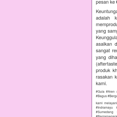
pesan ke
Keuntunga
adalah k
memprodu
yang samp
Keunggul
asalkan 
sangat r
yang diha
(aftertas
produk kh
rasakan 
kami.
#Gula #Aren 
#Bagus #Berg
kami melayan
#Indramayu 
#Sumedang #
#Banjarnega