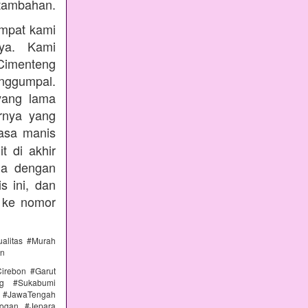
tambahan.
empat kami
nya. Kami
Cimenteng
enggumpal.
yang lama
rnya yang
rasa manis
t di akhir
nda dengan
s ini, dan
 ke nomor
alitas #Murah
an
irebon #Garut
ng #Sukabumi
 #JawaTengah
ogan #Jepara