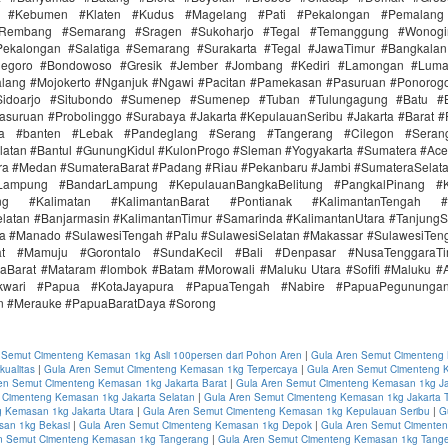
r #Kebumen #Klaten #Kudus #Magelang #Pati #Pekalongan #Pemalang 
#Rembang #Semarang #Sragen #Sukoharjo #Tegal #Temanggung #Wonogi
ekalongan #Salatiga #Semarang #Surakarta #Tegal #JawaTimur #Bangkala
onegoro #Bondowoso #Gresik #Jember #Jombang #Kediri #Lamongan #Lum
lang #Mojokerto #Nganjuk #Ngawi #Pacitan #Pamekasan #Pasuruan #Ponorogo
idoarjo #Situbondo #Sumenep #Sumenep #Tuban #Tulungagung #Batu #Bl
asuruan #Probolinggo #Surabaya #Jakarta #KepulauanSeribu #Jakarta #Barat #
ra #banten #Lebak #Pandeglang #Serang #Tangerang #Cilegon #Seran
latan #Bantul #GunungKidul #KulonProgo #Sleman #Yogyakarta #Sumatera #Ac
ra #Medan #SumateraBarat #Padang #Riau #Pekanbaru #Jambi #SumateraSelat
Lampung #BandarLampung #KepulauanBangkaBelitung #PangkalPinang #K
ang #Kalimatan #KalimantanBarat #Pontianak #KalimantanTengah #
latan #Banjarmasin #KalimantanTimur #Samarinda #KalimantanUtara #TanjungS
a #Manado #SulawesiTengah #Palu #SulawesiSelatan #Makassar #SulawesiTen
rat #Mamuju #Gorontalo #SundaKecil #Bali #Denpasar #NusaTenggaraT
aBarat #Mataram #lombok #Batam #Morowali #Maluku Utara #Sofifi #Maluku 
kwari #Papua #KotaJayapura #PapuaTengah #Nabire #PapuaPegunungan
n #Merauke #PapuaBaratDaya #Sorong
 Semut Cimenteng Kemasan 1kg Asli 100persen dari Pohon Aren
|
Gula Aren Semut Cimenteng
ualitas
|
Gula Aren Semut Cimenteng Kemasan 1kg Terpercaya
|
Gula Aren Semut Cimenteng 
en Semut Cimenteng Kemasan 1kg Jakarta Barat
|
Gula Aren Semut Cimenteng Kemasan 1kg Ja
 Cimenteng Kemasan 1kg Jakarta Selatan
|
Gula Aren Semut Cimenteng Kemasan 1kg Jakarta 
 Kemasan 1kg Jakarta Utara
|
Gula Aren Semut Cimenteng Kemasan 1kg Kepulauan Seribu
|
G
an 1kg Bekasi
|
Gula Aren Semut Cimenteng Kemasan 1kg Depok
|
Gula Aren Semut Cimente
n Semut Cimenteng Kemasan 1kg Tangerang
|
Gula Aren Semut Cimenteng Kemasan 1kg Tange