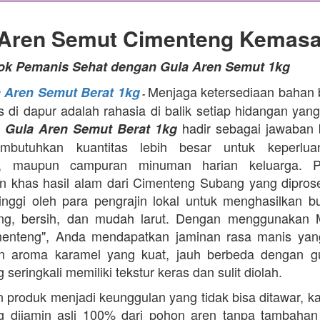
 Aren Semut Cimenteng Kemasa
tok Pemanis Sehat dengan Gula Aren Semut 1kg
Menjaga ketersediaan bahan
a Aren Semut Berat 1kg
-
as di dapur adalah rahasia di balik setiap hidangan yang
.
hadir sebagai jawaban 
Gula Aren Semut Berat 1kg
butuhkan kuantitas lebih besar untuk keperlua
, maupun campuran minuman harian keluarga. Pr
 khas hasil alam dari Cimenteng Subang yang dipro
tinggi oleh para pengrajin lokal untuk menghasilkan bu
ing, bersih, dan mudah larut. Dengan menggunakan 
menteng", Anda mendapatkan jaminan rasa manis yang
n aroma karamel yang kuat, jauh berbeda dengan g
 seringkali memiliki tekstur keras dan sulit diolah.
 produk menjadi keunggulan yang tidak bisa ditawar, k
 dijamin asli 100% dari pohon aren tanpa tambahan z