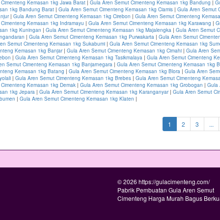
 Cimenteng Kemasan 1kg Jawa Barat
|
Gula Aren Semut Cimenteng Kemasan 1kg Bandung
|
G
san 1kg Bandung Barat
|
Gula Aren Semut Cimenteng Kemasan 1kg Ciamis
|
Gula Aren Semut 
njur
|
Gula Aren Semut Cimenteng Kemasan 1kg Cirebon
|
Gula Aren Semut Cimenteng Kemasa
 Cimenteng Kemasan 1kg Indramayu
|
Gula Aren Semut Cimenteng Kemasan 1kg Karawang
|
G
san 1kg Kuningan
|
Gula Aren Semut Cimenteng Kemasan 1kg Majalengka
|
Gula Aren Semut 
ngandaran
|
Gula Aren Semut Cimenteng Kemasan 1kg Purwakarta
|
Gula Aren Semut Cimente
ren Semut Cimenteng Kemasan 1kg Sukabumi
|
Gula Aren Semut Cimenteng Kemasan 1kg Su
nteng Kemasan 1kg Banjar
|
Gula Aren Semut Cimenteng Kemasan 1kg Cimahi
|
Gula Aren Se
rebon
|
Gula Aren Semut Cimenteng Kemasan 1kg Tasikmalaya
|
Gula Aren Semut Cimenteng K
ren Semut Cimenteng Kemasan 1kg Banjarnegara
|
Gula Aren Semut Cimenteng Kemasan 1kg 
enteng Kemasan 1kg Batang
|
Gula Aren Semut Cimenteng Kemasan 1kg Blora
|
Gula Aren Sem
olali
|
Gula Aren Semut Cimenteng Kemasan 1kg Brebes
|
Gula Aren Semut Cimenteng Kemasa
t Cimenteng Kemasan 1kg Demak
|
Gula Aren Semut Cimenteng Kemasan 1kg Grobogan
|
Gula
san 1kg Jepara
|
Gula Aren Semut Cimenteng Kemasan 1kg Karanganyar
|
Gula Aren Semut Ci
ebumen
|
Gula Aren Semut Cimenteng Kemasan 1kg Klaten
|
(current)
1
2
3
...
© 2026 https://gulacimenteng.com/
Pabrik Pembuatan Gula Aren Semut
Cimenteng Harga Murah Bagus Berkua