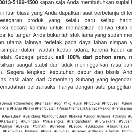
kapan saja Anda membutuhkan suplai 
0813-5189-4500
n luar biasa yang Anda dapatkan saat berbelanja di t
esegaran produk yang selalu baru setiap hari
ksi secara kontinu untuk memastikan bahwa Gula 
ai ke tangan Anda bukanlah stok lama yang sudah m
an utama lainnya terletak pada daya tahan simpan 
disimpan dalam wadah kedap udara, karena kadar ai
endah. Sebagai produk
, 
asli 100% dari pohon aren
silkan sangat stabil dan tidak meninggalkan rasa pahi
te). Segera lengkapi kebutuhan dapur dan bisnis A
as hasil alam dari Cimenteng Subang yang legendari
kemudahan bertransaksi hanya dengan satu panggilan
#Semut #Cimenteng #Kemasan #6gr #1kg #Jual #Produksi #Produsen #Berku
aransi #Harga #Biaya #Pembuatan #Pusat #Tempat #Alamat #Maklon #Perusaha
i #JawaBarat #Bandung #BandungBarat #Bekasi #Bogor #Ciamis #Cianjur #C
#Karawang #Kuningan #Majalengka #Pangandaran #Purwakarta #Suba
Banjar #Bekasi #Cimahi #Cirebon #Depok #Sukabumi #Tasikmalaya
ra #Banyumas #Batang #Blora #Boyolali #Brebes #Cilacap #Demak #Grob