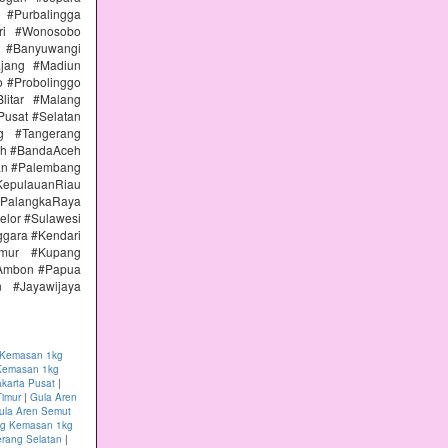
#Purbalingga
ri #Wonosobo
n #Banyuwangi
ajang #Madiun
 #Probolinggo
itar #Malang
Pusat #Selatan
g #Tangerang
eh #BandaAceh
an #Palembang
epulauanRiau
PalangkaRaya
elor #Sulawesi
ggara #Kendari
imur #Kupang
#Ambon #Papua
 #Jayawijaya
 Kemasan 1kg
Kemasan 1kg
karta Pusat
|
Timur
|
Gula Aren
ula Aren Semut
ng Kemasan 1kg
rang Selatan
|