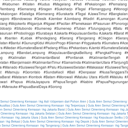
r #Kebumen #Klaten #Kudus #Magelang #Pati #Pekalongan #Pemalang 
#Rembang #Semarang #Sragen #Sukoharjo #Tegal #Temanggung #Wonogi
ekalongan #Salatiga #Semarang #Surakarta #Tegal #JawaTimur #Bangkala
onegoro #Bondowoso #Gresik #Jember #Jombang #Kediri #Lamongan #Lum
lang #Mojokerto #Nganjuk #Ngawi #Pacitan #Pamekasan #Pasuruan #Ponorogo
idoarjo #Situbondo #Sumenep #Sumenep #Tuban #Tulungagung #Batu #Bl
asuruan #Probolinggo #Surabaya #Jakarta #KepulauanSeribu #Jakarta #Barat #
ra #banten #Lebak #Pandeglang #Serang #Tangerang #Cilegon #Seran
latan #Bantul #GunungKidul #KulonProgo #Sleman #Yogyakarta #Sumatera #Ac
ra #Medan #SumateraBarat #Padang #Riau #Pekanbaru #Jambi #SumateraSelat
Lampung #BandarLampung #KepulauanBangkaBelitung #PangkalPinang #K
ang #Kalimatan #KalimantanBarat #Pontianak #KalimantanTengah #
latan #Banjarmasin #KalimantanTimur #Samarinda #KalimantanUtara #TanjungS
a #Manado #SulawesiTengah #Palu #SulawesiSelatan #Makassar #SulawesiTen
rat #Mamuju #Gorontalo #SundaKecil #Bali #Denpasar #NusaTenggaraT
aBarat #Mataram #lombok #Batam #Morowali #Maluku Utara #Sofifi #Maluku 
kwari #Papua #KotaJayapura #PapuaTengah #Nabire #PapuaPegunungan
n #Merauke #PapuaBaratDaya #Sorong
 Semut Cimenteng Kemasan 1kg Asli 100persen dari Pohon Aren
|
Gula Aren Semut Cimenteng
ualitas
|
Gula Aren Semut Cimenteng Kemasan 1kg Terpercaya
|
Gula Aren Semut Cimenteng 
en Semut Cimenteng Kemasan 1kg Jakarta Barat
|
Gula Aren Semut Cimenteng Kemasan 1kg Ja
 Cimenteng Kemasan 1kg Jakarta Selatan
|
Gula Aren Semut Cimenteng Kemasan 1kg Jakarta 
 Kemasan 1kg Jakarta Utara
|
Gula Aren Semut Cimenteng Kemasan 1kg Kepulauan Seribu
|
G
an 1kg Bekasi
|
Gula Aren Semut Cimenteng Kemasan 1kg Depok
|
Gula Aren Semut Cimente
n Semut Cimenteng Kemasan 1kg Tangerang
|
Gula Aren Semut Cimenteng Kemasan 1kg Tange