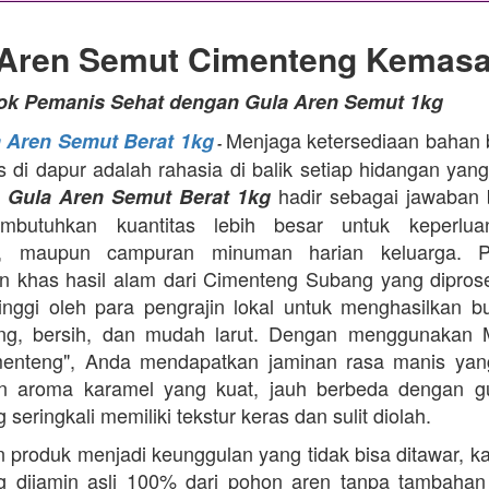
 Aren Semut Cimenteng Kemasa
tok Pemanis Sehat dengan Gula Aren Semut 1kg
Menjaga ketersediaan bahan
a Aren Semut Berat 1kg
-
as di dapur adalah rahasia di balik setiap hidangan yang
.
hadir sebagai jawaban 
Gula Aren Semut Berat 1kg
butuhkan kuantitas lebih besar untuk keperlua
, maupun campuran minuman harian keluarga. Pr
 khas hasil alam dari Cimenteng Subang yang dipro
tinggi oleh para pengrajin lokal untuk menghasilkan bu
ing, bersih, dan mudah larut. Dengan menggunakan 
menteng", Anda mendapatkan jaminan rasa manis yang
n aroma karamel yang kuat, jauh berbeda dengan g
 seringkali memiliki tekstur keras dan sulit diolah.
 produk menjadi keunggulan yang tidak bisa ditawar, k
 dijamin asli 100% dari pohon aren tanpa tambahan z