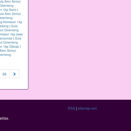
ula Aren Semut
Cimenteng
n 1kg Garut
|
ula Aren Semut
Cimenteng
ng Kemasan 1kg
medang
|
Gula
mut Cimenteng
emasan 1kg Jawa
Banyumas
|
Gula
ut Cimenteng
n 1kg Cilacap
|
 Aren Semut
menteng
36
RSS
|
sitemap.xml
litas.