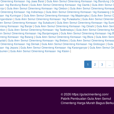
 Cimenteng Kemasan 1kg Jawa Barat
|
Gula Aren Semut Cimenteng Kemasan 1kg Bandung
|
G
san 1kg Bandung Barat
|
Gula Aren Semut Cimenteng Kemasan 1kg Ciamis
|
Gula Aren Semut 
njur
|
Gula Aren Semut Cimenteng Kemasan 1kg Cirebon
|
Gula Aren Semut Cimenteng Kemasa
 Cimenteng Kemasan 1kg Indramayu
|
Gula Aren Semut Cimenteng Kemasan 1kg Karawang
|
G
san 1kg Kuningan
|
Gula Aren Semut Cimenteng Kemasan 1kg Majalengka
|
Gula Aren Semut 
ngandaran
|
Gula Aren Semut Cimenteng Kemasan 1kg Purwakarta
|
Gula Aren Semut Cimente
ren Semut Cimenteng Kemasan 1kg Sukabumi
|
Gula Aren Semut Cimenteng Kemasan 1kg Su
nteng Kemasan 1kg Banjar
|
Gula Aren Semut Cimenteng Kemasan 1kg Cimahi
|
Gula Aren Se
rebon
|
Gula Aren Semut Cimenteng Kemasan 1kg Tasikmalaya
|
Gula Aren Semut Cimenteng K
ren Semut Cimenteng Kemasan 1kg Banjarnegara
|
Gula Aren Semut Cimenteng Kemasan 1kg 
enteng Kemasan 1kg Batang
|
Gula Aren Semut Cimenteng Kemasan 1kg Blora
|
Gula Aren Sem
olali
|
Gula Aren Semut Cimenteng Kemasan 1kg Brebes
|
Gula Aren Semut Cimenteng Kemasa
t Cimenteng Kemasan 1kg Demak
|
Gula Aren Semut Cimenteng Kemasan 1kg Grobogan
|
Gula
san 1kg Jepara
|
Gula Aren Semut Cimenteng Kemasan 1kg Karanganyar
|
Gula Aren Semut Ci
ebumen
|
Gula Aren Semut Cimenteng Kemasan 1kg Klaten
|
(current)
1
2
3
...
© 2026 https://gulacimenteng.com/
Pabrik Pembuatan Gula Aren Semut
Cimenteng Harga Murah Bagus Berkua