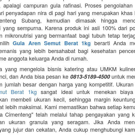
 apalagi campuran gula rafinasi. Proses pengolahan y
ari penyadapan nira di pagi hari yang merupakan khas 
enteng Subang, kemudian dimasak hingga menca
asi yang sempurna. Karena produk ini asli 100% dari p
 mikronutrisi yang bermanfaat bagi tubuh tetap terj
milih
berarti Anda m
Gula Aren Semut Berat 1kg
emanis yang lebih bersahabat bagi kesehatan pence
me anggota keluarga Anda di rumah.
 yang mengelola bisnis katering atau UMKM kuliner,
nci, dan Anda bisa pesan ke
untuk me
0813-5189-4500
m jumlah besar dengan harga yang kompetitif. Ukura
mut Berat 1kg
sangat ideal untuk menekan biaya
gkan membeli ukuran kecil, sehingga margin keuntun
t lebih maksimal. Kami memastikan bahwa setiap ke
a Cimenteng" telah melalui tahap pengayakan yang k
an ukuran granula yang seragam. Jika Anda menc
i yang jujur dan cekatan, Anda cukup menghubungi kam