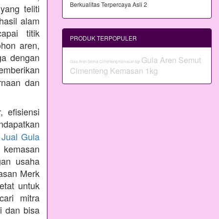
ang teliti
hasil alam
pai titik
PRODUK TERPOPULER
ohon aren,
aga dengan
Gula Aren Semut
Gula Aren Semut Cimenteng Kemasan 6gr
emberikan
Cimenteng Kemasan 1kg
rnaan dan
 efisiensi
ndapatkan
n
Jual Gula
 kemasan
gan usaha
masan Merk
etat untuk
ari mitra
i dan bisa