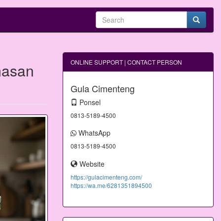
ONLINE SUPPORT | CONTACT PERSON
masan
Gula Cimenteng
Ponsel
0813-5189-4500
WhatsApp
0813-5189-4500
Website
https://gulacimenteng.com/
https://wa.me/6281351894500