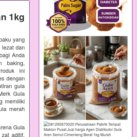
n 1kg
 baku yang
 lezat dan
bagi Anda
n baking,
oduk ini
ses dengan
tiran gula
Merk Gula
 memiliki
ula merah
arena Gula
at aditif,