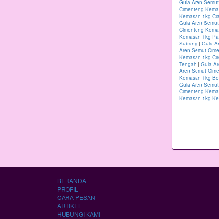
Gula Aren Semut
Cimenteng Kema
Kemasan 1kg Cia
Gula Aren Semut
Cimenteng Kema
Kemasan 1kg Pa
Subang
|
Gula A
Aren Semut Cime
Kemasan 1kg Ci
Tengah
|
Gula A
Aren Semut Cim
Kemasan 1kg Boy
Gula Aren Semu
Cimenteng Kema
Kemasan 1kg K
BERANDA
PROFIL
CARA PESAN
ARTIKEL
HUBUNGI KAMI