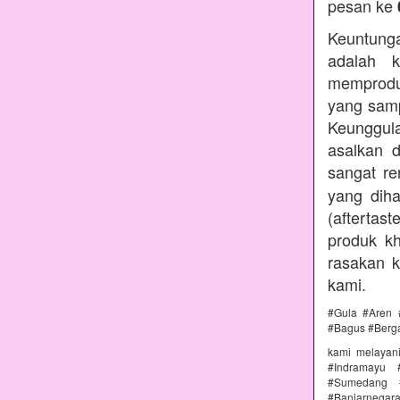
pesan ke
Keuntunga
adalah k
memprodu
yang samp
Keunggul
asalkan 
sangat r
yang diha
(aftertas
produk kh
rasakan 
kami.
#Gula #Aren 
#Bagus #Berg
kami melayan
#Indramayu 
#Sumedang #
#Banjarnega