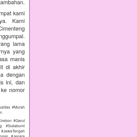
tambahan.
empat kami
nya. Kami
Cimenteng
enggumpal.
yang lama
rnya yang
rasa manis
t di akhir
nda dengan
s ini, dan
 ke nomor
alitas #Murah
an
irebon #Garut
ng #Sukabumi
 #JawaTengah
ogan #Jepara