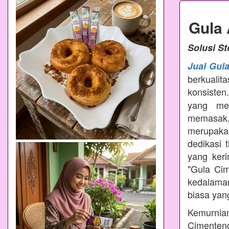
Gula
Solusi S
Jual Gul
berkualit
konsisten
yang mem
memasak
merupakan
dedikasi 
yang ker
"Gula Ci
kedalama
biasa yang
Kemurnian
Cimenteng