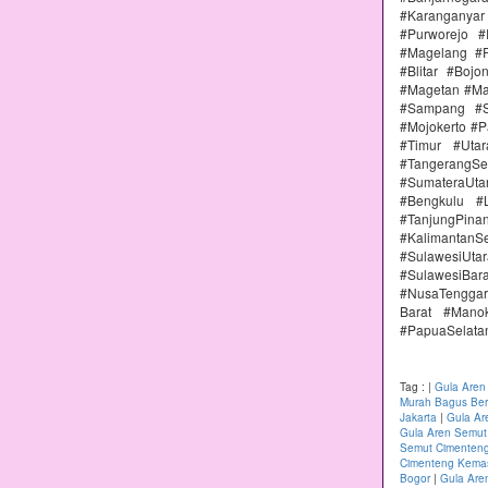
#Karanganya
#Purworejo 
#Magelang #P
#Blitar #Boj
#Magetan #Ma
#Sampang #S
#Mojokerto #P
#Timur #Uta
#TangerangSe
#SumateraUta
#Bengkulu #
#TanjungPin
#KalimantanSe
#SulawesiUtar
#SulawesiBa
#NusaTenggar
Barat #Mano
#PapuaSelata
Tag :
|
Gula Aren
Murah Bagus Berk
Jakarta
|
Gula Ar
Gula Aren Semut
Semut Cimenteng
Cimenteng Kemas
Bogor
|
Gula Are