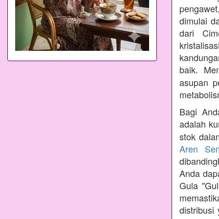
pengawet,
dimulai d
dari Cim
kristalis
kandungan
baik. Me
asupan p
metabolis
Bagi Anda
adalah ku
stok dala
Aren Se
dibandin
Anda dapa
Gula "Gul
memastik
distribus