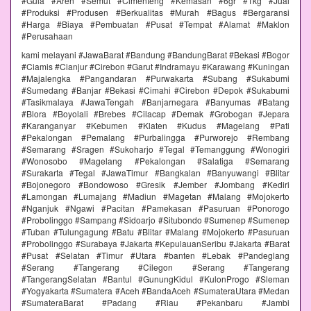
#Gula #Aren #Semut #Cimenteng #Kemasan #6gr #1kg #Jual
#Produksi #Produsen #Berkualitas #Murah #Bagus #Bergaransi
#Harga #Biaya #Pembuatan #Pusat #Tempat #Alamat #Maklon
#Perusahaan
kami melayani #JawaBarat #Bandung #BandungBarat #Bekasi #Bogor
#Ciamis #Cianjur #Cirebon #Garut #Indramayu #Karawang #Kuningan
#Majalengka #Pangandaran #Purwakarta #Subang #Sukabumi
#Sumedang #Banjar #Bekasi #Cimahi #Cirebon #Depok #Sukabumi
#Tasikmalaya #JawaTengah #Banjarnegara #Banyumas #Batang
#Blora #Boyolali #Brebes #Cilacap #Demak #Grobogan #Jepara
#Karanganyar #Kebumen #Klaten #Kudus #Magelang #Pati
#Pekalongan #Pemalang #Purbalingga #Purworejo #Rembang
#Semarang #Sragen #Sukoharjo #Tegal #Temanggung #Wonogiri
#Wonosobo #Magelang #Pekalongan #Salatiga #Semarang
#Surakarta #Tegal #JawaTimur #Bangkalan #Banyuwangi #Blitar
#Bojonegoro #Bondowoso #Gresik #Jember #Jombang #Kediri
#Lamongan #Lumajang #Madiun #Magetan #Malang #Mojokerto
#Nganjuk #Ngawi #Pacitan #Pamekasan #Pasuruan #Ponorogo
#Probolinggo #Sampang #Sidoarjo #Situbondo #Sumenep #Sumenep
#Tuban #Tulungagung #Batu #Blitar #Malang #Mojokerto #Pasuruan
#Probolinggo #Surabaya #Jakarta #KepulauanSeribu #Jakarta #Barat
#Pusat #Selatan #Timur #Utara #banten #Lebak #Pandeglang
#Serang #Tangerang #Cilegon #Serang #Tangerang
#TangerangSelatan #Bantul #GunungKidul #KulonProgo #Sleman
#Yogyakarta #Sumatera #Aceh #BandaAceh #SumateraUtara #Medan
#SumateraBarat #Padang #Riau #Pekanbaru #Jambi