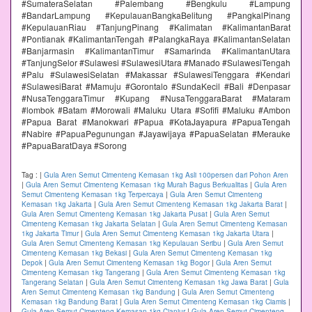
#SumateraSelatan #Palembang #Bengkulu #Lampung
#BandarLampung #KepulauanBangkaBelitung #PangkalPinang
#KepulauanRiau #TanjungPinang #Kalimatan #KalimantanBarat
#Pontianak #KalimantanTengah #PalangkaRaya #KalimantanSelatan
#Banjarmasin #KalimantanTimur #Samarinda #KalimantanUtara
#TanjungSelor #Sulawesi #SulawesiUtara #Manado #SulawesiTengah
#Palu #SulawesiSelatan #Makassar #SulawesiTenggara #Kendari
#SulawesiBarat #Mamuju #Gorontalo #SundaKecil #Bali #Denpasar
#NusaTenggaraTimur #Kupang #NusaTenggaraBarat #Mataram
#lombok #Batam #Morowali #Maluku Utara #Sofifi #Maluku #Ambon
#Papua Barat #Manokwari #Papua #KotaJayapura #PapuaTengah
#Nabire #PapuaPegunungan #Jayawijaya #PapuaSelatan #Merauke
#PapuaBaratDaya #Sorong
Tag :
|
Gula Aren Semut Cimenteng Kemasan 1kg Asli 100persen dari Pohon Aren
|
Gula Aren Semut Cimenteng Kemasan 1kg Murah Bagus Berkualitas
|
Gula Aren
Semut Cimenteng Kemasan 1kg Terpercaya
|
Gula Aren Semut Cimenteng
Kemasan 1kg Jakarta
|
Gula Aren Semut Cimenteng Kemasan 1kg Jakarta Barat
|
Gula Aren Semut Cimenteng Kemasan 1kg Jakarta Pusat
|
Gula Aren Semut
Cimenteng Kemasan 1kg Jakarta Selatan
|
Gula Aren Semut Cimenteng Kemasan
1kg Jakarta Timur
|
Gula Aren Semut Cimenteng Kemasan 1kg Jakarta Utara
|
Gula Aren Semut Cimenteng Kemasan 1kg Kepulauan Seribu
|
Gula Aren Semut
Cimenteng Kemasan 1kg Bekasi
|
Gula Aren Semut Cimenteng Kemasan 1kg
Depok
|
Gula Aren Semut Cimenteng Kemasan 1kg Bogor
|
Gula Aren Semut
Cimenteng Kemasan 1kg Tangerang
|
Gula Aren Semut Cimenteng Kemasan 1kg
Tangerang Selatan
|
Gula Aren Semut Cimenteng Kemasan 1kg Jawa Barat
|
Gula
Aren Semut Cimenteng Kemasan 1kg Bandung
|
Gula Aren Semut Cimenteng
Kemasan 1kg Bandung Barat
|
Gula Aren Semut Cimenteng Kemasan 1kg Ciamis
|
Gula Aren Semut Cimenteng Kemasan 1kg Cianjur
|
Gula Aren Semut Cimenteng