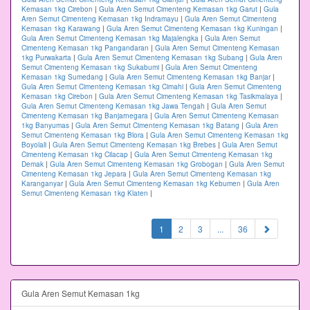
Kemasan 1kg Cirebon
|
Gula Aren Semut Cimenteng Kemasan 1kg Garut
|
Gula
Aren Semut Cimenteng Kemasan 1kg Indramayu
|
Gula Aren Semut Cimenteng
Kemasan 1kg Karawang
|
Gula Aren Semut Cimenteng Kemasan 1kg Kuningan
|
Gula Aren Semut Cimenteng Kemasan 1kg Majalengka
|
Gula Aren Semut
Cimenteng Kemasan 1kg Pangandaran
|
Gula Aren Semut Cimenteng Kemasan
1kg Purwakarta
|
Gula Aren Semut Cimenteng Kemasan 1kg Subang
|
Gula Aren
Semut Cimenteng Kemasan 1kg Sukabumi
|
Gula Aren Semut Cimenteng
Kemasan 1kg Sumedang
|
Gula Aren Semut Cimenteng Kemasan 1kg Banjar
|
Gula Aren Semut Cimenteng Kemasan 1kg Cimahi
|
Gula Aren Semut Cimenteng
Kemasan 1kg Cirebon
|
Gula Aren Semut Cimenteng Kemasan 1kg Tasikmalaya
|
Gula Aren Semut Cimenteng Kemasan 1kg Jawa Tengah
|
Gula Aren Semut
Cimenteng Kemasan 1kg Banjarnegara
|
Gula Aren Semut Cimenteng Kemasan
1kg Banyumas
|
Gula Aren Semut Cimenteng Kemasan 1kg Batang
|
Gula Aren
Semut Cimenteng Kemasan 1kg Blora
|
Gula Aren Semut Cimenteng Kemasan 1kg
Boyolali
|
Gula Aren Semut Cimenteng Kemasan 1kg Brebes
|
Gula Aren Semut
Cimenteng Kemasan 1kg Cilacap
|
Gula Aren Semut Cimenteng Kemasan 1kg
Demak
|
Gula Aren Semut Cimenteng Kemasan 1kg Grobogan
|
Gula Aren Semut
Cimenteng Kemasan 1kg Jepara
|
Gula Aren Semut Cimenteng Kemasan 1kg
Karanganyar
|
Gula Aren Semut Cimenteng Kemasan 1kg Kebumen
|
Gula Aren
Semut Cimenteng Kemasan 1kg Klaten
|
(current)
1
2
3
...
36
Gula Aren Semut Kemasan 1kg