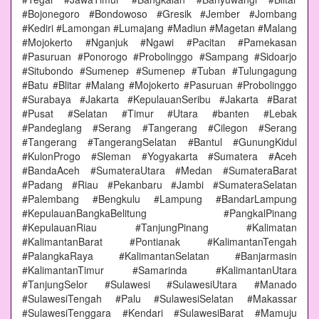
#Bojonegoro #Bondowoso #Gresik #Jember #Jombang
#Kediri #Lamongan #Lumajang #Madiun #Magetan #Malang
#Mojokerto #Nganjuk #Ngawi #Pacitan #Pamekasan
#Pasuruan #Ponorogo #Probolinggo #Sampang #Sidoarjo
#Situbondo #Sumenep #Sumenep #Tuban #Tulungagung
#Batu #Blitar #Malang #Mojokerto #Pasuruan #Probolinggo
#Surabaya #Jakarta #KepulauanSeribu #Jakarta #Barat
#Pusat #Selatan #Timur #Utara #banten #Lebak
#Pandeglang #Serang #Tangerang #Cilegon #Serang
#Tangerang #TangerangSelatan #Bantul #GunungKidul
#KulonProgo #Sleman #Yogyakarta #Sumatera #Aceh
#BandaAceh #SumateraUtara #Medan #SumateraBarat
#Padang #Riau #Pekanbaru #Jambi #SumateraSelatan
#Palembang #Bengkulu #Lampung #BandarLampung
#KepulauanBangkaBelitung #PangkalPinang
#KepulauanRiau #TanjungPinang #Kalimatan
#KalimantanBarat #Pontianak #KalimantanTengah
#PalangkaRaya #KalimantanSelatan #Banjarmasin
#KalimantanTimur #Samarinda #KalimantanUtara
#TanjungSelor #Sulawesi #SulawesiUtara #Manado
#SulawesiTengah #Palu #SulawesiSelatan #Makassar
#SulawesiTenggara #Kendari #SulawesiBarat #Mamuju