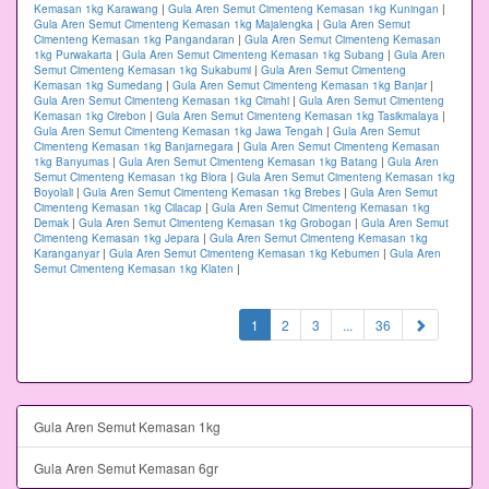
Kemasan 1kg Karawang
|
Gula Aren Semut Cimenteng Kemasan 1kg Kuningan
|
Gula Aren Semut Cimenteng Kemasan 1kg Majalengka
|
Gula Aren Semut
Cimenteng Kemasan 1kg Pangandaran
|
Gula Aren Semut Cimenteng Kemasan
1kg Purwakarta
|
Gula Aren Semut Cimenteng Kemasan 1kg Subang
|
Gula Aren
Semut Cimenteng Kemasan 1kg Sukabumi
|
Gula Aren Semut Cimenteng
Kemasan 1kg Sumedang
|
Gula Aren Semut Cimenteng Kemasan 1kg Banjar
|
Gula Aren Semut Cimenteng Kemasan 1kg Cimahi
|
Gula Aren Semut Cimenteng
Kemasan 1kg Cirebon
|
Gula Aren Semut Cimenteng Kemasan 1kg Tasikmalaya
|
Gula Aren Semut Cimenteng Kemasan 1kg Jawa Tengah
|
Gula Aren Semut
Cimenteng Kemasan 1kg Banjarnegara
|
Gula Aren Semut Cimenteng Kemasan
1kg Banyumas
|
Gula Aren Semut Cimenteng Kemasan 1kg Batang
|
Gula Aren
Semut Cimenteng Kemasan 1kg Blora
|
Gula Aren Semut Cimenteng Kemasan 1kg
Boyolali
|
Gula Aren Semut Cimenteng Kemasan 1kg Brebes
|
Gula Aren Semut
Cimenteng Kemasan 1kg Cilacap
|
Gula Aren Semut Cimenteng Kemasan 1kg
Demak
|
Gula Aren Semut Cimenteng Kemasan 1kg Grobogan
|
Gula Aren Semut
Cimenteng Kemasan 1kg Jepara
|
Gula Aren Semut Cimenteng Kemasan 1kg
Karanganyar
|
Gula Aren Semut Cimenteng Kemasan 1kg Kebumen
|
Gula Aren
Semut Cimenteng Kemasan 1kg Klaten
|
(current)
1
2
3
...
36
Gula Aren Semut Kemasan 1kg
Gula Aren Semut Kemasan 6gr