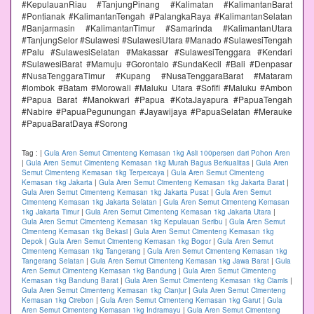
#KepulauanRiau #TanjungPinang #Kalimatan #KalimantanBarat
#Pontianak #KalimantanTengah #PalangkaRaya #KalimantanSelatan
#Banjarmasin #KalimantanTimur #Samarinda #KalimantanUtara
#TanjungSelor #Sulawesi #SulawesiUtara #Manado #SulawesiTengah
#Palu #SulawesiSelatan #Makassar #SulawesiTenggara #Kendari
#SulawesiBarat #Mamuju #Gorontalo #SundaKecil #Bali #Denpasar
#NusaTenggaraTimur #Kupang #NusaTenggaraBarat #Mataram
#lombok #Batam #Morowali #Maluku Utara #Sofifi #Maluku #Ambon
#Papua Barat #Manokwari #Papua #KotaJayapura #PapuaTengah
#Nabire #PapuaPegunungan #Jayawijaya #PapuaSelatan #Merauke
#PapuaBaratDaya #Sorong
Tag :
|
Gula Aren Semut Cimenteng Kemasan 1kg Asli 100persen dari Pohon Aren
|
Gula Aren Semut Cimenteng Kemasan 1kg Murah Bagus Berkualitas
|
Gula Aren
Semut Cimenteng Kemasan 1kg Terpercaya
|
Gula Aren Semut Cimenteng
Kemasan 1kg Jakarta
|
Gula Aren Semut Cimenteng Kemasan 1kg Jakarta Barat
|
Gula Aren Semut Cimenteng Kemasan 1kg Jakarta Pusat
|
Gula Aren Semut
Cimenteng Kemasan 1kg Jakarta Selatan
|
Gula Aren Semut Cimenteng Kemasan
1kg Jakarta Timur
|
Gula Aren Semut Cimenteng Kemasan 1kg Jakarta Utara
|
Gula Aren Semut Cimenteng Kemasan 1kg Kepulauan Seribu
|
Gula Aren Semut
Cimenteng Kemasan 1kg Bekasi
|
Gula Aren Semut Cimenteng Kemasan 1kg
Depok
|
Gula Aren Semut Cimenteng Kemasan 1kg Bogor
|
Gula Aren Semut
Cimenteng Kemasan 1kg Tangerang
|
Gula Aren Semut Cimenteng Kemasan 1kg
Tangerang Selatan
|
Gula Aren Semut Cimenteng Kemasan 1kg Jawa Barat
|
Gula
Aren Semut Cimenteng Kemasan 1kg Bandung
|
Gula Aren Semut Cimenteng
Kemasan 1kg Bandung Barat
|
Gula Aren Semut Cimenteng Kemasan 1kg Ciamis
|
Gula Aren Semut Cimenteng Kemasan 1kg Cianjur
|
Gula Aren Semut Cimenteng
Kemasan 1kg Cirebon
|
Gula Aren Semut Cimenteng Kemasan 1kg Garut
|
Gula
Aren Semut Cimenteng Kemasan 1kg Indramayu
|
Gula Aren Semut Cimenteng