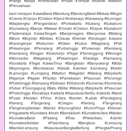
#Harga #Biaya #Pembuatan #Pusat #Tempat #Alamat #Maklon
#Perusahaan
kami melayani #JawaBarat #Bandung #BandungBarat #Bekasi #Bogor
#Ciamis #Cianjur #Cirebon #Garut #Indramayu #Karawang #Kuningan
#Majalengka #Pangandaran #Purwakarta #Subang #Sukabumi
#Sumedang #Banjar #Bekasi #Cimahi #Cirebon #Depok #Sukabumi
#Tasikmalaya #JawaTengah #Banjarnegara #Banyumas #Batang
#Blora #Boyolali #Brebes #Cilacap #Demak #Grobogan #Jepara
#Karanganyar #Kebumen #Klaten #Kudus #Magelang #Pati
#Pekalongan #Pemalang #Purbalingga #Purworejo #Rembang
#Semarang #Sragen #Sukoharjo #Tegal #Temanggung #Wonogiri
#Wonosobo #Magelang #Pekalongan #Salatiga #Semarang
#Surakarta #Tegal #JawaTimur #Bangkalan #Banyuwangi #Blitar
#Bojonegoro #Bondowoso #Gresik #Jember #Jombang #Kediri
#Lamongan #Lumajang #Madiun #Magetan #Malang #Mojokerto
#Nganjuk #Ngawi #Pacitan #Pamekasan #Pasuruan #Ponorogo
#Probolinggo #Sampang #Sidoarjo #Situbondo #Sumenep #Sumenep
#Tuban #Tulungagung #Batu #Blitar #Malang #Mojokerto #Pasuruan
#Probolinggo #Surabaya #Jakarta #KepulauanSeribu #Jakarta #Barat
#Pusat #Selatan #Timur #Utara #banten #Lebak #Pandeglang
#Serang #Tangerang #Cilegon #Serang #Tangerang
#TangerangSelatan #Bantul #GunungKidul #KulonProgo #Sleman
#Yogyakarta #Sumatera #Aceh #BandaAceh #SumateraUtara #Medan
#SumateraBarat #Padang #Riau #Pekanbaru #Jambi
#SumateraSelatan #Palembang #Bengkulu #Lampung
#BandarLampung #KepulauanBangkaBelitung #PangkalPinang