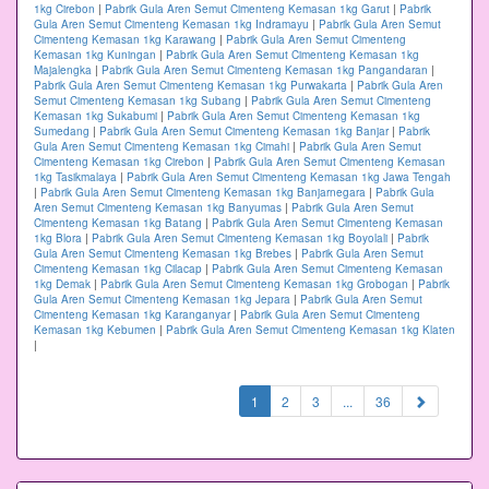
1kg Cirebon
|
Pabrik Gula Aren Semut Cimenteng Kemasan 1kg Garut
|
Pabrik
Gula Aren Semut Cimenteng Kemasan 1kg Indramayu
|
Pabrik Gula Aren Semut
Cimenteng Kemasan 1kg Karawang
|
Pabrik Gula Aren Semut Cimenteng
Kemasan 1kg Kuningan
|
Pabrik Gula Aren Semut Cimenteng Kemasan 1kg
Majalengka
|
Pabrik Gula Aren Semut Cimenteng Kemasan 1kg Pangandaran
|
Pabrik Gula Aren Semut Cimenteng Kemasan 1kg Purwakarta
|
Pabrik Gula Aren
Semut Cimenteng Kemasan 1kg Subang
|
Pabrik Gula Aren Semut Cimenteng
Kemasan 1kg Sukabumi
|
Pabrik Gula Aren Semut Cimenteng Kemasan 1kg
Sumedang
|
Pabrik Gula Aren Semut Cimenteng Kemasan 1kg Banjar
|
Pabrik
Gula Aren Semut Cimenteng Kemasan 1kg Cimahi
|
Pabrik Gula Aren Semut
Cimenteng Kemasan 1kg Cirebon
|
Pabrik Gula Aren Semut Cimenteng Kemasan
1kg Tasikmalaya
|
Pabrik Gula Aren Semut Cimenteng Kemasan 1kg Jawa Tengah
|
Pabrik Gula Aren Semut Cimenteng Kemasan 1kg Banjarnegara
|
Pabrik Gula
Aren Semut Cimenteng Kemasan 1kg Banyumas
|
Pabrik Gula Aren Semut
Cimenteng Kemasan 1kg Batang
|
Pabrik Gula Aren Semut Cimenteng Kemasan
1kg Blora
|
Pabrik Gula Aren Semut Cimenteng Kemasan 1kg Boyolali
|
Pabrik
Gula Aren Semut Cimenteng Kemasan 1kg Brebes
|
Pabrik Gula Aren Semut
Cimenteng Kemasan 1kg Cilacap
|
Pabrik Gula Aren Semut Cimenteng Kemasan
1kg Demak
|
Pabrik Gula Aren Semut Cimenteng Kemasan 1kg Grobogan
|
Pabrik
Gula Aren Semut Cimenteng Kemasan 1kg Jepara
|
Pabrik Gula Aren Semut
Cimenteng Kemasan 1kg Karanganyar
|
Pabrik Gula Aren Semut Cimenteng
Kemasan 1kg Kebumen
|
Pabrik Gula Aren Semut Cimenteng Kemasan 1kg Klaten
|
(current)
1
2
3
...
36