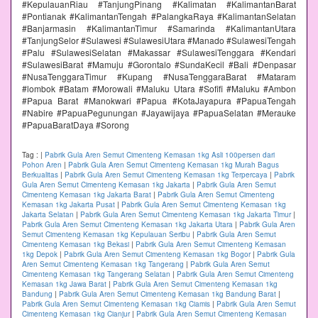
#KepulauanRiau #TanjungPinang #Kalimatan #KalimantanBarat
#Pontianak #KalimantanTengah #PalangkaRaya #KalimantanSelatan
#Banjarmasin #KalimantanTimur #Samarinda #KalimantanUtara
#TanjungSelor #Sulawesi #SulawesiUtara #Manado #SulawesiTengah
#Palu #SulawesiSelatan #Makassar #SulawesiTenggara #Kendari
#SulawesiBarat #Mamuju #Gorontalo #SundaKecil #Bali #Denpasar
#NusaTenggaraTimur #Kupang #NusaTenggaraBarat #Mataram
#lombok #Batam #Morowali #Maluku Utara #Sofifi #Maluku #Ambon
#Papua Barat #Manokwari #Papua #KotaJayapura #PapuaTengah
#Nabire #PapuaPegunungan #Jayawijaya #PapuaSelatan #Merauke
#PapuaBaratDaya #Sorong
Tag :
|
Pabrik Gula Aren Semut Cimenteng Kemasan 1kg Asli 100persen dari
Pohon Aren
|
Pabrik Gula Aren Semut Cimenteng Kemasan 1kg Murah Bagus
Berkualitas
|
Pabrik Gula Aren Semut Cimenteng Kemasan 1kg Terpercaya
|
Pabrik
Gula Aren Semut Cimenteng Kemasan 1kg Jakarta
|
Pabrik Gula Aren Semut
Cimenteng Kemasan 1kg Jakarta Barat
|
Pabrik Gula Aren Semut Cimenteng
Kemasan 1kg Jakarta Pusat
|
Pabrik Gula Aren Semut Cimenteng Kemasan 1kg
Jakarta Selatan
|
Pabrik Gula Aren Semut Cimenteng Kemasan 1kg Jakarta Timur
|
Pabrik Gula Aren Semut Cimenteng Kemasan 1kg Jakarta Utara
|
Pabrik Gula Aren
Semut Cimenteng Kemasan 1kg Kepulauan Seribu
|
Pabrik Gula Aren Semut
Cimenteng Kemasan 1kg Bekasi
|
Pabrik Gula Aren Semut Cimenteng Kemasan
1kg Depok
|
Pabrik Gula Aren Semut Cimenteng Kemasan 1kg Bogor
|
Pabrik Gula
Aren Semut Cimenteng Kemasan 1kg Tangerang
|
Pabrik Gula Aren Semut
Cimenteng Kemasan 1kg Tangerang Selatan
|
Pabrik Gula Aren Semut Cimenteng
Kemasan 1kg Jawa Barat
|
Pabrik Gula Aren Semut Cimenteng Kemasan 1kg
Bandung
|
Pabrik Gula Aren Semut Cimenteng Kemasan 1kg Bandung Barat
|
Pabrik Gula Aren Semut Cimenteng Kemasan 1kg Ciamis
|
Pabrik Gula Aren Semut
Cimenteng Kemasan 1kg Cianjur
|
Pabrik Gula Aren Semut Cimenteng Kemasan