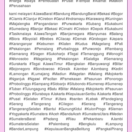
#Harga #Biaya #Pembuatan #Pusat #Tempat #Alamat #Maklon
#Perusahaan
kami melayani #JawaBarat #Bandung #BandungBarat #Bekasi #Bogor
#Ciamis #Cianjur #Cirebon #Garut #Indramayu #Karawang #Kuningan
#Majalengka #Pangandaran #Purwakarta #Subang #Sukabumi
#Sumedang #Banjar #Bekasi #Cimahi #Cirebon #Depok #Sukabumi
#Tasikmalaya #JawaTengah #Banjarnegara #Banyumas #Batang
#Blora #Boyolali #Brebes #Cilacap #Demak #Grobogan #Jepara
#Karanganyar #Kebumen #Klaten #Kudus #Magelang #Pati
#Pekalongan #Pemalang #Purbalingga #Purworejo #Rembang
#Semarang #Sragen #Sukoharjo #Tegal #Temanggung #Wonogiri
#Wonosobo #Magelang #Pekalongan #Salatiga #Semarang
#Surakarta #Tegal #JawaTimur #Bangkalan #Banyuwangi #Blitar
#Bojonegoro #Bondowoso #Gresik #Jember #Jombang #Kediri
#Lamongan #Lumajang #Madiun #Magetan #Malang #Mojokerto
#Nganjuk #Ngawi #Pacitan #Pamekasan #Pasuruan #Ponorogo
#Probolinggo #Sampang #Sidoarjo #Situbondo #Sumenep #Sumenep
#Tuban #Tulungagung #Batu #Blitar #Malang #Mojokerto #Pasuruan
#Probolinggo #Surabaya #Jakarta #KepulauanSeribu #Jakarta #Barat
#Pusat #Selatan #Timur #Utara #banten #Lebak #Pandeglang
#Serang #Tangerang #Cilegon #Serang #Tangerang
#TangerangSelatan #Bantul #GunungKidul #KulonProgo #Sleman
#Yogyakarta #Sumatera #Aceh #BandaAceh #SumateraUtara #Medan
#SumateraBarat #Padang #Riau #Pekanbaru #Jambi
#SumateraSelatan #Palembang #Bengkulu #Lampung
#BandarLampung #KepulauanBangkaBelitung #PangkalPinang