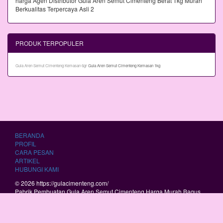
PRODUK TERPOPULER
Gula Aren Semut Cimenteng Kemasan 6gr
Gula Aren Semut Cimenteng Kemasan 1kg
BERANDA
PROFIL
CARA PESAN
ARTIKEL
HUBUNGI KAMI
© 2026 https://gulacimenteng.com/
Pabrik Pembuatan Gula Aren Semut Cimenteng Harga Murah Bagus
Berkualitas.
RSS
|
sitemap.xml