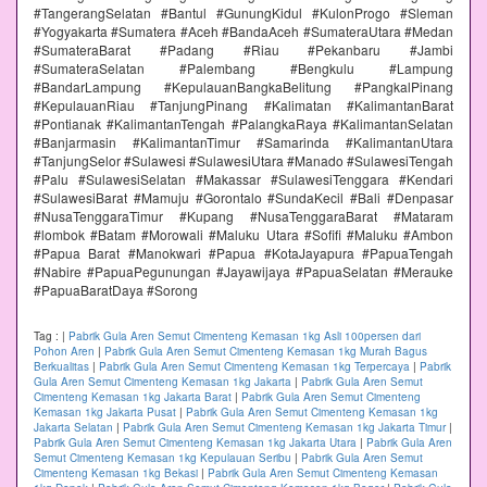
#TangerangSelatan #Bantul #GunungKidul #KulonProgo #Sleman
#Yogyakarta #Sumatera #Aceh #BandaAceh #SumateraUtara #Medan
#SumateraBarat #Padang #Riau #Pekanbaru #Jambi
#SumateraSelatan #Palembang #Bengkulu #Lampung
#BandarLampung #KepulauanBangkaBelitung #PangkalPinang
#KepulauanRiau #TanjungPinang #Kalimatan #KalimantanBarat
#Pontianak #KalimantanTengah #PalangkaRaya #KalimantanSelatan
#Banjarmasin #KalimantanTimur #Samarinda #KalimantanUtara
#TanjungSelor #Sulawesi #SulawesiUtara #Manado #SulawesiTengah
#Palu #SulawesiSelatan #Makassar #SulawesiTenggara #Kendari
#SulawesiBarat #Mamuju #Gorontalo #SundaKecil #Bali #Denpasar
#NusaTenggaraTimur #Kupang #NusaTenggaraBarat #Mataram
#lombok #Batam #Morowali #Maluku Utara #Sofifi #Maluku #Ambon
#Papua Barat #Manokwari #Papua #KotaJayapura #PapuaTengah
#Nabire #PapuaPegunungan #Jayawijaya #PapuaSelatan #Merauke
#PapuaBaratDaya #Sorong
Tag :
|
Pabrik Gula Aren Semut Cimenteng Kemasan 1kg Asli 100persen dari
Pohon Aren
|
Pabrik Gula Aren Semut Cimenteng Kemasan 1kg Murah Bagus
Berkualitas
|
Pabrik Gula Aren Semut Cimenteng Kemasan 1kg Terpercaya
|
Pabrik
Gula Aren Semut Cimenteng Kemasan 1kg Jakarta
|
Pabrik Gula Aren Semut
Cimenteng Kemasan 1kg Jakarta Barat
|
Pabrik Gula Aren Semut Cimenteng
Kemasan 1kg Jakarta Pusat
|
Pabrik Gula Aren Semut Cimenteng Kemasan 1kg
Jakarta Selatan
|
Pabrik Gula Aren Semut Cimenteng Kemasan 1kg Jakarta Timur
|
Pabrik Gula Aren Semut Cimenteng Kemasan 1kg Jakarta Utara
|
Pabrik Gula Aren
Semut Cimenteng Kemasan 1kg Kepulauan Seribu
|
Pabrik Gula Aren Semut
Cimenteng Kemasan 1kg Bekasi
|
Pabrik Gula Aren Semut Cimenteng Kemasan