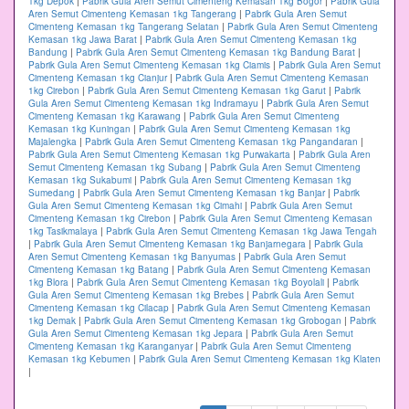
1kg Depok
|
Pabrik Gula Aren Semut Cimenteng Kemasan 1kg Bogor
|
Pabrik Gula
Aren Semut Cimenteng Kemasan 1kg Tangerang
|
Pabrik Gula Aren Semut
Cimenteng Kemasan 1kg Tangerang Selatan
|
Pabrik Gula Aren Semut Cimenteng
Kemasan 1kg Jawa Barat
|
Pabrik Gula Aren Semut Cimenteng Kemasan 1kg
Bandung
|
Pabrik Gula Aren Semut Cimenteng Kemasan 1kg Bandung Barat
|
Pabrik Gula Aren Semut Cimenteng Kemasan 1kg Ciamis
|
Pabrik Gula Aren Semut
Cimenteng Kemasan 1kg Cianjur
|
Pabrik Gula Aren Semut Cimenteng Kemasan
1kg Cirebon
|
Pabrik Gula Aren Semut Cimenteng Kemasan 1kg Garut
|
Pabrik
Gula Aren Semut Cimenteng Kemasan 1kg Indramayu
|
Pabrik Gula Aren Semut
Cimenteng Kemasan 1kg Karawang
|
Pabrik Gula Aren Semut Cimenteng
Kemasan 1kg Kuningan
|
Pabrik Gula Aren Semut Cimenteng Kemasan 1kg
Majalengka
|
Pabrik Gula Aren Semut Cimenteng Kemasan 1kg Pangandaran
|
Pabrik Gula Aren Semut Cimenteng Kemasan 1kg Purwakarta
|
Pabrik Gula Aren
Semut Cimenteng Kemasan 1kg Subang
|
Pabrik Gula Aren Semut Cimenteng
Kemasan 1kg Sukabumi
|
Pabrik Gula Aren Semut Cimenteng Kemasan 1kg
Sumedang
|
Pabrik Gula Aren Semut Cimenteng Kemasan 1kg Banjar
|
Pabrik
Gula Aren Semut Cimenteng Kemasan 1kg Cimahi
|
Pabrik Gula Aren Semut
Cimenteng Kemasan 1kg Cirebon
|
Pabrik Gula Aren Semut Cimenteng Kemasan
1kg Tasikmalaya
|
Pabrik Gula Aren Semut Cimenteng Kemasan 1kg Jawa Tengah
|
Pabrik Gula Aren Semut Cimenteng Kemasan 1kg Banjarnegara
|
Pabrik Gula
Aren Semut Cimenteng Kemasan 1kg Banyumas
|
Pabrik Gula Aren Semut
Cimenteng Kemasan 1kg Batang
|
Pabrik Gula Aren Semut Cimenteng Kemasan
1kg Blora
|
Pabrik Gula Aren Semut Cimenteng Kemasan 1kg Boyolali
|
Pabrik
Gula Aren Semut Cimenteng Kemasan 1kg Brebes
|
Pabrik Gula Aren Semut
Cimenteng Kemasan 1kg Cilacap
|
Pabrik Gula Aren Semut Cimenteng Kemasan
1kg Demak
|
Pabrik Gula Aren Semut Cimenteng Kemasan 1kg Grobogan
|
Pabrik
Gula Aren Semut Cimenteng Kemasan 1kg Jepara
|
Pabrik Gula Aren Semut
Cimenteng Kemasan 1kg Karanganyar
|
Pabrik Gula Aren Semut Cimenteng
Kemasan 1kg Kebumen
|
Pabrik Gula Aren Semut Cimenteng Kemasan 1kg Klaten
|