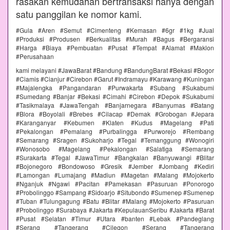
rasakan kemudahan bertransaksi hanya dengan
satu panggilan ke nomor kami.
#Gula #Aren #Semut #Cimenteng #Kemasan #6gr #1kg #Jual
#Produksi #Produsen #Berkualitas #Murah #Bagus #Bergaransi
#Harga #Biaya #Pembuatan #Pusat #Tempat #Alamat #Maklon
#Perusahaan
kami melayani #JawaBarat #Bandung #BandungBarat #Bekasi #Bogor
#Ciamis #Cianjur #Cirebon #Garut #Indramayu #Karawang #Kuningan
#Majalengka #Pangandaran #Purwakarta #Subang #Sukabumi
#Sumedang #Banjar #Bekasi #Cimahi #Cirebon #Depok #Sukabumi
#Tasikmalaya #JawaTengah #Banjarnegara #Banyumas #Batang
#Blora #Boyolali #Brebes #Cilacap #Demak #Grobogan #Jepara
#Karanganyar #Kebumen #Klaten #Kudus #Magelang #Pati
#Pekalongan #Pemalang #Purbalingga #Purworejo #Rembang
#Semarang #Sragen #Sukoharjo #Tegal #Temanggung #Wonogiri
#Wonosobo #Magelang #Pekalongan #Salatiga #Semarang
#Surakarta #Tegal #JawaTimur #Bangkalan #Banyuwangi #Blitar
#Bojonegoro #Bondowoso #Gresik #Jember #Jombang #Kediri
#Lamongan #Lumajang #Madiun #Magetan #Malang #Mojokerto
#Nganjuk #Ngawi #Pacitan #Pamekasan #Pasuruan #Ponorogo
#Probolinggo #Sampang #Sidoarjo #Situbondo #Sumenep #Sumenep
#Tuban #Tulungagung #Batu #Blitar #Malang #Mojokerto #Pasuruan
#Probolinggo #Surabaya #Jakarta #KepulauanSeribu #Jakarta #Barat
#Pusat #Selatan #Timur #Utara #banten #Lebak #Pandeglang
#Serang #Tangerang #Cilegon #Serang #Tangerang