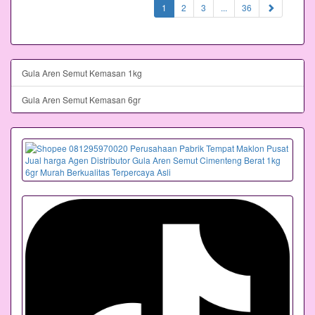
(current)
1
2
3
...
36
Gula Aren Semut Kemasan 1kg
Gula Aren Semut Kemasan 6gr