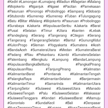
#Kediri #Lamongan #Lumajang #Madiun #Magetan #Malang
#Mojokerto #Nganjuk #Ngawi #Pacitan #Pamekasan
#Pasuruan #Ponorogo #Probolinggo #Sampang #Sidoarjo
#Situbondo #Sumenep #Sumenep #Tuban #Tulungagung
#Batu #Blitar #Malang #Mojokerto #Pasuruan #Probolinggo
#Surabaya #Jakarta #KepulauanSeribu #Jakarta #Barat
#Pusat #Selatan #Timur #Utara #banten #Lebak
#Pandeglang #Serang #Tangerang #Cilegon #Serang
#Tangerang #TangerangSelatan #Bantul #GunungKidul
#KulonProgo #Sleman #Yogyakarta #Sumatera #Aceh
#BandaAceh #SumateraUtara #Medan #SumateraBarat
#Padang #Riau #Pekanbaru #Jambi #SumateraSelatan
#Palembang #Bengkulu #Lampung #BandarLampung
#KepulauanBangkaBelitung #PangkalPinang
#KepulauanRiau #TanjungPinang #Kalimatan
#KalimantanBarat #Pontianak #KalimantanTengah
#PalangkaRaya #KalimantanSelatan #Banjarmasin
#KalimantanTimur #Samarinda #KalimantanUtara
#TanjungSelor #Sulawesi #SulawesiUtara #Manado
#SulawesiTengah #Palu #SulawesiSelatan #Makassar
#SulawesiTenggara #Kendari #SulawesiBarat #Mamuju
#Gorontalo #SundaKecil #Bali #Denpasar
#NusaTenggaraTimur #Kupang #NusaTenggaraBarat