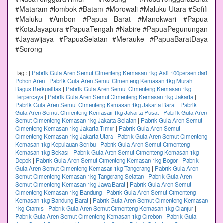
#Mataram #lombok #Batam #Morowali #Maluku Utara #Sofifi
#Maluku #Ambon #Papua Barat #Manokwari #Papua
#KotaJayapura #PapuaTengah #Nabire #PapuaPegunungan
#Jayawijaya #PapuaSelatan #Merauke #PapuaBaratDaya
#Sorong
Tag :
|
Pabrik Gula Aren Semut Cimenteng Kemasan 1kg Asli 100persen dari
Pohon Aren
|
Pabrik Gula Aren Semut Cimenteng Kemasan 1kg Murah
Bagus Berkualitas
|
Pabrik Gula Aren Semut Cimenteng Kemasan 1kg
Terpercaya
|
Pabrik Gula Aren Semut Cimenteng Kemasan 1kg Jakarta
|
Pabrik Gula Aren Semut Cimenteng Kemasan 1kg Jakarta Barat
|
Pabrik
Gula Aren Semut Cimenteng Kemasan 1kg Jakarta Pusat
|
Pabrik Gula Aren
Semut Cimenteng Kemasan 1kg Jakarta Selatan
|
Pabrik Gula Aren Semut
Cimenteng Kemasan 1kg Jakarta Timur
|
Pabrik Gula Aren Semut
Cimenteng Kemasan 1kg Jakarta Utara
|
Pabrik Gula Aren Semut Cimenteng
Kemasan 1kg Kepulauan Seribu
|
Pabrik Gula Aren Semut Cimenteng
Kemasan 1kg Bekasi
|
Pabrik Gula Aren Semut Cimenteng Kemasan 1kg
Depok
|
Pabrik Gula Aren Semut Cimenteng Kemasan 1kg Bogor
|
Pabrik
Gula Aren Semut Cimenteng Kemasan 1kg Tangerang
|
Pabrik Gula Aren
Semut Cimenteng Kemasan 1kg Tangerang Selatan
|
Pabrik Gula Aren
Semut Cimenteng Kemasan 1kg Jawa Barat
|
Pabrik Gula Aren Semut
Cimenteng Kemasan 1kg Bandung
|
Pabrik Gula Aren Semut Cimenteng
Kemasan 1kg Bandung Barat
|
Pabrik Gula Aren Semut Cimenteng Kemasan
1kg Ciamis
|
Pabrik Gula Aren Semut Cimenteng Kemasan 1kg Cianjur
|
Pabrik Gula Aren Semut Cimenteng Kemasan 1kg Cirebon
|
Pabrik Gula