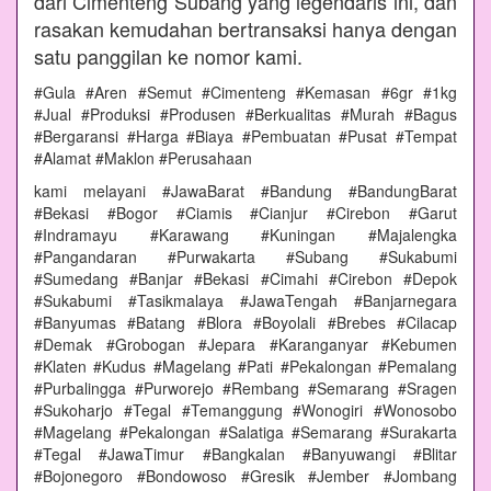
dari Cimenteng Subang yang legendaris ini, dan
rasakan kemudahan bertransaksi hanya dengan
satu panggilan ke nomor kami.
#Gula #Aren #Semut #Cimenteng #Kemasan #6gr #1kg
#Jual #Produksi #Produsen #Berkualitas #Murah #Bagus
#Bergaransi #Harga #Biaya #Pembuatan #Pusat #Tempat
#Alamat #Maklon #Perusahaan
kami melayani #JawaBarat #Bandung #BandungBarat
#Bekasi #Bogor #Ciamis #Cianjur #Cirebon #Garut
#Indramayu #Karawang #Kuningan #Majalengka
#Pangandaran #Purwakarta #Subang #Sukabumi
#Sumedang #Banjar #Bekasi #Cimahi #Cirebon #Depok
#Sukabumi #Tasikmalaya #JawaTengah #Banjarnegara
#Banyumas #Batang #Blora #Boyolali #Brebes #Cilacap
#Demak #Grobogan #Jepara #Karanganyar #Kebumen
#Klaten #Kudus #Magelang #Pati #Pekalongan #Pemalang
#Purbalingga #Purworejo #Rembang #Semarang #Sragen
#Sukoharjo #Tegal #Temanggung #Wonogiri #Wonosobo
#Magelang #Pekalongan #Salatiga #Semarang #Surakarta
#Tegal #JawaTimur #Bangkalan #Banyuwangi #Blitar
#Bojonegoro #Bondowoso #Gresik #Jember #Jombang