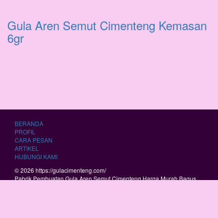
Gula Aren Semut Cimenteng Kemasan
6gr
BERANDA
PROFIL
CARA PESAN
ARTIKEL
HUBUNGI KAMI
© 2026 https://gulacimenteng.com/
Pabrik Pembuatan Gula Aren Semut Cimenteng Harga Murah Bagus
Berkualitas.
RSS
|
sitemap.xml
1000 Artikel
Today's News
Jasa Pembangunan
Wahana Outbound Terbaik dan Terpercaya
Kontraktor Jasa Pembuatan
Wahana Outbound dan Playground Harga Murah Bagus Berkualitas