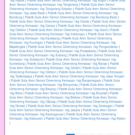
1kg Depok
|
Pabrik Gula Aren Semut Cimenteng Kemasan 1kg Bogor
|
Pabrik Gula
Aren Semut Cimenteng Kemasan 1kg Tangerang
|
Pabrik Gula Aren Semut
Cimenteng Kemasan 1kg Tangerang Selatan
|
Pabrik Gula Aren Semut Cimenteng
Kemasan 1kg Jawa Barat
|
Pabrik Gula Aren Semut Cimenteng Kemasan 1kg
Bandung
|
Pabrik Gula Aren Semut Cimenteng Kemasan 1kg Bandung Barat
|
Pabrik Gula Aren Semut Cimenteng Kemasan 1kg Ciamis
|
Pabrik Gula Aren Semut
Cimenteng Kemasan 1kg Cianjur
|
Pabrik Gula Aren Semut Cimenteng Kemasan
1kg Cirebon
|
Pabrik Gula Aren Semut Cimenteng Kemasan 1kg Garut
|
Pabrik
Gula Aren Semut Cimenteng Kemasan 1kg Indramayu
|
Pabrik Gula Aren Semut
Cimenteng Kemasan 1kg Karawang
|
Pabrik Gula Aren Semut Cimenteng
Kemasan 1kg Kuningan
|
Pabrik Gula Aren Semut Cimenteng Kemasan 1kg
Majalengka
|
Pabrik Gula Aren Semut Cimenteng Kemasan 1kg Pangandaran
|
Pabrik Gula Aren Semut Cimenteng Kemasan 1kg Purwakarta
|
Pabrik Gula Aren
Semut Cimenteng Kemasan 1kg Subang
|
Pabrik Gula Aren Semut Cimenteng
Kemasan 1kg Sukabumi
|
Pabrik Gula Aren Semut Cimenteng Kemasan 1kg
Sumedang
|
Pabrik Gula Aren Semut Cimenteng Kemasan 1kg Banjar
|
Pabrik
Gula Aren Semut Cimenteng Kemasan 1kg Cimahi
|
Pabrik Gula Aren Semut
Cimenteng Kemasan 1kg Cirebon
|
Pabrik Gula Aren Semut Cimenteng Kemasan
1kg Tasikmalaya
|
Pabrik Gula Aren Semut Cimenteng Kemasan 1kg Jawa Tengah
|
Pabrik Gula Aren Semut Cimenteng Kemasan 1kg Banjarnegara
|
Pabrik Gula
Aren Semut Cimenteng Kemasan 1kg Banyumas
|
Pabrik Gula Aren Semut
Cimenteng Kemasan 1kg Batang
|
Pabrik Gula Aren Semut Cimenteng Kemasan
1kg Blora
|
Pabrik Gula Aren Semut Cimenteng Kemasan 1kg Boyolali
|
Pabrik
Gula Aren Semut Cimenteng Kemasan 1kg Brebes
|
Pabrik Gula Aren Semut
Cimenteng Kemasan 1kg Cilacap
|
Pabrik Gula Aren Semut Cimenteng Kemasan
1kg Demak
|
Pabrik Gula Aren Semut Cimenteng Kemasan 1kg Grobogan
|
Pabrik
Gula Aren Semut Cimenteng Kemasan 1kg Jepara
|
Pabrik Gula Aren Semut
Cimenteng Kemasan 1kg Karanganyar
|
Pabrik Gula Aren Semut Cimenteng
Kemasan 1kg Kebumen
|
Pabrik Gula Aren Semut Cimenteng Kemasan 1kg Klaten
|