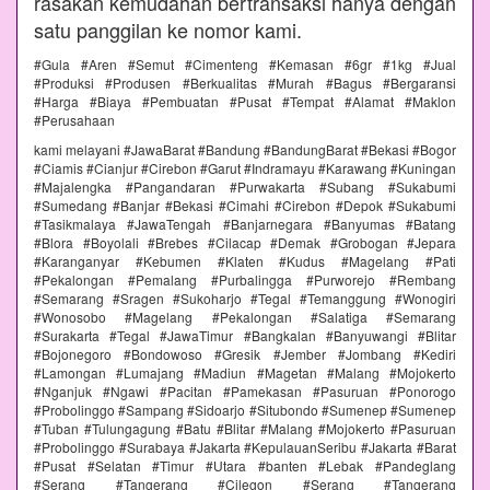
rasakan kemudahan bertransaksi hanya dengan
satu panggilan ke nomor kami.
#Gula #Aren #Semut #Cimenteng #Kemasan #6gr #1kg #Jual
#Produksi #Produsen #Berkualitas #Murah #Bagus #Bergaransi
#Harga #Biaya #Pembuatan #Pusat #Tempat #Alamat #Maklon
#Perusahaan
kami melayani #JawaBarat #Bandung #BandungBarat #Bekasi #Bogor
#Ciamis #Cianjur #Cirebon #Garut #Indramayu #Karawang #Kuningan
#Majalengka #Pangandaran #Purwakarta #Subang #Sukabumi
#Sumedang #Banjar #Bekasi #Cimahi #Cirebon #Depok #Sukabumi
#Tasikmalaya #JawaTengah #Banjarnegara #Banyumas #Batang
#Blora #Boyolali #Brebes #Cilacap #Demak #Grobogan #Jepara
#Karanganyar #Kebumen #Klaten #Kudus #Magelang #Pati
#Pekalongan #Pemalang #Purbalingga #Purworejo #Rembang
#Semarang #Sragen #Sukoharjo #Tegal #Temanggung #Wonogiri
#Wonosobo #Magelang #Pekalongan #Salatiga #Semarang
#Surakarta #Tegal #JawaTimur #Bangkalan #Banyuwangi #Blitar
#Bojonegoro #Bondowoso #Gresik #Jember #Jombang #Kediri
#Lamongan #Lumajang #Madiun #Magetan #Malang #Mojokerto
#Nganjuk #Ngawi #Pacitan #Pamekasan #Pasuruan #Ponorogo
#Probolinggo #Sampang #Sidoarjo #Situbondo #Sumenep #Sumenep
#Tuban #Tulungagung #Batu #Blitar #Malang #Mojokerto #Pasuruan
#Probolinggo #Surabaya #Jakarta #KepulauanSeribu #Jakarta #Barat
#Pusat #Selatan #Timur #Utara #banten #Lebak #Pandeglang
#Serang #Tangerang #Cilegon #Serang #Tangerang