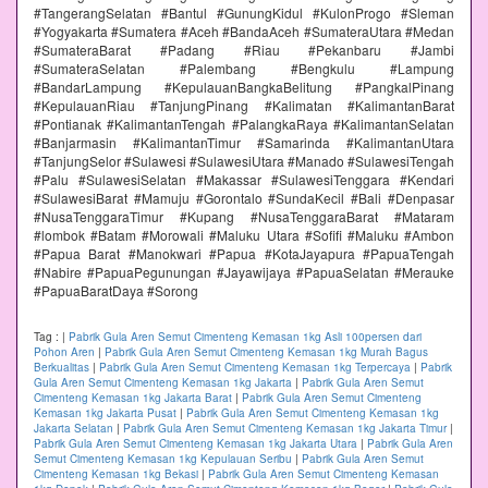
#TangerangSelatan #Bantul #GunungKidul #KulonProgo #Sleman
#Yogyakarta #Sumatera #Aceh #BandaAceh #SumateraUtara #Medan
#SumateraBarat #Padang #Riau #Pekanbaru #Jambi
#SumateraSelatan #Palembang #Bengkulu #Lampung
#BandarLampung #KepulauanBangkaBelitung #PangkalPinang
#KepulauanRiau #TanjungPinang #Kalimatan #KalimantanBarat
#Pontianak #KalimantanTengah #PalangkaRaya #KalimantanSelatan
#Banjarmasin #KalimantanTimur #Samarinda #KalimantanUtara
#TanjungSelor #Sulawesi #SulawesiUtara #Manado #SulawesiTengah
#Palu #SulawesiSelatan #Makassar #SulawesiTenggara #Kendari
#SulawesiBarat #Mamuju #Gorontalo #SundaKecil #Bali #Denpasar
#NusaTenggaraTimur #Kupang #NusaTenggaraBarat #Mataram
#lombok #Batam #Morowali #Maluku Utara #Sofifi #Maluku #Ambon
#Papua Barat #Manokwari #Papua #KotaJayapura #PapuaTengah
#Nabire #PapuaPegunungan #Jayawijaya #PapuaSelatan #Merauke
#PapuaBaratDaya #Sorong
Tag :
|
Pabrik Gula Aren Semut Cimenteng Kemasan 1kg Asli 100persen dari
Pohon Aren
|
Pabrik Gula Aren Semut Cimenteng Kemasan 1kg Murah Bagus
Berkualitas
|
Pabrik Gula Aren Semut Cimenteng Kemasan 1kg Terpercaya
|
Pabrik
Gula Aren Semut Cimenteng Kemasan 1kg Jakarta
|
Pabrik Gula Aren Semut
Cimenteng Kemasan 1kg Jakarta Barat
|
Pabrik Gula Aren Semut Cimenteng
Kemasan 1kg Jakarta Pusat
|
Pabrik Gula Aren Semut Cimenteng Kemasan 1kg
Jakarta Selatan
|
Pabrik Gula Aren Semut Cimenteng Kemasan 1kg Jakarta Timur
|
Pabrik Gula Aren Semut Cimenteng Kemasan 1kg Jakarta Utara
|
Pabrik Gula Aren
Semut Cimenteng Kemasan 1kg Kepulauan Seribu
|
Pabrik Gula Aren Semut
Cimenteng Kemasan 1kg Bekasi
|
Pabrik Gula Aren Semut Cimenteng Kemasan