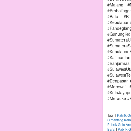
#Malang #
#Proboling
#Batu #Bl
#Kepulauan
#Pandeglang
#GunungKi
#Sumatera
#Sumater
#Kepulauan
#Kalimanta
#Banjarmas
#Sulawesi
#SulawesiT
#Denpasar 
#Morowali 
#KotaJayap
#Merauke #
Tag :
|
Pabrik G
Cimenteng Kema
Pabrik Gula Ar
Barat
|
Pabrik G