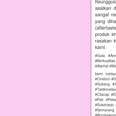
Keunggul
asalkan 
sangat r
yang diha
(aftertas
produk kh
rasakan 
kami.
#Gula #Ar
#Berkualit
#Alamat #M
kami melay
#Cirebon #G
#Subang #S
#Tasikmala
#Cilacap #
#Pati #Pek
#Sukoharjo
#Semarang 
#Bondowoso