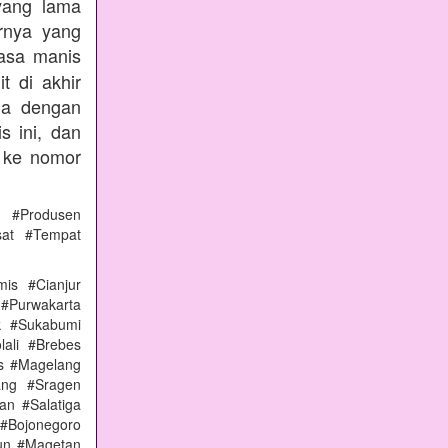
yang lama
rnya yang
rasa manis
t di akhir
nda dengan
s ini, dan
 ke nomor
 #Produsen
sat #Tempat
is #Cianjur
 #Purwakarta
k #Sukabumi
ali #Brebes
s #Magelang
ang #Sragen
n #Salatiga
#Bojonegoro
un #Magetan