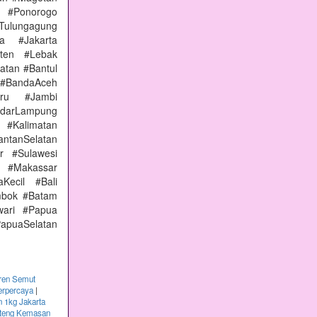
 #Ponorogo
Tulungagung
a #Jakarta
nten #Lebak
atan #Bantul
#BandaAceh
aru #Jambi
arLampung
 #Kalimatan
ntanSelatan
r #Sulawesi
 #Makassar
Kecil #Bali
mbok #Batam
wari #Papua
apuaSelatan
ren Semut
erpercaya
|
 1kg Jakarta
nteng Kemasan