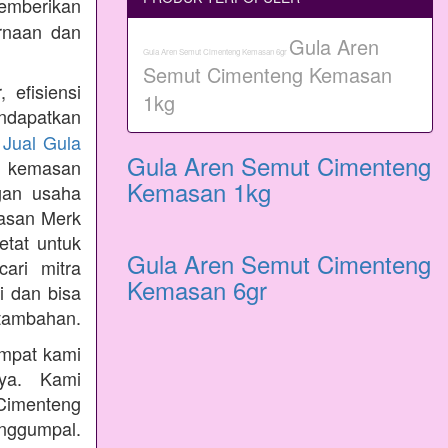
emberikan
rnaan dan
Gula Aren
Gula Aren Semut Cimenteng Kemasan 6gr
Semut Cimenteng Kemasan
 efisiensi
1kg
ndapatkan
n
Jual Gula
Gula Aren Semut Cimenteng
 kemasan
Kemasan 1kg
gan usaha
masan Merk
etat untuk
Gula Aren Semut Cimenteng
ari mitra
Kemasan 6gr
i dan bisa
tambahan.
empat kami
nya. Kami
Cimenteng
enggumpal.