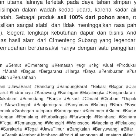
an utama lainnya terletak pada daya tahan simpan 
disimpan dalam wadah kedap udara, karena kadar ai
endah. Sebagai produk
, 
asli 100% dari pohon aren
silkan sangat stabil dan tidak meninggalkan rasa pahi
te). Segera lengkapi kebutuhan dapur dan bisnis A
as hasil alam dari Cimenteng Subang yang legendari
kemudahan bertransaksi hanya dengan satu panggilan
en #Semut #Cimenteng #Kemasan #6gr #1kg #Jual #Produksi
as #Murah #Bagus #Bergaransi #Harga #Biaya #Pembuatan #Pu
aklon #Perusahaan
ani #JawaBarat #Bandung #BandungBarat #Bekasi #Bogor #Ciam
arut #Indramayu #Karawang #Kuningan #Majalengka #Pangandaran
ukabumi #Sumedang #Banjar #Bekasi #Cimahi #Cirebon #Depo
ya #JawaTengah #Banjarnegara #Banyumas #Batang #Blora #Boyol
Demak #Grobogan #Jepara #Karanganyar #Kebumen #Klaten #Kudu
alongan #Pemalang #Purbalingga #Purworejo #Rembang #Semar
 #Tegal #Temanggung #Wonogiri #Wonosobo #Magelang #Pekalonga
#Surakarta #Tegal #JawaTimur #Bangkalan #Banyuwangi #Blitar 
 #Gresik #Jember #Jombang #Kediri #Lamongan #Lumajang #Madi