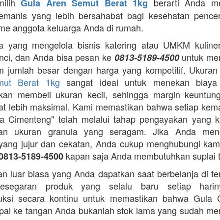
milih
berarti Anda m
Gula Aren Semut Berat 1kg
emanis yang lebih bersahabat bagi kesehatan pence
me anggota keluarga Anda di rumah.
 yang mengelola bisnis katering atau UMKM kuliner,
nci, dan Anda bisa pesan ke
untuk me
0813-5189-4500
m jumlah besar dengan harga yang kompetitif. Ukura
mut Berat 1kg
sangat ideal untuk menekan biaya
gkan membeli ukuran kecil, sehingga margin keuntun
t lebih maksimal. Kami memastikan bahwa setiap ke
a Cimenteng" telah melalui tahap pengayakan yang k
an ukuran granula yang seragam. Jika Anda menc
i yang jujur dan cekatan, Anda cukup menghubungi kam
kapan saja Anda membutuhkan suplai 
0813-5189-4500
n luar biasa yang Anda dapatkan saat berbelanja di t
esegaran produk yang selalu baru setiap hari
ksi secara kontinu untuk memastikan bahwa Gula 
ai ke tangan Anda bukanlah stok lama yang sudah m