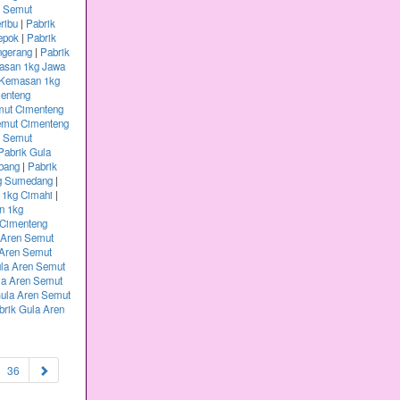
n Semut
ribu
|
Pabrik
epok
|
Pabrik
ngerang
|
Pabrik
asan 1kg Jawa
 Kemasan 1kg
menteng
mut Cimenteng
emut Cimenteng
n Semut
Pabrik Gula
bang
|
Pabrik
kg Sumedang
|
 1kg Cimahi
|
n 1kg
 Cimenteng
 Aren Semut
 Aren Semut
ula Aren Semut
la Aren Semut
Gula Aren Semut
brik Gula Aren
36