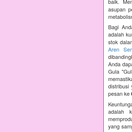
baik. Me
asupan p
metabolis
Bagi Anda
adalah ku
stok dala
Aren Se
dibandin
Anda dapa
Gula "Gul
memastik
distribus
pesan ke
Keuntunga
adalah k
memprodu
yang samp