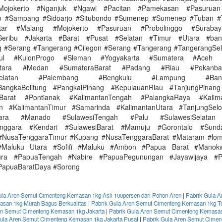
Mojokerto #Nganjuk #Ngawi #Pacitan #Pamekasan #Pasuruan
go #Sampang #Sidoarjo #Situbondo #Sumenep #Sumenep #Tuban #
itar #Malang #Mojokerto #Pasuruan #Probolinggo #Surabay
Seribu #Jakarta #Barat #Pusat #Selatan #Timur #Utara #ba
 #Serang #Tangerang #Cilegon #Serang #Tangerang #TangerangSel
dul #KulonProgo #Sleman #Yogyakarta #Sumatera #Aceh 
Utara #Medan #SumateraBarat #Padang #Riau #Pekanb
aSelatan #Palembang #Bengkulu #Lampung #Band
BangkaBelitung #PangkalPinang #KepulauanRiau #TanjungPinang
nBarat #Pontianak #KalimantanTengah #PalangkaRaya #Kalima
in #KalimantanTimur #Samarinda #KalimantanUtara #TanjungSelo
Utara #Manado #SulawesiTengah #Palu #SulawesiSelatan
enggara #Kendari #SulawesiBarat #Mamuju #Gorontalo #Sunda
#NusaTenggaraTimur #Kupang #NusaTenggaraBarat #Mataram #lo
#Maluku Utara #Sofifi #Maluku #Ambon #Papua Barat #Manok
ura #PapuaTengah #Nabire #PapuaPegunungan #Jayawijaya #P
PapuaBaratDaya #Sorong
ula Aren Semut Cimenteng Kemasan 1kg Asli 100persen dari Pohon Aren
|
Pabrik Gula A
san 1kg Murah Bagus Berkualitas
|
Pabrik Gula Aren Semut Cimenteng Kemasan 1kg T
en Semut Cimenteng Kemasan 1kg Jakarta
|
Pabrik Gula Aren Semut Cimenteng Kemasan
ula Aren Semut Cimenteng Kemasan 1kg Jakarta Pusat
|
Pabrik Gula Aren Semut Cime