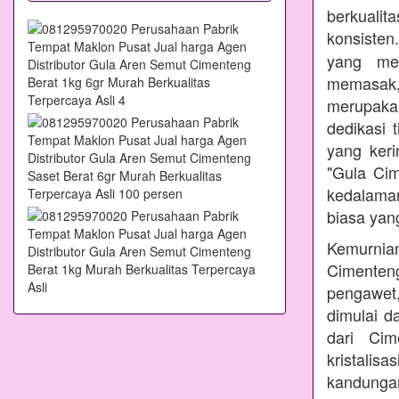
berkualit
konsisten
yang mem
memasak
merupakan
dedikasi 
yang ker
"Gula Ci
kedalama
biasa yang
Kemurnian
Cimenteng
pengawet,
dimulai d
dari Cim
kristalis
kandungan