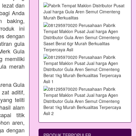
 lezat dan
bagi Anda
n baking,
oduk ini
ses dengan
tiran gula
Merk Gula
 memiliki
ula merah
arena Gula
at aditif,
ang teliti
hasil alam
pai titik
ohon aren,
aga dengan
PRODUK TERPOPULER