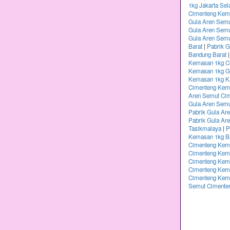
1kg Jakarta Sel
Cimenteng Kema
Gula Aren Semu
Gula Aren Sem
Gula Aren Semu
Barat
|
Pabrik 
Bandung Barat
Kemasan 1kg Ci
Kemasan 1kg G
Kemasan 1kg K
Cimenteng Kem
Aren Semut Ci
Gula Aren Sem
Pabrik Gula Ar
Pabrik Gula Ar
Tasikmalaya
|
P
Kemasan 1kg B
Cimenteng Kem
Cimenteng Kema
Cimenteng Kema
Cimenteng Kem
Cimenteng Kem
Semut Cimente