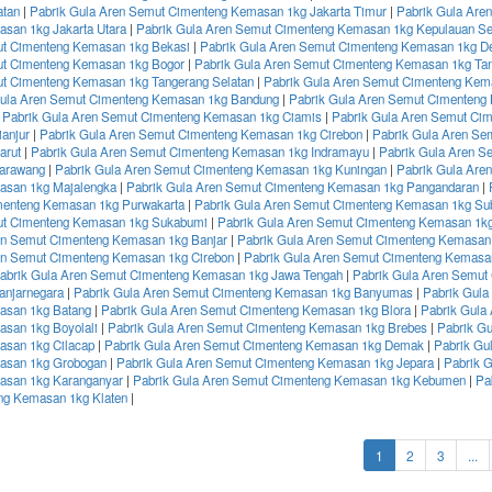
atan
|
Pabrik Gula Aren Semut Cimenteng Kemasan 1kg Jakarta Timur
|
Pabrik Gula Are
san 1kg Jakarta Utara
|
Pabrik Gula Aren Semut Cimenteng Kemasan 1kg Kepulauan Se
t Cimenteng Kemasan 1kg Bekasi
|
Pabrik Gula Aren Semut Cimenteng Kemasan 1kg D
ut Cimenteng Kemasan 1kg Bogor
|
Pabrik Gula Aren Semut Cimenteng Kemasan 1kg Ta
t Cimenteng Kemasan 1kg Tangerang Selatan
|
Pabrik Gula Aren Semut Cimenteng Kem
Gula Aren Semut Cimenteng Kemasan 1kg Bandung
|
Pabrik Gula Aren Semut Cimenteng
|
Pabrik Gula Aren Semut Cimenteng Kemasan 1kg Ciamis
|
Pabrik Gula Aren Semut Ci
anjur
|
Pabrik Gula Aren Semut Cimenteng Kemasan 1kg Cirebon
|
Pabrik Gula Aren Se
arut
|
Pabrik Gula Aren Semut Cimenteng Kemasan 1kg Indramayu
|
Pabrik Gula Aren S
arawang
|
Pabrik Gula Aren Semut Cimenteng Kemasan 1kg Kuningan
|
Pabrik Gula Are
asan 1kg Majalengka
|
Pabrik Gula Aren Semut Cimenteng Kemasan 1kg Pangandaran
|
menteng Kemasan 1kg Purwakarta
|
Pabrik Gula Aren Semut Cimenteng Kemasan 1kg Su
ut Cimenteng Kemasan 1kg Sukabumi
|
Pabrik Gula Aren Semut Cimenteng Kemasan 1
en Semut Cimenteng Kemasan 1kg Banjar
|
Pabrik Gula Aren Semut Cimenteng Kemasan
en Semut Cimenteng Kemasan 1kg Cirebon
|
Pabrik Gula Aren Semut Cimenteng Kemasa
abrik Gula Aren Semut Cimenteng Kemasan 1kg Jawa Tengah
|
Pabrik Gula Aren Semut
anjarnegara
|
Pabrik Gula Aren Semut Cimenteng Kemasan 1kg Banyumas
|
Pabrik Gula
asan 1kg Batang
|
Pabrik Gula Aren Semut Cimenteng Kemasan 1kg Blora
|
Pabrik Gula
san 1kg Boyolali
|
Pabrik Gula Aren Semut Cimenteng Kemasan 1kg Brebes
|
Pabrik G
san 1kg Cilacap
|
Pabrik Gula Aren Semut Cimenteng Kemasan 1kg Demak
|
Pabrik Gu
asan 1kg Grobogan
|
Pabrik Gula Aren Semut Cimenteng Kemasan 1kg Jepara
|
Pabrik 
asan 1kg Karanganyar
|
Pabrik Gula Aren Semut Cimenteng Kemasan 1kg Kebumen
|
Pa
ng Kemasan 1kg Klaten
|
(current)
1
2
3
...