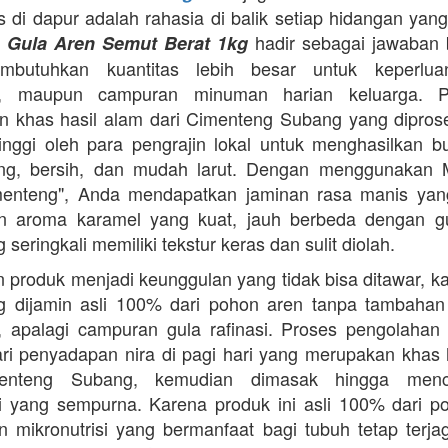
as di dapur adalah rahasia di balik setiap hidangan yang
.
hadir sebagai jawaban 
Gula Aren Semut Berat 1kg
butuhkan kuantitas lebih besar untuk keperlua
, maupun campuran minuman harian keluarga. Pr
 khas hasil alam dari Cimenteng Subang yang dipro
tinggi oleh para pengrajin lokal untuk menghasilkan bu
ing, bersih, dan mudah larut. Dengan menggunakan 
menteng", Anda mendapatkan jaminan rasa manis yang
n aroma karamel yang kuat, jauh berbeda dengan g
 seringkali memiliki tekstur keras dan sulit diolah.
 produk menjadi keunggulan yang tidak bisa ditawar, k
 dijamin asli 100% dari pohon aren tanpa tambahan z
 apalagi campuran gula rafinasi. Proses pengolahan y
ari penyadapan nira di pagi hari yang merupakan khas 
enteng Subang, kemudian dimasak hingga menca
asi yang sempurna. Karena produk ini asli 100% dari p
 mikronutrisi yang bermanfaat bagi tubuh tetap terj