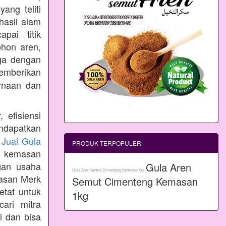
ang teliti
hasil alam
pai titik
ohon aren,
aga dengan
emberikan
rnaan dan
 efisiensi
ndapatkan
n
Jual Gula
PRODUK TERPOPULER
 kemasan
gan usaha
Gula Aren
Gula Aren Semut Cimenteng Kemasan 6gr
masan Merk
Semut Cimenteng Kemasan
etat untuk
1kg
ari mitra
i dan bisa