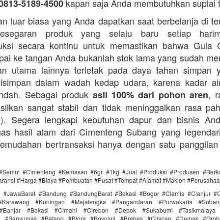
kapan saja Anda membutuhkan suplai 
0813-5189-4500
n luar biasa yang Anda dapatkan saat berbelanja di t
esegaran produk yang selalu baru setiap hari
ksi secara kontinu untuk memastikan bahwa Gula 
ai ke tangan Anda bukanlah stok lama yang sudah m
an utama lainnya terletak pada daya tahan simpan 
disimpan dalam wadah kedap udara, karena kadar ai
endah. Sebagai produk
, 
asli 100% dari pohon aren
silkan sangat stabil dan tidak meninggalkan rasa pahi
te). Segera lengkapi kebutuhan dapur dan bisnis A
as hasil alam dari Cimenteng Subang yang legendari
kemudahan bertransaksi hanya dengan satu panggilan
#Semut #Cimenteng #Kemasan #6gr #1kg #Jual #Produksi #Produsen #Berku
aransi #Harga #Biaya #Pembuatan #Pusat #Tempat #Alamat #Maklon #Perusaha
i #JawaBarat #Bandung #BandungBarat #Bekasi #Bogor #Ciamis #Cianjur #C
#Karawang #Kuningan #Majalengka #Pangandaran #Purwakarta #Suba
Banjar #Bekasi #Cimahi #Cirebon #Depok #Sukabumi #Tasikmalaya
ra #Banyumas #Batang #Blora #Boyolali #Brebes #Cilacap #Demak #Grob