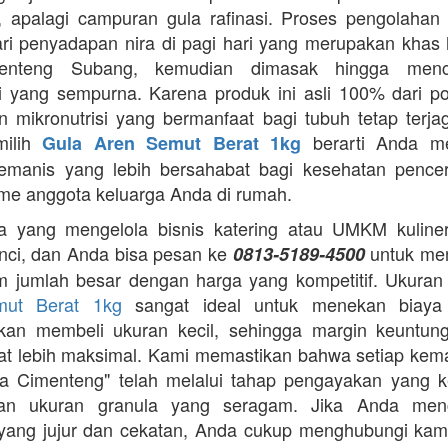
 apalagi campuran gula rafinasi. Proses pengolahan y
ari penyadapan nira di pagi hari yang merupakan khas 
enteng Subang, kemudian dimasak hingga menca
asi yang sempurna. Karena produk ini asli 100% dari p
 mikronutrisi yang bermanfaat bagi tubuh tetap terj
milih
berarti Anda m
Gula Aren Semut Berat 1kg
emanis yang lebih bersahabat bagi kesehatan pence
me anggota keluarga Anda di rumah.
 yang mengelola bisnis katering atau UMKM kuliner,
nci, dan Anda bisa pesan ke
untuk me
0813-5189-4500
m jumlah besar dengan harga yang kompetitif. Ukura
mut Berat 1kg
sangat ideal untuk menekan biaya
gkan membeli ukuran kecil, sehingga margin keuntun
t lebih maksimal. Kami memastikan bahwa setiap ke
a Cimenteng" telah melalui tahap pengayakan yang k
an ukuran granula yang seragam. Jika Anda menc
i yang jujur dan cekatan, Anda cukup menghubungi kam