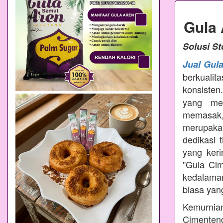
Gula
Solusi S
Jual Gul
berkualit
konsisten
yang mem
memasak
merupakan
dedikasi 
yang ker
"Gula Ci
kedalama
biasa yang
Kemurnian
Cimenteng