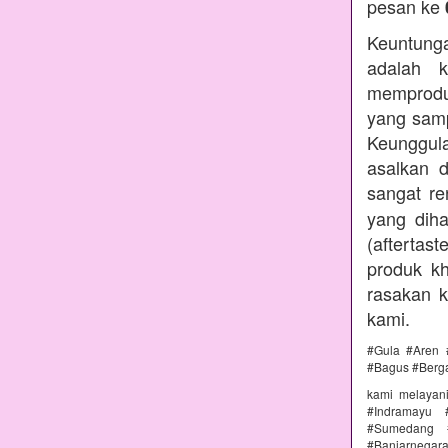
pesan ke
Keuntunga
adalah k
memprodu
yang samp
Keunggul
asalkan 
sangat r
yang diha
(aftertas
produk kh
rasakan 
kami.
#Gula #Aren 
#Bagus #Berg
kami melayan
#Indramayu 
#Sumedang #
#Banjarnega