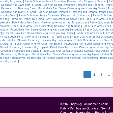
san 1kg Tangerang
|
Pabrik Gula Aren Semut Cimenteng Kemasan 1kg Tangerang Selatan
|
Pab
 Kemasan 1kg Jawa Barat
|
Pabrik Gula Aren Semut Cimenteng Kemasan 1kg Bandung
|
Pabri
g Kemasan 1kg Bandung Barat
|
Pabrik Gula Aren Semut Cimenteng Kemasan 1kg Ciamis
|
Pabr
 Kemasan 1kg Cianjur
|
Pabrik Gula Aren Semut Cimenteng Kemasan 1kg Cirebon
|
Pabrik Gul
san 1kg Garut
|
Pabrik Gula Aren Semut Cimenteng Kemasan 1kg Indramayu
|
Pabrik Gula Are
san 1kg Karawang
|
Pabrik Gula Aren Semut Cimenteng Kemasan 1kg
|
Pabrik Gula Aren Semu
jalengka
|
Pabrik Gula Aren Semut Cimenteng Kemasan 1kg Pangandaran
|
Pabrik Gula Aren 
rwakarta
|
Pabrik Gula Aren Semut Cimenteng Kemasan 1kg Subang
|
Pabrik Gula Aren Semut 
kabumi
|
Pabrik Gula Aren Semut Cimenteng Kemasan 1kg Sumedang
|
Pabrik Gula Aren Semu
jar
|
Pabrik Gula Aren Semut Cimenteng Kemasan 1kg Cimahi
|
Pabrik Gula Aren Semut Cime
rik Gula Aren Semut Cimenteng Kemasan 1kg Tasikmalaya
|
Pabrik Gula Aren Semut Cimenten
abrik Gula Aren Semut Cimenteng Kemasan 1kg Banjarnegara
|
Pabrik Gula Aren Semut Cimen
ik Gula Aren Semut Cimenteng Kemasan 1kg Batang
|
Pabrik Gula Aren Semut Cimenteng Kema
n Semut Cimenteng Kemasan 1kg Boyolali
|
Pabrik Gula Aren Semut Cimenteng Kemasan 1kg Br
 Cimenteng Kemasan 1kg Cilacap
|
Pabrik Gula Aren Semut Cimenteng Kemasan 1kg Demak
|
P
g Kemasan 1kg Grobogan
|
Pabrik Gula Aren Semut Cimenteng Kemasan 1kg Jepara
|
Pabrik G
san 1kg Karanganyar
|
Pabrik Gula Aren Semut Cimenteng Kemasan 1kg Kebumen
|
Pabrik Gul
an 1kg Klaten
|
(current)
1
2
3
...
© 2026 https://gulacimenteng.com/
Pabrik Pembuatan Gula Aren Semut
Cimenteng Harga Murah Bagus Berkua