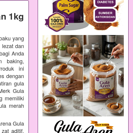
n 1kg
 baku yang
 lezat dan
bagi Anda
n baking,
oduk ini
ses dengan
tiran gula
Merk Gula
 memiliki
ula merah
arena Gula
at aditif,