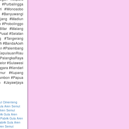
#Purbalingga
ri #Wonosobo
n #Banyuwangi
ajang #Madiun
 #Probolinggo
itar #Malang
Pusat #Selatan
g #Tangerang
eh #BandaAceh
an #Palembang
epulauanRiau
PalangkaRaya
elor #Sulawesi
ggara #Kendari
imur #Kupang
#Ambon #Papua
 #Jayawijaya
ut Cimenteng
ula Aren Semut
 Aren Semut
rik Gula Aren
|
Pabrik Gula Aren
abrik Gula Aren
Aren Semut