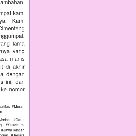
tambahan.
empat kami
nya. Kami
Cimenteng
enggumpal.
yang lama
rnya yang
rasa manis
t di akhir
nda dengan
s ini, dan
 ke nomor
alitas #Murah
an
irebon #Garut
ng #Sukabumi
 #JawaTengah
ogan #Jepara