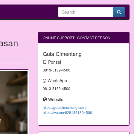
ONLINE SUPPORT | CONTACT PERSON
asan
Gula Cimenteng
Ponsel
0813-5189-4500
WhatsApp
0813-5189-4500
Website
https://gulacimenteng.com/
https://wa.me/6281351894500