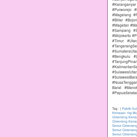
#Karanganya
#Purworejo 
#Magelang #P
#Blitar #Boj
#Magetan #Ma
#Sampang #S
#Mojokerto #P
#Timur #Uta
#TangerangSe
#SumateraUta
#Bengkulu #
#TanjungPin
#KalimantanSe
#SulawesiUtar
#SulawesiBa
#NusaTenggar
Barat #Mano
#PapuaSelata
Tag :
|
Pabrik Gu
Kemasan 1kg Mur
Cimenteng Kemas
Cimenteng Kemas
Semut Cimenteng
Semut Cimenteng
Semut Cimenten