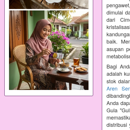
pengawet,
dimulai d
dari Cim
kristalis
kandungan
baik. Me
asupan p
metabolis
Bagi Anda
adalah ku
stok dala
Aren Se
dibandin
Anda dapa
Gula "Gul
memastik
distribus