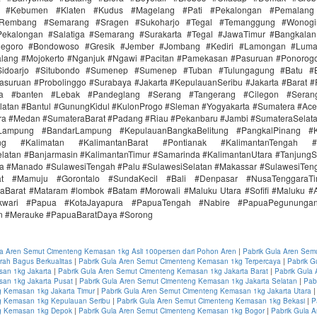
r #Kebumen #Klaten #Kudus #Magelang #Pati #Pekalongan #Pemalang 
#Rembang #Semarang #Sragen #Sukoharjo #Tegal #Temanggung #Wonogi
ekalongan #Salatiga #Semarang #Surakarta #Tegal #JawaTimur #Bangkala
onegoro #Bondowoso #Gresik #Jember #Jombang #Kediri #Lamongan #Lum
lang #Mojokerto #Nganjuk #Ngawi #Pacitan #Pamekasan #Pasuruan #Ponorogo
idoarjo #Situbondo #Sumenep #Sumenep #Tuban #Tulungagung #Batu #Bl
asuruan #Probolinggo #Surabaya #Jakarta #KepulauanSeribu #Jakarta #Barat #
ra #banten #Lebak #Pandeglang #Serang #Tangerang #Cilegon #Seran
latan #Bantul #GunungKidul #KulonProgo #Sleman #Yogyakarta #Sumatera #Ac
ra #Medan #SumateraBarat #Padang #Riau #Pekanbaru #Jambi #SumateraSelat
Lampung #BandarLampung #KepulauanBangkaBelitung #PangkalPinang #K
ang #Kalimatan #KalimantanBarat #Pontianak #KalimantanTengah #
latan #Banjarmasin #KalimantanTimur #Samarinda #KalimantanUtara #TanjungS
a #Manado #SulawesiTengah #Palu #SulawesiSelatan #Makassar #SulawesiTen
rat #Mamuju #Gorontalo #SundaKecil #Bali #Denpasar #NusaTenggaraT
aBarat #Mataram #lombok #Batam #Morowali #Maluku Utara #Sofifi #Maluku 
kwari #Papua #KotaJayapura #PapuaTengah #Nabire #PapuaPegunungan
n #Merauke #PapuaBaratDaya #Sorong
la Aren Semut Cimenteng Kemasan 1kg Asli 100persen dari Pohon Aren
|
Pabrik Gula Aren Sem
ah Bagus Berkualitas
|
Pabrik Gula Aren Semut Cimenteng Kemasan 1kg Terpercaya
|
Pabrik G
an 1kg Jakarta
|
Pabrik Gula Aren Semut Cimenteng Kemasan 1kg Jakarta Barat
|
Pabrik Gula
an 1kg Jakarta Pusat
|
Pabrik Gula Aren Semut Cimenteng Kemasan 1kg Jakarta Selatan
|
Pab
 Kemasan 1kg Jakarta Timur
|
Pabrik Gula Aren Semut Cimenteng Kemasan 1kg Jakarta Utara
 Kemasan 1kg Kepulauan Seribu
|
Pabrik Gula Aren Semut Cimenteng Kemasan 1kg Bekasi
|
P
g Kemasan 1kg Depok
|
Pabrik Gula Aren Semut Cimenteng Kemasan 1kg Bogor
|
Pabrik Gula 