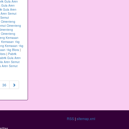
rik Gula Aren
k Gula Aren
ik Gula Aren
a Aren Semut
n Semut
t Cimenteng
Semut Cimenteng
Cimenteng
t Cimenteng
nteng Kemasan
g Kemasan 1kg
teng Kemasan 1kg
san 1kg Blora
|
ebes
|
Pabrik
abrik Gula Aren
ula Aren Semut
a Aren Semut
36
RSS
|
sitemap.xml
litas.