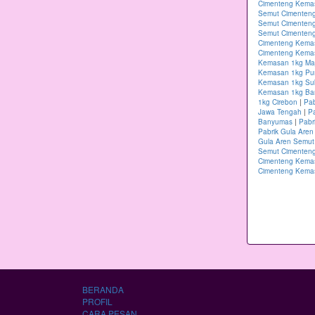
Cimenteng Kema
Semut Cimenteng
Semut Cimenten
Semut Cimenteng
Cimenteng Kema
Cimenteng Kema
Kemasan 1kg Ma
Kemasan 1kg Pu
Kemasan 1kg Su
Kemasan 1kg Ban
1kg Cirebon
|
Pab
Jawa Tengah
|
P
Banyumas
|
Pabr
Pabrik Gula Are
Gula Aren Semut
Semut Cimenten
Cimenteng Kema
Cimenteng Kemas
BERANDA
PROFIL
CARA PESAN