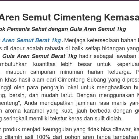
 Aren Semut Cimenteng Kemasa
tok Pemanis Sehat dengan Gula Aren Semut 1kg
Menjaga ketersediaan bahan
a Aren Semut Berat 1kg
-
as di dapur adalah rahasia di balik setiap hidangan yang
.
hadir sebagai jawaban 
Gula Aren Semut Berat 1kg
butuhkan kuantitas lebih besar untuk keperlua
, maupun campuran minuman harian keluarga. Pr
 khas hasil alam dari Cimenteng Subang yang dipro
tinggi oleh para pengrajin lokal untuk menghasilkan bu
ing, bersih, dan mudah larut. Dengan menggunakan 
menteng", Anda mendapatkan jaminan rasa manis yang
n aroma karamel yang kuat, jauh berbeda dengan g
 seringkali memiliki tekstur keras dan sulit diolah.
 produk menjadi keunggulan yang tidak bisa ditawar, k
 dijamin asli 100% dari pohon aren tanpa tambahan z