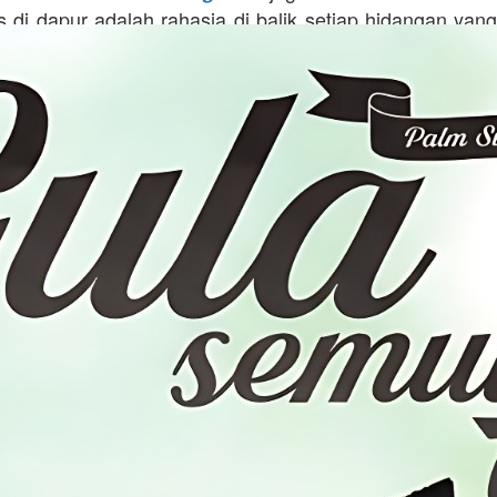
as di dapur adalah rahasia di balik setiap hidangan yang
.
hadir sebagai jawaban 
Gula Aren Semut Berat 1kg
butuhkan kuantitas lebih besar untuk keperlua
, maupun campuran minuman harian keluarga. Pr
 khas hasil alam dari Cimenteng Subang yang dipro
tinggi oleh para pengrajin lokal untuk menghasilkan bu
ing, bersih, dan mudah larut. Dengan menggunakan 
menteng", Anda mendapatkan jaminan rasa manis yang
n aroma karamel yang kuat, jauh berbeda dengan g
 seringkali memiliki tekstur keras dan sulit diolah.
 produk menjadi keunggulan yang tidak bisa ditawar, k
 dijamin asli 100% dari pohon aren tanpa tambahan z
 apalagi campuran gula rafinasi. Proses pengolahan y
ari penyadapan nira di pagi hari yang merupakan khas 
enteng Subang, kemudian dimasak hingga menca
asi yang sempurna. Karena produk ini asli 100% dari p
 mikronutrisi yang bermanfaat bagi tubuh tetap terj