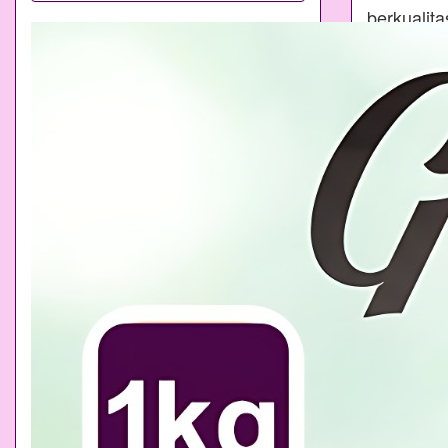
berkualit
konsisten
yang mem
memasak
merupakan
dedikasi 
yang ker
"Gula Ci
kedalama
biasa yang
Kemurnian
Cimenteng
pengawet,
dimulai d
dari Cim
kristalis
kandungan