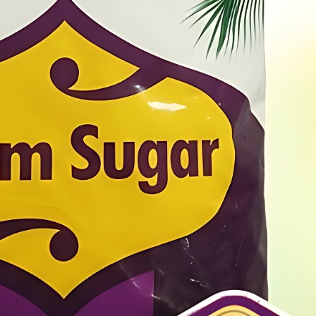
an utama lainnya terletak pada daya tahan simpan 
disimpan dalam wadah kedap udara, karena kadar ai
endah. Sebagai produk
, 
asli 100% dari pohon aren
silkan sangat stabil dan tidak meninggalkan rasa pahi
te). Segera lengkapi kebutuhan dapur dan bisnis A
as hasil alam dari Cimenteng Subang yang legendari
kemudahan bertransaksi hanya dengan satu panggilan
en #Semut #Cimenteng #Kemasan #6gr #1kg #Jual #Produksi
as #Murah #Bagus #Bergaransi #Harga #Biaya #Pembuatan #Pu
aklon #Perusahaan
ani #JawaBarat #Bandung #BandungBarat #Bekasi #Bogor #Ciam
arut #Indramayu #Karawang #Kuningan #Majalengka #Pangandaran
ukabumi #Sumedang #Banjar #Bekasi #Cimahi #Cirebon #Depo
ya #JawaTengah #Banjarnegara #Banyumas #Batang #Blora #Boyol
Demak #Grobogan #Jepara #Karanganyar #Kebumen #Klaten #Kudu
alongan #Pemalang #Purbalingga #Purworejo #Rembang #Semar
 #Tegal #Temanggung #Wonogiri #Wonosobo #Magelang #Pekalonga
#Surakarta #Tegal #JawaTimur #Bangkalan #Banyuwangi #Blitar 
 #Gresik #Jember #Jombang #Kediri #Lamongan #Lumajang #Madi