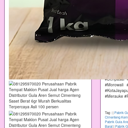
#Malang #
#Proboling
#Batu #Bl
#Kepulauan
#Pandeglang
#GunungKi
#Sumatera
#Sumater
#Kepulauan
#Kalimanta
#Banjarmas
#Sulawesi
#SulawesiT
#Denpasar 
#Morowali 
#KotaJayap
#Merauke #
Tag :
|
Pabrik G
Cimenteng Kema
Pabrik Gula Ar
Barat
|
Pabrik G