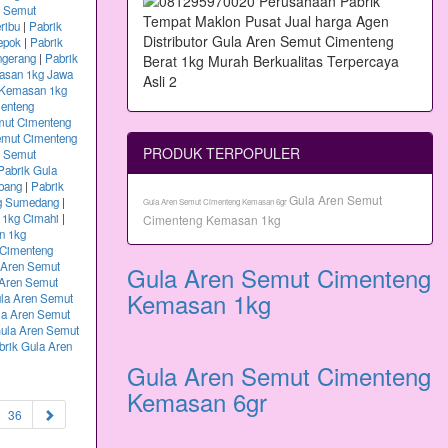
n Semut
ribu
|
Pabrik
epok
|
Pabrik
ngerang
|
Pabrik
asan 1kg Jawa
 Kemasan 1kg
menteng
mut Cimenteng
emut Cimenteng
PRODUK TERPOPULER
n Semut
Pabrik Gula
bang
|
Pabrik
Gula Aren Semut
kg Sumedang
|
Gula Aren Semut Cimenteng Kemasan 6gr
 1kg Cimahi
|
Cimenteng Kemasan 1kg
n 1kg
 Cimenteng
 Aren Semut
Gula Aren Semut Cimenteng
 Aren Semut
Kemasan 1kg
ula Aren Semut
la Aren Semut
Gula Aren Semut
brik Gula Aren
Gula Aren Semut Cimenteng
Kemasan 6gr
36