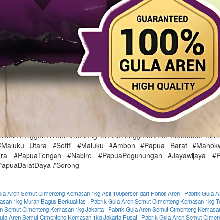
Mojokerto #Nganjuk #Ngawi #Pacitan #Pamekasan #Pasuruan
go #Sampang #Sidoarjo #Situbondo #Sumenep #Sumenep #Tuban #
itar #Malang #Mojokerto #Pasuruan #Probolinggo #Surabay
Seribu #Jakarta #Barat #Pusat #Selatan #Timur #Utara #ba
 #Serang #Tangerang #Cilegon #Serang #Tangerang #TangerangSel
dul #KulonProgo #Sleman #Yogyakarta #Sumatera #Aceh 
Utara #Medan #SumateraBarat #Padang #Riau #Pekanb
aSelatan #Palembang #Bengkulu #Lampung #Band
BangkaBelitung #PangkalPinang #KepulauanRiau #TanjungPinang
nBarat #Pontianak #KalimantanTengah #PalangkaRaya #Kalima
in #KalimantanTimur #Samarinda #KalimantanUtara #TanjungSelo
Utara #Manado #SulawesiTengah #Palu #SulawesiSelatan
enggara #Kendari #SulawesiBarat #Mamuju #Gorontalo #Sunda
#NusaTenggaraTimur #Kupang #NusaTenggaraBarat #Mataram #lo
#Maluku Utara #Sofifi #Maluku #Ambon #Papua Barat #Manok
ura #PapuaTengah #Nabire #PapuaPegunungan #Jayawijaya #P
PapuaBaratDaya #Sorong
ula Aren Semut Cimenteng Kemasan 1kg Asli 100persen dari Pohon Aren
|
Pabrik Gula A
san 1kg Murah Bagus Berkualitas
|
Pabrik Gula Aren Semut Cimenteng Kemasan 1kg T
en Semut Cimenteng Kemasan 1kg Jakarta
|
Pabrik Gula Aren Semut Cimenteng Kemasan
ula Aren Semut Cimenteng Kemasan 1kg Jakarta Pusat
|
Pabrik Gula Aren Semut Cime