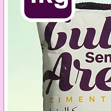
baik. Me
asupan p
metabolis
Bagi Anda
adalah ku
stok dala
Aren Se
dibandin
Anda dapa
Gula "Gul
memastik
distribus
pesan ke
Keuntunga
adalah k
memprodu
yang samp