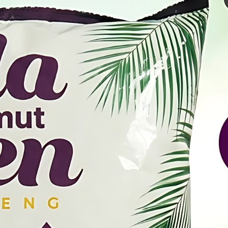
milih
berarti Anda m
Gula Aren Semut Berat 1kg
emanis yang lebih bersahabat bagi kesehatan pence
me anggota keluarga Anda di rumah.
 yang mengelola bisnis katering atau UMKM kuliner,
nci, dan Anda bisa pesan ke
untuk me
0813-5189-4500
m jumlah besar dengan harga yang kompetitif. Ukura
mut Berat 1kg
sangat ideal untuk menekan biaya
gkan membeli ukuran kecil, sehingga margin keuntun
t lebih maksimal. Kami memastikan bahwa setiap ke
a Cimenteng" telah melalui tahap pengayakan yang k
an ukuran granula yang seragam. Jika Anda menc
i yang jujur dan cekatan, Anda cukup menghubungi kam
kapan saja Anda membutuhkan suplai 
0813-5189-4500
n luar biasa yang Anda dapatkan saat berbelanja di t
esegaran produk yang selalu baru setiap hari
ksi secara kontinu untuk memastikan bahwa Gula 
ai ke tangan Anda bukanlah stok lama yang sudah m