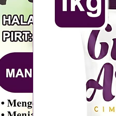
emberikan
rnaan dan
 efisiensi
ndapatkan
n
Jual Gula
 kemasan
gan usaha
masan Merk
etat untuk
ari mitra
i dan bisa
tambahan.
empat kami
nya. Kami
Cimenteng
enggumpal.