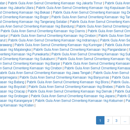
atan
|
Pabrik Gula Aren Semut Cimenteng Kemasan 1kg Jakarta Timur
|
Pabrik Gula Are
san 1kg Jakarta Utara
|
Pabrik Gula Aren Semut Cimenteng Kemasan 1kg Kepulauan Se
t Cimenteng Kemasan 1kg Bekasi
|
Pabrik Gula Aren Semut Cimenteng Kemasan 1kg D
ut Cimenteng Kemasan 1kg Bogor
|
Pabrik Gula Aren Semut Cimenteng Kemasan 1kg Ta
t Cimenteng Kemasan 1kg Tangerang Selatan
|
Pabrik Gula Aren Semut Cimenteng Kem
Gula Aren Semut Cimenteng Kemasan 1kg Bandung
|
Pabrik Gula Aren Semut Cimenteng
|
Pabrik Gula Aren Semut Cimenteng Kemasan 1kg Ciamis
|
Pabrik Gula Aren Semut Ci
anjur
|
Pabrik Gula Aren Semut Cimenteng Kemasan 1kg Cirebon
|
Pabrik Gula Aren Se
arut
|
Pabrik Gula Aren Semut Cimenteng Kemasan 1kg Indramayu
|
Pabrik Gula Aren S
arawang
|
Pabrik Gula Aren Semut Cimenteng Kemasan 1kg Kuningan
|
Pabrik Gula Are
asan 1kg Majalengka
|
Pabrik Gula Aren Semut Cimenteng Kemasan 1kg Pangandaran
|
menteng Kemasan 1kg Purwakarta
|
Pabrik Gula Aren Semut Cimenteng Kemasan 1kg Su
ut Cimenteng Kemasan 1kg Sukabumi
|
Pabrik Gula Aren Semut Cimenteng Kemasan 1
en Semut Cimenteng Kemasan 1kg Banjar
|
Pabrik Gula Aren Semut Cimenteng Kemasan
en Semut Cimenteng Kemasan 1kg Cirebon
|
Pabrik Gula Aren Semut Cimenteng Kemasa
abrik Gula Aren Semut Cimenteng Kemasan 1kg Jawa Tengah
|
Pabrik Gula Aren Semut
anjarnegara
|
Pabrik Gula Aren Semut Cimenteng Kemasan 1kg Banyumas
|
Pabrik Gula
asan 1kg Batang
|
Pabrik Gula Aren Semut Cimenteng Kemasan 1kg Blora
|
Pabrik Gula
san 1kg Boyolali
|
Pabrik Gula Aren Semut Cimenteng Kemasan 1kg Brebes
|
Pabrik G
san 1kg Cilacap
|
Pabrik Gula Aren Semut Cimenteng Kemasan 1kg Demak
|
Pabrik Gu
asan 1kg Grobogan
|
Pabrik Gula Aren Semut Cimenteng Kemasan 1kg Jepara
|
Pabrik 
asan 1kg Karanganyar
|
Pabrik Gula Aren Semut Cimenteng Kemasan 1kg Kebumen
|
Pa
ng Kemasan 1kg Klaten
|
(current)
1
2
3
...