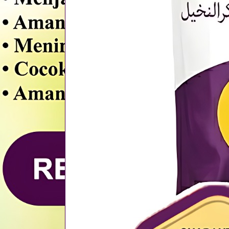
yang lama
rnya yang
rasa manis
t di akhir
nda dengan
s ini, dan
 ke nomor
 #Produsen
sat #Tempat
is #Cianjur
 #Purwakarta
k #Sukabumi
ali #Brebes
s #Magelang
ang #Sragen
n #Salatiga
#Bojonegoro
un #Magetan