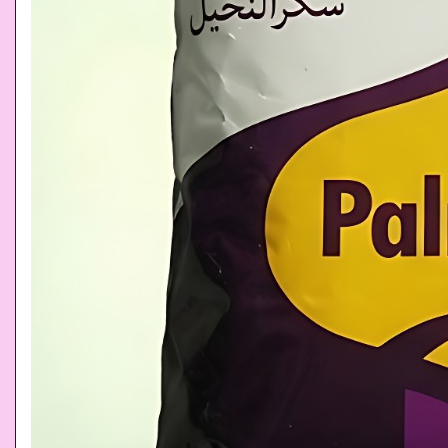
Keunggul
asalkan 
sangat r
yang diha
(aftertas
produk kh
rasakan 
kami.
#Gula #Ar
#Berkualit
#Alamat #M
kami melay
#Cirebon #G
#Subang #S
#Tasikmala
#Cilacap #
#Pati #Pek
#Sukoharjo
#Semarang 
#Bondowoso