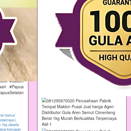
 #Ponorogo
Tulungagung
a #Jakarta
nten #Lebak
atan #Bantul
#BandaAceh
aru #Jambi
arLampung
 #Kalimatan
ntanSelatan
r #Sulawesi
 #Makassar
Kecil #Bali
mbok #Batam
wari #Papua
apuaSelatan
ren Semut
erpercaya
|
 1kg Jakarta
nteng Kemasan