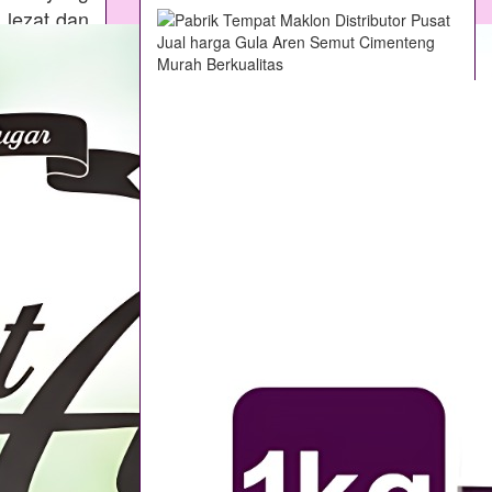
 lezat dan
bagi Anda
n baking,
oduk ini
ses dengan
tiran gula
Merk Gula
 memiliki
ula merah
arena Gula
at aditif,
ang teliti
hasil alam
pai titik
ohon aren,
aga dengan