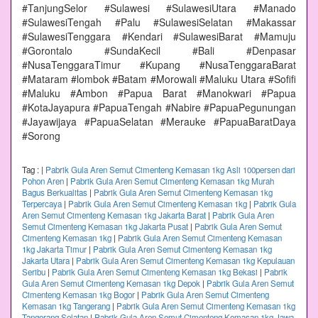
#TanjungSelor #Sulawesi #SulawesiUtara #Manado
#SulawesiTengah #Palu #SulawesiSelatan #Makassar
#SulawesiTenggara #Kendari #SulawesiBarat #Mamuju
#Gorontalo #SundaKecil #Bali #Denpasar
#NusaTenggaraTimur #Kupang #NusaTenggaraBarat
#Mataram #lombok #Batam #Morowali #Maluku Utara #Sofifi
#Maluku #Ambon #Papua Barat #Manokwari #Papua
#KotaJayapura #PapuaTengah #Nabire #PapuaPegunungan
#Jayawijaya #PapuaSelatan #Merauke #PapuaBaratDaya
#Sorong
Tag :
|
Pabrik Gula Aren Semut Cimenteng Kemasan 1kg Asli 100persen dari
Pohon Aren
|
Pabrik Gula Aren Semut Cimenteng Kemasan 1kg Murah
Bagus Berkualitas
|
Pabrik Gula Aren Semut Cimenteng Kemasan 1kg
Terpercaya
|
Pabrik Gula Aren Semut Cimenteng Kemasan 1kg
|
Pabrik Gula
Aren Semut Cimenteng Kemasan 1kg Jakarta Barat
|
Pabrik Gula Aren
Semut Cimenteng Kemasan 1kg Jakarta Pusat
|
Pabrik Gula Aren Semut
Cimenteng Kemasan 1kg
|
Pabrik Gula Aren Semut Cimenteng Kemasan
1kg Jakarta Timur
|
Pabrik Gula Aren Semut Cimenteng Kemasan 1kg
Jakarta Utara
|
Pabrik Gula Aren Semut Cimenteng Kemasan 1kg Kepulauan
Seribu
|
Pabrik Gula Aren Semut Cimenteng Kemasan 1kg Bekasi
|
Pabrik
Gula Aren Semut Cimenteng Kemasan 1kg Depok
|
Pabrik Gula Aren Semut
Cimenteng Kemasan 1kg Bogor
|
Pabrik Gula Aren Semut Cimenteng
Kemasan 1kg Tangerang
|
Pabrik Gula Aren Semut Cimenteng Kemasan 1kg
Tangerang Selatan
|
Pabrik Gula Aren Semut Cimenteng Kemasan 1kg Jawa