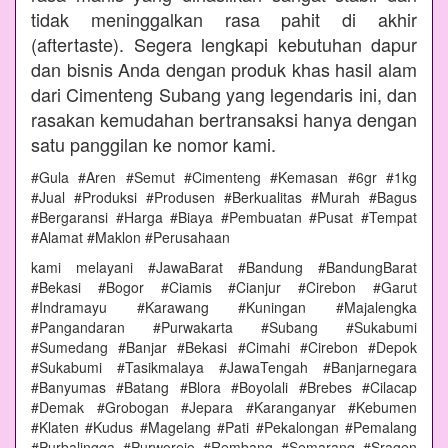
tidak meninggalkan rasa pahit di akhir
(aftertaste). Segera lengkapi kebutuhan dapur
dan bisnis Anda dengan produk khas hasil alam
dari Cimenteng Subang yang legendaris ini, dan
rasakan kemudahan bertransaksi hanya dengan
satu panggilan ke nomor kami.
#Gula #Aren #Semut #Cimenteng #Kemasan #6gr #1kg
#Jual #Produksi #Produsen #Berkualitas #Murah #Bagus
#Bergaransi #Harga #Biaya #Pembuatan #Pusat #Tempat
#Alamat #Maklon #Perusahaan
kami melayani #JawaBarat #Bandung #BandungBarat
#Bekasi #Bogor #Ciamis #Cianjur #Cirebon #Garut
#Indramayu #Karawang #Kuningan #Majalengka
#Pangandaran #Purwakarta #Subang #Sukabumi
#Sumedang #Banjar #Bekasi #Cimahi #Cirebon #Depok
#Sukabumi #Tasikmalaya #JawaTengah #Banjarnegara
#Banyumas #Batang #Blora #Boyolali #Brebes #Cilacap
#Demak #Grobogan #Jepara #Karanganyar #Kebumen
#Klaten #Kudus #Magelang #Pati #Pekalongan #Pemalang
#Purbalingga #Purworejo #Rembang #Semarang #Sragen