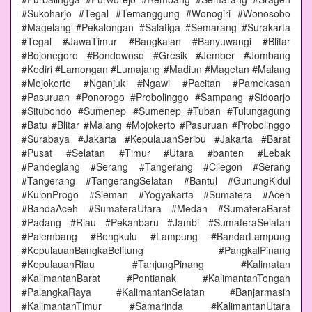
#Sukoharjo #Tegal #Temanggung #Wonogiri #Wonosobo
#Magelang #Pekalongan #Salatiga #Semarang #Surakarta
#Tegal #JawaTimur #Bangkalan #Banyuwangi #Blitar
#Bojonegoro #Bondowoso #Gresik #Jember #Jombang
#Kediri #Lamongan #Lumajang #Madiun #Magetan #Malang
#Mojokerto #Nganjuk #Ngawi #Pacitan #Pamekasan
#Pasuruan #Ponorogo #Probolinggo #Sampang #Sidoarjo
#Situbondo #Sumenep #Sumenep #Tuban #Tulungagung
#Batu #Blitar #Malang #Mojokerto #Pasuruan #Probolinggo
#Surabaya #Jakarta #KepulauanSeribu #Jakarta #Barat
#Pusat #Selatan #Timur #Utara #banten #Lebak
#Pandeglang #Serang #Tangerang #Cilegon #Serang
#Tangerang #TangerangSelatan #Bantul #GunungKidul
#KulonProgo #Sleman #Yogyakarta #Sumatera #Aceh
#BandaAceh #SumateraUtara #Medan #SumateraBarat
#Padang #Riau #Pekanbaru #Jambi #SumateraSelatan
#Palembang #Bengkulu #Lampung #BandarLampung
#KepulauanBangkaBelitung #PangkalPinang
#KepulauanRiau #TanjungPinang #Kalimatan
#KalimantanBarat #Pontianak #KalimantanTengah
#PalangkaRaya #KalimantanSelatan #Banjarmasin
#KalimantanTimur #Samarinda #KalimantanUtara