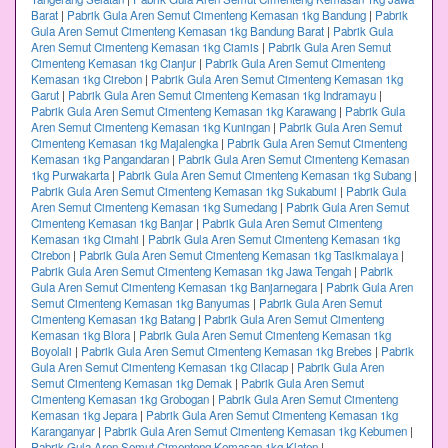
Barat
|
Pabrik Gula Aren Semut Cimenteng Kemasan 1kg Bandung
|
Pabrik
Gula Aren Semut Cimenteng Kemasan 1kg Bandung Barat
|
Pabrik Gula
Aren Semut Cimenteng Kemasan 1kg Ciamis
|
Pabrik Gula Aren Semut
Cimenteng Kemasan 1kg Cianjur
|
Pabrik Gula Aren Semut Cimenteng
Kemasan 1kg Cirebon
|
Pabrik Gula Aren Semut Cimenteng Kemasan 1kg
Garut
|
Pabrik Gula Aren Semut Cimenteng Kemasan 1kg Indramayu
|
Pabrik Gula Aren Semut Cimenteng Kemasan 1kg Karawang
|
Pabrik Gula
Aren Semut Cimenteng Kemasan 1kg Kuningan
|
Pabrik Gula Aren Semut
Cimenteng Kemasan 1kg Majalengka
|
Pabrik Gula Aren Semut Cimenteng
Kemasan 1kg Pangandaran
|
Pabrik Gula Aren Semut Cimenteng Kemasan
1kg Purwakarta
|
Pabrik Gula Aren Semut Cimenteng Kemasan 1kg Subang
|
Pabrik Gula Aren Semut Cimenteng Kemasan 1kg Sukabumi
|
Pabrik Gula
Aren Semut Cimenteng Kemasan 1kg Sumedang
|
Pabrik Gula Aren Semut
Cimenteng Kemasan 1kg Banjar
|
Pabrik Gula Aren Semut Cimenteng
Kemasan 1kg Cimahi
|
Pabrik Gula Aren Semut Cimenteng Kemasan 1kg
Cirebon
|
Pabrik Gula Aren Semut Cimenteng Kemasan 1kg Tasikmalaya
|
Pabrik Gula Aren Semut Cimenteng Kemasan 1kg Jawa Tengah
|
Pabrik
Gula Aren Semut Cimenteng Kemasan 1kg Banjarnegara
|
Pabrik Gula Aren
Semut Cimenteng Kemasan 1kg Banyumas
|
Pabrik Gula Aren Semut
Cimenteng Kemasan 1kg Batang
|
Pabrik Gula Aren Semut Cimenteng
Kemasan 1kg Blora
|
Pabrik Gula Aren Semut Cimenteng Kemasan 1kg
Boyolali
|
Pabrik Gula Aren Semut Cimenteng Kemasan 1kg Brebes
|
Pabrik
Gula Aren Semut Cimenteng Kemasan 1kg Cilacap
|
Pabrik Gula Aren
Semut Cimenteng Kemasan 1kg Demak
|
Pabrik Gula Aren Semut
Cimenteng Kemasan 1kg Grobogan
|
Pabrik Gula Aren Semut Cimenteng
Kemasan 1kg Jepara
|
Pabrik Gula Aren Semut Cimenteng Kemasan 1kg
Karanganyar
|
Pabrik Gula Aren Semut Cimenteng Kemasan 1kg Kebumen
|
Pabrik Gula Aren Semut Cimenteng Kemasan 1kg Klaten
|