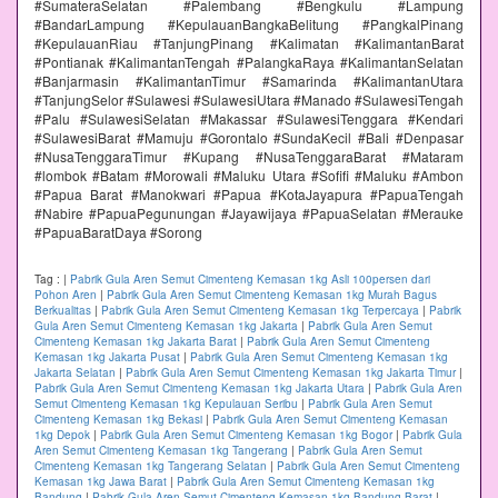
#SumateraSelatan #Palembang #Bengkulu #Lampung
#BandarLampung #KepulauanBangkaBelitung #PangkalPinang
#KepulauanRiau #TanjungPinang #Kalimatan #KalimantanBarat
#Pontianak #KalimantanTengah #PalangkaRaya #KalimantanSelatan
#Banjarmasin #KalimantanTimur #Samarinda #KalimantanUtara
#TanjungSelor #Sulawesi #SulawesiUtara #Manado #SulawesiTengah
#Palu #SulawesiSelatan #Makassar #SulawesiTenggara #Kendari
#SulawesiBarat #Mamuju #Gorontalo #SundaKecil #Bali #Denpasar
#NusaTenggaraTimur #Kupang #NusaTenggaraBarat #Mataram
#lombok #Batam #Morowali #Maluku Utara #Sofifi #Maluku #Ambon
#Papua Barat #Manokwari #Papua #KotaJayapura #PapuaTengah
#Nabire #PapuaPegunungan #Jayawijaya #PapuaSelatan #Merauke
#PapuaBaratDaya #Sorong
Tag :
|
Pabrik Gula Aren Semut Cimenteng Kemasan 1kg Asli 100persen dari
Pohon Aren
|
Pabrik Gula Aren Semut Cimenteng Kemasan 1kg Murah Bagus
Berkualitas
|
Pabrik Gula Aren Semut Cimenteng Kemasan 1kg Terpercaya
|
Pabrik
Gula Aren Semut Cimenteng Kemasan 1kg Jakarta
|
Pabrik Gula Aren Semut
Cimenteng Kemasan 1kg Jakarta Barat
|
Pabrik Gula Aren Semut Cimenteng
Kemasan 1kg Jakarta Pusat
|
Pabrik Gula Aren Semut Cimenteng Kemasan 1kg
Jakarta Selatan
|
Pabrik Gula Aren Semut Cimenteng Kemasan 1kg Jakarta Timur
|
Pabrik Gula Aren Semut Cimenteng Kemasan 1kg Jakarta Utara
|
Pabrik Gula Aren
Semut Cimenteng Kemasan 1kg Kepulauan Seribu
|
Pabrik Gula Aren Semut
Cimenteng Kemasan 1kg Bekasi
|
Pabrik Gula Aren Semut Cimenteng Kemasan
1kg Depok
|
Pabrik Gula Aren Semut Cimenteng Kemasan 1kg Bogor
|
Pabrik Gula
Aren Semut Cimenteng Kemasan 1kg Tangerang
|
Pabrik Gula Aren Semut
Cimenteng Kemasan 1kg Tangerang Selatan
|
Pabrik Gula Aren Semut Cimenteng
Kemasan 1kg Jawa Barat
|
Pabrik Gula Aren Semut Cimenteng Kemasan 1kg
Bandung
|
Pabrik Gula Aren Semut Cimenteng Kemasan 1kg Bandung Barat
|