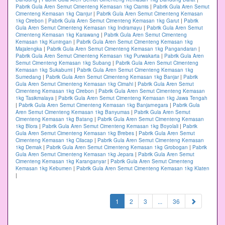
Pabrik Gula Aren Semut Cimenteng Kemasan 1kg Ciamis
|
Pabrik Gula Aren Semut
Cimenteng Kemasan 1kg Cianjur
|
Pabrik Gula Aren Semut Cimenteng Kemasan
1kg Cirebon
|
Pabrik Gula Aren Semut Cimenteng Kemasan 1kg Garut
|
Pabrik
Gula Aren Semut Cimenteng Kemasan 1kg Indramayu
|
Pabrik Gula Aren Semut
Cimenteng Kemasan 1kg Karawang
|
Pabrik Gula Aren Semut Cimenteng
Kemasan 1kg Kuningan
|
Pabrik Gula Aren Semut Cimenteng Kemasan 1kg
Majalengka
|
Pabrik Gula Aren Semut Cimenteng Kemasan 1kg Pangandaran
|
Pabrik Gula Aren Semut Cimenteng Kemasan 1kg Purwakarta
|
Pabrik Gula Aren
Semut Cimenteng Kemasan 1kg Subang
|
Pabrik Gula Aren Semut Cimenteng
Kemasan 1kg Sukabumi
|
Pabrik Gula Aren Semut Cimenteng Kemasan 1kg
Sumedang
|
Pabrik Gula Aren Semut Cimenteng Kemasan 1kg Banjar
|
Pabrik
Gula Aren Semut Cimenteng Kemasan 1kg Cimahi
|
Pabrik Gula Aren Semut
Cimenteng Kemasan 1kg Cirebon
|
Pabrik Gula Aren Semut Cimenteng Kemasan
1kg Tasikmalaya
|
Pabrik Gula Aren Semut Cimenteng Kemasan 1kg Jawa Tengah
|
Pabrik Gula Aren Semut Cimenteng Kemasan 1kg Banjarnegara
|
Pabrik Gula
Aren Semut Cimenteng Kemasan 1kg Banyumas
|
Pabrik Gula Aren Semut
Cimenteng Kemasan 1kg Batang
|
Pabrik Gula Aren Semut Cimenteng Kemasan
1kg Blora
|
Pabrik Gula Aren Semut Cimenteng Kemasan 1kg Boyolali
|
Pabrik
Gula Aren Semut Cimenteng Kemasan 1kg Brebes
|
Pabrik Gula Aren Semut
Cimenteng Kemasan 1kg Cilacap
|
Pabrik Gula Aren Semut Cimenteng Kemasan
1kg Demak
|
Pabrik Gula Aren Semut Cimenteng Kemasan 1kg Grobogan
|
Pabrik
Gula Aren Semut Cimenteng Kemasan 1kg Jepara
|
Pabrik Gula Aren Semut
Cimenteng Kemasan 1kg Karanganyar
|
Pabrik Gula Aren Semut Cimenteng
Kemasan 1kg Kebumen
|
Pabrik Gula Aren Semut Cimenteng Kemasan 1kg Klaten
|
(current)
1
2
3
...
36