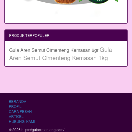
PRODUK TERPOPULER
Gula
Gula Aren Semut Cimenteng Kemasan 6gr
Aren Semut Cimenteng Kemasan 1kg
BERANDA
PROFIL
CARA PESAN
ARTIKEL
HUBUNGI KAMI
© 2026 https://gulacimenteng.com/