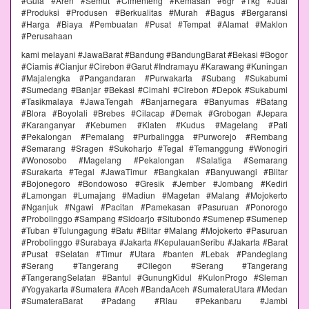
#Gula #Aren #Semut #Cimenteng #Kemasan #6gr #1kg #Jual
#Produksi #Produsen #Berkualitas #Murah #Bagus #Bergaransi
#Harga #Biaya #Pembuatan #Pusat #Tempat #Alamat #Maklon
#Perusahaan
kami melayani #JawaBarat #Bandung #BandungBarat #Bekasi #Bogor
#Ciamis #Cianjur #Cirebon #Garut #Indramayu #Karawang #Kuningan
#Majalengka #Pangandaran #Purwakarta #Subang #Sukabumi
#Sumedang #Banjar #Bekasi #Cimahi #Cirebon #Depok #Sukabumi
#Tasikmalaya #JawaTengah #Banjarnegara #Banyumas #Batang
#Blora #Boyolali #Brebes #Cilacap #Demak #Grobogan #Jepara
#Karanganyar #Kebumen #Klaten #Kudus #Magelang #Pati
#Pekalongan #Pemalang #Purbalingga #Purworejo #Rembang
#Semarang #Sragen #Sukoharjo #Tegal #Temanggung #Wonogiri
#Wonosobo #Magelang #Pekalongan #Salatiga #Semarang
#Surakarta #Tegal #JawaTimur #Bangkalan #Banyuwangi #Blitar
#Bojonegoro #Bondowoso #Gresik #Jember #Jombang #Kediri
#Lamongan #Lumajang #Madiun #Magetan #Malang #Mojokerto
#Nganjuk #Ngawi #Pacitan #Pamekasan #Pasuruan #Ponorogo
#Probolinggo #Sampang #Sidoarjo #Situbondo #Sumenep #Sumenep
#Tuban #Tulungagung #Batu #Blitar #Malang #Mojokerto #Pasuruan
#Probolinggo #Surabaya #Jakarta #KepulauanSeribu #Jakarta #Barat
#Pusat #Selatan #Timur #Utara #banten #Lebak #Pandeglang
#Serang #Tangerang #Cilegon #Serang #Tangerang
#TangerangSelatan #Bantul #GunungKidul #KulonProgo #Sleman
#Yogyakarta #Sumatera #Aceh #BandaAceh #SumateraUtara #Medan
#SumateraBarat #Padang #Riau #Pekanbaru #Jambi