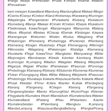
#Harga #Biaya #Pembuatan #Pusat #Tempat #Alamat #Maklon
#Perusahaan
kami melayani #JawaBarat #Bandung #BandungBarat #Bekasi #Bogor
#Ciamis #Cianjur #Cirebon #Garut #Indramayu #Karawang #Kuningan
#Majalengka #Pangandaran #Purwakarta #Subang #Sukabumi
#Sumedang #Banjar #Bekasi #Cimahi #Cirebon #Depok #Sukabumi
#Tasikmalaya #JawaTengah #Banjarnegara #Banyumas #Batang
#Blora #Boyolali #Brebes #Cilacap #Demak #Grobogan #Jepara
#Karanganyar #Kebumen #Klaten #Kudus #Magelang #Pati
#Pekalongan #Pemalang #Purbalingga #Purworejo #Rembang
#Semarang #Sragen #Sukoharjo #Tegal #Temanggung #Wonogiri
#Wonosobo #Magelang #Pekalongan #Salatiga #Semarang
#Surakarta #Tegal #JawaTimur #Bangkalan #Banyuwangi #Blitar
#Bojonegoro #Bondowoso #Gresik #Jember #Jombang #Kediri
#Lamongan #Lumajang #Madiun #Magetan #Malang #Mojokerto
#Nganjuk #Ngawi #Pacitan #Pamekasan #Pasuruan #Ponorogo
#Probolinggo #Sampang #Sidoarjo #Situbondo #Sumenep #Sumenep
#Tuban #Tulungagung #Batu #Blitar #Malang #Mojokerto #Pasuruan
#Probolinggo #Surabaya #Jakarta #KepulauanSeribu #Jakarta #Barat
#Pusat #Selatan #Timur #Utara #banten #Lebak #Pandeglang
#Serang #Tangerang #Cilegon #Serang #Tangerang
#TangerangSelatan #Bantul #GunungKidul #KulonProgo #Sleman
#Yogyakarta #Sumatera #Aceh #BandaAceh #SumateraUtara #Medan
#SumateraBarat #Padang #Riau #Pekanbaru #Jambi
#SumateraSelatan #Palembang #Bengkulu #Lampung
#BandarLampung #KepulauanBangkaBelitung #PangkalPinang