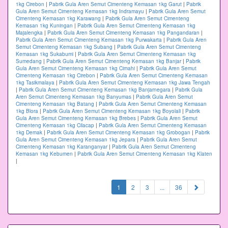
1kg Cirebon
|
Pabrik Gula Aren Semut Cimenteng Kemasan 1kg Garut
|
Pabrik
Gula Aren Semut Cimenteng Kemasan 1kg Indramayu
|
Pabrik Gula Aren Semut
Cimenteng Kemasan 1kg Karawang
|
Pabrik Gula Aren Semut Cimenteng
Kemasan 1kg Kuningan
|
Pabrik Gula Aren Semut Cimenteng Kemasan 1kg
Majalengka
|
Pabrik Gula Aren Semut Cimenteng Kemasan 1kg Pangandaran
|
Pabrik Gula Aren Semut Cimenteng Kemasan 1kg Purwakarta
|
Pabrik Gula Aren
Semut Cimenteng Kemasan 1kg Subang
|
Pabrik Gula Aren Semut Cimenteng
Kemasan 1kg Sukabumi
|
Pabrik Gula Aren Semut Cimenteng Kemasan 1kg
Sumedang
|
Pabrik Gula Aren Semut Cimenteng Kemasan 1kg Banjar
|
Pabrik
Gula Aren Semut Cimenteng Kemasan 1kg Cimahi
|
Pabrik Gula Aren Semut
Cimenteng Kemasan 1kg Cirebon
|
Pabrik Gula Aren Semut Cimenteng Kemasan
1kg Tasikmalaya
|
Pabrik Gula Aren Semut Cimenteng Kemasan 1kg Jawa Tengah
|
Pabrik Gula Aren Semut Cimenteng Kemasan 1kg Banjarnegara
|
Pabrik Gula
Aren Semut Cimenteng Kemasan 1kg Banyumas
|
Pabrik Gula Aren Semut
Cimenteng Kemasan 1kg Batang
|
Pabrik Gula Aren Semut Cimenteng Kemasan
1kg Blora
|
Pabrik Gula Aren Semut Cimenteng Kemasan 1kg Boyolali
|
Pabrik
Gula Aren Semut Cimenteng Kemasan 1kg Brebes
|
Pabrik Gula Aren Semut
Cimenteng Kemasan 1kg Cilacap
|
Pabrik Gula Aren Semut Cimenteng Kemasan
1kg Demak
|
Pabrik Gula Aren Semut Cimenteng Kemasan 1kg Grobogan
|
Pabrik
Gula Aren Semut Cimenteng Kemasan 1kg Jepara
|
Pabrik Gula Aren Semut
Cimenteng Kemasan 1kg Karanganyar
|
Pabrik Gula Aren Semut Cimenteng
Kemasan 1kg Kebumen
|
Pabrik Gula Aren Semut Cimenteng Kemasan 1kg Klaten
|
(current)
1
2
3
...
36