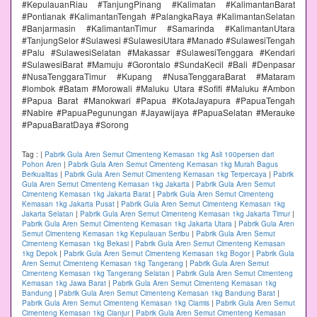
#KepulauanRiau #TanjungPinang #Kalimatan #KalimantanBarat
#Pontianak #KalimantanTengah #PalangkaRaya #KalimantanSelatan
#Banjarmasin #KalimantanTimur #Samarinda #KalimantanUtara
#TanjungSelor #Sulawesi #SulawesiUtara #Manado #SulawesiTengah
#Palu #SulawesiSelatan #Makassar #SulawesiTenggara #Kendari
#SulawesiBarat #Mamuju #Gorontalo #SundaKecil #Bali #Denpasar
#NusaTenggaraTimur #Kupang #NusaTenggaraBarat #Mataram
#lombok #Batam #Morowali #Maluku Utara #Sofifi #Maluku #Ambon
#Papua Barat #Manokwari #Papua #KotaJayapura #PapuaTengah
#Nabire #PapuaPegunungan #Jayawijaya #PapuaSelatan #Merauke
#PapuaBaratDaya #Sorong
Tag :
|
Pabrik Gula Aren Semut Cimenteng Kemasan 1kg Asli 100persen dari
Pohon Aren
|
Pabrik Gula Aren Semut Cimenteng Kemasan 1kg Murah Bagus
Berkualitas
|
Pabrik Gula Aren Semut Cimenteng Kemasan 1kg Terpercaya
|
Pabrik
Gula Aren Semut Cimenteng Kemasan 1kg Jakarta
|
Pabrik Gula Aren Semut
Cimenteng Kemasan 1kg Jakarta Barat
|
Pabrik Gula Aren Semut Cimenteng
Kemasan 1kg Jakarta Pusat
|
Pabrik Gula Aren Semut Cimenteng Kemasan 1kg
Jakarta Selatan
|
Pabrik Gula Aren Semut Cimenteng Kemasan 1kg Jakarta Timur
|
Pabrik Gula Aren Semut Cimenteng Kemasan 1kg Jakarta Utara
|
Pabrik Gula Aren
Semut Cimenteng Kemasan 1kg Kepulauan Seribu
|
Pabrik Gula Aren Semut
Cimenteng Kemasan 1kg Bekasi
|
Pabrik Gula Aren Semut Cimenteng Kemasan
1kg Depok
|
Pabrik Gula Aren Semut Cimenteng Kemasan 1kg Bogor
|
Pabrik Gula
Aren Semut Cimenteng Kemasan 1kg Tangerang
|
Pabrik Gula Aren Semut
Cimenteng Kemasan 1kg Tangerang Selatan
|
Pabrik Gula Aren Semut Cimenteng
Kemasan 1kg Jawa Barat
|
Pabrik Gula Aren Semut Cimenteng Kemasan 1kg
Bandung
|
Pabrik Gula Aren Semut Cimenteng Kemasan 1kg Bandung Barat
|
Pabrik Gula Aren Semut Cimenteng Kemasan 1kg Ciamis
|
Pabrik Gula Aren Semut
Cimenteng Kemasan 1kg Cianjur
|
Pabrik Gula Aren Semut Cimenteng Kemasan