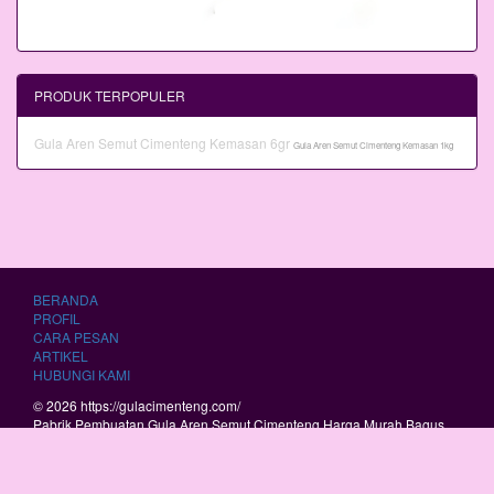
PRODUK TERPOPULER
Gula Aren Semut Cimenteng Kemasan 6gr
Gula Aren Semut Cimenteng Kemasan 1kg
BERANDA
PROFIL
CARA PESAN
ARTIKEL
HUBUNGI KAMI
© 2026 https://gulacimenteng.com/
Pabrik Pembuatan Gula Aren Semut Cimenteng Harga Murah Bagus
Berkualitas.
RSS
|
sitemap.xml