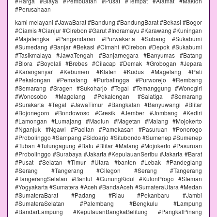
#Harga #Biaya #Pembuatan #Pusat #Tempat #Alamat #Maklon
#Perusahaan
kami melayani #JawaBarat #Bandung #BandungBarat #Bekasi #Bogor
#Ciamis #Cianjur #Cirebon #Garut #Indramayu #Karawang #Kuningan
#Majalengka #Pangandaran #Purwakarta #Subang #Sukabumi
#Sumedang #Banjar #Bekasi #Cimahi #Cirebon #Depok #Sukabumi
#Tasikmalaya #JawaTengah #Banjarnegara #Banyumas #Batang
#Blora #Boyolali #Brebes #Cilacap #Demak #Grobogan #Jepara
#Karanganyar #Kebumen #Klaten #Kudus #Magelang #Pati
#Pekalongan #Pemalang #Purbalingga #Purworejo #Rembang
#Semarang #Sragen #Sukoharjo #Tegal #Temanggung #Wonogiri
#Wonosobo #Magelang #Pekalongan #Salatiga #Semarang
#Surakarta #Tegal #JawaTimur #Bangkalan #Banyuwangi #Blitar
#Bojonegoro #Bondowoso #Gresik #Jember #Jombang #Kediri
#Lamongan #Lumajang #Madiun #Magetan #Malang #Mojokerto
#Nganjuk #Ngawi #Pacitan #Pamekasan #Pasuruan #Ponorogo
#Probolinggo #Sampang #Sidoarjo #Situbondo #Sumenep #Sumenep
#Tuban #Tulungagung #Batu #Blitar #Malang #Mojokerto #Pasuruan
#Probolinggo #Surabaya #Jakarta #KepulauanSeribu #Jakarta #Barat
#Pusat #Selatan #Timur #Utara #banten #Lebak #Pandeglang
#Serang #Tangerang #Cilegon #Serang #Tangerang
#TangerangSelatan #Bantul #GunungKidul #KulonProgo #Sleman
#Yogyakarta #Sumatera #Aceh #BandaAceh #SumateraUtara #Medan
#SumateraBarat #Padang #Riau #Pekanbaru #Jambi
#SumateraSelatan #Palembang #Bengkulu #Lampung
#BandarLampung #KepulauanBangkaBelitung #PangkalPinang