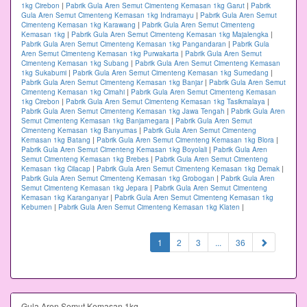
1kg Cirebon
|
Pabrik Gula Aren Semut Cimenteng Kemasan 1kg Garut
|
Pabrik
Gula Aren Semut Cimenteng Kemasan 1kg Indramayu
|
Pabrik Gula Aren Semut
Cimenteng Kemasan 1kg Karawang
|
Pabrik Gula Aren Semut Cimenteng
Kemasan 1kg
|
Pabrik Gula Aren Semut Cimenteng Kemasan 1kg Majalengka
|
Pabrik Gula Aren Semut Cimenteng Kemasan 1kg Pangandaran
|
Pabrik Gula
Aren Semut Cimenteng Kemasan 1kg Purwakarta
|
Pabrik Gula Aren Semut
Cimenteng Kemasan 1kg Subang
|
Pabrik Gula Aren Semut Cimenteng Kemasan
1kg Sukabumi
|
Pabrik Gula Aren Semut Cimenteng Kemasan 1kg Sumedang
|
Pabrik Gula Aren Semut Cimenteng Kemasan 1kg Banjar
|
Pabrik Gula Aren Semut
Cimenteng Kemasan 1kg Cimahi
|
Pabrik Gula Aren Semut Cimenteng Kemasan
1kg Cirebon
|
Pabrik Gula Aren Semut Cimenteng Kemasan 1kg Tasikmalaya
|
Pabrik Gula Aren Semut Cimenteng Kemasan 1kg Jawa Tengah
|
Pabrik Gula Aren
Semut Cimenteng Kemasan 1kg Banjarnegara
|
Pabrik Gula Aren Semut
Cimenteng Kemasan 1kg Banyumas
|
Pabrik Gula Aren Semut Cimenteng
Kemasan 1kg Batang
|
Pabrik Gula Aren Semut Cimenteng Kemasan 1kg Blora
|
Pabrik Gula Aren Semut Cimenteng Kemasan 1kg Boyolali
|
Pabrik Gula Aren
Semut Cimenteng Kemasan 1kg Brebes
|
Pabrik Gula Aren Semut Cimenteng
Kemasan 1kg Cilacap
|
Pabrik Gula Aren Semut Cimenteng Kemasan 1kg Demak
|
Pabrik Gula Aren Semut Cimenteng Kemasan 1kg Grobogan
|
Pabrik Gula Aren
Semut Cimenteng Kemasan 1kg Jepara
|
Pabrik Gula Aren Semut Cimenteng
Kemasan 1kg Karanganyar
|
Pabrik Gula Aren Semut Cimenteng Kemasan 1kg
Kebumen
|
Pabrik Gula Aren Semut Cimenteng Kemasan 1kg Klaten
|
(current)
1
2
3
...
36
Gula Aren Semut Kemasan 1kg