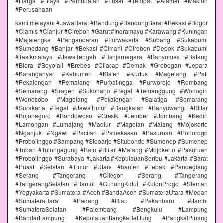
#Harga #Biaya #Pembuatan #Pusat #Tempat #Alamat #Maklon
#Perusahaan
kami melayani #JawaBarat #Bandung #BandungBarat #Bekasi #Bogor
#Ciamis #Cianjur #Cirebon #Garut #Indramayu #Karawang #Kuningan
#Majalengka #Pangandaran #Purwakarta #Subang #Sukabumi
#Sumedang #Banjar #Bekasi #Cimahi #Cirebon #Depok #Sukabumi
#Tasikmalaya #JawaTengah #Banjarnegara #Banyumas #Batang
#Blora #Boyolali #Brebes #Cilacap #Demak #Grobogan #Jepara
#Karanganyar #Kebumen #Klaten #Kudus #Magelang #Pati
#Pekalongan #Pemalang #Purbalingga #Purworejo #Rembang
#Semarang #Sragen #Sukoharjo #Tegal #Temanggung #Wonogiri
#Wonosobo #Magelang #Pekalongan #Salatiga #Semarang
#Surakarta #Tegal #JawaTimur #Bangkalan #Banyuwangi #Blitar
#Bojonegoro #Bondowoso #Gresik #Jember #Jombang #Kediri
#Lamongan #Lumajang #Madiun #Magetan #Malang #Mojokerto
#Nganjuk #Ngawi #Pacitan #Pamekasan #Pasuruan #Ponorogo
#Probolinggo #Sampang #Sidoarjo #Situbondo #Sumenep #Sumenep
#Tuban #Tulungagung #Batu #Blitar #Malang #Mojokerto #Pasuruan
#Probolinggo #Surabaya #Jakarta #KepulauanSeribu #Jakarta #Barat
#Pusat #Selatan #Timur #Utara #banten #Lebak #Pandeglang
#Serang #Tangerang #Cilegon #Serang #Tangerang
#TangerangSelatan #Bantul #GunungKidul #KulonProgo #Sleman
#Yogyakarta #Sumatera #Aceh #BandaAceh #SumateraUtara #Medan
#SumateraBarat #Padang #Riau #Pekanbaru #Jambi
#SumateraSelatan #Palembang #Bengkulu #Lampung
#BandarLampung #KepulauanBangkaBelitung #PangkalPinang