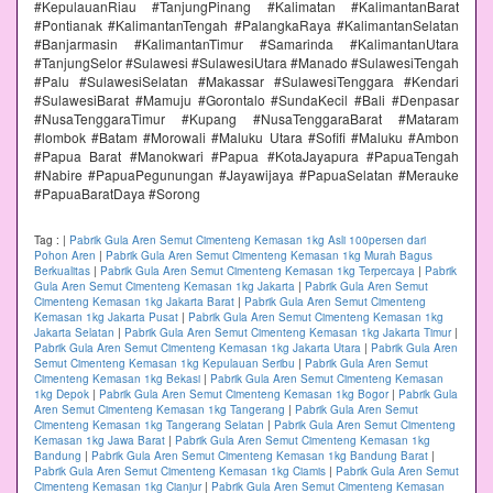
#KepulauanRiau #TanjungPinang #Kalimatan #KalimantanBarat
#Pontianak #KalimantanTengah #PalangkaRaya #KalimantanSelatan
#Banjarmasin #KalimantanTimur #Samarinda #KalimantanUtara
#TanjungSelor #Sulawesi #SulawesiUtara #Manado #SulawesiTengah
#Palu #SulawesiSelatan #Makassar #SulawesiTenggara #Kendari
#SulawesiBarat #Mamuju #Gorontalo #SundaKecil #Bali #Denpasar
#NusaTenggaraTimur #Kupang #NusaTenggaraBarat #Mataram
#lombok #Batam #Morowali #Maluku Utara #Sofifi #Maluku #Ambon
#Papua Barat #Manokwari #Papua #KotaJayapura #PapuaTengah
#Nabire #PapuaPegunungan #Jayawijaya #PapuaSelatan #Merauke
#PapuaBaratDaya #Sorong
Tag :
|
Pabrik Gula Aren Semut Cimenteng Kemasan 1kg Asli 100persen dari
Pohon Aren
|
Pabrik Gula Aren Semut Cimenteng Kemasan 1kg Murah Bagus
Berkualitas
|
Pabrik Gula Aren Semut Cimenteng Kemasan 1kg Terpercaya
|
Pabrik
Gula Aren Semut Cimenteng Kemasan 1kg Jakarta
|
Pabrik Gula Aren Semut
Cimenteng Kemasan 1kg Jakarta Barat
|
Pabrik Gula Aren Semut Cimenteng
Kemasan 1kg Jakarta Pusat
|
Pabrik Gula Aren Semut Cimenteng Kemasan 1kg
Jakarta Selatan
|
Pabrik Gula Aren Semut Cimenteng Kemasan 1kg Jakarta Timur
|
Pabrik Gula Aren Semut Cimenteng Kemasan 1kg Jakarta Utara
|
Pabrik Gula Aren
Semut Cimenteng Kemasan 1kg Kepulauan Seribu
|
Pabrik Gula Aren Semut
Cimenteng Kemasan 1kg Bekasi
|
Pabrik Gula Aren Semut Cimenteng Kemasan
1kg Depok
|
Pabrik Gula Aren Semut Cimenteng Kemasan 1kg Bogor
|
Pabrik Gula
Aren Semut Cimenteng Kemasan 1kg Tangerang
|
Pabrik Gula Aren Semut
Cimenteng Kemasan 1kg Tangerang Selatan
|
Pabrik Gula Aren Semut Cimenteng
Kemasan 1kg Jawa Barat
|
Pabrik Gula Aren Semut Cimenteng Kemasan 1kg
Bandung
|
Pabrik Gula Aren Semut Cimenteng Kemasan 1kg Bandung Barat
|
Pabrik Gula Aren Semut Cimenteng Kemasan 1kg Ciamis
|
Pabrik Gula Aren Semut
Cimenteng Kemasan 1kg Cianjur
|
Pabrik Gula Aren Semut Cimenteng Kemasan