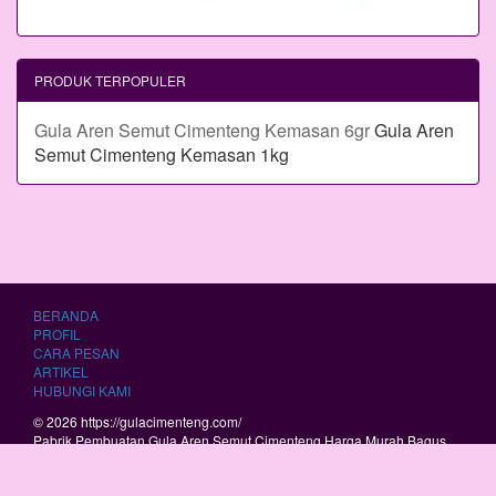
PRODUK TERPOPULER
Gula Aren Semut Cimenteng Kemasan 6gr
Gula Aren
Semut Cimenteng Kemasan 1kg
BERANDA
PROFIL
CARA PESAN
ARTIKEL
HUBUNGI KAMI
© 2026 https://gulacimenteng.com/
Pabrik Pembuatan Gula Aren Semut Cimenteng Harga Murah Bagus
Berkualitas.
RSS
|
sitemap.xml