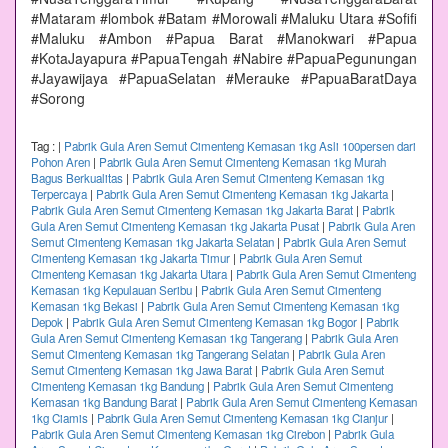
#Mataram #lombok #Batam #Morowali #Maluku Utara #Sofifi
#Maluku #Ambon #Papua Barat #Manokwari #Papua
#KotaJayapura #PapuaTengah #Nabire #PapuaPegunungan
#Jayawijaya #PapuaSelatan #Merauke #PapuaBaratDaya
#Sorong
Tag :
|
Pabrik Gula Aren Semut Cimenteng Kemasan 1kg Asli 100persen dari
Pohon Aren
|
Pabrik Gula Aren Semut Cimenteng Kemasan 1kg Murah
Bagus Berkualitas
|
Pabrik Gula Aren Semut Cimenteng Kemasan 1kg
Terpercaya
|
Pabrik Gula Aren Semut Cimenteng Kemasan 1kg Jakarta
|
Pabrik Gula Aren Semut Cimenteng Kemasan 1kg Jakarta Barat
|
Pabrik
Gula Aren Semut Cimenteng Kemasan 1kg Jakarta Pusat
|
Pabrik Gula Aren
Semut Cimenteng Kemasan 1kg Jakarta Selatan
|
Pabrik Gula Aren Semut
Cimenteng Kemasan 1kg Jakarta Timur
|
Pabrik Gula Aren Semut
Cimenteng Kemasan 1kg Jakarta Utara
|
Pabrik Gula Aren Semut Cimenteng
Kemasan 1kg Kepulauan Seribu
|
Pabrik Gula Aren Semut Cimenteng
Kemasan 1kg Bekasi
|
Pabrik Gula Aren Semut Cimenteng Kemasan 1kg
Depok
|
Pabrik Gula Aren Semut Cimenteng Kemasan 1kg Bogor
|
Pabrik
Gula Aren Semut Cimenteng Kemasan 1kg Tangerang
|
Pabrik Gula Aren
Semut Cimenteng Kemasan 1kg Tangerang Selatan
|
Pabrik Gula Aren
Semut Cimenteng Kemasan 1kg Jawa Barat
|
Pabrik Gula Aren Semut
Cimenteng Kemasan 1kg Bandung
|
Pabrik Gula Aren Semut Cimenteng
Kemasan 1kg Bandung Barat
|
Pabrik Gula Aren Semut Cimenteng Kemasan
1kg Ciamis
|
Pabrik Gula Aren Semut Cimenteng Kemasan 1kg Cianjur
|
Pabrik Gula Aren Semut Cimenteng Kemasan 1kg Cirebon
|
Pabrik Gula