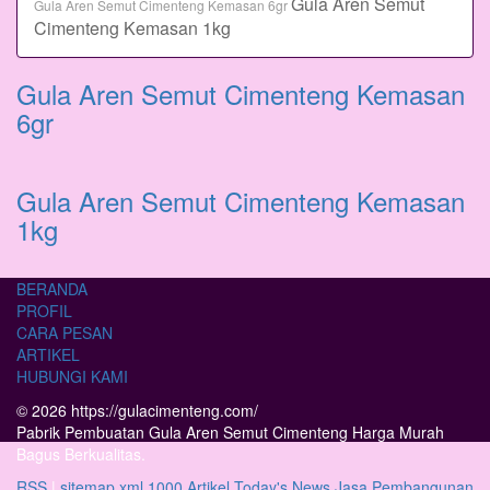
Gula Aren Semut
Gula Aren Semut Cimenteng Kemasan 6gr
Cimenteng Kemasan 1kg
Gula Aren Semut Cimenteng Kemasan
6gr
Gula Aren Semut Cimenteng Kemasan
1kg
BERANDA
PROFIL
CARA PESAN
ARTIKEL
HUBUNGI KAMI
© 2026 https://gulacimenteng.com/
Pabrik Pembuatan Gula Aren Semut Cimenteng Harga Murah
Bagus Berkualitas.
RSS
|
sitemap.xml
1000 Artikel
Today's News
Jasa Pembangunan