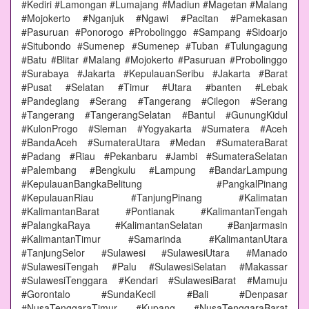
#Kediri #Lamongan #Lumajang #Madiun #Magetan #Malang
#Mojokerto #Nganjuk #Ngawi #Pacitan #Pamekasan
#Pasuruan #Ponorogo #Probolinggo #Sampang #Sidoarjo
#Situbondo #Sumenep #Sumenep #Tuban #Tulungagung
#Batu #Blitar #Malang #Mojokerto #Pasuruan #Probolinggo
#Surabaya #Jakarta #KepulauanSeribu #Jakarta #Barat
#Pusat #Selatan #Timur #Utara #banten #Lebak
#Pandeglang #Serang #Tangerang #Cilegon #Serang
#Tangerang #TangerangSelatan #Bantul #GunungKidul
#KulonProgo #Sleman #Yogyakarta #Sumatera #Aceh
#BandaAceh #SumateraUtara #Medan #SumateraBarat
#Padang #Riau #Pekanbaru #Jambi #SumateraSelatan
#Palembang #Bengkulu #Lampung #BandarLampung
#KepulauanBangkaBelitung #PangkalPinang
#KepulauanRiau #TanjungPinang #Kalimatan
#KalimantanBarat #Pontianak #KalimantanTengah
#PalangkaRaya #KalimantanSelatan #Banjarmasin
#KalimantanTimur #Samarinda #KalimantanUtara
#TanjungSelor #Sulawesi #SulawesiUtara #Manado
#SulawesiTengah #Palu #SulawesiSelatan #Makassar
#SulawesiTenggara #Kendari #SulawesiBarat #Mamuju
#Gorontalo #SundaKecil #Bali #Denpasar
#NusaTenggaraTimur #Kupang #NusaTenggaraBarat