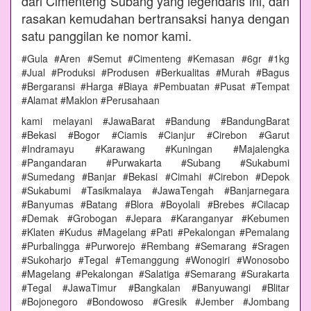
dari Cimenteng Subang yang legendaris ini, dan
rasakan kemudahan bertransaksi hanya dengan
satu panggilan ke nomor kami.
#Gula #Aren #Semut #Cimenteng #Kemasan #6gr #1kg
#Jual #Produksi #Produsen #Berkualitas #Murah #Bagus
#Bergaransi #Harga #Biaya #Pembuatan #Pusat #Tempat
#Alamat #Maklon #Perusahaan
kami melayani #JawaBarat #Bandung #BandungBarat
#Bekasi #Bogor #Ciamis #Cianjur #Cirebon #Garut
#Indramayu #Karawang #Kuningan #Majalengka
#Pangandaran #Purwakarta #Subang #Sukabumi
#Sumedang #Banjar #Bekasi #Cimahi #Cirebon #Depok
#Sukabumi #Tasikmalaya #JawaTengah #Banjarnegara
#Banyumas #Batang #Blora #Boyolali #Brebes #Cilacap
#Demak #Grobogan #Jepara #Karanganyar #Kebumen
#Klaten #Kudus #Magelang #Pati #Pekalongan #Pemalang
#Purbalingga #Purworejo #Rembang #Semarang #Sragen
#Sukoharjo #Tegal #Temanggung #Wonogiri #Wonosobo
#Magelang #Pekalongan #Salatiga #Semarang #Surakarta
#Tegal #JawaTimur #Bangkalan #Banyuwangi #Blitar
#Bojonegoro #Bondowoso #Gresik #Jember #Jombang