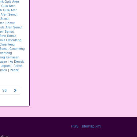
rik Gula Aren
k Gula Aren
ik Gula Aren
a Aren Semut
n Semut
Aren Semut
Gula Aren Semut
ren Semut
 Aren Semut
emut Cimenteng
 Cimenteng
 Semut Cimenteng
imenteng
teng Kemasan
masan 1kg Demak
 Jepara
|
Pabrik
bumen
|
Pabrik
36
RSS
|
sitemap.xml
litas.