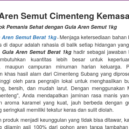
 Aren Semut Cimenteng Kemasa
tok Pemanis Sehat dengan Gula Aren Semut 1kg
Menjaga ketersediaan bahan
a Aren Semut Berat 1kg
-
as di dapur adalah rahasia di balik setiap hidangan yang
.
hadir sebagai jawaban 
Gula Aren Semut Berat 1kg
butuhkan kuantitas lebih besar untuk keperlua
, maupun campuran minuman harian keluarga. Pr
 khas hasil alam dari Cimenteng Subang yang dipro
tinggi oleh para pengrajin lokal untuk menghasilkan bu
ing, bersih, dan mudah larut. Dengan menggunakan 
menteng", Anda mendapatkan jaminan rasa manis yang
n aroma karamel yang kuat, jauh berbeda dengan g
 seringkali memiliki tekstur keras dan sulit diolah.
 produk menjadi keunggulan yang tidak bisa ditawar, k
 dijamin asli 100% dari pohon aren tanpa tambahan z