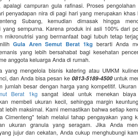
 apalagi campuran gula rafinasi. Proses pengolahan y
ari penyadapan nira di pagi hari yang merupakan khas 
enteng Subang, kemudian dimasak hingga menca
asi yang sempurna. Karena produk ini asli 100% dari p
 mikronutrisi yang bermanfaat bagi tubuh tetap terj
milih
berarti Anda m
Gula Aren Semut Berat 1kg
emanis yang lebih bersahabat bagi kesehatan pence
me anggota keluarga Anda di rumah.
 yang mengelola bisnis katering atau UMKM kuliner,
nci, dan Anda bisa pesan ke
untuk me
0813-5189-4500
m jumlah besar dengan harga yang kompetitif. Ukura
mut Berat 1kg
sangat ideal untuk menekan biaya
gkan membeli ukuran kecil, sehingga margin keuntun
t lebih maksimal. Kami memastikan bahwa setiap ke
a Cimenteng" telah melalui tahap pengayakan yang k
an ukuran granula yang seragam. Jika Anda menc
i yang jujur dan cekatan, Anda cukup menghubungi kam