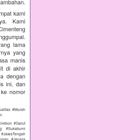
tambahan.
empat kami
nya. Kami
Cimenteng
enggumpal.
yang lama
rnya yang
rasa manis
t di akhir
nda dengan
s ini, dan
 ke nomor
alitas #Murah
an
irebon #Garut
ng #Sukabumi
 #JawaTengah
ogan #Jepara