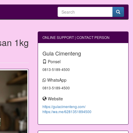
ONLINE SUPPORT | CONTACT PERSON
san 1kg
Gula Cimenteng
Ponsel
0813-5189-4500
WhatsApp
0813-5189-4500
Website
https://gulacimenteng.com/
https://wa.me/6281351894500