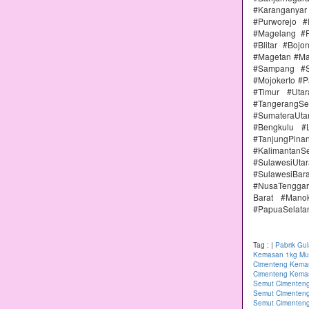
#Karanganya
#Purworejo 
#Magelang #P
#Blitar #Boj
#Magetan #Ma
#Sampang #S
#Mojokerto #P
#Timur #Uta
#TangerangSe
#SumateraUta
#Bengkulu #
#TanjungPin
#KalimantanSe
#SulawesiUtar
#SulawesiBa
#NusaTenggar
Barat #Mano
#PapuaSelata
Tag :
|
Pabrik Gu
Kemasan 1kg Mur
Cimenteng Kemas
Cimenteng Kemas
Semut Cimenteng
Semut Cimenteng
Semut Cimenten