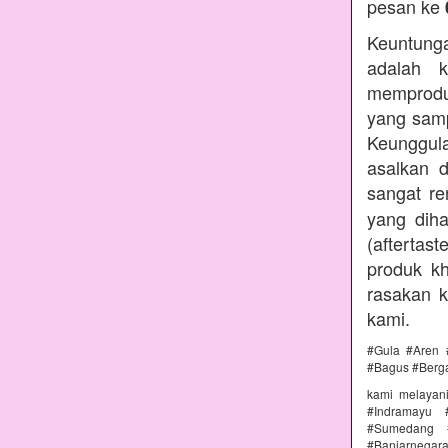
pesan ke
Keuntunga
adalah k
memprodu
yang samp
Keunggul
asalkan 
sangat r
yang diha
(aftertas
produk kh
rasakan 
kami.
#Gula #Aren 
#Bagus #Berg
kami melayan
#Indramayu 
#Sumedang #
#Banjarnega