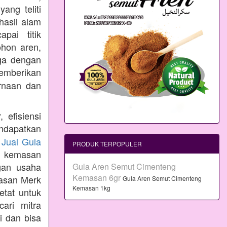
ang teliti
hasil alam
pai titik
ohon aren,
aga dengan
emberikan
rnaan dan
 efisiensi
ndapatkan
n
Jual Gula
PRODUK TERPOPULER
 kemasan
gan usaha
Gula Aren Semut Cimenteng
Kemasan 6gr
masan Merk
Gula Aren Semut Cimenteng
Kemasan 1kg
etat untuk
ari mitra
i dan bisa