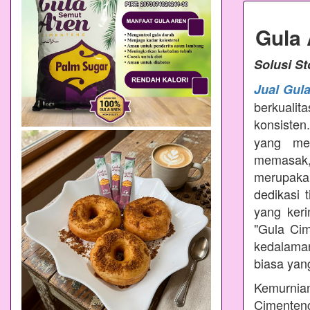
Gula
Solusi S
Jual Gul
berkualit
konsisten
yang mem
memasak
merupakan
dedikasi 
yang ker
"Gula Ci
kedalama
biasa yang
Kemurnian
Cimenteng