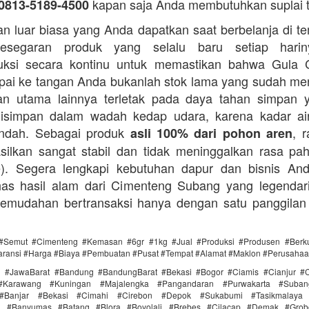
kapan saja Anda membutuhkan suplai 
0813-5189-4500
n luar biasa yang Anda dapatkan saat berbelanja di t
esegaran produk yang selalu baru setiap hari
ksi secara kontinu untuk memastikan bahwa Gula 
ai ke tangan Anda bukanlah stok lama yang sudah m
an utama lainnya terletak pada daya tahan simpan 
disimpan dalam wadah kedap udara, karena kadar ai
endah. Sebagai produk
, 
asli 100% dari pohon aren
silkan sangat stabil dan tidak meninggalkan rasa pahi
te). Segera lengkapi kebutuhan dapur dan bisnis A
as hasil alam dari Cimenteng Subang yang legendari
kemudahan bertransaksi hanya dengan satu panggilan
#Semut #Cimenteng #Kemasan #6gr #1kg #Jual #Produksi #Produsen #Berku
aransi #Harga #Biaya #Pembuatan #Pusat #Tempat #Alamat #Maklon #Perusaha
i #JawaBarat #Bandung #BandungBarat #Bekasi #Bogor #Ciamis #Cianjur #C
#Karawang #Kuningan #Majalengka #Pangandaran #Purwakarta #Suba
Banjar #Bekasi #Cimahi #Cirebon #Depok #Sukabumi #Tasikmalaya
ra #Banyumas #Batang #Blora #Boyolali #Brebes #Cilacap #Demak #Grob