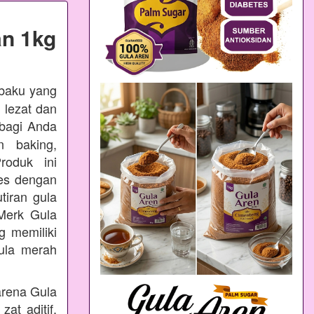
n 1kg
 baku yang
 lezat dan
bagi Anda
n baking,
oduk ini
ses dengan
tiran gula
Merk Gula
 memiliki
ula merah
arena Gula
at aditif,