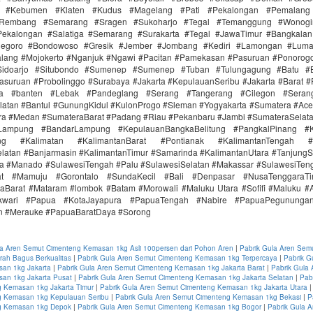
r #Kebumen #Klaten #Kudus #Magelang #Pati #Pekalongan #Pemalang 
#Rembang #Semarang #Sragen #Sukoharjo #Tegal #Temanggung #Wonogi
ekalongan #Salatiga #Semarang #Surakarta #Tegal #JawaTimur #Bangkala
onegoro #Bondowoso #Gresik #Jember #Jombang #Kediri #Lamongan #Lum
lang #Mojokerto #Nganjuk #Ngawi #Pacitan #Pamekasan #Pasuruan #Ponorogo
idoarjo #Situbondo #Sumenep #Sumenep #Tuban #Tulungagung #Batu #Bl
asuruan #Probolinggo #Surabaya #Jakarta #KepulauanSeribu #Jakarta #Barat #
ra #banten #Lebak #Pandeglang #Serang #Tangerang #Cilegon #Seran
latan #Bantul #GunungKidul #KulonProgo #Sleman #Yogyakarta #Sumatera #Ac
ra #Medan #SumateraBarat #Padang #Riau #Pekanbaru #Jambi #SumateraSelat
Lampung #BandarLampung #KepulauanBangkaBelitung #PangkalPinang #K
ang #Kalimatan #KalimantanBarat #Pontianak #KalimantanTengah #
latan #Banjarmasin #KalimantanTimur #Samarinda #KalimantanUtara #TanjungS
a #Manado #SulawesiTengah #Palu #SulawesiSelatan #Makassar #SulawesiTen
rat #Mamuju #Gorontalo #SundaKecil #Bali #Denpasar #NusaTenggaraT
aBarat #Mataram #lombok #Batam #Morowali #Maluku Utara #Sofifi #Maluku 
kwari #Papua #KotaJayapura #PapuaTengah #Nabire #PapuaPegunungan
n #Merauke #PapuaBaratDaya #Sorong
la Aren Semut Cimenteng Kemasan 1kg Asli 100persen dari Pohon Aren
|
Pabrik Gula Aren Sem
ah Bagus Berkualitas
|
Pabrik Gula Aren Semut Cimenteng Kemasan 1kg Terpercaya
|
Pabrik G
an 1kg Jakarta
|
Pabrik Gula Aren Semut Cimenteng Kemasan 1kg Jakarta Barat
|
Pabrik Gula
an 1kg Jakarta Pusat
|
Pabrik Gula Aren Semut Cimenteng Kemasan 1kg Jakarta Selatan
|
Pab
 Kemasan 1kg Jakarta Timur
|
Pabrik Gula Aren Semut Cimenteng Kemasan 1kg Jakarta Utara
 Kemasan 1kg Kepulauan Seribu
|
Pabrik Gula Aren Semut Cimenteng Kemasan 1kg Bekasi
|
P
g Kemasan 1kg Depok
|
Pabrik Gula Aren Semut Cimenteng Kemasan 1kg Bogor
|
Pabrik Gula 