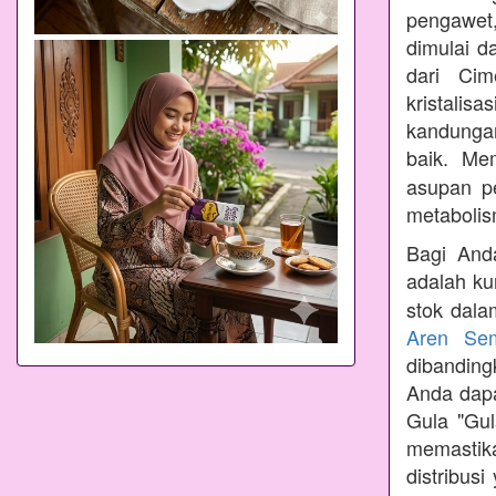
pengawet,
dimulai d
dari Cim
kristalis
kandungan
baik. Me
asupan p
metabolis
Bagi Anda
adalah ku
stok dala
Aren Se
dibandin
Anda dapa
Gula "Gul
memastik
distribus