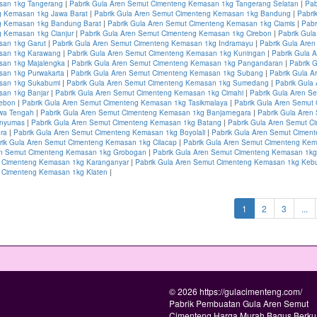
san 1kg Tangerang
|
Pabrik Gula Aren Semut Cimenteng Kemasan 1kg Tangerang Selatan
|
Pab
 Kemasan 1kg Jawa Barat
|
Pabrik Gula Aren Semut Cimenteng Kemasan 1kg Bandung
|
Pabri
g Kemasan 1kg Bandung Barat
|
Pabrik Gula Aren Semut Cimenteng Kemasan 1kg Ciamis
|
Pabr
 Kemasan 1kg Cianjur
|
Pabrik Gula Aren Semut Cimenteng Kemasan 1kg Cirebon
|
Pabrik Gul
san 1kg Garut
|
Pabrik Gula Aren Semut Cimenteng Kemasan 1kg Indramayu
|
Pabrik Gula Are
san 1kg Karawang
|
Pabrik Gula Aren Semut Cimenteng Kemasan 1kg Kuningan
|
Pabrik Gula 
san 1kg Majalengka
|
Pabrik Gula Aren Semut Cimenteng Kemasan 1kg Pangandaran
|
Pabrik 
an 1kg Purwakarta
|
Pabrik Gula Aren Semut Cimenteng Kemasan 1kg Subang
|
Pabrik Gula A
san 1kg Sukabumi
|
Pabrik Gula Aren Semut Cimenteng Kemasan 1kg Sumedang
|
Pabrik Gula
an 1kg Banjar
|
Pabrik Gula Aren Semut Cimenteng Kemasan 1kg Cimahi
|
Pabrik Gula Aren S
rebon
|
Pabrik Gula Aren Semut Cimenteng Kemasan 1kg Tasikmalaya
|
Pabrik Gula Aren Semut
wa Tengah
|
Pabrik Gula Aren Semut Cimenteng Kemasan 1kg Banjarnegara
|
Pabrik Gula Aren
anyumas
|
Pabrik Gula Aren Semut Cimenteng Kemasan 1kg Batang
|
Pabrik Gula Aren Semut C
ra
|
Pabrik Gula Aren Semut Cimenteng Kemasan 1kg Boyolali
|
Pabrik Gula Aren Semut Cimen
rik Gula Aren Semut Cimenteng Kemasan 1kg Cilacap
|
Pabrik Gula Aren Semut Cimenteng Ke
en Semut Cimenteng Kemasan 1kg Grobogan
|
Pabrik Gula Aren Semut Cimenteng Kemasan 1kg
 Cimenteng Kemasan 1kg Karanganyar
|
Pabrik Gula Aren Semut Cimenteng Kemasan 1kg Ke
 Cimenteng Kemasan 1kg Klaten
|
(current)
1
2
3
...
© 2026 https://gulacimenteng.com/
Pabrik Pembuatan Gula Aren Semut
Cimenteng Harga Murah Bagus Berkua