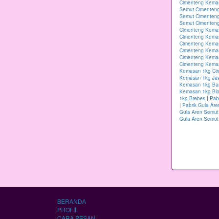
Cimenteng Kema
Semut Cimenteng
Semut Cimenten
Semut Cimenteng
Cimenteng Kema
Cimenteng Kema
Cimenteng Kema
Cimenteng Kemas
Cimenteng Kema
Cimenteng Kemas
Kemasan 1kg Ci
Kemasan 1kg Ja
Kemasan 1kg B
Kemasan 1kg Blo
1kg Brebes
|
Pab
|
Pabrik Gula Ar
Gula Aren Semut
Gula Aren Semut
BERANDA
PROFIL
CARA PESAN