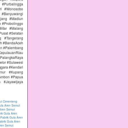
#Purbalingga
ri #Wonosobo
n #Banyuwangi
ajang #Madiun
 #Probolinggo
itar #Malang
Pusat #Selatan
g #Tangerang
eh #BandaAceh
an #Palembang
epulauanRiau
PalangkaRaya
elor #Sulawesi
ggara #Kendari
imur #Kupang
#Ambon #Papua
 #Jayawijaya
ut Cimenteng
ula Aren Semut
 Aren Semut
rik Gula Aren
|
Pabrik Gula Aren
abrik Gula Aren
Aren Semut