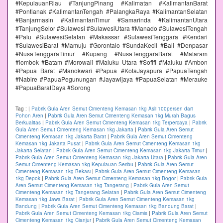
#KepulauanRiau #TanjungPinang #Kalimatan #KalimantanBarat
#Pontianak #KalimantanTengah #PalangkaRaya #KalimantanSelatan
#Banjarmasin #KalimantanTimur #Samarinda #KalimantanUtara
#TanjungSelor #Sulawesi #SulawesiUtara #Manado #SulawesiTengah
#Palu #SulawesiSelatan #Makassar #SulawesiTenggara #Kendari
#SulawesiBarat #Mamuju #Gorontalo #SundaKecil #Bali #Denpasar
#NusaTenggaraTimur #Kupang #NusaTenggaraBarat #Mataram
#lombok #Batam #Morowali #Maluku Utara #Sofifi #Maluku #Ambon
#Papua Barat #Manokwari #Papua #KotaJayapura #PapuaTengah
#Nabire #PapuaPegunungan #Jayawijaya #PapuaSelatan #Merauke
#PapuaBaratDaya #Sorong
Tag :
|
Pabrik Gula Aren Semut Cimenteng Kemasan 1kg Asli 100persen dari
Pohon Aren
|
Pabrik Gula Aren Semut Cimenteng Kemasan 1kg Murah Bagus
Berkualitas
|
Pabrik Gula Aren Semut Cimenteng Kemasan 1kg Terpercaya
|
Pabrik
Gula Aren Semut Cimenteng Kemasan 1kg Jakarta
|
Pabrik Gula Aren Semut
Cimenteng Kemasan 1kg Jakarta Barat
|
Pabrik Gula Aren Semut Cimenteng
Kemasan 1kg Jakarta Pusat
|
Pabrik Gula Aren Semut Cimenteng Kemasan 1kg
Jakarta Selatan
|
Pabrik Gula Aren Semut Cimenteng Kemasan 1kg Jakarta Timur
|
Pabrik Gula Aren Semut Cimenteng Kemasan 1kg Jakarta Utara
|
Pabrik Gula Aren
Semut Cimenteng Kemasan 1kg Kepulauan Seribu
|
Pabrik Gula Aren Semut
Cimenteng Kemasan 1kg Bekasi
|
Pabrik Gula Aren Semut Cimenteng Kemasan
1kg Depok
|
Pabrik Gula Aren Semut Cimenteng Kemasan 1kg Bogor
|
Pabrik Gula
Aren Semut Cimenteng Kemasan 1kg Tangerang
|
Pabrik Gula Aren Semut
Cimenteng Kemasan 1kg Tangerang Selatan
|
Pabrik Gula Aren Semut Cimenteng
Kemasan 1kg Jawa Barat
|
Pabrik Gula Aren Semut Cimenteng Kemasan 1kg
Bandung
|
Pabrik Gula Aren Semut Cimenteng Kemasan 1kg Bandung Barat
|
Pabrik Gula Aren Semut Cimenteng Kemasan 1kg Ciamis
|
Pabrik Gula Aren Semut
Cimenteng Kemasan 1kg Cianjur
|
Pabrik Gula Aren Semut Cimenteng Kemasan