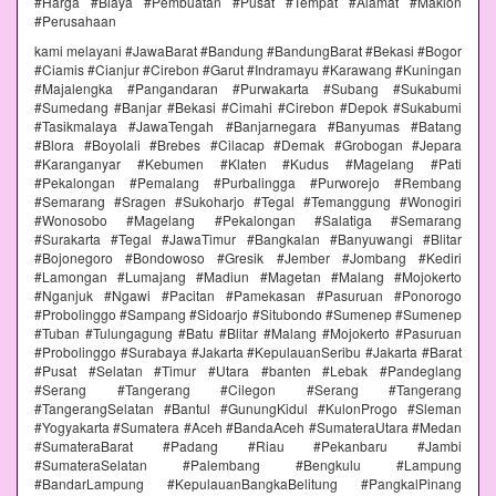
#Harga #Biaya #Pembuatan #Pusat #Tempat #Alamat #Maklon
#Perusahaan
kami melayani #JawaBarat #Bandung #BandungBarat #Bekasi #Bogor
#Ciamis #Cianjur #Cirebon #Garut #Indramayu #Karawang #Kuningan
#Majalengka #Pangandaran #Purwakarta #Subang #Sukabumi
#Sumedang #Banjar #Bekasi #Cimahi #Cirebon #Depok #Sukabumi
#Tasikmalaya #JawaTengah #Banjarnegara #Banyumas #Batang
#Blora #Boyolali #Brebes #Cilacap #Demak #Grobogan #Jepara
#Karanganyar #Kebumen #Klaten #Kudus #Magelang #Pati
#Pekalongan #Pemalang #Purbalingga #Purworejo #Rembang
#Semarang #Sragen #Sukoharjo #Tegal #Temanggung #Wonogiri
#Wonosobo #Magelang #Pekalongan #Salatiga #Semarang
#Surakarta #Tegal #JawaTimur #Bangkalan #Banyuwangi #Blitar
#Bojonegoro #Bondowoso #Gresik #Jember #Jombang #Kediri
#Lamongan #Lumajang #Madiun #Magetan #Malang #Mojokerto
#Nganjuk #Ngawi #Pacitan #Pamekasan #Pasuruan #Ponorogo
#Probolinggo #Sampang #Sidoarjo #Situbondo #Sumenep #Sumenep
#Tuban #Tulungagung #Batu #Blitar #Malang #Mojokerto #Pasuruan
#Probolinggo #Surabaya #Jakarta #KepulauanSeribu #Jakarta #Barat
#Pusat #Selatan #Timur #Utara #banten #Lebak #Pandeglang
#Serang #Tangerang #Cilegon #Serang #Tangerang
#TangerangSelatan #Bantul #GunungKidul #KulonProgo #Sleman
#Yogyakarta #Sumatera #Aceh #BandaAceh #SumateraUtara #Medan
#SumateraBarat #Padang #Riau #Pekanbaru #Jambi
#SumateraSelatan #Palembang #Bengkulu #Lampung
#BandarLampung #KepulauanBangkaBelitung #PangkalPinang