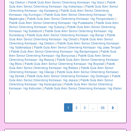
1kg Cirebon
|
Pabrik Gula Aren Semut Cimenteng Kemasan 1kg Garut
|
Pabrik
Gula Aren Semut Cimenteng Kemasan 1kg Indramayu
|
Pabrik Gula Aren Semut
Cimenteng Kemasan 1kg Karawang
|
Pabrik Gula Aren Semut Cimenteng
Kemasan 1kg Kuningan
|
Pabrik Gula Aren Semut Cimenteng Kemasan 1kg
Majalengka
|
Pabrik Gula Aren Semut Cimenteng Kemasan 1kg Pangandaran
|
Pabrik Gula Aren Semut Cimenteng Kemasan 1kg Purwakarta
|
Pabrik Gula Aren
Semut Cimenteng Kemasan 1kg Subang
|
Pabrik Gula Aren Semut Cimenteng
Kemasan 1kg Sukabumi
|
Pabrik Gula Aren Semut Cimenteng Kemasan 1kg
Sumedang
|
Pabrik Gula Aren Semut Cimenteng Kemasan 1kg Banjar
|
Pabrik
Gula Aren Semut Cimenteng Kemasan 1kg Cimahi
|
Pabrik Gula Aren Semut
Cimenteng Kemasan 1kg Cirebon
|
Pabrik Gula Aren Semut Cimenteng Kemasan
1kg Tasikmalaya
|
Pabrik Gula Aren Semut Cimenteng Kemasan 1kg Jawa Tengah
|
Pabrik Gula Aren Semut Cimenteng Kemasan 1kg Banjarnegara
|
Pabrik Gula
Aren Semut Cimenteng Kemasan 1kg Banyumas
|
Pabrik Gula Aren Semut
Cimenteng Kemasan 1kg Batang
|
Pabrik Gula Aren Semut Cimenteng Kemasan
1kg Blora
|
Pabrik Gula Aren Semut Cimenteng Kemasan 1kg Boyolali
|
Pabrik
Gula Aren Semut Cimenteng Kemasan 1kg Brebes
|
Pabrik Gula Aren Semut
Cimenteng Kemasan 1kg Cilacap
|
Pabrik Gula Aren Semut Cimenteng Kemasan
1kg Demak
|
Pabrik Gula Aren Semut Cimenteng Kemasan 1kg Grobogan
|
Pabrik
Gula Aren Semut Cimenteng Kemasan 1kg Jepara
|
Pabrik Gula Aren Semut
Cimenteng Kemasan 1kg Karanganyar
|
Pabrik Gula Aren Semut Cimenteng
Kemasan 1kg Kebumen
|
Pabrik Gula Aren Semut Cimenteng Kemasan 1kg Klaten
|
(current)
1
2
3
...
36