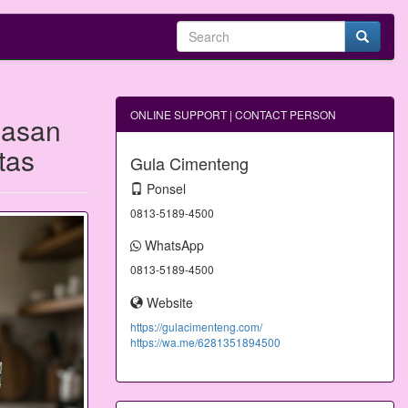
ONLINE SUPPORT | CONTACT PERSON
masan
tas
Gula Cimenteng
Ponsel
0813-5189-4500
WhatsApp
0813-5189-4500
Website
https://gulacimenteng.com/
https://wa.me/6281351894500