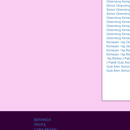
Cimenteng Kema
Semut Cimenteng
Semut Cimenten
Semut Cimenteng
Cimenteng Kema
Cimenteng Kema
Cimenteng Kema
Cimenteng Kemas
Cimenteng Kema
Cimenteng Kemas
Kemasan 1kg Ci
Kemasan 1kg Ja
Kemasan 1kg B
Kemasan 1kg Blo
1kg Brebes
|
Pab
|
Pabrik Gula Ar
Gula Aren Semut
Gula Aren Semut
BERANDA
PROFIL
CARA PESAN