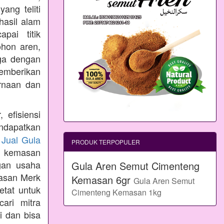
ang teliti
hasil alam
pai titik
ohon aren,
aga dengan
emberikan
rnaan dan
 efisiensi
ndapatkan
n
Jual Gula
PRODUK TERPOPULER
 kemasan
gan usaha
Gula Aren Semut Cimenteng
masan Merk
Kemasan 6gr
Gula Aren Semut
etat untuk
Cimenteng Kemasan 1kg
ari mitra
i dan bisa