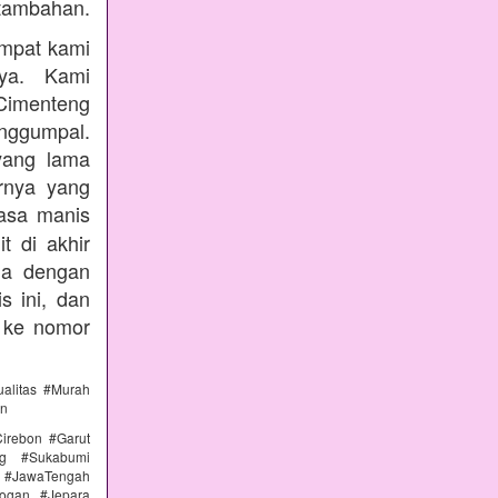
tambahan.
empat kami
nya. Kami
Cimenteng
enggumpal.
yang lama
rnya yang
rasa manis
t di akhir
nda dengan
s ini, dan
 ke nomor
alitas #Murah
an
irebon #Garut
ng #Sukabumi
 #JawaTengah
ogan #Jepara