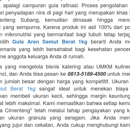
 apalagi campuran gula rafinasi. Proses pengolahan y
ari penyadapan nira di pagi hari yang merupakan khas 
enteng Subang, kemudian dimasak hingga menca
asi yang sempurna. Karena produk ini asli 100% dari p
 mikronutrisi yang bermanfaat bagi tubuh tetap terj
milih
berarti Anda m
Gula Aren Semut Berat 1kg
emanis yang lebih bersahabat bagi kesehatan pence
me anggota keluarga Anda di rumah.
 yang mengelola bisnis katering atau UMKM kuliner,
nci, dan Anda bisa pesan ke
untuk me
0813-5189-4500
m jumlah besar dengan harga yang kompetitif. Ukura
mut Berat 1kg
sangat ideal untuk menekan biaya
gkan membeli ukuran kecil, sehingga margin keuntun
t lebih maksimal. Kami memastikan bahwa setiap ke
a Cimenteng" telah melalui tahap pengayakan yang k
an ukuran granula yang seragam. Jika Anda menc
i yang jujur dan cekatan, Anda cukup menghubungi kam