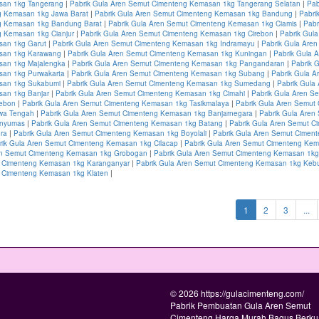
san 1kg Tangerang
|
Pabrik Gula Aren Semut Cimenteng Kemasan 1kg Tangerang Selatan
|
Pab
 Kemasan 1kg Jawa Barat
|
Pabrik Gula Aren Semut Cimenteng Kemasan 1kg Bandung
|
Pabri
g Kemasan 1kg Bandung Barat
|
Pabrik Gula Aren Semut Cimenteng Kemasan 1kg Ciamis
|
Pabr
 Kemasan 1kg Cianjur
|
Pabrik Gula Aren Semut Cimenteng Kemasan 1kg Cirebon
|
Pabrik Gul
san 1kg Garut
|
Pabrik Gula Aren Semut Cimenteng Kemasan 1kg Indramayu
|
Pabrik Gula Are
san 1kg Karawang
|
Pabrik Gula Aren Semut Cimenteng Kemasan 1kg Kuningan
|
Pabrik Gula 
san 1kg Majalengka
|
Pabrik Gula Aren Semut Cimenteng Kemasan 1kg Pangandaran
|
Pabrik 
an 1kg Purwakarta
|
Pabrik Gula Aren Semut Cimenteng Kemasan 1kg Subang
|
Pabrik Gula A
san 1kg Sukabumi
|
Pabrik Gula Aren Semut Cimenteng Kemasan 1kg Sumedang
|
Pabrik Gula
an 1kg Banjar
|
Pabrik Gula Aren Semut Cimenteng Kemasan 1kg Cimahi
|
Pabrik Gula Aren S
rebon
|
Pabrik Gula Aren Semut Cimenteng Kemasan 1kg Tasikmalaya
|
Pabrik Gula Aren Semut
wa Tengah
|
Pabrik Gula Aren Semut Cimenteng Kemasan 1kg Banjarnegara
|
Pabrik Gula Aren
anyumas
|
Pabrik Gula Aren Semut Cimenteng Kemasan 1kg Batang
|
Pabrik Gula Aren Semut C
ra
|
Pabrik Gula Aren Semut Cimenteng Kemasan 1kg Boyolali
|
Pabrik Gula Aren Semut Cimen
rik Gula Aren Semut Cimenteng Kemasan 1kg Cilacap
|
Pabrik Gula Aren Semut Cimenteng Ke
en Semut Cimenteng Kemasan 1kg Grobogan
|
Pabrik Gula Aren Semut Cimenteng Kemasan 1kg
 Cimenteng Kemasan 1kg Karanganyar
|
Pabrik Gula Aren Semut Cimenteng Kemasan 1kg Ke
 Cimenteng Kemasan 1kg Klaten
|
(current)
1
2
3
...
© 2026 https://gulacimenteng.com/
Pabrik Pembuatan Gula Aren Semut
Cimenteng Harga Murah Bagus Berkua