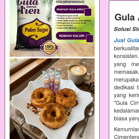
Gula
Solusi S
Jual Gul
berkualit
konsisten
yang mem
memasak
merupakan
dedikasi 
yang ker
"Gula Ci
kedalama
biasa yang
Kemurnian
Cimenteng