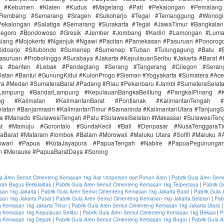
r #Kebumen #Klaten #Kudus #Magelang #Pati #Pekalongan #Pemalang 
#Rembang #Semarang #Sragen #Sukoharjo #Tegal #Temanggung #Wonogi
ekalongan #Salatiga #Semarang #Surakarta #Tegal #JawaTimur #Bangkala
onegoro #Bondowoso #Gresik #Jember #Jombang #Kediri #Lamongan #Lum
lang #Mojokerto #Nganjuk #Ngawi #Pacitan #Pamekasan #Pasuruan #Ponorogo
idoarjo #Situbondo #Sumenep #Sumenep #Tuban #Tulungagung #Batu #Bl
asuruan #Probolinggo #Surabaya #Jakarta #KepulauanSeribu #Jakarta #Barat #
ra #banten #Lebak #Pandeglang #Serang #Tangerang #Cilegon #Seran
latan #Bantul #GunungKidul #KulonProgo #Sleman #Yogyakarta #Sumatera #Ac
ra #Medan #SumateraBarat #Padang #Riau #Pekanbaru #Jambi #SumateraSelat
Lampung #BandarLampung #KepulauanBangkaBelitung #PangkalPinang #K
ang #Kalimatan #KalimantanBarat #Pontianak #KalimantanTengah #
latan #Banjarmasin #KalimantanTimur #Samarinda #KalimantanUtara #TanjungS
a #Manado #SulawesiTengah #Palu #SulawesiSelatan #Makassar #SulawesiTen
rat #Mamuju #Gorontalo #SundaKecil #Bali #Denpasar #NusaTenggaraT
aBarat #Mataram #lombok #Batam #Morowali #Maluku Utara #Sofifi #Maluku 
kwari #Papua #KotaJayapura #PapuaTengah #Nabire #PapuaPegunungan
n #Merauke #PapuaBaratDaya #Sorong
la Aren Semut Cimenteng Kemasan 1kg Asli 100persen dari Pohon Aren
|
Pabrik Gula Aren Sem
ah Bagus Berkualitas
|
Pabrik Gula Aren Semut Cimenteng Kemasan 1kg Terpercaya
|
Pabrik G
an 1kg Jakarta
|
Pabrik Gula Aren Semut Cimenteng Kemasan 1kg Jakarta Barat
|
Pabrik Gula
an 1kg Jakarta Pusat
|
Pabrik Gula Aren Semut Cimenteng Kemasan 1kg Jakarta Selatan
|
Pab
 Kemasan 1kg Jakarta Timur
|
Pabrik Gula Aren Semut Cimenteng Kemasan 1kg Jakarta Utara
 Kemasan 1kg Kepulauan Seribu
|
Pabrik Gula Aren Semut Cimenteng Kemasan 1kg Bekasi
|
P
g Kemasan 1kg Depok
|
Pabrik Gula Aren Semut Cimenteng Kemasan 1kg Bogor
|
Pabrik Gula 