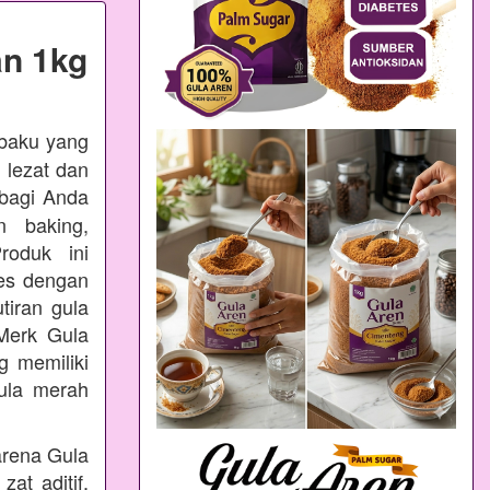
n 1kg
 baku yang
 lezat dan
bagi Anda
n baking,
oduk ini
ses dengan
tiran gula
Merk Gula
 memiliki
ula merah
arena Gula
at aditif,