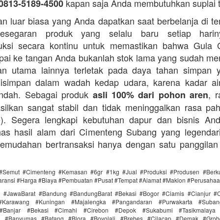
kapan saja Anda membutuhkan suplai 
0813-5189-4500
n luar biasa yang Anda dapatkan saat berbelanja di t
esegaran produk yang selalu baru setiap hari
ksi secara kontinu untuk memastikan bahwa Gula 
ai ke tangan Anda bukanlah stok lama yang sudah m
an utama lainnya terletak pada daya tahan simpan 
disimpan dalam wadah kedap udara, karena kadar ai
endah. Sebagai produk
, 
asli 100% dari pohon aren
silkan sangat stabil dan tidak meninggalkan rasa pahi
te). Segera lengkapi kebutuhan dapur dan bisnis A
as hasil alam dari Cimenteng Subang yang legendari
kemudahan bertransaksi hanya dengan satu panggilan
#Semut #Cimenteng #Kemasan #6gr #1kg #Jual #Produksi #Produsen #Berku
aransi #Harga #Biaya #Pembuatan #Pusat #Tempat #Alamat #Maklon #Perusaha
i #JawaBarat #Bandung #BandungBarat #Bekasi #Bogor #Ciamis #Cianjur #C
#Karawang #Kuningan #Majalengka #Pangandaran #Purwakarta #Suba
Banjar #Bekasi #Cimahi #Cirebon #Depok #Sukabumi #Tasikmalaya
ra #Banyumas #Batang #Blora #Boyolali #Brebes #Cilacap #Demak #Grob