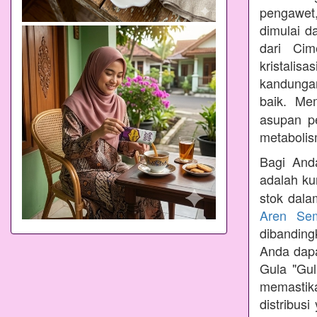
pengawet,
dimulai d
dari Cim
kristalis
kandungan
baik. Me
asupan p
metabolis
Bagi Anda
adalah ku
stok dala
Aren Se
dibandin
Anda dapa
Gula "Gul
memastik
distribus