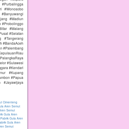
#Purbalingga
ri #Wonosobo
n #Banyuwangi
ajang #Madiun
 #Probolinggo
itar #Malang
Pusat #Selatan
g #Tangerang
eh #BandaAceh
an #Palembang
epulauanRiau
PalangkaRaya
elor #Sulawesi
ggara #Kendari
imur #Kupang
#Ambon #Papua
 #Jayawijaya
ut Cimenteng
ula Aren Semut
 Aren Semut
rik Gula Aren
|
Pabrik Gula Aren
abrik Gula Aren
Aren Semut