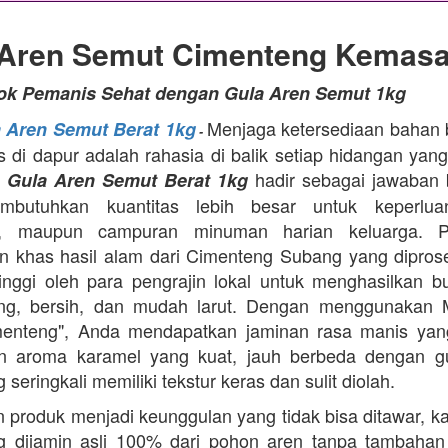
 Aren Semut Cimenteng Kemasa
tok Pemanis Sehat dengan Gula Aren Semut 1kg
Menjaga ketersediaan bahan
a Aren Semut Berat 1kg
-
as di dapur adalah rahasia di balik setiap hidangan yang
.
hadir sebagai jawaban 
Gula Aren Semut Berat 1kg
butuhkan kuantitas lebih besar untuk keperlua
, maupun campuran minuman harian keluarga. Pr
 khas hasil alam dari Cimenteng Subang yang dipro
tinggi oleh para pengrajin lokal untuk menghasilkan bu
ing, bersih, dan mudah larut. Dengan menggunakan 
menteng", Anda mendapatkan jaminan rasa manis yang
n aroma karamel yang kuat, jauh berbeda dengan g
 seringkali memiliki tekstur keras dan sulit diolah.
 produk menjadi keunggulan yang tidak bisa ditawar, k
 dijamin asli 100% dari pohon aren tanpa tambahan z