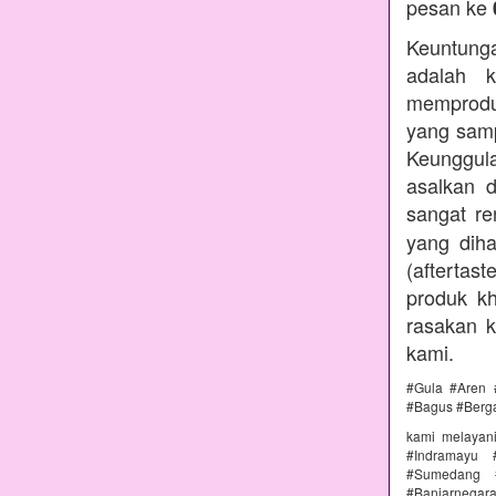
pesan ke
Keuntunga
adalah k
memprodu
yang samp
Keunggul
asalkan 
sangat r
yang diha
(aftertas
produk kh
rasakan 
kami.
#Gula #Aren 
#Bagus #Berg
kami melayan
#Indramayu 
#Sumedang #
#Banjarnega