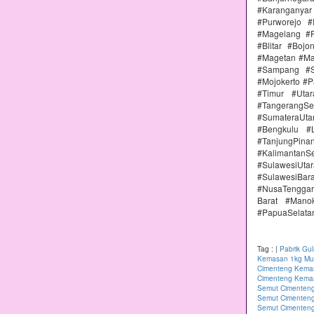
#Karanganya
#Purworejo 
#Magelang #P
#Blitar #Boj
#Magetan #Ma
#Sampang #S
#Mojokerto #P
#Timur #Uta
#TangerangSe
#SumateraUta
#Bengkulu #
#TanjungPin
#KalimantanSe
#SulawesiUtar
#SulawesiBa
#NusaTenggar
Barat #Mano
#PapuaSelata
Tag :
|
Pabrik Gu
Kemasan 1kg Mur
Cimenteng Kemas
Cimenteng Kemas
Semut Cimenteng
Semut Cimenteng
Semut Cimenten