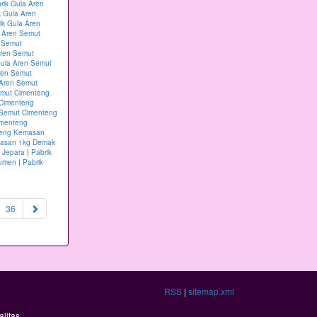
rik Gula Aren
k Gula Aren
ik Gula Aren
a Aren Semut
n Semut
Aren Semut
Gula Aren Semut
ren Semut
 Aren Semut
emut Cimenteng
 Cimenteng
 Semut Cimenteng
imenteng
teng Kemasan
masan 1kg Demak
 Jepara
|
Pabrik
bumen
|
Pabrik
36
RSS
|
sitemap.xml
litas.