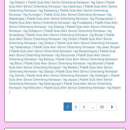
1kg Cirebon
|
Pabrik Gula Aren Semut Cimenteng Kemasan 1kg Garut
|
Pabrik
Gula Aren Semut Cimenteng Kemasan 1kg Indramayu
|
Pabrik Gula Aren Semut
Cimenteng Kemasan 1kg Karawang
|
Pabrik Gula Aren Semut Cimenteng
Kemasan 1kg Kuningan
|
Pabrik Gula Aren Semut Cimenteng Kemasan 1kg
Majalengka
|
Pabrik Gula Aren Semut Cimenteng Kemasan 1kg Pangandaran
|
Pabrik Gula Aren Semut Cimenteng Kemasan 1kg Purwakarta
|
Pabrik Gula Aren
Semut Cimenteng Kemasan 1kg Subang
|
Pabrik Gula Aren Semut Cimenteng
Kemasan 1kg Sukabumi
|
Pabrik Gula Aren Semut Cimenteng Kemasan 1kg
Sumedang
|
Pabrik Gula Aren Semut Cimenteng Kemasan 1kg Banjar
|
Pabrik
Gula Aren Semut Cimenteng Kemasan 1kg Cimahi
|
Pabrik Gula Aren Semut
Cimenteng Kemasan 1kg Cirebon
|
Pabrik Gula Aren Semut Cimenteng Kemasan
1kg Tasikmalaya
|
Pabrik Gula Aren Semut Cimenteng Kemasan 1kg Jawa Tengah
|
Pabrik Gula Aren Semut Cimenteng Kemasan 1kg Banjarnegara
|
Pabrik Gula
Aren Semut Cimenteng Kemasan 1kg Banyumas
|
Pabrik Gula Aren Semut
Cimenteng Kemasan 1kg Batang
|
Pabrik Gula Aren Semut Cimenteng Kemasan
1kg Blora
|
Pabrik Gula Aren Semut Cimenteng Kemasan 1kg Boyolali
|
Pabrik
Gula Aren Semut Cimenteng Kemasan 1kg Brebes
|
Pabrik Gula Aren Semut
Cimenteng Kemasan 1kg Cilacap
|
Pabrik Gula Aren Semut Cimenteng Kemasan
1kg Demak
|
Pabrik Gula Aren Semut Cimenteng Kemasan 1kg Grobogan
|
Pabrik
Gula Aren Semut Cimenteng Kemasan 1kg Jepara
|
Pabrik Gula Aren Semut
Cimenteng Kemasan 1kg Karanganyar
|
Pabrik Gula Aren Semut Cimenteng
Kemasan 1kg Kebumen
|
Pabrik Gula Aren Semut Cimenteng Kemasan 1kg Klaten
|
(current)
1
2
3
...
36