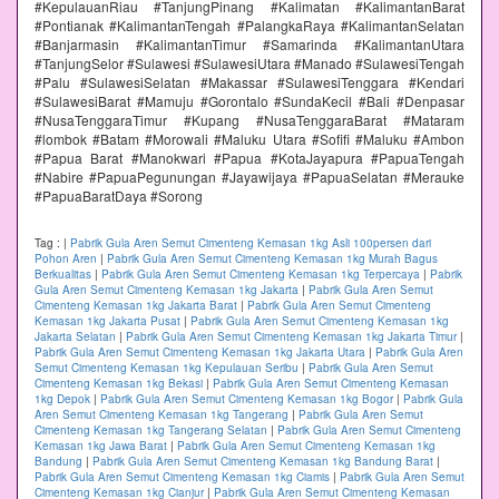
#KepulauanRiau #TanjungPinang #Kalimatan #KalimantanBarat
#Pontianak #KalimantanTengah #PalangkaRaya #KalimantanSelatan
#Banjarmasin #KalimantanTimur #Samarinda #KalimantanUtara
#TanjungSelor #Sulawesi #SulawesiUtara #Manado #SulawesiTengah
#Palu #SulawesiSelatan #Makassar #SulawesiTenggara #Kendari
#SulawesiBarat #Mamuju #Gorontalo #SundaKecil #Bali #Denpasar
#NusaTenggaraTimur #Kupang #NusaTenggaraBarat #Mataram
#lombok #Batam #Morowali #Maluku Utara #Sofifi #Maluku #Ambon
#Papua Barat #Manokwari #Papua #KotaJayapura #PapuaTengah
#Nabire #PapuaPegunungan #Jayawijaya #PapuaSelatan #Merauke
#PapuaBaratDaya #Sorong
Tag :
|
Pabrik Gula Aren Semut Cimenteng Kemasan 1kg Asli 100persen dari
Pohon Aren
|
Pabrik Gula Aren Semut Cimenteng Kemasan 1kg Murah Bagus
Berkualitas
|
Pabrik Gula Aren Semut Cimenteng Kemasan 1kg Terpercaya
|
Pabrik
Gula Aren Semut Cimenteng Kemasan 1kg Jakarta
|
Pabrik Gula Aren Semut
Cimenteng Kemasan 1kg Jakarta Barat
|
Pabrik Gula Aren Semut Cimenteng
Kemasan 1kg Jakarta Pusat
|
Pabrik Gula Aren Semut Cimenteng Kemasan 1kg
Jakarta Selatan
|
Pabrik Gula Aren Semut Cimenteng Kemasan 1kg Jakarta Timur
|
Pabrik Gula Aren Semut Cimenteng Kemasan 1kg Jakarta Utara
|
Pabrik Gula Aren
Semut Cimenteng Kemasan 1kg Kepulauan Seribu
|
Pabrik Gula Aren Semut
Cimenteng Kemasan 1kg Bekasi
|
Pabrik Gula Aren Semut Cimenteng Kemasan
1kg Depok
|
Pabrik Gula Aren Semut Cimenteng Kemasan 1kg Bogor
|
Pabrik Gula
Aren Semut Cimenteng Kemasan 1kg Tangerang
|
Pabrik Gula Aren Semut
Cimenteng Kemasan 1kg Tangerang Selatan
|
Pabrik Gula Aren Semut Cimenteng
Kemasan 1kg Jawa Barat
|
Pabrik Gula Aren Semut Cimenteng Kemasan 1kg
Bandung
|
Pabrik Gula Aren Semut Cimenteng Kemasan 1kg Bandung Barat
|
Pabrik Gula Aren Semut Cimenteng Kemasan 1kg Ciamis
|
Pabrik Gula Aren Semut
Cimenteng Kemasan 1kg Cianjur
|
Pabrik Gula Aren Semut Cimenteng Kemasan