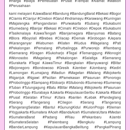
#Harga #Biaya #Pembuatan #Pusat #Tempat #Alamat #Maklon
#Perusahaan
kami melayani #JawaBarat #Bandung #BandungBarat #Bekasi #Bogor
#Ciamis #Cianjur #Cirebon #Garut #Indramayu #Karawang #Kuningan
#Majalengka #Pangandaran #Purwakarta #Subang #Sukabumi
#Sumedang #Banjar #Bekasi #Cimahi #Cirebon #Depok #Sukabumi
#Tasikmalaya #JawaTengah #Banjarnegara #Banyumas #Batang
#Blora #Boyolali #Brebes #Cilacap #Demak #Grobogan #Jepara
#Karanganyar #Kebumen #Klaten #Kudus #Magelang #Pati
#Pekalongan #Pemalang #Purbalingga #Purworejo #Rembang
#Semarang #Sragen #Sukoharjo #Tegal #Temanggung #Wonogiri
#Wonosobo #Magelang #Pekalongan #Salatiga #Semarang
#Surakarta #Tegal #JawaTimur #Bangkalan #Banyuwangi #Blitar
#Bojonegoro #Bondowoso #Gresik #Jember #Jombang #Kediri
#Lamongan #Lumajang #Madiun #Magetan #Malang #Mojokerto
#Nganjuk #Ngawi #Pacitan #Pamekasan #Pasuruan #Ponorogo
#Probolinggo #Sampang #Sidoarjo #Situbondo #Sumenep #Sumenep
#Tuban #Tulungagung #Batu #Blitar #Malang #Mojokerto #Pasuruan
#Probolinggo #Surabaya #Jakarta #KepulauanSeribu #Jakarta #Barat
#Pusat #Selatan #Timur #Utara #banten #Lebak #Pandeglang
#Serang #Tangerang #Cilegon #Serang #Tangerang
#TangerangSelatan #Bantul #GunungKidul #KulonProgo #Sleman
#Yogyakarta #Sumatera #Aceh #BandaAceh #SumateraUtara #Medan
#SumateraBarat #Padang #Riau #Pekanbaru #Jambi
#SumateraSelatan #Palembang #Bengkulu #Lampung
#BandarLampung #KepulauanBangkaBelitung #PangkalPinang