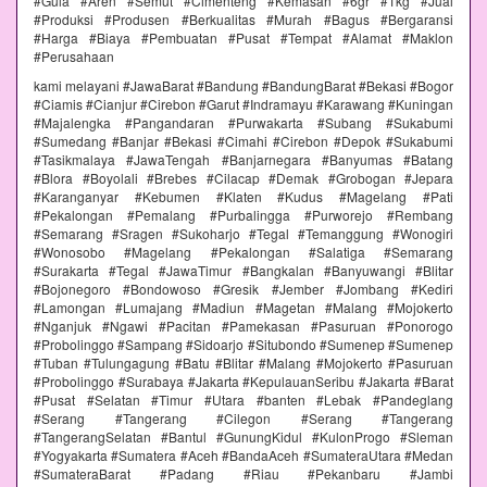
#Gula #Aren #Semut #Cimenteng #Kemasan #6gr #1kg #Jual
#Produksi #Produsen #Berkualitas #Murah #Bagus #Bergaransi
#Harga #Biaya #Pembuatan #Pusat #Tempat #Alamat #Maklon
#Perusahaan
kami melayani #JawaBarat #Bandung #BandungBarat #Bekasi #Bogor
#Ciamis #Cianjur #Cirebon #Garut #Indramayu #Karawang #Kuningan
#Majalengka #Pangandaran #Purwakarta #Subang #Sukabumi
#Sumedang #Banjar #Bekasi #Cimahi #Cirebon #Depok #Sukabumi
#Tasikmalaya #JawaTengah #Banjarnegara #Banyumas #Batang
#Blora #Boyolali #Brebes #Cilacap #Demak #Grobogan #Jepara
#Karanganyar #Kebumen #Klaten #Kudus #Magelang #Pati
#Pekalongan #Pemalang #Purbalingga #Purworejo #Rembang
#Semarang #Sragen #Sukoharjo #Tegal #Temanggung #Wonogiri
#Wonosobo #Magelang #Pekalongan #Salatiga #Semarang
#Surakarta #Tegal #JawaTimur #Bangkalan #Banyuwangi #Blitar
#Bojonegoro #Bondowoso #Gresik #Jember #Jombang #Kediri
#Lamongan #Lumajang #Madiun #Magetan #Malang #Mojokerto
#Nganjuk #Ngawi #Pacitan #Pamekasan #Pasuruan #Ponorogo
#Probolinggo #Sampang #Sidoarjo #Situbondo #Sumenep #Sumenep
#Tuban #Tulungagung #Batu #Blitar #Malang #Mojokerto #Pasuruan
#Probolinggo #Surabaya #Jakarta #KepulauanSeribu #Jakarta #Barat
#Pusat #Selatan #Timur #Utara #banten #Lebak #Pandeglang
#Serang #Tangerang #Cilegon #Serang #Tangerang
#TangerangSelatan #Bantul #GunungKidul #KulonProgo #Sleman
#Yogyakarta #Sumatera #Aceh #BandaAceh #SumateraUtara #Medan
#SumateraBarat #Padang #Riau #Pekanbaru #Jambi