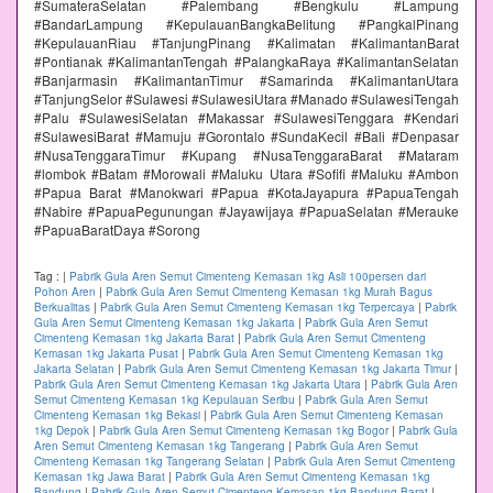
#SumateraSelatan #Palembang #Bengkulu #Lampung
#BandarLampung #KepulauanBangkaBelitung #PangkalPinang
#KepulauanRiau #TanjungPinang #Kalimatan #KalimantanBarat
#Pontianak #KalimantanTengah #PalangkaRaya #KalimantanSelatan
#Banjarmasin #KalimantanTimur #Samarinda #KalimantanUtara
#TanjungSelor #Sulawesi #SulawesiUtara #Manado #SulawesiTengah
#Palu #SulawesiSelatan #Makassar #SulawesiTenggara #Kendari
#SulawesiBarat #Mamuju #Gorontalo #SundaKecil #Bali #Denpasar
#NusaTenggaraTimur #Kupang #NusaTenggaraBarat #Mataram
#lombok #Batam #Morowali #Maluku Utara #Sofifi #Maluku #Ambon
#Papua Barat #Manokwari #Papua #KotaJayapura #PapuaTengah
#Nabire #PapuaPegunungan #Jayawijaya #PapuaSelatan #Merauke
#PapuaBaratDaya #Sorong
Tag :
|
Pabrik Gula Aren Semut Cimenteng Kemasan 1kg Asli 100persen dari
Pohon Aren
|
Pabrik Gula Aren Semut Cimenteng Kemasan 1kg Murah Bagus
Berkualitas
|
Pabrik Gula Aren Semut Cimenteng Kemasan 1kg Terpercaya
|
Pabrik
Gula Aren Semut Cimenteng Kemasan 1kg Jakarta
|
Pabrik Gula Aren Semut
Cimenteng Kemasan 1kg Jakarta Barat
|
Pabrik Gula Aren Semut Cimenteng
Kemasan 1kg Jakarta Pusat
|
Pabrik Gula Aren Semut Cimenteng Kemasan 1kg
Jakarta Selatan
|
Pabrik Gula Aren Semut Cimenteng Kemasan 1kg Jakarta Timur
|
Pabrik Gula Aren Semut Cimenteng Kemasan 1kg Jakarta Utara
|
Pabrik Gula Aren
Semut Cimenteng Kemasan 1kg Kepulauan Seribu
|
Pabrik Gula Aren Semut
Cimenteng Kemasan 1kg Bekasi
|
Pabrik Gula Aren Semut Cimenteng Kemasan
1kg Depok
|
Pabrik Gula Aren Semut Cimenteng Kemasan 1kg Bogor
|
Pabrik Gula
Aren Semut Cimenteng Kemasan 1kg Tangerang
|
Pabrik Gula Aren Semut
Cimenteng Kemasan 1kg Tangerang Selatan
|
Pabrik Gula Aren Semut Cimenteng
Kemasan 1kg Jawa Barat
|
Pabrik Gula Aren Semut Cimenteng Kemasan 1kg
Bandung
|
Pabrik Gula Aren Semut Cimenteng Kemasan 1kg Bandung Barat
|