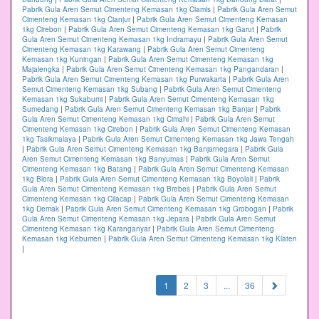
Pabrik Gula Aren Semut Cimenteng Kemasan 1kg Ciamis
|
Pabrik Gula Aren Semut
Cimenteng Kemasan 1kg Cianjur
|
Pabrik Gula Aren Semut Cimenteng Kemasan
1kg Cirebon
|
Pabrik Gula Aren Semut Cimenteng Kemasan 1kg Garut
|
Pabrik
Gula Aren Semut Cimenteng Kemasan 1kg Indramayu
|
Pabrik Gula Aren Semut
Cimenteng Kemasan 1kg Karawang
|
Pabrik Gula Aren Semut Cimenteng
Kemasan 1kg Kuningan
|
Pabrik Gula Aren Semut Cimenteng Kemasan 1kg
Majalengka
|
Pabrik Gula Aren Semut Cimenteng Kemasan 1kg Pangandaran
|
Pabrik Gula Aren Semut Cimenteng Kemasan 1kg Purwakarta
|
Pabrik Gula Aren
Semut Cimenteng Kemasan 1kg Subang
|
Pabrik Gula Aren Semut Cimenteng
Kemasan 1kg Sukabumi
|
Pabrik Gula Aren Semut Cimenteng Kemasan 1kg
Sumedang
|
Pabrik Gula Aren Semut Cimenteng Kemasan 1kg Banjar
|
Pabrik
Gula Aren Semut Cimenteng Kemasan 1kg Cimahi
|
Pabrik Gula Aren Semut
Cimenteng Kemasan 1kg Cirebon
|
Pabrik Gula Aren Semut Cimenteng Kemasan
1kg Tasikmalaya
|
Pabrik Gula Aren Semut Cimenteng Kemasan 1kg Jawa Tengah
|
Pabrik Gula Aren Semut Cimenteng Kemasan 1kg Banjarnegara
|
Pabrik Gula
Aren Semut Cimenteng Kemasan 1kg Banyumas
|
Pabrik Gula Aren Semut
Cimenteng Kemasan 1kg Batang
|
Pabrik Gula Aren Semut Cimenteng Kemasan
1kg Blora
|
Pabrik Gula Aren Semut Cimenteng Kemasan 1kg Boyolali
|
Pabrik
Gula Aren Semut Cimenteng Kemasan 1kg Brebes
|
Pabrik Gula Aren Semut
Cimenteng Kemasan 1kg Cilacap
|
Pabrik Gula Aren Semut Cimenteng Kemasan
1kg Demak
|
Pabrik Gula Aren Semut Cimenteng Kemasan 1kg Grobogan
|
Pabrik
Gula Aren Semut Cimenteng Kemasan 1kg Jepara
|
Pabrik Gula Aren Semut
Cimenteng Kemasan 1kg Karanganyar
|
Pabrik Gula Aren Semut Cimenteng
Kemasan 1kg Kebumen
|
Pabrik Gula Aren Semut Cimenteng Kemasan 1kg Klaten
|
(current)
1
2
3
...
36