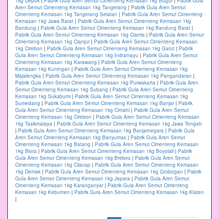
1kg Depok
|
Pabrik Gula Aren Semut Cimenteng Kemasan 1kg Bogor
|
Pabrik Gula
Aren Semut Cimenteng Kemasan 1kg Tangerang
|
Pabrik Gula Aren Semut
Cimenteng Kemasan 1kg Tangerang Selatan
|
Pabrik Gula Aren Semut Cimenteng
Kemasan 1kg Jawa Barat
|
Pabrik Gula Aren Semut Cimenteng Kemasan 1kg
Bandung
|
Pabrik Gula Aren Semut Cimenteng Kemasan 1kg Bandung Barat
|
Pabrik Gula Aren Semut Cimenteng Kemasan 1kg Ciamis
|
Pabrik Gula Aren Semut
Cimenteng Kemasan 1kg Cianjur
|
Pabrik Gula Aren Semut Cimenteng Kemasan
1kg Cirebon
|
Pabrik Gula Aren Semut Cimenteng Kemasan 1kg Garut
|
Pabrik
Gula Aren Semut Cimenteng Kemasan 1kg Indramayu
|
Pabrik Gula Aren Semut
Cimenteng Kemasan 1kg Karawang
|
Pabrik Gula Aren Semut Cimenteng
Kemasan 1kg Kuningan
|
Pabrik Gula Aren Semut Cimenteng Kemasan 1kg
Majalengka
|
Pabrik Gula Aren Semut Cimenteng Kemasan 1kg Pangandaran
|
Pabrik Gula Aren Semut Cimenteng Kemasan 1kg Purwakarta
|
Pabrik Gula Aren
Semut Cimenteng Kemasan 1kg Subang
|
Pabrik Gula Aren Semut Cimenteng
Kemasan 1kg Sukabumi
|
Pabrik Gula Aren Semut Cimenteng Kemasan 1kg
Sumedang
|
Pabrik Gula Aren Semut Cimenteng Kemasan 1kg Banjar
|
Pabrik
Gula Aren Semut Cimenteng Kemasan 1kg Cimahi
|
Pabrik Gula Aren Semut
Cimenteng Kemasan 1kg Cirebon
|
Pabrik Gula Aren Semut Cimenteng Kemasan
1kg Tasikmalaya
|
Pabrik Gula Aren Semut Cimenteng Kemasan 1kg Jawa Tengah
|
Pabrik Gula Aren Semut Cimenteng Kemasan 1kg Banjarnegara
|
Pabrik Gula
Aren Semut Cimenteng Kemasan 1kg Banyumas
|
Pabrik Gula Aren Semut
Cimenteng Kemasan 1kg Batang
|
Pabrik Gula Aren Semut Cimenteng Kemasan
1kg Blora
|
Pabrik Gula Aren Semut Cimenteng Kemasan 1kg Boyolali
|
Pabrik
Gula Aren Semut Cimenteng Kemasan 1kg Brebes
|
Pabrik Gula Aren Semut
Cimenteng Kemasan 1kg Cilacap
|
Pabrik Gula Aren Semut Cimenteng Kemasan
1kg Demak
|
Pabrik Gula Aren Semut Cimenteng Kemasan 1kg Grobogan
|
Pabrik
Gula Aren Semut Cimenteng Kemasan 1kg Jepara
|
Pabrik Gula Aren Semut
Cimenteng Kemasan 1kg Karanganyar
|
Pabrik Gula Aren Semut Cimenteng
Kemasan 1kg Kebumen
|
Pabrik Gula Aren Semut Cimenteng Kemasan 1kg Klaten
|