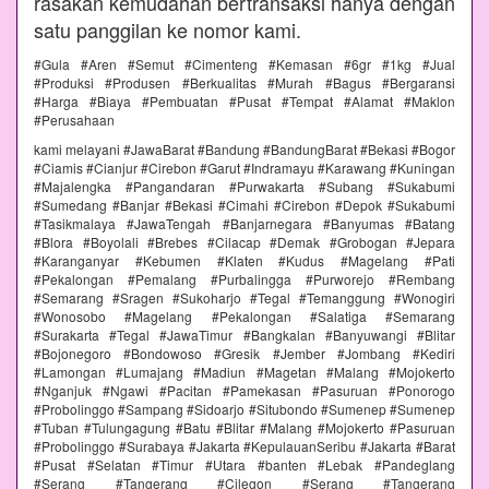
rasakan kemudahan bertransaksi hanya dengan
satu panggilan ke nomor kami.
#Gula #Aren #Semut #Cimenteng #Kemasan #6gr #1kg #Jual
#Produksi #Produsen #Berkualitas #Murah #Bagus #Bergaransi
#Harga #Biaya #Pembuatan #Pusat #Tempat #Alamat #Maklon
#Perusahaan
kami melayani #JawaBarat #Bandung #BandungBarat #Bekasi #Bogor
#Ciamis #Cianjur #Cirebon #Garut #Indramayu #Karawang #Kuningan
#Majalengka #Pangandaran #Purwakarta #Subang #Sukabumi
#Sumedang #Banjar #Bekasi #Cimahi #Cirebon #Depok #Sukabumi
#Tasikmalaya #JawaTengah #Banjarnegara #Banyumas #Batang
#Blora #Boyolali #Brebes #Cilacap #Demak #Grobogan #Jepara
#Karanganyar #Kebumen #Klaten #Kudus #Magelang #Pati
#Pekalongan #Pemalang #Purbalingga #Purworejo #Rembang
#Semarang #Sragen #Sukoharjo #Tegal #Temanggung #Wonogiri
#Wonosobo #Magelang #Pekalongan #Salatiga #Semarang
#Surakarta #Tegal #JawaTimur #Bangkalan #Banyuwangi #Blitar
#Bojonegoro #Bondowoso #Gresik #Jember #Jombang #Kediri
#Lamongan #Lumajang #Madiun #Magetan #Malang #Mojokerto
#Nganjuk #Ngawi #Pacitan #Pamekasan #Pasuruan #Ponorogo
#Probolinggo #Sampang #Sidoarjo #Situbondo #Sumenep #Sumenep
#Tuban #Tulungagung #Batu #Blitar #Malang #Mojokerto #Pasuruan
#Probolinggo #Surabaya #Jakarta #KepulauanSeribu #Jakarta #Barat
#Pusat #Selatan #Timur #Utara #banten #Lebak #Pandeglang
#Serang #Tangerang #Cilegon #Serang #Tangerang