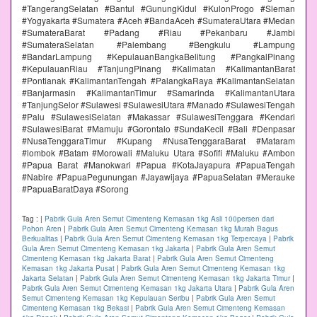
#TangerangSelatan #Bantul #GunungKidul #KulonProgo #Sleman
#Yogyakarta #Sumatera #Aceh #BandaAceh #SumateraUtara #Medan
#SumateraBarat #Padang #Riau #Pekanbaru #Jambi
#SumateraSelatan #Palembang #Bengkulu #Lampung
#BandarLampung #KepulauanBangkaBelitung #PangkalPinang
#KepulauanRiau #TanjungPinang #Kalimatan #KalimantanBarat
#Pontianak #KalimantanTengah #PalangkaRaya #KalimantanSelatan
#Banjarmasin #KalimantanTimur #Samarinda #KalimantanUtara
#TanjungSelor #Sulawesi #SulawesiUtara #Manado #SulawesiTengah
#Palu #SulawesiSelatan #Makassar #SulawesiTenggara #Kendari
#SulawesiBarat #Mamuju #Gorontalo #SundaKecil #Bali #Denpasar
#NusaTenggaraTimur #Kupang #NusaTenggaraBarat #Mataram
#lombok #Batam #Morowali #Maluku Utara #Sofifi #Maluku #Ambon
#Papua Barat #Manokwari #Papua #KotaJayapura #PapuaTengah
#Nabire #PapuaPegunungan #Jayawijaya #PapuaSelatan #Merauke
#PapuaBaratDaya #Sorong
Tag :
|
Pabrik Gula Aren Semut Cimenteng Kemasan 1kg Asli 100persen dari
Pohon Aren
|
Pabrik Gula Aren Semut Cimenteng Kemasan 1kg Murah Bagus
Berkualitas
|
Pabrik Gula Aren Semut Cimenteng Kemasan 1kg Terpercaya
|
Pabrik
Gula Aren Semut Cimenteng Kemasan 1kg Jakarta
|
Pabrik Gula Aren Semut
Cimenteng Kemasan 1kg Jakarta Barat
|
Pabrik Gula Aren Semut Cimenteng
Kemasan 1kg Jakarta Pusat
|
Pabrik Gula Aren Semut Cimenteng Kemasan 1kg
Jakarta Selatan
|
Pabrik Gula Aren Semut Cimenteng Kemasan 1kg Jakarta Timur
|
Pabrik Gula Aren Semut Cimenteng Kemasan 1kg Jakarta Utara
|
Pabrik Gula Aren
Semut Cimenteng Kemasan 1kg Kepulauan Seribu
|
Pabrik Gula Aren Semut
Cimenteng Kemasan 1kg Bekasi
|
Pabrik Gula Aren Semut Cimenteng Kemasan