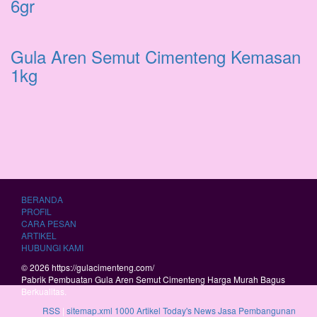
6gr
Gula Aren Semut Cimenteng Kemasan
1kg
BERANDA
PROFIL
CARA PESAN
ARTIKEL
HUBUNGI KAMI
© 2026 https://gulacimenteng.com/
Pabrik Pembuatan Gula Aren Semut Cimenteng Harga Murah Bagus
Berkualitas.
RSS
|
sitemap.xml
1000 Artikel
Today's News
Jasa Pembangunan