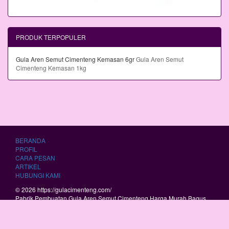
PRODUK TERPOPULER
Gula Aren Semut Cimenteng Kemasan 6gr
Gula Aren Semut
Cimenteng Kemasan 1kg
BERANDA
PROFIL
CARA PESAN
ARTIKEL
HUBUNGI KAMI
© 2026 https://gulacimenteng.com/
Pabrik Pembuatan Gula Aren Semut Cimenteng Harga Murah Bagus
Berkualitas.
RSS
|
sitemap.xml