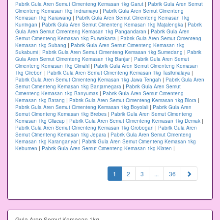
Pabrik Gula Aren Semut Cimenteng Kemasan 1kg Garut
|
Pabrik Gula Aren Semut
Cimenteng Kemasan 1kg Indramayu
|
Pabrik Gula Aren Semut Cimenteng
Kemasan 1kg Karawang
|
Pabrik Gula Aren Semut Cimenteng Kemasan 1kg
Kuningan
|
Pabrik Gula Aren Semut Cimenteng Kemasan 1kg Majalengka
|
Pabrik
Gula Aren Semut Cimenteng Kemasan 1kg Pangandaran
|
Pabrik Gula Aren
Semut Cimenteng Kemasan 1kg Purwakarta
|
Pabrik Gula Aren Semut Cimenteng
Kemasan 1kg Subang
|
Pabrik Gula Aren Semut Cimenteng Kemasan 1kg
Sukabumi
|
Pabrik Gula Aren Semut Cimenteng Kemasan 1kg Sumedang
|
Pabrik
Gula Aren Semut Cimenteng Kemasan 1kg Banjar
|
Pabrik Gula Aren Semut
Cimenteng Kemasan 1kg Cimahi
|
Pabrik Gula Aren Semut Cimenteng Kemasan
1kg Cirebon
|
Pabrik Gula Aren Semut Cimenteng Kemasan 1kg Tasikmalaya
|
Pabrik Gula Aren Semut Cimenteng Kemasan 1kg Jawa Tengah
|
Pabrik Gula Aren
Semut Cimenteng Kemasan 1kg Banjarnegara
|
Pabrik Gula Aren Semut
Cimenteng Kemasan 1kg Banyumas
|
Pabrik Gula Aren Semut Cimenteng
Kemasan 1kg Batang
|
Pabrik Gula Aren Semut Cimenteng Kemasan 1kg Blora
|
Pabrik Gula Aren Semut Cimenteng Kemasan 1kg Boyolali
|
Pabrik Gula Aren
Semut Cimenteng Kemasan 1kg Brebes
|
Pabrik Gula Aren Semut Cimenteng
Kemasan 1kg Cilacap
|
Pabrik Gula Aren Semut Cimenteng Kemasan 1kg Demak
|
Pabrik Gula Aren Semut Cimenteng Kemasan 1kg Grobogan
|
Pabrik Gula Aren
Semut Cimenteng Kemasan 1kg Jepara
|
Pabrik Gula Aren Semut Cimenteng
Kemasan 1kg Karanganyar
|
Pabrik Gula Aren Semut Cimenteng Kemasan 1kg
Kebumen
|
Pabrik Gula Aren Semut Cimenteng Kemasan 1kg Klaten
|
(current)
1
2
3
...
36
Gula Aren Semut Kemasan 1kg