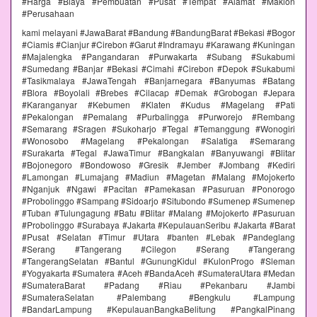
#Harga #Biaya #Pembuatan #Pusat #Tempat #Alamat #Maklon
#Perusahaan
kami melayani #JawaBarat #Bandung #BandungBarat #Bekasi #Bogor
#Ciamis #Cianjur #Cirebon #Garut #Indramayu #Karawang #Kuningan
#Majalengka #Pangandaran #Purwakarta #Subang #Sukabumi
#Sumedang #Banjar #Bekasi #Cimahi #Cirebon #Depok #Sukabumi
#Tasikmalaya #JawaTengah #Banjarnegara #Banyumas #Batang
#Blora #Boyolali #Brebes #Cilacap #Demak #Grobogan #Jepara
#Karanganyar #Kebumen #Klaten #Kudus #Magelang #Pati
#Pekalongan #Pemalang #Purbalingga #Purworejo #Rembang
#Semarang #Sragen #Sukoharjo #Tegal #Temanggung #Wonogiri
#Wonosobo #Magelang #Pekalongan #Salatiga #Semarang
#Surakarta #Tegal #JawaTimur #Bangkalan #Banyuwangi #Blitar
#Bojonegoro #Bondowoso #Gresik #Jember #Jombang #Kediri
#Lamongan #Lumajang #Madiun #Magetan #Malang #Mojokerto
#Nganjuk #Ngawi #Pacitan #Pamekasan #Pasuruan #Ponorogo
#Probolinggo #Sampang #Sidoarjo #Situbondo #Sumenep #Sumenep
#Tuban #Tulungagung #Batu #Blitar #Malang #Mojokerto #Pasuruan
#Probolinggo #Surabaya #Jakarta #KepulauanSeribu #Jakarta #Barat
#Pusat #Selatan #Timur #Utara #banten #Lebak #Pandeglang
#Serang #Tangerang #Cilegon #Serang #Tangerang
#TangerangSelatan #Bantul #GunungKidul #KulonProgo #Sleman
#Yogyakarta #Sumatera #Aceh #BandaAceh #SumateraUtara #Medan
#SumateraBarat #Padang #Riau #Pekanbaru #Jambi
#SumateraSelatan #Palembang #Bengkulu #Lampung
#BandarLampung #KepulauanBangkaBelitung #PangkalPinang