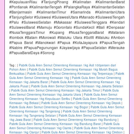
#KepulauanRiau #TanjungPinang #Kalimatan #KalimantanBarat
#Pontianak #KalimantanTengah #PalangkaRaya #KalimantanSelatan
#Banjarmasin #KalimantanTimur #Samarinda #KalimantanUtara
#TanjungSelor #Sulawesi #SulawesiUtara #Manado #SulawesiTengah
#Palu #SulawesiSelatan #Makassar #SulawesiTenggara #Kendari
#SulawesiBarat #Mamuju #Gorontalo #SundaKecil #Bali #Denpasar
#NusaTenggaraTimur #Kupang #NusaTenggaraBarat #Mataram
#lombok #Batam #Morowali #Maluku Utara #Sofifi #Maluku #Ambon
#Papua Barat #Manokwari #Papua #KotaJayapura #PapuaTengah
#Nabire #PapuaPegunungan #Jayawijaya #PapuaSelatan #Merauke
#PapuaBaratDaya #Sorong
Tag :
|
Pabrik Gula Aren Semut Cimenteng Kemasan 1kg Asli 100persen dari
Pohon Aren
|
Pabrik Gula Aren Semut Cimenteng Kemasan 1kg Murah Bagus
Berkualitas
|
Pabrik Gula Aren Semut Cimenteng Kemasan 1kg Terpercaya
|
Pabrik
Gula Aren Semut Cimenteng Kemasan 1kg
|
Pabrik Gula Aren Semut Cimenteng
Kemasan 1kg Jakarta Barat
|
Pabrik Gula Aren Semut Cimenteng Kemasan 1kg
Jakarta Pusat
|
Pabrik Gula Aren Semut Cimenteng Kemasan 1kg Jakarta Selatan
|
Pabrik Gula Aren Semut Cimenteng Kemasan 1kg Jakarta Timur
|
Pabrik Gula
Aren Semut Cimenteng Kemasan 1kg Jakarta Utara
|
Pabrik Gula Aren Semut
Cimenteng Kemasan 1kg Kepulauan Seribu
|
Pabrik Gula Aren Semut Cimenteng
Kemasan 1kg Bekasi
|
Pabrik Gula Aren Semut Cimenteng Kemasan 1kg Depok
|
Pabrik Gula Aren Semut Cimenteng Kemasan 1kg Bogor
|
Pabrik Gula Aren Semut
Cimenteng Kemasan 1kg Tangerang
|
Pabrik Gula Aren Semut Cimenteng
Kemasan 1kg Tangerang Selatan
|
Pabrik Gula Aren Semut Cimenteng Kemasan
1kg Jawa Barat
|
Pabrik Gula Aren Semut Cimenteng Kemasan 1kg Bandung
|
Pabrik Gula Aren Semut Cimenteng Kemasan 1kg Bandung Barat
|
Pabrik Gula
Aren Semut Cimenteng Kemasan 1kg Ciamis
|
Pabrik Gula Aren Semut Cimenteng
Kemasan 1kg Cianjur
|
Pabrik Gula Aren Semut Cimenteng Kemasan 1kg Cirebon
|