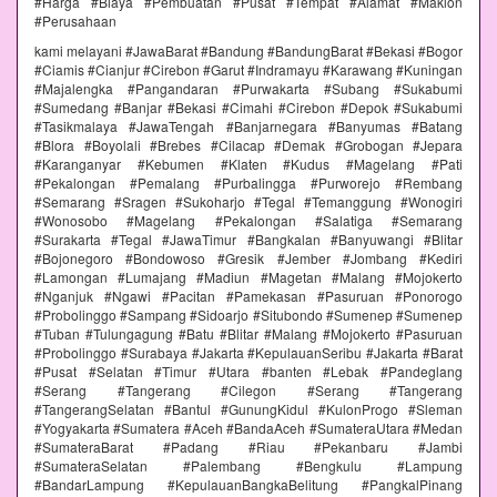
#Harga #Biaya #Pembuatan #Pusat #Tempat #Alamat #Maklon
#Perusahaan
kami melayani #JawaBarat #Bandung #BandungBarat #Bekasi #Bogor
#Ciamis #Cianjur #Cirebon #Garut #Indramayu #Karawang #Kuningan
#Majalengka #Pangandaran #Purwakarta #Subang #Sukabumi
#Sumedang #Banjar #Bekasi #Cimahi #Cirebon #Depok #Sukabumi
#Tasikmalaya #JawaTengah #Banjarnegara #Banyumas #Batang
#Blora #Boyolali #Brebes #Cilacap #Demak #Grobogan #Jepara
#Karanganyar #Kebumen #Klaten #Kudus #Magelang #Pati
#Pekalongan #Pemalang #Purbalingga #Purworejo #Rembang
#Semarang #Sragen #Sukoharjo #Tegal #Temanggung #Wonogiri
#Wonosobo #Magelang #Pekalongan #Salatiga #Semarang
#Surakarta #Tegal #JawaTimur #Bangkalan #Banyuwangi #Blitar
#Bojonegoro #Bondowoso #Gresik #Jember #Jombang #Kediri
#Lamongan #Lumajang #Madiun #Magetan #Malang #Mojokerto
#Nganjuk #Ngawi #Pacitan #Pamekasan #Pasuruan #Ponorogo
#Probolinggo #Sampang #Sidoarjo #Situbondo #Sumenep #Sumenep
#Tuban #Tulungagung #Batu #Blitar #Malang #Mojokerto #Pasuruan
#Probolinggo #Surabaya #Jakarta #KepulauanSeribu #Jakarta #Barat
#Pusat #Selatan #Timur #Utara #banten #Lebak #Pandeglang
#Serang #Tangerang #Cilegon #Serang #Tangerang
#TangerangSelatan #Bantul #GunungKidul #KulonProgo #Sleman
#Yogyakarta #Sumatera #Aceh #BandaAceh #SumateraUtara #Medan
#SumateraBarat #Padang #Riau #Pekanbaru #Jambi
#SumateraSelatan #Palembang #Bengkulu #Lampung
#BandarLampung #KepulauanBangkaBelitung #PangkalPinang