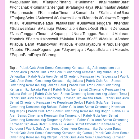
#KepulauanRiau #TanjungPinang #Kalimatan #KalimantanBarat
#Pontianak #KalimantanTengah #PalangkaRaya #KalimantanSelatan
#Banjarmasin #KalimantanTimur #Samarinda #KalimantanUtara
#TanjungSelor #Sulawesi #SulawesiUtara #Manado #SulawesiTengah
#Palu #SulawesiSelatan #Makassar #SulawesiTenggara #Kendari
#SulawesiBarat #Mamuju #Gorontalo #SundaKecil #Bali #Denpasar
#NusaTenggaraTimur #Kupang #NusaTenggaraBarat #Mataram
#lombok #Batam #Morowali #Maluku Utara #Sofifi #Maluku #Ambon
#Papua Barat #Manokwari #Papua #KotaJayapura #PapuaTengah
#Nabire #PapuaPegunungan #Jayawijaya #PapuaSelatan #Merauke
#PapuaBaratDaya #Sorong
Tag :
|
Pabrik Gula Aren Semut Cimenteng Kemasan 1kg Asli 100persen dari
Pohon Aren
|
Pabrik Gula Aren Semut Cimenteng Kemasan 1kg Murah Bagus
Berkualitas
|
Pabrik Gula Aren Semut Cimenteng Kemasan 1kg Terpercaya
|
Pabrik
Gula Aren Semut Cimenteng Kemasan 1kg Jakarta
|
Pabrik Gula Aren Semut
Cimenteng Kemasan 1kg Jakarta Barat
|
Pabrik Gula Aren Semut Cimenteng
Kemasan 1kg Jakarta Pusat
|
Pabrik Gula Aren Semut Cimenteng Kemasan 1kg
Jakarta Selatan
|
Pabrik Gula Aren Semut Cimenteng Kemasan 1kg Jakarta Timur
|
Pabrik Gula Aren Semut Cimenteng Kemasan 1kg Jakarta Utara
|
Pabrik Gula Aren
Semut Cimenteng Kemasan 1kg Kepulauan Seribu
|
Pabrik Gula Aren Semut
Cimenteng Kemasan 1kg Bekasi
|
Pabrik Gula Aren Semut Cimenteng Kemasan
1kg Depok
|
Pabrik Gula Aren Semut Cimenteng Kemasan 1kg Bogor
|
Pabrik Gula
Aren Semut Cimenteng Kemasan 1kg Tangerang
|
Pabrik Gula Aren Semut
Cimenteng Kemasan 1kg Tangerang Selatan
|
Pabrik Gula Aren Semut Cimenteng
Kemasan 1kg Jawa Barat
|
Pabrik Gula Aren Semut Cimenteng Kemasan 1kg
Bandung
|
Pabrik Gula Aren Semut Cimenteng Kemasan 1kg Bandung Barat
|
Pabrik Gula Aren Semut Cimenteng Kemasan 1kg Ciamis
|
Pabrik Gula Aren Semut
Cimenteng Kemasan 1kg Cianjur
|
Pabrik Gula Aren Semut Cimenteng Kemasan