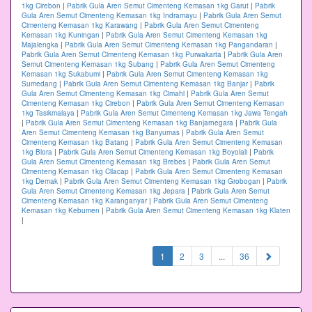
1kg Cirebon
|
Pabrik Gula Aren Semut Cimenteng Kemasan 1kg Garut
|
Pabrik
Gula Aren Semut Cimenteng Kemasan 1kg Indramayu
|
Pabrik Gula Aren Semut
Cimenteng Kemasan 1kg Karawang
|
Pabrik Gula Aren Semut Cimenteng
Kemasan 1kg Kuningan
|
Pabrik Gula Aren Semut Cimenteng Kemasan 1kg
Majalengka
|
Pabrik Gula Aren Semut Cimenteng Kemasan 1kg Pangandaran
|
Pabrik Gula Aren Semut Cimenteng Kemasan 1kg Purwakarta
|
Pabrik Gula Aren
Semut Cimenteng Kemasan 1kg Subang
|
Pabrik Gula Aren Semut Cimenteng
Kemasan 1kg Sukabumi
|
Pabrik Gula Aren Semut Cimenteng Kemasan 1kg
Sumedang
|
Pabrik Gula Aren Semut Cimenteng Kemasan 1kg Banjar
|
Pabrik
Gula Aren Semut Cimenteng Kemasan 1kg Cimahi
|
Pabrik Gula Aren Semut
Cimenteng Kemasan 1kg Cirebon
|
Pabrik Gula Aren Semut Cimenteng Kemasan
1kg Tasikmalaya
|
Pabrik Gula Aren Semut Cimenteng Kemasan 1kg Jawa Tengah
|
Pabrik Gula Aren Semut Cimenteng Kemasan 1kg Banjarnegara
|
Pabrik Gula
Aren Semut Cimenteng Kemasan 1kg Banyumas
|
Pabrik Gula Aren Semut
Cimenteng Kemasan 1kg Batang
|
Pabrik Gula Aren Semut Cimenteng Kemasan
1kg Blora
|
Pabrik Gula Aren Semut Cimenteng Kemasan 1kg Boyolali
|
Pabrik
Gula Aren Semut Cimenteng Kemasan 1kg Brebes
|
Pabrik Gula Aren Semut
Cimenteng Kemasan 1kg Cilacap
|
Pabrik Gula Aren Semut Cimenteng Kemasan
1kg Demak
|
Pabrik Gula Aren Semut Cimenteng Kemasan 1kg Grobogan
|
Pabrik
Gula Aren Semut Cimenteng Kemasan 1kg Jepara
|
Pabrik Gula Aren Semut
Cimenteng Kemasan 1kg Karanganyar
|
Pabrik Gula Aren Semut Cimenteng
Kemasan 1kg Kebumen
|
Pabrik Gula Aren Semut Cimenteng Kemasan 1kg Klaten
|
(current)
1
2
3
...
36