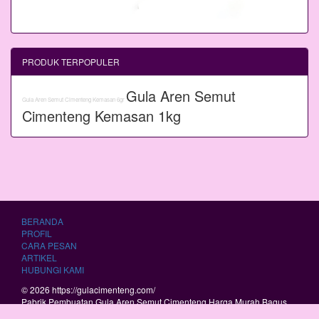
PRODUK TERPOPULER
Gula Aren Semut
Gula Aren Semut Cimenteng Kemasan 6gr
Cimenteng Kemasan 1kg
BERANDA
PROFIL
CARA PESAN
ARTIKEL
HUBUNGI KAMI
© 2026 https://gulacimenteng.com/
Pabrik Pembuatan Gula Aren Semut Cimenteng Harga Murah Bagus
Berkualitas.