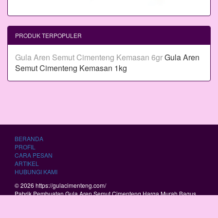
PRODUK TERPOPULER
Gula Aren Semut Cimenteng Kemasan 6gr
Gula Aren
Semut Cimenteng Kemasan 1kg
BERANDA
PROFIL
CARA PESAN
ARTIKEL
HUBUNGI KAMI
© 2026 https://gulacimenteng.com/
Pabrik Pembuatan Gula Aren Semut Cimenteng Harga Murah Bagus
Berkualitas.
RSS
|
sitemap.xml