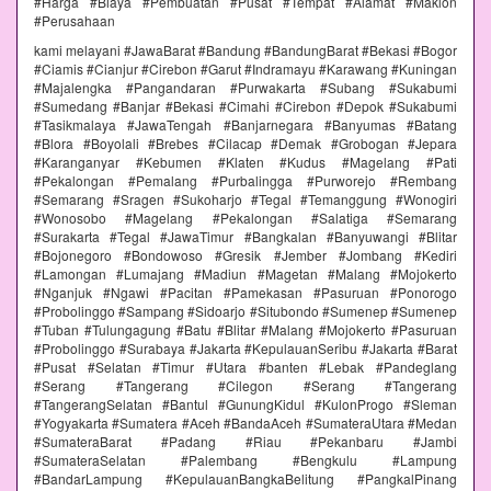
#Harga #Biaya #Pembuatan #Pusat #Tempat #Alamat #Maklon
#Perusahaan
kami melayani #JawaBarat #Bandung #BandungBarat #Bekasi #Bogor
#Ciamis #Cianjur #Cirebon #Garut #Indramayu #Karawang #Kuningan
#Majalengka #Pangandaran #Purwakarta #Subang #Sukabumi
#Sumedang #Banjar #Bekasi #Cimahi #Cirebon #Depok #Sukabumi
#Tasikmalaya #JawaTengah #Banjarnegara #Banyumas #Batang
#Blora #Boyolali #Brebes #Cilacap #Demak #Grobogan #Jepara
#Karanganyar #Kebumen #Klaten #Kudus #Magelang #Pati
#Pekalongan #Pemalang #Purbalingga #Purworejo #Rembang
#Semarang #Sragen #Sukoharjo #Tegal #Temanggung #Wonogiri
#Wonosobo #Magelang #Pekalongan #Salatiga #Semarang
#Surakarta #Tegal #JawaTimur #Bangkalan #Banyuwangi #Blitar
#Bojonegoro #Bondowoso #Gresik #Jember #Jombang #Kediri
#Lamongan #Lumajang #Madiun #Magetan #Malang #Mojokerto
#Nganjuk #Ngawi #Pacitan #Pamekasan #Pasuruan #Ponorogo
#Probolinggo #Sampang #Sidoarjo #Situbondo #Sumenep #Sumenep
#Tuban #Tulungagung #Batu #Blitar #Malang #Mojokerto #Pasuruan
#Probolinggo #Surabaya #Jakarta #KepulauanSeribu #Jakarta #Barat
#Pusat #Selatan #Timur #Utara #banten #Lebak #Pandeglang
#Serang #Tangerang #Cilegon #Serang #Tangerang
#TangerangSelatan #Bantul #GunungKidul #KulonProgo #Sleman
#Yogyakarta #Sumatera #Aceh #BandaAceh #SumateraUtara #Medan
#SumateraBarat #Padang #Riau #Pekanbaru #Jambi
#SumateraSelatan #Palembang #Bengkulu #Lampung
#BandarLampung #KepulauanBangkaBelitung #PangkalPinang