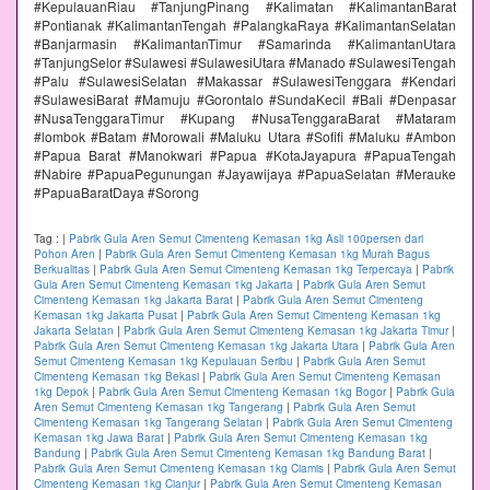
#KepulauanRiau #TanjungPinang #Kalimatan #KalimantanBarat
#Pontianak #KalimantanTengah #PalangkaRaya #KalimantanSelatan
#Banjarmasin #KalimantanTimur #Samarinda #KalimantanUtara
#TanjungSelor #Sulawesi #SulawesiUtara #Manado #SulawesiTengah
#Palu #SulawesiSelatan #Makassar #SulawesiTenggara #Kendari
#SulawesiBarat #Mamuju #Gorontalo #SundaKecil #Bali #Denpasar
#NusaTenggaraTimur #Kupang #NusaTenggaraBarat #Mataram
#lombok #Batam #Morowali #Maluku Utara #Sofifi #Maluku #Ambon
#Papua Barat #Manokwari #Papua #KotaJayapura #PapuaTengah
#Nabire #PapuaPegunungan #Jayawijaya #PapuaSelatan #Merauke
#PapuaBaratDaya #Sorong
Tag :
|
Pabrik Gula Aren Semut Cimenteng Kemasan 1kg Asli 100persen dari
Pohon Aren
|
Pabrik Gula Aren Semut Cimenteng Kemasan 1kg Murah Bagus
Berkualitas
|
Pabrik Gula Aren Semut Cimenteng Kemasan 1kg Terpercaya
|
Pabrik
Gula Aren Semut Cimenteng Kemasan 1kg Jakarta
|
Pabrik Gula Aren Semut
Cimenteng Kemasan 1kg Jakarta Barat
|
Pabrik Gula Aren Semut Cimenteng
Kemasan 1kg Jakarta Pusat
|
Pabrik Gula Aren Semut Cimenteng Kemasan 1kg
Jakarta Selatan
|
Pabrik Gula Aren Semut Cimenteng Kemasan 1kg Jakarta Timur
|
Pabrik Gula Aren Semut Cimenteng Kemasan 1kg Jakarta Utara
|
Pabrik Gula Aren
Semut Cimenteng Kemasan 1kg Kepulauan Seribu
|
Pabrik Gula Aren Semut
Cimenteng Kemasan 1kg Bekasi
|
Pabrik Gula Aren Semut Cimenteng Kemasan
1kg Depok
|
Pabrik Gula Aren Semut Cimenteng Kemasan 1kg Bogor
|
Pabrik Gula
Aren Semut Cimenteng Kemasan 1kg Tangerang
|
Pabrik Gula Aren Semut
Cimenteng Kemasan 1kg Tangerang Selatan
|
Pabrik Gula Aren Semut Cimenteng
Kemasan 1kg Jawa Barat
|
Pabrik Gula Aren Semut Cimenteng Kemasan 1kg
Bandung
|
Pabrik Gula Aren Semut Cimenteng Kemasan 1kg Bandung Barat
|
Pabrik Gula Aren Semut Cimenteng Kemasan 1kg Ciamis
|
Pabrik Gula Aren Semut
Cimenteng Kemasan 1kg Cianjur
|
Pabrik Gula Aren Semut Cimenteng Kemasan