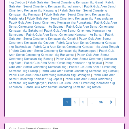
1kg Cirebon
|
Pabrik Gula Aren Semut Cimenteng Kemasan 1kg Garut
|
Pabrik
Gula Aren Semut Cimenteng Kemasan 1kg Indramayu
|
Pabrik Gula Aren Semut
Cimenteng Kemasan 1kg Karawang
|
Pabrik Gula Aren Semut Cimenteng
Kemasan 1kg Kuningan
|
Pabrik Gula Aren Semut Cimenteng Kemasan 1kg
Majalengka
|
Pabrik Gula Aren Semut Cimenteng Kemasan 1kg Pangandaran
|
Pabrik Gula Aren Semut Cimenteng Kemasan 1kg Purwakarta
|
Pabrik Gula Aren
Semut Cimenteng Kemasan 1kg Subang
|
Pabrik Gula Aren Semut Cimenteng
Kemasan 1kg Sukabumi
|
Pabrik Gula Aren Semut Cimenteng Kemasan 1kg
Sumedang
|
Pabrik Gula Aren Semut Cimenteng Kemasan 1kg Banjar
|
Pabrik
Gula Aren Semut Cimenteng Kemasan 1kg Cimahi
|
Pabrik Gula Aren Semut
Cimenteng Kemasan 1kg Cirebon
|
Pabrik Gula Aren Semut Cimenteng Kemasan
1kg Tasikmalaya
|
Pabrik Gula Aren Semut Cimenteng Kemasan 1kg Jawa Tengah
|
Pabrik Gula Aren Semut Cimenteng Kemasan 1kg Banjarnegara
|
Pabrik Gula
Aren Semut Cimenteng Kemasan 1kg Banyumas
|
Pabrik Gula Aren Semut
Cimenteng Kemasan 1kg Batang
|
Pabrik Gula Aren Semut Cimenteng Kemasan
1kg Blora
|
Pabrik Gula Aren Semut Cimenteng Kemasan 1kg Boyolali
|
Pabrik
Gula Aren Semut Cimenteng Kemasan 1kg
|
Pabrik Gula Aren Semut Cimenteng
Kemasan 1kg Cilacap
|
Pabrik Gula Aren Semut Cimenteng Kemasan 1kg Demak
|
Pabrik Gula Aren Semut Cimenteng Kemasan 1kg Grobogan
|
Pabrik Gula Aren
Semut Cimenteng Kemasan 1kg Jepara
|
Pabrik Gula Aren Semut Cimenteng
Kemasan 1kg Karanganyar
|
Pabrik Gula Aren Semut Cimenteng Kemasan 1kg
Kebumen
|
Pabrik Gula Aren Semut Cimenteng Kemasan 1kg Klaten
|
(current)
1
2
3
...
36
Gula Aren Semut Kemasan 1kg