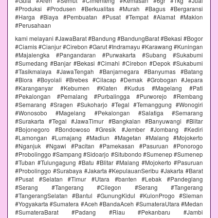
#Gula #Aren #Semut #Cimenteng #Kemasan #6gr #1kg #Jual
#Produksi #Produsen #Berkualitas #Murah #Bagus #Bergaransi
#Harga #Biaya #Pembuatan #Pusat #Tempat #Alamat #Maklon
#Perusahaan
kami melayani #JawaBarat #Bandung #BandungBarat #Bekasi #Bogor
#Ciamis #Cianjur #Cirebon #Garut #Indramayu #Karawang #Kuningan
#Majalengka #Pangandaran #Purwakarta #Subang #Sukabumi
#Sumedang #Banjar #Bekasi #Cimahi #Cirebon #Depok #Sukabumi
#Tasikmalaya #JawaTengah #Banjarnegara #Banyumas #Batang
#Blora #Boyolali #Brebes #Cilacap #Demak #Grobogan #Jepara
#Karanganyar #Kebumen #Klaten #Kudus #Magelang #Pati
#Pekalongan #Pemalang #Purbalingga #Purworejo #Rembang
#Semarang #Sragen #Sukoharjo #Tegal #Temanggung #Wonogiri
#Wonosobo #Magelang #Pekalongan #Salatiga #Semarang
#Surakarta #Tegal #JawaTimur #Bangkalan #Banyuwangi #Blitar
#Bojonegoro #Bondowoso #Gresik #Jember #Jombang #Kediri
#Lamongan #Lumajang #Madiun #Magetan #Malang #Mojokerto
#Nganjuk #Ngawi #Pacitan #Pamekasan #Pasuruan #Ponorogo
#Probolinggo #Sampang #Sidoarjo #Situbondo #Sumenep #Sumenep
#Tuban #Tulungagung #Batu #Blitar #Malang #Mojokerto #Pasuruan
#Probolinggo #Surabaya #Jakarta #KepulauanSeribu #Jakarta #Barat
#Pusat #Selatan #Timur #Utara #banten #Lebak #Pandeglang
#Serang #Tangerang #Cilegon #Serang #Tangerang
#TangerangSelatan #Bantul #GunungKidul #KulonProgo #Sleman
#Yogyakarta #Sumatera #Aceh #BandaAceh #SumateraUtara #Medan
#SumateraBarat #Padang #Riau #Pekanbaru #Jambi