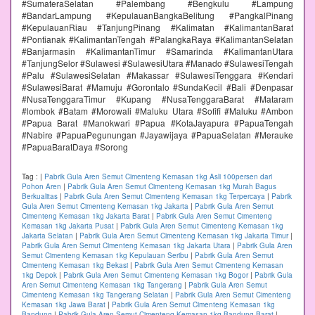
#SumateraSelatan #Palembang #Bengkulu #Lampung
#BandarLampung #KepulauanBangkaBelitung #PangkalPinang
#KepulauanRiau #TanjungPinang #Kalimatan #KalimantanBarat
#Pontianak #KalimantanTengah #PalangkaRaya #KalimantanSelatan
#Banjarmasin #KalimantanTimur #Samarinda #KalimantanUtara
#TanjungSelor #Sulawesi #SulawesiUtara #Manado #SulawesiTengah
#Palu #SulawesiSelatan #Makassar #SulawesiTenggara #Kendari
#SulawesiBarat #Mamuju #Gorontalo #SundaKecil #Bali #Denpasar
#NusaTenggaraTimur #Kupang #NusaTenggaraBarat #Mataram
#lombok #Batam #Morowali #Maluku Utara #Sofifi #Maluku #Ambon
#Papua Barat #Manokwari #Papua #KotaJayapura #PapuaTengah
#Nabire #PapuaPegunungan #Jayawijaya #PapuaSelatan #Merauke
#PapuaBaratDaya #Sorong
Tag :
|
Pabrik Gula Aren Semut Cimenteng Kemasan 1kg Asli 100persen dari
Pohon Aren
|
Pabrik Gula Aren Semut Cimenteng Kemasan 1kg Murah Bagus
Berkualitas
|
Pabrik Gula Aren Semut Cimenteng Kemasan 1kg Terpercaya
|
Pabrik
Gula Aren Semut Cimenteng Kemasan 1kg Jakarta
|
Pabrik Gula Aren Semut
Cimenteng Kemasan 1kg Jakarta Barat
|
Pabrik Gula Aren Semut Cimenteng
Kemasan 1kg Jakarta Pusat
|
Pabrik Gula Aren Semut Cimenteng Kemasan 1kg
Jakarta Selatan
|
Pabrik Gula Aren Semut Cimenteng Kemasan 1kg Jakarta Timur
|
Pabrik Gula Aren Semut Cimenteng Kemasan 1kg Jakarta Utara
|
Pabrik Gula Aren
Semut Cimenteng Kemasan 1kg Kepulauan Seribu
|
Pabrik Gula Aren Semut
Cimenteng Kemasan 1kg Bekasi
|
Pabrik Gula Aren Semut Cimenteng Kemasan
1kg Depok
|
Pabrik Gula Aren Semut Cimenteng Kemasan 1kg Bogor
|
Pabrik Gula
Aren Semut Cimenteng Kemasan 1kg Tangerang
|
Pabrik Gula Aren Semut
Cimenteng Kemasan 1kg Tangerang Selatan
|
Pabrik Gula Aren Semut Cimenteng
Kemasan 1kg Jawa Barat
|
Pabrik Gula Aren Semut Cimenteng Kemasan 1kg
Bandung
|
Pabrik Gula Aren Semut Cimenteng Kemasan 1kg Bandung Barat
|