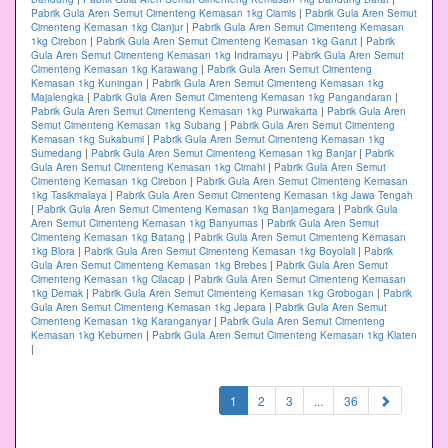
Pabrik Gula Aren Semut Cimenteng Kemasan 1kg Ciamis
|
Pabrik Gula Aren Semut
Cimenteng Kemasan 1kg Cianjur
|
Pabrik Gula Aren Semut Cimenteng Kemasan
1kg Cirebon
|
Pabrik Gula Aren Semut Cimenteng Kemasan 1kg Garut
|
Pabrik
Gula Aren Semut Cimenteng Kemasan 1kg Indramayu
|
Pabrik Gula Aren Semut
Cimenteng Kemasan 1kg Karawang
|
Pabrik Gula Aren Semut Cimenteng
Kemasan 1kg Kuningan
|
Pabrik Gula Aren Semut Cimenteng Kemasan 1kg
Majalengka
|
Pabrik Gula Aren Semut Cimenteng Kemasan 1kg Pangandaran
|
Pabrik Gula Aren Semut Cimenteng Kemasan 1kg Purwakarta
|
Pabrik Gula Aren
Semut Cimenteng Kemasan 1kg Subang
|
Pabrik Gula Aren Semut Cimenteng
Kemasan 1kg Sukabumi
|
Pabrik Gula Aren Semut Cimenteng Kemasan 1kg
Sumedang
|
Pabrik Gula Aren Semut Cimenteng Kemasan 1kg Banjar
|
Pabrik
Gula Aren Semut Cimenteng Kemasan 1kg Cimahi
|
Pabrik Gula Aren Semut
Cimenteng Kemasan 1kg Cirebon
|
Pabrik Gula Aren Semut Cimenteng Kemasan
1kg Tasikmalaya
|
Pabrik Gula Aren Semut Cimenteng Kemasan 1kg Jawa Tengah
|
Pabrik Gula Aren Semut Cimenteng Kemasan 1kg Banjarnegara
|
Pabrik Gula
Aren Semut Cimenteng Kemasan 1kg Banyumas
|
Pabrik Gula Aren Semut
Cimenteng Kemasan 1kg Batang
|
Pabrik Gula Aren Semut Cimenteng Kemasan
1kg Blora
|
Pabrik Gula Aren Semut Cimenteng Kemasan 1kg Boyolali
|
Pabrik
Gula Aren Semut Cimenteng Kemasan 1kg Brebes
|
Pabrik Gula Aren Semut
Cimenteng Kemasan 1kg Cilacap
|
Pabrik Gula Aren Semut Cimenteng Kemasan
1kg Demak
|
Pabrik Gula Aren Semut Cimenteng Kemasan 1kg Grobogan
|
Pabrik
Gula Aren Semut Cimenteng Kemasan 1kg Jepara
|
Pabrik Gula Aren Semut
Cimenteng Kemasan 1kg Karanganyar
|
Pabrik Gula Aren Semut Cimenteng
Kemasan 1kg Kebumen
|
Pabrik Gula Aren Semut Cimenteng Kemasan 1kg Klaten
|
(current)
1
2
3
...
36