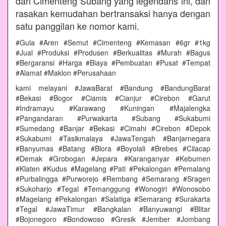
dari Cimenteng Subang yang legendaris ini, dan
rasakan kemudahan bertransaksi hanya dengan
satu panggilan ke nomor kami.
#Gula #Aren #Semut #Cimenteng #Kemasan #6gr #1kg
#Jual #Produksi #Produsen #Berkualitas #Murah #Bagus
#Bergaransi #Harga #Biaya #Pembuatan #Pusat #Tempat
#Alamat #Maklon #Perusahaan
kami melayani #JawaBarat #Bandung #BandungBarat
#Bekasi #Bogor #Ciamis #Cianjur #Cirebon #Garut
#Indramayu #Karawang #Kuningan #Majalengka
#Pangandaran #Purwakarta #Subang #Sukabumi
#Sumedang #Banjar #Bekasi #Cimahi #Cirebon #Depok
#Sukabumi #Tasikmalaya #JawaTengah #Banjarnegara
#Banyumas #Batang #Blora #Boyolali #Brebes #Cilacap
#Demak #Grobogan #Jepara #Karanganyar #Kebumen
#Klaten #Kudus #Magelang #Pati #Pekalongan #Pemalang
#Purbalingga #Purworejo #Rembang #Semarang #Sragen
#Sukoharjo #Tegal #Temanggung #Wonogiri #Wonosobo
#Magelang #Pekalongan #Salatiga #Semarang #Surakarta
#Tegal #JawaTimur #Bangkalan #Banyuwangi #Blitar
#Bojonegoro #Bondowoso #Gresik #Jember #Jombang