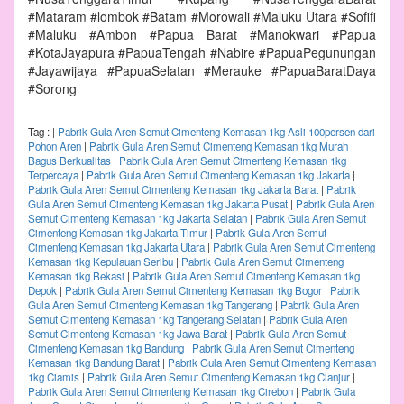
#Mataram #lombok #Batam #Morowali #Maluku Utara #Sofifi
#Maluku #Ambon #Papua Barat #Manokwari #Papua
#KotaJayapura #PapuaTengah #Nabire #PapuaPegunungan
#Jayawijaya #PapuaSelatan #Merauke #PapuaBaratDaya
#Sorong
Tag :
|
Pabrik Gula Aren Semut Cimenteng Kemasan 1kg Asli 100persen dari
Pohon Aren
|
Pabrik Gula Aren Semut Cimenteng Kemasan 1kg Murah
Bagus Berkualitas
|
Pabrik Gula Aren Semut Cimenteng Kemasan 1kg
Terpercaya
|
Pabrik Gula Aren Semut Cimenteng Kemasan 1kg Jakarta
|
Pabrik Gula Aren Semut Cimenteng Kemasan 1kg Jakarta Barat
|
Pabrik
Gula Aren Semut Cimenteng Kemasan 1kg Jakarta Pusat
|
Pabrik Gula Aren
Semut Cimenteng Kemasan 1kg Jakarta Selatan
|
Pabrik Gula Aren Semut
Cimenteng Kemasan 1kg Jakarta Timur
|
Pabrik Gula Aren Semut
Cimenteng Kemasan 1kg Jakarta Utara
|
Pabrik Gula Aren Semut Cimenteng
Kemasan 1kg Kepulauan Seribu
|
Pabrik Gula Aren Semut Cimenteng
Kemasan 1kg Bekasi
|
Pabrik Gula Aren Semut Cimenteng Kemasan 1kg
Depok
|
Pabrik Gula Aren Semut Cimenteng Kemasan 1kg Bogor
|
Pabrik
Gula Aren Semut Cimenteng Kemasan 1kg Tangerang
|
Pabrik Gula Aren
Semut Cimenteng Kemasan 1kg Tangerang Selatan
|
Pabrik Gula Aren
Semut Cimenteng Kemasan 1kg Jawa Barat
|
Pabrik Gula Aren Semut
Cimenteng Kemasan 1kg Bandung
|
Pabrik Gula Aren Semut Cimenteng
Kemasan 1kg Bandung Barat
|
Pabrik Gula Aren Semut Cimenteng Kemasan
1kg Ciamis
|
Pabrik Gula Aren Semut Cimenteng Kemasan 1kg Cianjur
|
Pabrik Gula Aren Semut Cimenteng Kemasan 1kg Cirebon
|
Pabrik Gula