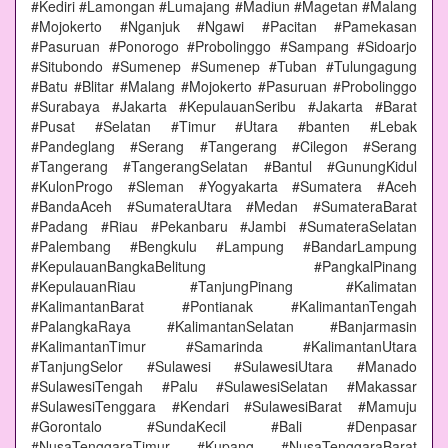
#Kediri #Lamongan #Lumajang #Madiun #Magetan #Malang
#Mojokerto #Nganjuk #Ngawi #Pacitan #Pamekasan
#Pasuruan #Ponorogo #Probolinggo #Sampang #Sidoarjo
#Situbondo #Sumenep #Sumenep #Tuban #Tulungagung
#Batu #Blitar #Malang #Mojokerto #Pasuruan #Probolinggo
#Surabaya #Jakarta #KepulauanSeribu #Jakarta #Barat
#Pusat #Selatan #Timur #Utara #banten #Lebak
#Pandeglang #Serang #Tangerang #Cilegon #Serang
#Tangerang #TangerangSelatan #Bantul #GunungKidul
#KulonProgo #Sleman #Yogyakarta #Sumatera #Aceh
#BandaAceh #SumateraUtara #Medan #SumateraBarat
#Padang #Riau #Pekanbaru #Jambi #SumateraSelatan
#Palembang #Bengkulu #Lampung #BandarLampung
#KepulauanBangkaBelitung #PangkalPinang
#KepulauanRiau #TanjungPinang #Kalimatan
#KalimantanBarat #Pontianak #KalimantanTengah
#PalangkaRaya #KalimantanSelatan #Banjarmasin
#KalimantanTimur #Samarinda #KalimantanUtara
#TanjungSelor #Sulawesi #SulawesiUtara #Manado
#SulawesiTengah #Palu #SulawesiSelatan #Makassar
#SulawesiTenggara #Kendari #SulawesiBarat #Mamuju
#Gorontalo #SundaKecil #Bali #Denpasar
#NusaTenggaraTimur #Kupang #NusaTenggaraBarat