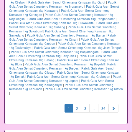
1kg Cirebon
|
Pabrik Gula Aren Semut Cimenteng Kemasan 1kg Garut
|
Pabrik
Gula Aren Semut Cimenteng Kemasan 1kg Indramayu
|
Pabrik Gula Aren Semut
Cimenteng Kemasan 1kg Karawang
|
Pabrik Gula Aren Semut Cimenteng
Kemasan 1kg Kuningan
|
Pabrik Gula Aren Semut Cimenteng Kemasan 1kg
Majalengka
|
Pabrik Gula Aren Semut Cimenteng Kemasan 1kg Pangandaran
|
Pabrik Gula Aren Semut Cimenteng Kemasan 1kg Purwakarta
|
Pabrik Gula Aren
Semut Cimenteng Kemasan 1kg Subang
|
Pabrik Gula Aren Semut Cimenteng
Kemasan 1kg Sukabumi
|
Pabrik Gula Aren Semut Cimenteng Kemasan 1kg
Sumedang
|
Pabrik Gula Aren Semut Cimenteng Kemasan 1kg Banjar
|
Pabrik
Gula Aren Semut Cimenteng Kemasan 1kg Cimahi
|
Pabrik Gula Aren Semut
Cimenteng Kemasan 1kg Cirebon
|
Pabrik Gula Aren Semut Cimenteng Kemasan
1kg Tasikmalaya
|
Pabrik Gula Aren Semut Cimenteng Kemasan 1kg Jawa Tengah
|
Pabrik Gula Aren Semut Cimenteng Kemasan 1kg Banjarnegara
|
Pabrik Gula
Aren Semut Cimenteng Kemasan 1kg Banyumas
|
Pabrik Gula Aren Semut
Cimenteng Kemasan 1kg Batang
|
Pabrik Gula Aren Semut Cimenteng Kemasan
1kg Blora
|
Pabrik Gula Aren Semut Cimenteng Kemasan 1kg Boyolali
|
Pabrik
Gula Aren Semut Cimenteng Kemasan 1kg Brebes
|
Pabrik Gula Aren Semut
Cimenteng Kemasan 1kg Cilacap
|
Pabrik Gula Aren Semut Cimenteng Kemasan
1kg Demak
|
Pabrik Gula Aren Semut Cimenteng Kemasan 1kg Grobogan
|
Pabrik
Gula Aren Semut Cimenteng Kemasan 1kg Jepara
|
Pabrik Gula Aren Semut
Cimenteng Kemasan 1kg Karanganyar
|
Pabrik Gula Aren Semut Cimenteng
Kemasan 1kg Kebumen
|
Pabrik Gula Aren Semut Cimenteng Kemasan 1kg Klaten
|
(current)
1
2
3
...
36