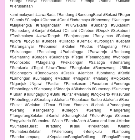
#Harga #Biaya #Pembuatan #Pusat #Tempat #Alamat #Maklon
#Perusahaan
kami melayani #JawaBarat #Bandung #BandungBarat #Bekasi #Bogor
#Ciamis #Cianjur #Cirebon #Garut #Indramayu #Karawang #Kuningan
#Majalengka #Pangandaran #Purwakarta #Subang #Sukabumi
#Sumedang #Banjar #Bekasi #Cimahi #Cirebon #Depok #Sukabumi
#Tasikmalaya #JawaTengah #Banjarnegara #Banyumas #Batang
#Blora #Boyolali #Brebes #Cilacap #Demak #Grobogan #Jepara
#Karanganyar #Kebumen #Klaten #Kudus #Magelang #Pati
#Pekalongan #Pemalang #Purbalingga #Purworejo #Rembang
#Semarang #Sragen #Sukoharjo #Tegal #Temanggung #Wonogiri
#Wonosobo #Magelang #Pekalongan #Salatiga #Semarang
#Surakarta #Tegal #JawaTimur #Bangkalan #Banyuwangi #Blitar
#Bojonegoro #Bondowoso #Gresik #Jember #Jombang #Kediri
#Lamongan #Lumajang #Madiun #Magetan #Malang #Mojokerto
#Nganjuk #Ngawi #Pacitan #Pamekasan #Pasuruan #Ponorogo
#Probolinggo #Sampang #Sidoarjo #Situbondo #Sumenep #Sumenep
#Tuban #Tulungagung #Batu #Blitar #Malang #Mojokerto #Pasuruan
#Probolinggo #Surabaya #Jakarta #KepulauanSeribu #Jakarta #Barat
#Pusat #Selatan #Timur #Utara #banten #Lebak #Pandeglang
#Serang #Tangerang #Cilegon #Serang #Tangerang
#TangerangSelatan #Bantul #GunungKidul #KulonProgo #Sleman
#Yogyakarta #Sumatera #Aceh #BandaAceh #SumateraUtara #Medan
#SumateraBarat #Padang #Riau #Pekanbaru #Jambi
#SumateraSelatan #Palembang #Bengkulu #Lampung
#BandarLampung #KepulauanBangkaBelitung #PangkalPinang