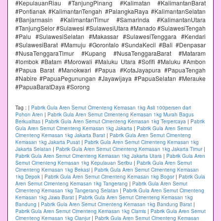
#KepulauanRiau #TanjungPinang #Kalimatan #KalimantanBarat
#Pontianak #KalimantanTengah #PalangkaRaya #KalimantanSelatan
#Banjarmasin #KalimantanTimur #Samarinda #KalimantanUtara
#TanjungSelor #Sulawesi #SulawesiUtara #Manado #SulawesiTengah
#Palu #SulawesiSelatan #Makassar #SulawesiTenggara #Kendari
#SulawesiBarat #Mamuju #Gorontalo #SundaKecil #Bali #Denpasar
#NusaTenggaraTimur #Kupang #NusaTenggaraBarat #Mataram
#lombok #Batam #Morowali #Maluku Utara #Sofifi #Maluku #Ambon
#Papua Barat #Manokwari #Papua #KotaJayapura #PapuaTengah
#Nabire #PapuaPegunungan #Jayawijaya #PapuaSelatan #Merauke
#PapuaBaratDaya #Sorong
Tag :
|
Pabrik Gula Aren Semut Cimenteng Kemasan 1kg Asli 100persen dari
Pohon Aren
|
Pabrik Gula Aren Semut Cimenteng Kemasan 1kg Murah Bagus
Berkualitas
|
Pabrik Gula Aren Semut Cimenteng Kemasan 1kg Terpercaya
|
Pabrik
Gula Aren Semut Cimenteng Kemasan 1kg Jakarta
|
Pabrik Gula Aren Semut
Cimenteng Kemasan 1kg Jakarta Barat
|
Pabrik Gula Aren Semut Cimenteng
Kemasan 1kg Jakarta Pusat
|
Pabrik Gula Aren Semut Cimenteng Kemasan 1kg
Jakarta Selatan
|
Pabrik Gula Aren Semut Cimenteng Kemasan 1kg Jakarta Timur
|
Pabrik Gula Aren Semut Cimenteng Kemasan 1kg Jakarta Utara
|
Pabrik Gula Aren
Semut Cimenteng Kemasan 1kg Kepulauan Seribu
|
Pabrik Gula Aren Semut
Cimenteng Kemasan 1kg Bekasi
|
Pabrik Gula Aren Semut Cimenteng Kemasan
1kg Depok
|
Pabrik Gula Aren Semut Cimenteng Kemasan 1kg Bogor
|
Pabrik Gula
Aren Semut Cimenteng Kemasan 1kg Tangerang
|
Pabrik Gula Aren Semut
Cimenteng Kemasan 1kg Tangerang Selatan
|
Pabrik Gula Aren Semut Cimenteng
Kemasan 1kg Jawa Barat
|
Pabrik Gula Aren Semut Cimenteng Kemasan 1kg
Bandung
|
Pabrik Gula Aren Semut Cimenteng Kemasan 1kg Bandung Barat
|
Pabrik Gula Aren Semut Cimenteng Kemasan 1kg Ciamis
|
Pabrik Gula Aren Semut
Cimenteng Kemasan 1kg Cianjur
|
Pabrik Gula Aren Semut Cimenteng Kemasan