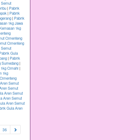
n Semut
ribu
|
Pabrik
epok
|
Pabrik
ngerang
|
Pabrik
asan 1kg Jawa
 Kemasan 1kg
menteng
mut Cimenteng
emut Cimenteng
n Semut
Pabrik Gula
bang
|
Pabrik
kg Sumedang
|
 1kg Cimahi
|
n 1kg
 Cimenteng
 Aren Semut
 Aren Semut
ula Aren Semut
la Aren Semut
Gula Aren Semut
brik Gula Aren
36