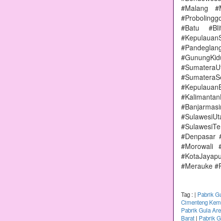
#Malang #
#Proboling
#Batu #Bl
#Kepulauan
#Pandeglang
#GunungKi
#Sumatera
#Sumater
#Kepulauan
#Kalimanta
#Banjarmas
#Sulawesi
#SulawesiT
#Denpasar 
#Morowali 
#KotaJayap
#Merauke #
Tag :
|
Pabrik G
Cimenteng Kema
Pabrik Gula Ar
Barat
|
Pabrik G