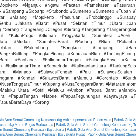
Mojokerto #Nganjuk #Ngawi #Pacitan #Pamekasan #Pasuruan
go #Sampang #Sidoarjo #Situbondo #Sumenep #Sumenep #Tuban #
itar #Malang #Mojokerto #Pasuruan #Probolinggo #Surabay
Seribu #Jakarta #Barat #Pusat #Selatan #Timur #Utara #ba
 #Serang #Tangerang #Cilegon #Serang #Tangerang #TangerangSel
dul #KulonProgo #Sleman #Yogyakarta #Sumatera #Aceh 
Utara #Medan #SumateraBarat #Padang #Riau #Pekanb
aSelatan #Palembang #Bengkulu #Lampung #Band
BangkaBelitung #PangkalPinang #KepulauanRiau #TanjungPinang
nBarat #Pontianak #KalimantanTengah #PalangkaRaya #Kalima
in #KalimantanTimur #Samarinda #KalimantanUtara #TanjungSelo
Utara #Manado #SulawesiTengah #Palu #SulawesiSelatan
enggara #Kendari #SulawesiBarat #Mamuju #Gorontalo #Sunda
#NusaTenggaraTimur #Kupang #NusaTenggaraBarat #Mataram #lo
#Maluku Utara #Sofifi #Maluku #Ambon #Papua Barat #Manok
ura #PapuaTengah #Nabire #PapuaPegunungan #Jayawijaya #P
PapuaBaratDaya #Sorong
ula Aren Semut Cimenteng Kemasan 1kg Asli 100persen dari Pohon Aren
|
Pabrik Gula A
san 1kg Murah Bagus Berkualitas
|
Pabrik Gula Aren Semut Cimenteng Kemasan 1kg T
en Semut Cimenteng Kemasan 1kg Jakarta
|
Pabrik Gula Aren Semut Cimenteng Kemasan
ula Aren Semut Cimenteng Kemasan 1kg Jakarta Pusat
|
Pabrik Gula Aren Semut Cime