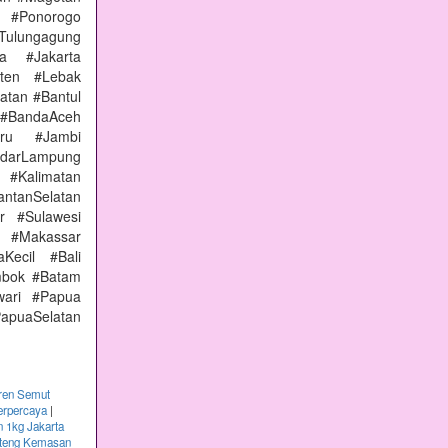
 #Ponorogo
Tulungagung
a #Jakarta
nten #Lebak
atan #Bantul
#BandaAceh
aru #Jambi
arLampung
 #Kalimatan
ntanSelatan
r #Sulawesi
 #Makassar
Kecil #Bali
mbok #Batam
wari #Papua
apuaSelatan
ren Semut
erpercaya
|
 1kg Jakarta
nteng Kemasan