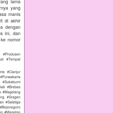
yang lama
rnya yang
rasa manis
t di akhir
nda dengan
s ini, dan
 ke nomor
 #Produsen
sat #Tempat
is #Cianjur
 #Purwakarta
k #Sukabumi
ali #Brebes
s #Magelang
ang #Sragen
n #Salatiga
#Bojonegoro
un #Magetan