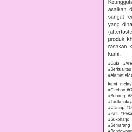
Keunggul
asalkan 
sangat r
yang diha
(aftertas
produk kh
rasakan 
kami.
#Gula #Ar
#Berkualit
#Alamat #M
kami melay
#Cirebon #G
#Subang #S
#Tasikmala
#Cilacap #
#Pati #Pek
#Sukoharjo
#Semarang 
#Bondowoso