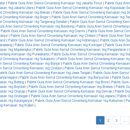
atan
|
Pabrik Gula Aren Semut Cimenteng Kemasan 1kg Jakarta Timur
|
Pabrik Gula Are
san 1kg Jakarta Utara
|
Pabrik Gula Aren Semut Cimenteng Kemasan 1kg Kepulauan Se
t Cimenteng Kemasan 1kg Bekasi
|
Pabrik Gula Aren Semut Cimenteng Kemasan 1kg D
ut Cimenteng Kemasan 1kg Bogor
|
Pabrik Gula Aren Semut Cimenteng Kemasan 1kg Ta
t Cimenteng Kemasan 1kg Tangerang Selatan
|
Pabrik Gula Aren Semut Cimenteng Kem
Gula Aren Semut Cimenteng Kemasan 1kg Bandung
|
Pabrik Gula Aren Semut Cimenteng
|
Pabrik Gula Aren Semut Cimenteng Kemasan 1kg Ciamis
|
Pabrik Gula Aren Semut Ci
anjur
|
Pabrik Gula Aren Semut Cimenteng Kemasan 1kg Cirebon
|
Pabrik Gula Aren Se
arut
|
Pabrik Gula Aren Semut Cimenteng Kemasan 1kg Indramayu
|
Pabrik Gula Aren S
arawang
|
Pabrik Gula Aren Semut Cimenteng Kemasan 1kg Kuningan
|
Pabrik Gula Are
asan 1kg Majalengka
|
Pabrik Gula Aren Semut Cimenteng Kemasan 1kg Pangandaran
|
menteng Kemasan 1kg Purwakarta
|
Pabrik Gula Aren Semut Cimenteng Kemasan 1kg Su
ut Cimenteng Kemasan 1kg Sukabumi
|
Pabrik Gula Aren Semut Cimenteng Kemasan 1
en Semut Cimenteng Kemasan 1kg Banjar
|
Pabrik Gula Aren Semut Cimenteng Kemasan
en Semut Cimenteng Kemasan 1kg Cirebon
|
Pabrik Gula Aren Semut Cimenteng Kemasa
abrik Gula Aren Semut Cimenteng Kemasan 1kg Jawa Tengah
|
Pabrik Gula Aren Semut
anjarnegara
|
Pabrik Gula Aren Semut Cimenteng Kemasan 1kg Banyumas
|
Pabrik Gula
asan 1kg Batang
|
Pabrik Gula Aren Semut Cimenteng Kemasan 1kg Blora
|
Pabrik Gula
san 1kg Boyolali
|
Pabrik Gula Aren Semut Cimenteng Kemasan 1kg Brebes
|
Pabrik G
san 1kg Cilacap
|
Pabrik Gula Aren Semut Cimenteng Kemasan 1kg Demak
|
Pabrik Gu
asan 1kg Grobogan
|
Pabrik Gula Aren Semut Cimenteng Kemasan 1kg Jepara
|
Pabrik 
asan 1kg Karanganyar
|
Pabrik Gula Aren Semut Cimenteng Kemasan 1kg Kebumen
|
Pa
ng Kemasan 1kg Klaten
|
(current)
1
2
3
...