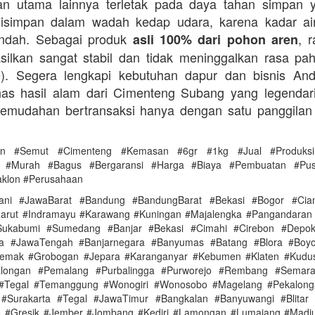
an utama lainnya terletak pada daya tahan simpan 
disimpan dalam wadah kedap udara, karena kadar ai
endah. Sebagai produk
, 
asli 100% dari pohon aren
silkan sangat stabil dan tidak meninggalkan rasa pahi
te). Segera lengkapi kebutuhan dapur dan bisnis A
as hasil alam dari Cimenteng Subang yang legendari
kemudahan bertransaksi hanya dengan satu panggilan
en #Semut #Cimenteng #Kemasan #6gr #1kg #Jual #Produksi
as #Murah #Bagus #Bergaransi #Harga #Biaya #Pembuatan #Pu
aklon #Perusahaan
ani #JawaBarat #Bandung #BandungBarat #Bekasi #Bogor #Ciam
arut #Indramayu #Karawang #Kuningan #Majalengka #Pangandaran
ukabumi #Sumedang #Banjar #Bekasi #Cimahi #Cirebon #Depo
ya #JawaTengah #Banjarnegara #Banyumas #Batang #Blora #Boyol
Demak #Grobogan #Jepara #Karanganyar #Kebumen #Klaten #Kudu
alongan #Pemalang #Purbalingga #Purworejo #Rembang #Semar
 #Tegal #Temanggung #Wonogiri #Wonosobo #Magelang #Pekalonga
#Surakarta #Tegal #JawaTimur #Bangkalan #Banyuwangi #Blitar 
 #Gresik #Jember #Jombang #Kediri #Lamongan #Lumajang #Madi