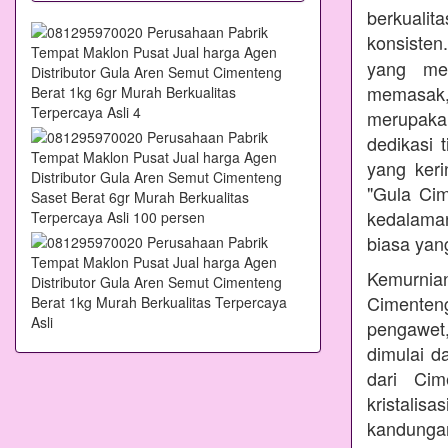
berkualit
konsisten
yang mem
memasak
merupakan
dedikasi 
yang ker
"Gula Ci
kedalama
biasa yang
Kemurnian
Cimenteng
pengawet,
dimulai d
dari Cim
kristalis
kandungan