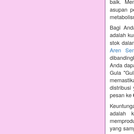
baik. Me
asupan p
metabolis
Bagi Anda
adalah ku
stok dala
Aren Se
dibandin
Anda dapa
Gula "Gul
memastik
distribus
pesan ke
Keuntunga
adalah k
memprodu
yang samp