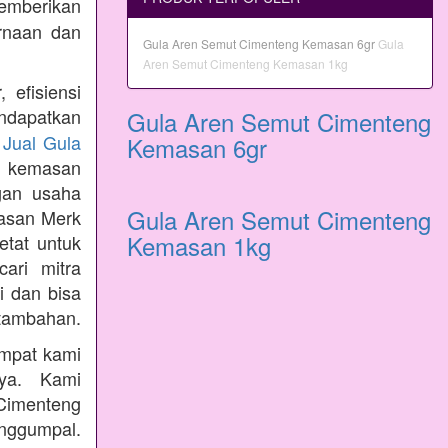
emberikan
rnaan dan
Gula Aren Semut Cimenteng Kemasan 6gr
Gula
Aren Semut Cimenteng Kemasan 1kg
 efisiensi
ndapatkan
Gula Aren Semut Cimenteng
n
Jual Gula
Kemasan 6gr
 kemasan
gan usaha
Gula Aren Semut Cimenteng
masan Merk
Kemasan 1kg
etat untuk
ari mitra
i dan bisa
tambahan.
empat kami
nya. Kami
Cimenteng
enggumpal.