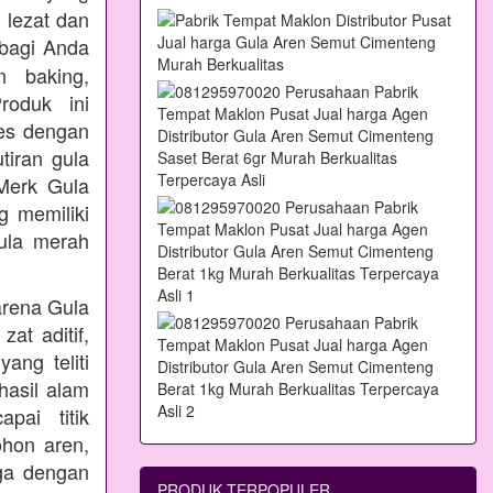
 lezat dan
bagi Anda
n baking,
oduk ini
ses dengan
tiran gula
Merk Gula
 memiliki
ula merah
arena Gula
at aditif,
ang teliti
hasil alam
pai titik
ohon aren,
aga dengan
PRODUK TERPOPULER