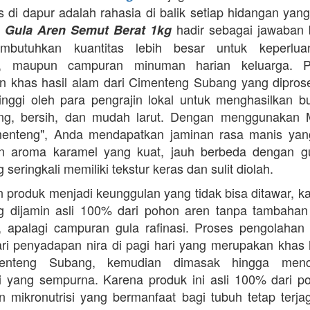
as di dapur adalah rahasia di balik setiap hidangan yang
.
hadir sebagai jawaban 
Gula Aren Semut Berat 1kg
butuhkan kuantitas lebih besar untuk keperlua
, maupun campuran minuman harian keluarga. Pr
 khas hasil alam dari Cimenteng Subang yang dipro
tinggi oleh para pengrajin lokal untuk menghasilkan bu
ing, bersih, dan mudah larut. Dengan menggunakan 
menteng", Anda mendapatkan jaminan rasa manis yang
n aroma karamel yang kuat, jauh berbeda dengan g
 seringkali memiliki tekstur keras dan sulit diolah.
 produk menjadi keunggulan yang tidak bisa ditawar, k
 dijamin asli 100% dari pohon aren tanpa tambahan z
 apalagi campuran gula rafinasi. Proses pengolahan y
ari penyadapan nira di pagi hari yang merupakan khas 
enteng Subang, kemudian dimasak hingga menca
asi yang sempurna. Karena produk ini asli 100% dari p
 mikronutrisi yang bermanfaat bagi tubuh tetap terj