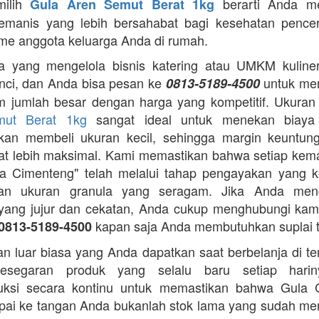
milih
berarti Anda m
Gula Aren Semut Berat 1kg
emanis yang lebih bersahabat bagi kesehatan pence
me anggota keluarga Anda di rumah.
 yang mengelola bisnis katering atau UMKM kuliner,
nci, dan Anda bisa pesan ke
untuk me
0813-5189-4500
m jumlah besar dengan harga yang kompetitif. Ukura
mut Berat 1kg
sangat ideal untuk menekan biaya
gkan membeli ukuran kecil, sehingga margin keuntun
t lebih maksimal. Kami memastikan bahwa setiap ke
a Cimenteng" telah melalui tahap pengayakan yang k
an ukuran granula yang seragam. Jika Anda menc
i yang jujur dan cekatan, Anda cukup menghubungi kam
kapan saja Anda membutuhkan suplai 
0813-5189-4500
n luar biasa yang Anda dapatkan saat berbelanja di t
esegaran produk yang selalu baru setiap hari
ksi secara kontinu untuk memastikan bahwa Gula 
ai ke tangan Anda bukanlah stok lama yang sudah m