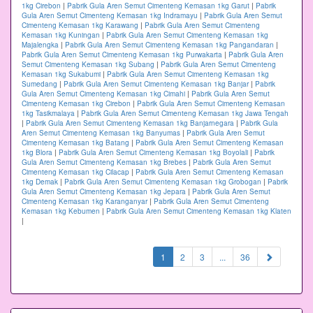
1kg Cirebon
|
Pabrik Gula Aren Semut Cimenteng Kemasan 1kg Garut
|
Pabrik
Gula Aren Semut Cimenteng Kemasan 1kg Indramayu
|
Pabrik Gula Aren Semut
Cimenteng Kemasan 1kg Karawang
|
Pabrik Gula Aren Semut Cimenteng
Kemasan 1kg Kuningan
|
Pabrik Gula Aren Semut Cimenteng Kemasan 1kg
Majalengka
|
Pabrik Gula Aren Semut Cimenteng Kemasan 1kg Pangandaran
|
Pabrik Gula Aren Semut Cimenteng Kemasan 1kg Purwakarta
|
Pabrik Gula Aren
Semut Cimenteng Kemasan 1kg Subang
|
Pabrik Gula Aren Semut Cimenteng
Kemasan 1kg Sukabumi
|
Pabrik Gula Aren Semut Cimenteng Kemasan 1kg
Sumedang
|
Pabrik Gula Aren Semut Cimenteng Kemasan 1kg Banjar
|
Pabrik
Gula Aren Semut Cimenteng Kemasan 1kg Cimahi
|
Pabrik Gula Aren Semut
Cimenteng Kemasan 1kg Cirebon
|
Pabrik Gula Aren Semut Cimenteng Kemasan
1kg Tasikmalaya
|
Pabrik Gula Aren Semut Cimenteng Kemasan 1kg Jawa Tengah
|
Pabrik Gula Aren Semut Cimenteng Kemasan 1kg Banjarnegara
|
Pabrik Gula
Aren Semut Cimenteng Kemasan 1kg Banyumas
|
Pabrik Gula Aren Semut
Cimenteng Kemasan 1kg Batang
|
Pabrik Gula Aren Semut Cimenteng Kemasan
1kg Blora
|
Pabrik Gula Aren Semut Cimenteng Kemasan 1kg Boyolali
|
Pabrik
Gula Aren Semut Cimenteng Kemasan 1kg Brebes
|
Pabrik Gula Aren Semut
Cimenteng Kemasan 1kg Cilacap
|
Pabrik Gula Aren Semut Cimenteng Kemasan
1kg Demak
|
Pabrik Gula Aren Semut Cimenteng Kemasan 1kg Grobogan
|
Pabrik
Gula Aren Semut Cimenteng Kemasan 1kg Jepara
|
Pabrik Gula Aren Semut
Cimenteng Kemasan 1kg Karanganyar
|
Pabrik Gula Aren Semut Cimenteng
Kemasan 1kg Kebumen
|
Pabrik Gula Aren Semut Cimenteng Kemasan 1kg Klaten
|
(current)
1
2
3
...
36