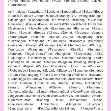
#Harga #Biaya #Pembuatan #Pusat #Tempat #Alamat #Maklon
#Perusahaan
kami melayani #JawaBarat #Bandung #BandungBarat #Bekasi #Bogor
#Ciamis #Cianjur #Cirebon #Garut #Indramayu #Karawang #Kuningan
#Majalengka #Pangandaran #Purwakarta #Subang #Sukabumi
#Sumedang #Banjar #Bekasi #Cimahi #Cirebon #Depok #Sukabumi
#Tasikmalaya #JawaTengah #Banjarnegara #Banyumas #Batang
#Blora #Boyolali #Brebes #Cilacap #Demak #Grobogan #Jepara
#Karanganyar #Kebumen #Klaten #Kudus #Magelang #Pati
#Pekalongan #Pemalang #Purbalingga #Purworejo #Rembang
#Semarang #Sragen #Sukoharjo #Tegal #Temanggung #Wonogiri
#Wonosobo #Magelang #Pekalongan #Salatiga #Semarang
#Surakarta #Tegal #JawaTimur #Bangkalan #Banyuwangi #Blitar
#Bojonegoro #Bondowoso #Gresik #Jember #Jombang #Kediri
#Lamongan #Lumajang #Madiun #Magetan #Malang #Mojokerto
#Nganjuk #Ngawi #Pacitan #Pamekasan #Pasuruan #Ponorogo
#Probolinggo #Sampang #Sidoarjo #Situbondo #Sumenep #Sumenep
#Tuban #Tulungagung #Batu #Blitar #Malang #Mojokerto #Pasuruan
#Probolinggo #Surabaya #Jakarta #KepulauanSeribu #Jakarta #Barat
#Pusat #Selatan #Timur #Utara #banten #Lebak #Pandeglang
#Serang #Tangerang #Cilegon #Serang #Tangerang
#TangerangSelatan #Bantul #GunungKidul #KulonProgo #Sleman
#Yogyakarta #Sumatera #Aceh #BandaAceh #SumateraUtara #Medan
#SumateraBarat #Padang #Riau #Pekanbaru #Jambi
#SumateraSelatan #Palembang #Bengkulu #Lampung
#BandarLampung #KepulauanBangkaBelitung #PangkalPinang