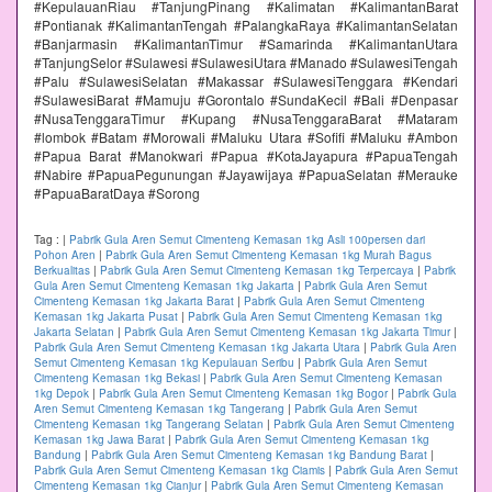
#KepulauanRiau #TanjungPinang #Kalimatan #KalimantanBarat
#Pontianak #KalimantanTengah #PalangkaRaya #KalimantanSelatan
#Banjarmasin #KalimantanTimur #Samarinda #KalimantanUtara
#TanjungSelor #Sulawesi #SulawesiUtara #Manado #SulawesiTengah
#Palu #SulawesiSelatan #Makassar #SulawesiTenggara #Kendari
#SulawesiBarat #Mamuju #Gorontalo #SundaKecil #Bali #Denpasar
#NusaTenggaraTimur #Kupang #NusaTenggaraBarat #Mataram
#lombok #Batam #Morowali #Maluku Utara #Sofifi #Maluku #Ambon
#Papua Barat #Manokwari #Papua #KotaJayapura #PapuaTengah
#Nabire #PapuaPegunungan #Jayawijaya #PapuaSelatan #Merauke
#PapuaBaratDaya #Sorong
Tag :
|
Pabrik Gula Aren Semut Cimenteng Kemasan 1kg Asli 100persen dari
Pohon Aren
|
Pabrik Gula Aren Semut Cimenteng Kemasan 1kg Murah Bagus
Berkualitas
|
Pabrik Gula Aren Semut Cimenteng Kemasan 1kg Terpercaya
|
Pabrik
Gula Aren Semut Cimenteng Kemasan 1kg Jakarta
|
Pabrik Gula Aren Semut
Cimenteng Kemasan 1kg Jakarta Barat
|
Pabrik Gula Aren Semut Cimenteng
Kemasan 1kg Jakarta Pusat
|
Pabrik Gula Aren Semut Cimenteng Kemasan 1kg
Jakarta Selatan
|
Pabrik Gula Aren Semut Cimenteng Kemasan 1kg Jakarta Timur
|
Pabrik Gula Aren Semut Cimenteng Kemasan 1kg Jakarta Utara
|
Pabrik Gula Aren
Semut Cimenteng Kemasan 1kg Kepulauan Seribu
|
Pabrik Gula Aren Semut
Cimenteng Kemasan 1kg Bekasi
|
Pabrik Gula Aren Semut Cimenteng Kemasan
1kg Depok
|
Pabrik Gula Aren Semut Cimenteng Kemasan 1kg Bogor
|
Pabrik Gula
Aren Semut Cimenteng Kemasan 1kg Tangerang
|
Pabrik Gula Aren Semut
Cimenteng Kemasan 1kg Tangerang Selatan
|
Pabrik Gula Aren Semut Cimenteng
Kemasan 1kg Jawa Barat
|
Pabrik Gula Aren Semut Cimenteng Kemasan 1kg
Bandung
|
Pabrik Gula Aren Semut Cimenteng Kemasan 1kg Bandung Barat
|
Pabrik Gula Aren Semut Cimenteng Kemasan 1kg Ciamis
|
Pabrik Gula Aren Semut
Cimenteng Kemasan 1kg Cianjur
|
Pabrik Gula Aren Semut Cimenteng Kemasan