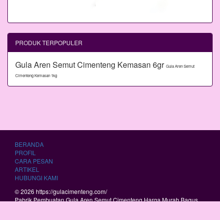
PRODUK TERPOPULER
Gula Aren Semut Cimenteng Kemasan 6gr
Gula Aren Semut
Cimenteng Kemasan 1kg
BERANDA
PROFIL
CARA PESAN
ARTIKEL
HUBUNGI KAMI
© 2026 https://gulacimenteng.com/
Pabrik Pembuatan Gula Aren Semut Cimenteng Harga Murah Bagus
Berkualitas.