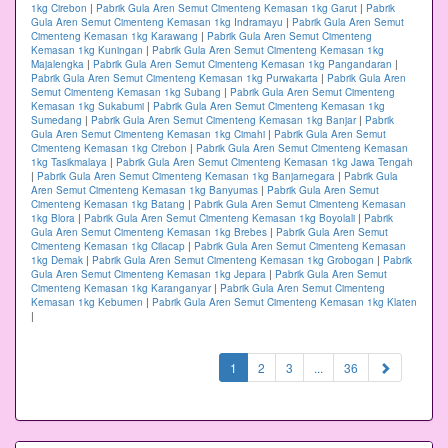
1kg Cirebon
|
Pabrik Gula Aren Semut Cimenteng Kemasan 1kg Garut
|
Pabrik
Gula Aren Semut Cimenteng Kemasan 1kg Indramayu
|
Pabrik Gula Aren Semut
Cimenteng Kemasan 1kg Karawang
|
Pabrik Gula Aren Semut Cimenteng
Kemasan 1kg Kuningan
|
Pabrik Gula Aren Semut Cimenteng Kemasan 1kg
Majalengka
|
Pabrik Gula Aren Semut Cimenteng Kemasan 1kg Pangandaran
|
Pabrik Gula Aren Semut Cimenteng Kemasan 1kg Purwakarta
|
Pabrik Gula Aren
Semut Cimenteng Kemasan 1kg Subang
|
Pabrik Gula Aren Semut Cimenteng
Kemasan 1kg Sukabumi
|
Pabrik Gula Aren Semut Cimenteng Kemasan 1kg
Sumedang
|
Pabrik Gula Aren Semut Cimenteng Kemasan 1kg Banjar
|
Pabrik
Gula Aren Semut Cimenteng Kemasan 1kg Cimahi
|
Pabrik Gula Aren Semut
Cimenteng Kemasan 1kg Cirebon
|
Pabrik Gula Aren Semut Cimenteng Kemasan
1kg Tasikmalaya
|
Pabrik Gula Aren Semut Cimenteng Kemasan 1kg Jawa Tengah
|
Pabrik Gula Aren Semut Cimenteng Kemasan 1kg Banjarnegara
|
Pabrik Gula
Aren Semut Cimenteng Kemasan 1kg Banyumas
|
Pabrik Gula Aren Semut
Cimenteng Kemasan 1kg Batang
|
Pabrik Gula Aren Semut Cimenteng Kemasan
1kg Blora
|
Pabrik Gula Aren Semut Cimenteng Kemasan 1kg Boyolali
|
Pabrik
Gula Aren Semut Cimenteng Kemasan 1kg Brebes
|
Pabrik Gula Aren Semut
Cimenteng Kemasan 1kg Cilacap
|
Pabrik Gula Aren Semut Cimenteng Kemasan
1kg Demak
|
Pabrik Gula Aren Semut Cimenteng Kemasan 1kg Grobogan
|
Pabrik
Gula Aren Semut Cimenteng Kemasan 1kg Jepara
|
Pabrik Gula Aren Semut
Cimenteng Kemasan 1kg Karanganyar
|
Pabrik Gula Aren Semut Cimenteng
Kemasan 1kg Kebumen
|
Pabrik Gula Aren Semut Cimenteng Kemasan 1kg Klaten
|
(current)
1
2
3
...
36