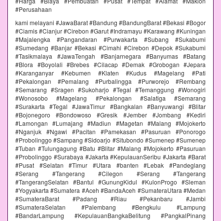
#Harga #Biaya #Pembuatan #Pusat #Tempat #Alamat #Maklon
#Perusahaan
kami melayani #JawaBarat #Bandung #BandungBarat #Bekasi #Bogor
#Ciamis #Cianjur #Cirebon #Garut #Indramayu #Karawang #Kuningan
#Majalengka #Pangandaran #Purwakarta #Subang #Sukabumi
#Sumedang #Banjar #Bekasi #Cimahi #Cirebon #Depok #Sukabumi
#Tasikmalaya #JawaTengah #Banjarnegara #Banyumas #Batang
#Blora #Boyolali #Brebes #Cilacap #Demak #Grobogan #Jepara
#Karanganyar #Kebumen #Klaten #Kudus #Magelang #Pati
#Pekalongan #Pemalang #Purbalingga #Purworejo #Rembang
#Semarang #Sragen #Sukoharjo #Tegal #Temanggung #Wonogiri
#Wonosobo #Magelang #Pekalongan #Salatiga #Semarang
#Surakarta #Tegal #JawaTimur #Bangkalan #Banyuwangi #Blitar
#Bojonegoro #Bondowoso #Gresik #Jember #Jombang #Kediri
#Lamongan #Lumajang #Madiun #Magetan #Malang #Mojokerto
#Nganjuk #Ngawi #Pacitan #Pamekasan #Pasuruan #Ponorogo
#Probolinggo #Sampang #Sidoarjo #Situbondo #Sumenep #Sumenep
#Tuban #Tulungagung #Batu #Blitar #Malang #Mojokerto #Pasuruan
#Probolinggo #Surabaya #Jakarta #KepulauanSeribu #Jakarta #Barat
#Pusat #Selatan #Timur #Utara #banten #Lebak #Pandeglang
#Serang #Tangerang #Cilegon #Serang #Tangerang
#TangerangSelatan #Bantul #GunungKidul #KulonProgo #Sleman
#Yogyakarta #Sumatera #Aceh #BandaAceh #SumateraUtara #Medan
#SumateraBarat #Padang #Riau #Pekanbaru #Jambi
#SumateraSelatan #Palembang #Bengkulu #Lampung
#BandarLampung #KepulauanBangkaBelitung #PangkalPinang