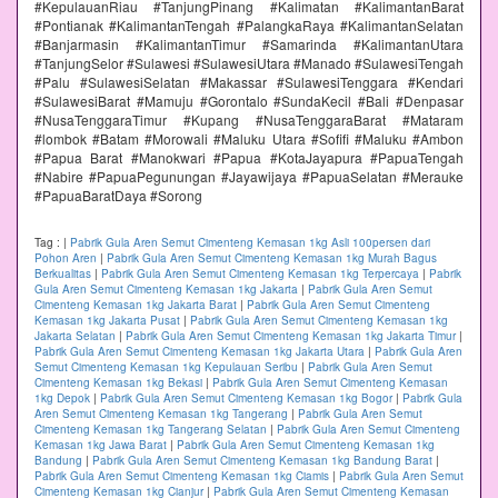
#KepulauanRiau #TanjungPinang #Kalimatan #KalimantanBarat
#Pontianak #KalimantanTengah #PalangkaRaya #KalimantanSelatan
#Banjarmasin #KalimantanTimur #Samarinda #KalimantanUtara
#TanjungSelor #Sulawesi #SulawesiUtara #Manado #SulawesiTengah
#Palu #SulawesiSelatan #Makassar #SulawesiTenggara #Kendari
#SulawesiBarat #Mamuju #Gorontalo #SundaKecil #Bali #Denpasar
#NusaTenggaraTimur #Kupang #NusaTenggaraBarat #Mataram
#lombok #Batam #Morowali #Maluku Utara #Sofifi #Maluku #Ambon
#Papua Barat #Manokwari #Papua #KotaJayapura #PapuaTengah
#Nabire #PapuaPegunungan #Jayawijaya #PapuaSelatan #Merauke
#PapuaBaratDaya #Sorong
Tag :
|
Pabrik Gula Aren Semut Cimenteng Kemasan 1kg Asli 100persen dari
Pohon Aren
|
Pabrik Gula Aren Semut Cimenteng Kemasan 1kg Murah Bagus
Berkualitas
|
Pabrik Gula Aren Semut Cimenteng Kemasan 1kg Terpercaya
|
Pabrik
Gula Aren Semut Cimenteng Kemasan 1kg Jakarta
|
Pabrik Gula Aren Semut
Cimenteng Kemasan 1kg Jakarta Barat
|
Pabrik Gula Aren Semut Cimenteng
Kemasan 1kg Jakarta Pusat
|
Pabrik Gula Aren Semut Cimenteng Kemasan 1kg
Jakarta Selatan
|
Pabrik Gula Aren Semut Cimenteng Kemasan 1kg Jakarta Timur
|
Pabrik Gula Aren Semut Cimenteng Kemasan 1kg Jakarta Utara
|
Pabrik Gula Aren
Semut Cimenteng Kemasan 1kg Kepulauan Seribu
|
Pabrik Gula Aren Semut
Cimenteng Kemasan 1kg Bekasi
|
Pabrik Gula Aren Semut Cimenteng Kemasan
1kg Depok
|
Pabrik Gula Aren Semut Cimenteng Kemasan 1kg Bogor
|
Pabrik Gula
Aren Semut Cimenteng Kemasan 1kg Tangerang
|
Pabrik Gula Aren Semut
Cimenteng Kemasan 1kg Tangerang Selatan
|
Pabrik Gula Aren Semut Cimenteng
Kemasan 1kg Jawa Barat
|
Pabrik Gula Aren Semut Cimenteng Kemasan 1kg
Bandung
|
Pabrik Gula Aren Semut Cimenteng Kemasan 1kg Bandung Barat
|
Pabrik Gula Aren Semut Cimenteng Kemasan 1kg Ciamis
|
Pabrik Gula Aren Semut
Cimenteng Kemasan 1kg Cianjur
|
Pabrik Gula Aren Semut Cimenteng Kemasan